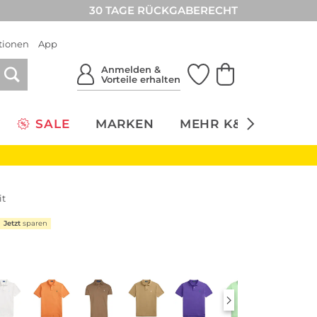
30 TAGE RÜCKGABERECHT
tionen
App
Anmelden &
Vorteile erhalten
SALE
MARKEN
MEHR K&Ö
NACH
it
Jetzt
sparen