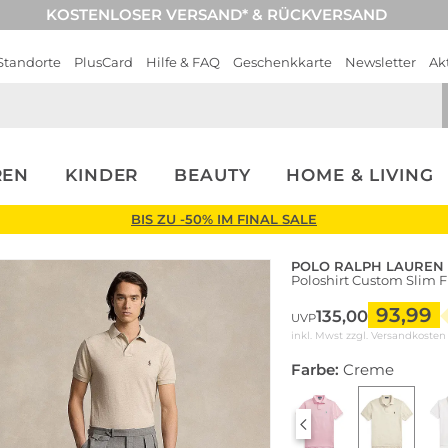
KOSTENLOSER VERSAND* & RÜCKVERSAND
Standorte
PlusCard
Hilfe & FAQ
Geschenkkarte
Newsletter
Ak
REN
KINDER
BEAUTY
HOME & LIVING
BIS ZU -50% IM FINAL SALE
POLO RALPH LAUREN
Poloshirt Custom Slim F
93,99
135,00
UVP
inkl. Mwst zzgl.
Versandkosten
Farbe:
Creme