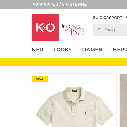
★★★★★ 4,8 / 5,0 STERNE
ZU GIGASPORT
FASHION-
UNSERE APP
CLICK &
CLICK &
TRENDS
COLLECT
RESERVE
NEU
LOOKS
DAMEN
HER
DEAL