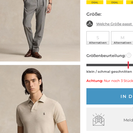
DEAL
DEAL
DEAL
D
Größe:
Welche Größe passt
S
M
Alternativen
Alternativen
Größenbeurteilung:
?
klein / schmal geschnitten
Achtung:
Nur noch 3 Stück
IN 
Meld