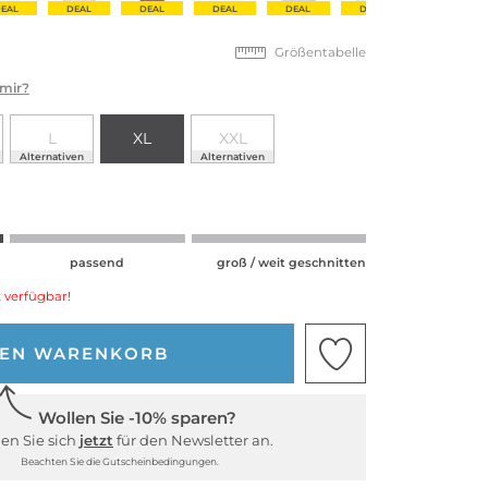
EAL
DEAL
DEAL
DEAL
DEAL
DEAL
DEAL
Größentabelle
 mir?
L
XL
XXL
Alternativen
Alternativen
passend
groß / weit geschnitten
 verfügbar!
DEN WARENKORB
Wollen Sie -10% sparen?
en Sie sich
jetzt
für den Newsletter an.
Beachten Sie die Gutscheinbedingungen.