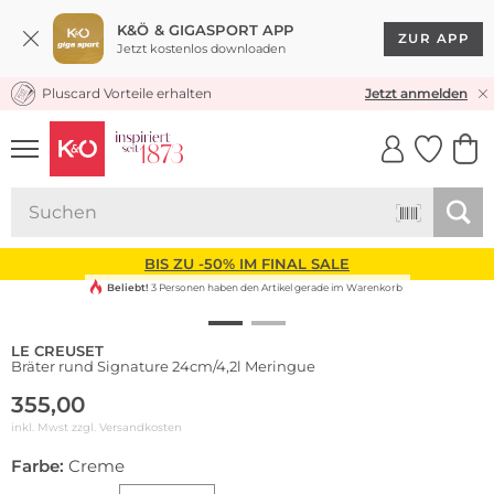
K&Ö & GIGASPORT APP
ZUR APP
Jetzt kostenlos downloaden
Pluscard Vorteile erhalten
KOSTENLOSER VERSAND* & RÜCKVERSAND
Jetzt anmelden
UNSERE APP
CLICK &
CLICK &
COLLECT
RESERVE
BIS ZU -50% IM FINAL SALE
Beliebt!
3 Personen haben den Artikel gerade im Warenkorb
LE CREUSET
Bräter rund Signature 24cm/4,2l Meringue
355,00
inkl. Mwst zzgl.
Versandkosten
Farbe:
Creme