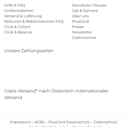
Hilfe & FAQ
Standorte / Häuser
Größentabellen
Job & Karriere
Versand & Lieferung
Über uns
Retouren & Reklamationen FAQ
PlusCard
Click & Collect
Presse
Click & Reserve
Newsletter
Gastronomie
Unsere Zahlungsarten
Klarna
Paypal
Mastercard
Visa
Diners
Eps
Shop
Applepay
Amazon
Gratis Versand* nach Österreich Internationaler
Versand
Impressum
AGBs
PlusCard Datenschutz
Datenschutz