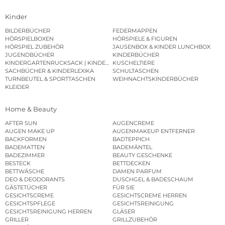
Kinder
BILDERBÜCHER
FEDERMAPPEN
HÖRSPIELBOXEN
HÖRSPIELE & FIGUREN
HÖRSPIEL ZUBEHÖR
JAUSENBOX & KINDER LUNCHBOX
JUGENDBÜCHER
KINDERBÜCHER
KINDERGARTENRUCKSACK | KINDERGARTENBEUTEL
KUSCHELTIERE
SACHBÜCHER & KINDERLEXIKA
SCHULTASCHEN
TURNBEUTEL & SPORTTASCHEN
WEIHNACHTSKINDERBÜCHER
KLEIDER
Home & Beauty
AFTER SUN
AUGENCREME
AUGEN MAKE UP
AUGENMAKEUP ENTFERNER
BACKFORMEN
BADTEPPICH
BADEMATTEN
BADEMÄNTEL
BADEZIMMER
BEAUTY GESCHENKE
BESTECK
BETTDECKEN
BETTWÄSCHE
DAMEN PARFUM
DEO & DEODORANTS
DUSCHGEL & BADESCHAUM
GÄSTETÜCHER
FÜR SIE
GESICHTSCREME
GESICHTSCREME HERREN
GESICHTSPFLEGE
GESICHTSREINIGUNG
GESICHTSREINIGUNG HERREN
GLÄSER
GRILLER
GRILLZUBEHÖR