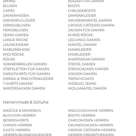
BIKINIS
BLAZER FÜR DAMEN
BLUSEN
BOOTS
CAPES
CHELSEABOOTS
DAMENHOSEN
DAMENKLEIDER
DAMENPULLOVER
DAUNENMÄNTEL DAMEN
DIRNDLBLUSEN
GROSSE GRÖSSEN DAMEN
HEMDBLUSEN
JACKEN FÜR DAMEN
JEANS DAMEN
KURZE RÖCKE
LANGE RÖCKE
LEGGINGS DAMEN
LOUNGEWEAR
MÄNTEL DAMEN
MARLENEHOSE
MAXIKLEIDER
MIDI RÖCKE
MIDIKLEIDER
RÖCKE
SHAPEWEAR DAMEN
SONNENBRILLEN DAMEN
STIEFEL DAMEN
STIEFELETTEN FÜR DAMEN
STRICKJACKEN DAMEN
SWEATSHIRTS FÜR DAMEN
SOCKEN DAMEN
DIRNDL & TRACHTENKLEIDER
TRENCHCOATS
T-SHIRTS DAMEN
WIDELEG JEANS
WINTERJACKEN DAMEN
WOLLMÄNTEL DAMEN
Herrenmode & Schuhe
ANZÜGE & SMOKINGS
ANZUGSSCHUHE HERREN
BLOUSON HERREN
BOOTS HERREN
BOXERSHORTS
CARGOHOSEN HERREN
CHINOS HERREN
DAUNENJACKEN HERREN
GILETS HERREN
GROSSE GRÖSSEN HERREN
HERREN BUSINESSHEMDEN
HERREN FREIZEITHEMDEN