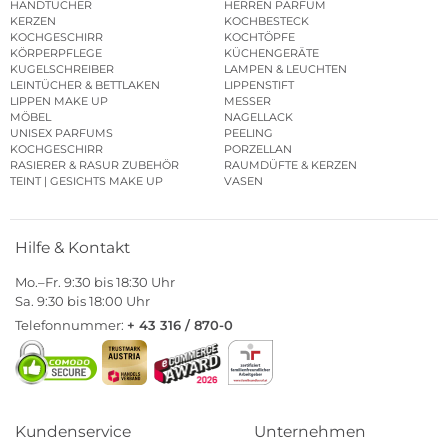
HANDTÜCHER
HERREN PARFUM
KERZEN
KOCHBESTECK
KOCHGESCHIRR
KOCHTÖPFE
KÖRPERPFLEGE
KÜCHENGERÄTE
KUGELSCHREIBER
LAMPEN & LEUCHTEN
LEINTÜCHER & BETTLAKEN
LIPPENSTIFT
LIPPEN MAKE UP
MESSER
MÖBEL
NAGELLACK
UNISEX PARFUMS
PEELING
KOCHGESCHIRR
PORZELLAN
RASIERER & RASUR ZUBEHÖR
RAUMDÜFTE & KERZEN
TEINT | GESICHTS MAKE UP
VASEN
Hilfe & Kontakt
Mo.–Fr. 9:30 bis 18:30 Uhr
Sa. 9:30 bis 18:00 Uhr
Telefonnummer:
+ 43 316 / 870-0
Kundenservice
Unternehmen