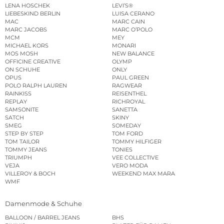
LENA HOSCHEK
LEVI’S®
LIEBESKIND BERLIN
LUISA CERANO
MAC
MARC CAIN
MARC JACOBS
MARC O’POLO
MCM
MEY
MICHAEL KORS
MONARI
MOS MOSH
NEW BALANCE
OFFICINE CREATIVE
OLYMP
ON SCHUHE
ONLY
OPUS
PAUL GREEN
POLO RALPH LAUREN
RAGWEAR
RAINKISS
REISENTHEL
REPLAY
RICHROYAL
SAMSONITE
SANETTA
SATCH
SKINY
SMEG
SOMEDAY
STEP BY STEP
TOM FORD
TOM TAILOR
TOMMY HILFIGER
TOMMY JEANS
TONIES
TRIUMPH
VEE COLLECTIVE
VEJA
VERO MODA
VILLEROY & BOCH
WEEKEND MAX MARA
WMF
Damenmode & Schuhe
BALLOON / BARREL JEANS
BHS