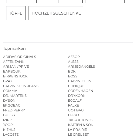
TÖPFE
HOCHZEITSGESCHENKE
Topmarken
ADIDAS ORIGINALS
AESOP
AFFENZAHN
ALESSI
ARMANI/PRIVÉ
ARMEDANGELS
BARBOUR
BDK
BIRKENSTOCK
BOSS
BRAX
CALVIN KLEIN
CALVIN KLEIN JEANS
CLINIQUE
COMMA
COPENHAGEN
DR. MARTENS
DRYKORN
DYSON
ECOALF
ERGOBAG
FALKE
FRED PERRY
GOT BAG
GUESS
HUGO
IZIPIZI
JACK & JONES
JOOP!
KAPTEN & SON
KIEHL’S
LA PRAIRIE
LACOSTE
LE CREUSET