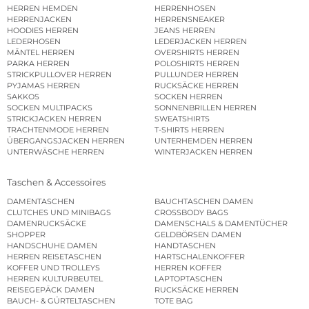
HERREN HEMDEN
HERRENHOSEN
HERRENJACKEN
HERRENSNEAKER
HOODIES HERREN
JEANS HERREN
LEDERHOSEN
LEDERJACKEN HERREN
MÄNTEL HERREN
OVERSHIRTS HERREN
PARKA HERREN
POLOSHIRTS HERREN
STRICKPULLOVER HERREN
PULLUNDER HERREN
PYJAMAS HERREN
RUCKSÄCKE HERREN
SAKKOS
SOCKEN HERREN
SOCKEN MULTIPACKS
SONNENBRILLEN HERREN
STRICKJACKEN HERREN
SWEATSHIRTS
TRACHTENMODE HERREN
T-SHIRTS HERREN
ÜBERGANGSJACKEN HERREN
UNTERHEMDEN HERREN
UNTERWÄSCHE HERREN
WINTERJACKEN HERREN
Taschen & Accessoires
DAMENTASCHEN
BAUCHTASCHEN DAMEN
CLUTCHES UND MINIBAGS
CROSSBODY BAGS
DAMENRUCKSÄCKE
DAMENSCHALS & DAMENTÜCHER
SHOPPER
GELDBÖRSEN DAMEN
HANDSCHUHE DAMEN
HANDTASCHEN
HERREN REISETASCHEN
HARTSCHALENKOFFER
KOFFER UND TROLLEYS
HERREN KOFFER
HERREN KULTURBEUTEL
LAPTOPTASCHEN
REISEGEPÄCK DAMEN
RUCKSÄCKE HERREN
BAUCH- & GÜRTELTASCHEN
TOTE BAG