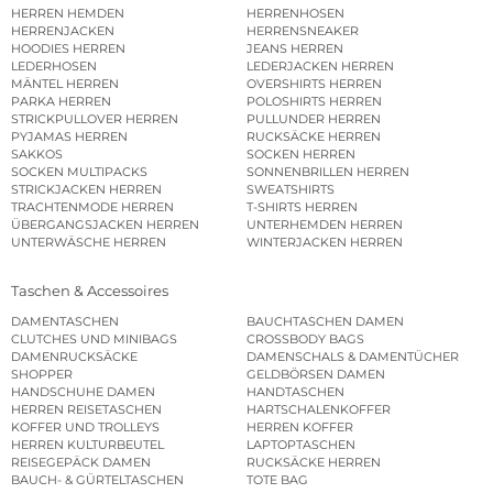
HERREN HEMDEN
HERRENHOSEN
HERRENJACKEN
HERRENSNEAKER
HOODIES HERREN
JEANS HERREN
LEDERHOSEN
LEDERJACKEN HERREN
MÄNTEL HERREN
OVERSHIRTS HERREN
PARKA HERREN
POLOSHIRTS HERREN
STRICKPULLOVER HERREN
PULLUNDER HERREN
PYJAMAS HERREN
RUCKSÄCKE HERREN
SAKKOS
SOCKEN HERREN
SOCKEN MULTIPACKS
SONNENBRILLEN HERREN
STRICKJACKEN HERREN
SWEATSHIRTS
TRACHTENMODE HERREN
T-SHIRTS HERREN
ÜBERGANGSJACKEN HERREN
UNTERHEMDEN HERREN
UNTERWÄSCHE HERREN
WINTERJACKEN HERREN
Taschen & Accessoires
DAMENTASCHEN
BAUCHTASCHEN DAMEN
CLUTCHES UND MINIBAGS
CROSSBODY BAGS
DAMENRUCKSÄCKE
DAMENSCHALS & DAMENTÜCHER
SHOPPER
GELDBÖRSEN DAMEN
HANDSCHUHE DAMEN
HANDTASCHEN
HERREN REISETASCHEN
HARTSCHALENKOFFER
KOFFER UND TROLLEYS
HERREN KOFFER
HERREN KULTURBEUTEL
LAPTOPTASCHEN
REISEGEPÄCK DAMEN
RUCKSÄCKE HERREN
BAUCH- & GÜRTELTASCHEN
TOTE BAG