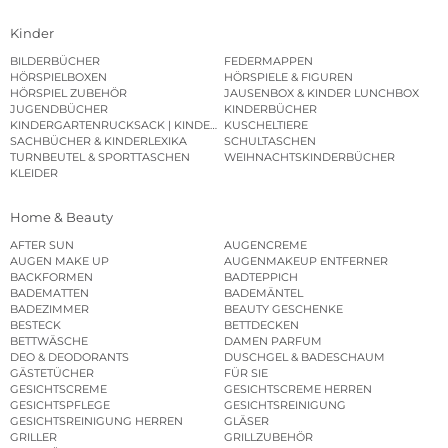
Kinder
BILDERBÜCHER
FEDERMAPPEN
HÖRSPIELBOXEN
HÖRSPIELE & FIGUREN
HÖRSPIEL ZUBEHÖR
JAUSENBOX & KINDER LUNCHBOX
JUGENDBÜCHER
KINDERBÜCHER
KINDERGARTENRUCKSACK | KINDERGARTENBEUTEL
KUSCHELTIERE
SACHBÜCHER & KINDERLEXIKA
SCHULTASCHEN
TURNBEUTEL & SPORTTASCHEN
WEIHNACHTSKINDERBÜCHER
KLEIDER
Home & Beauty
AFTER SUN
AUGENCREME
AUGEN MAKE UP
AUGENMAKEUP ENTFERNER
BACKFORMEN
BADTEPPICH
BADEMATTEN
BADEMÄNTEL
BADEZIMMER
BEAUTY GESCHENKE
BESTECK
BETTDECKEN
BETTWÄSCHE
DAMEN PARFUM
DEO & DEODORANTS
DUSCHGEL & BADESCHAUM
GÄSTETÜCHER
FÜR SIE
GESICHTSCREME
GESICHTSCREME HERREN
GESICHTSPFLEGE
GESICHTSREINIGUNG
GESICHTSREINIGUNG HERREN
GLÄSER
GRILLER
GRILLZUBEHÖR