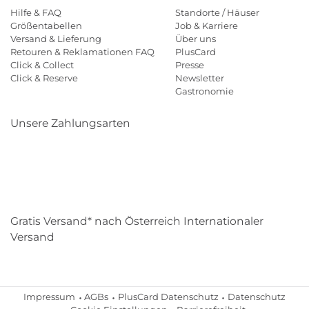
Hilfe & FAQ
Standorte / Häuser
Größentabellen
Job & Karriere
Versand & Lieferung
Über uns
Retouren & Reklamationen FAQ
PlusCard
Click & Collect
Presse
Click & Reserve
Newsletter
Gastronomie
Unsere Zahlungsarten
Klarna
Paypal
Mastercard
Visa
Diners
Eps
Shop
Applepay
Amazon
Gratis Versand* nach Österreich Internationaler
Versand
Impressum
AGBs
PlusCard Datenschutz
Datenschutz