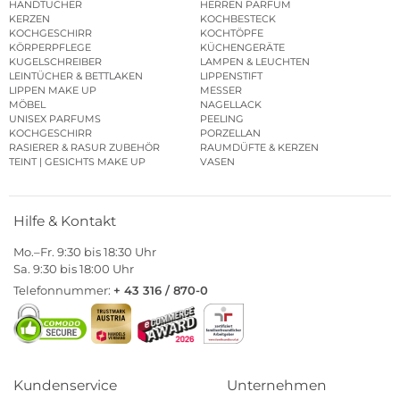
HANDTÜCHER
HERREN PARFUM
KERZEN
KOCHBESTECK
KOCHGESCHIRR
KOCHTÖPFE
KÖRPERPFLEGE
KÜCHENGERÄTE
KUGELSCHREIBER
LAMPEN & LEUCHTEN
LEINTÜCHER & BETTLAKEN
LIPPENSTIFT
LIPPEN MAKE UP
MESSER
MÖBEL
NAGELLACK
UNISEX PARFUMS
PEELING
KOCHGESCHIRR
PORZELLAN
RASIERER & RASUR ZUBEHÖR
RAUMDÜFTE & KERZEN
TEINT | GESICHTS MAKE UP
VASEN
Hilfe & Kontakt
Mo.–Fr. 9:30 bis 18:30 Uhr
Sa. 9:30 bis 18:00 Uhr
Telefonnummer:
+ 43 316 / 870-0
Kundenservice
Unternehmen