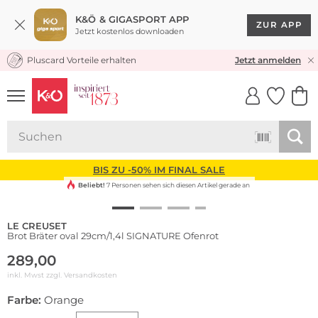
K&Ö & GIGASPORT APP
ZUR APP
Jetzt kostenlos downloaden
Pluscard Vorteile erhalten
KOSTENLOSER VERSAND* & RÜCKVERSAND
Jetzt anmelden
UNSERE APP
CLICK &
CLICK &
COLLECT
RESERVE
BIS ZU -50% IM FINAL SALE
Beliebt!
7 Personen sehen sich diesen Artikel gerade an
LE CREUSET
Brot Bräter oval 29cm/1,4l SIGNATURE Ofenrot
289,00
inkl. Mwst zzgl.
Versandkosten
Farbe:
Orange