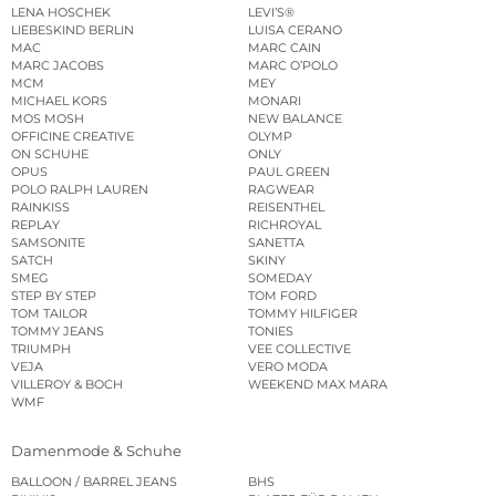
LENA HOSCHEK
LEVI’S®
LIEBESKIND BERLIN
LUISA CERANO
MAC
MARC CAIN
MARC JACOBS
MARC O’POLO
MCM
MEY
MICHAEL KORS
MONARI
MOS MOSH
NEW BALANCE
OFFICINE CREATIVE
OLYMP
ON SCHUHE
ONLY
OPUS
PAUL GREEN
POLO RALPH LAUREN
RAGWEAR
RAINKISS
REISENTHEL
REPLAY
RICHROYAL
SAMSONITE
SANETTA
SATCH
SKINY
SMEG
SOMEDAY
STEP BY STEP
TOM FORD
TOM TAILOR
TOMMY HILFIGER
TOMMY JEANS
TONIES
TRIUMPH
VEE COLLECTIVE
VEJA
VERO MODA
VILLEROY & BOCH
WEEKEND MAX MARA
WMF
Damenmode & Schuhe
BALLOON / BARREL JEANS
BHS