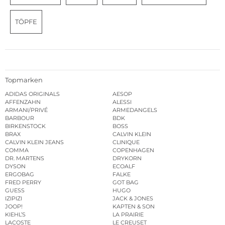
TÖPFE
Topmarken
ADIDAS ORIGINALS
AESOP
AFFENZAHN
ALESSI
ARMANI/PRIVÉ
ARMEDANGELS
BARBOUR
BDK
BIRKENSTOCK
BOSS
BRAX
CALVIN KLEIN
CALVIN KLEIN JEANS
CLINIQUE
COMMA
COPENHAGEN
DR. MARTENS
DRYKORN
DYSON
ECOALF
ERGOBAG
FALKE
FRED PERRY
GOT BAG
GUESS
HUGO
IZIPIZI
JACK & JONES
JOOP!
KAPTEN & SON
KIEHL’S
LA PRAIRIE
LACOSTE
LE CREUSET