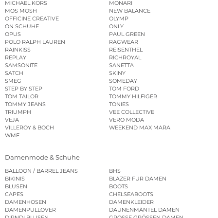
MICHAEL KORS
MONARI
MOS MOSH
NEW BALANCE
OFFICINE CREATIVE
OLYMP
ON SCHUHE
ONLY
OPUS
PAUL GREEN
POLO RALPH LAUREN
RAGWEAR
RAINKISS
REISENTHEL
REPLAY
RICHROYAL
SAMSONITE
SANETTA
SATCH
SKINY
SMEG
SOMEDAY
STEP BY STEP
TOM FORD
TOM TAILOR
TOMMY HILFIGER
TOMMY JEANS
TONIES
TRIUMPH
VEE COLLECTIVE
VEJA
VERO MODA
VILLEROY & BOCH
WEEKEND MAX MARA
WMF
Damenmode & Schuhe
BALLOON / BARREL JEANS
BHS
BIKINIS
BLAZER FÜR DAMEN
BLUSEN
BOOTS
CAPES
CHELSEABOOTS
DAMENHOSEN
DAMENKLEIDER
DAMENPULLOVER
DAUNENMÄNTEL DAMEN
DIRNDLBLUSEN
GROSSE GRÖSSEN DAMEN