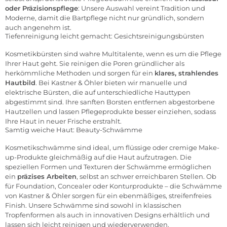
oder Präzisionspflege
: Unsere Auswahl vereint Tradition und
Moderne, damit die Bartpflege nicht nur gründlich, sondern
auch angenehm ist.
Tiefenreinigung leicht gemacht: Gesichtsreinigungsbürsten
Kosmetikbürsten
sind wahre Multitalente, wenn es um die Pflege
Ihrer Haut geht. Sie reinigen die Poren gründlicher als
herkömmliche Methoden und sorgen für ein
klares, strahlendes
Hautbild
. Bei Kastner & Öhler bieten wir manuelle und
elektrische Bürsten, die auf unterschiedliche Hauttypen
abgestimmt sind. Ihre sanften Borsten entfernen abgestorbene
Hautzellen und lassen Pflegeprodukte besser einziehen, sodass
Ihre Haut in neuer Frische erstrahlt.
Samtig weiche Haut: Beauty-Schwämme
Kosmetikschwämme
sind ideal, um flüssige oder cremige Make-
up-Produkte gleichmäßig auf die Haut aufzutragen. Die
speziellen Formen und Texturen der Schwämme ermöglichen
ein
präzises Arbeiten
, selbst an schwer erreichbaren Stellen. Ob
für Foundation, Concealer oder Konturprodukte – die Schwämme
von Kastner & Öhler sorgen für ein ebenmäßiges, streifenfreies
Finish. Unsere Schwämme sind sowohl in klassischen
Tropfenformen als auch in innovativen Designs erhältlich und
lassen sich leicht reinigen und wiederverwenden.