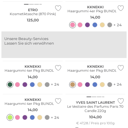
KKNEKKI
ETRO
Haargummi 4er Pkg BUNDLE 61
Kosmetiktasche (870 Pink)
14,00
125,00
+ 24
Unsere Beauty-Services
Lassen Sie sich verwöhnen
Multi Pack
Multi Pack
KKNEKKI
KKNEKKI
Haargummi 4er Pkg BUNDLE 35
Haargummi 4er Pkg BUNDLE 10
14,00
14,00
+ 24
+ 24
Multi Pack
KKNEKKI
YVES SAINT LAURENT
Haargummi 4er Pkg BUNDLE 47
Le Vestiaire des Parfums Paris 70
14,00
Candle 220g
104,00
+ 24
€ 47,28 / Preis pro 100g