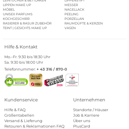
LEINTÜCHER & BETTLAKEN
LIPPENSTIFT
LIPPEN MAKE UP
MESSER
MÖBEL
NAGELLACK
UNISEX PARFUMS
PEELING
KOCHGESCHIRR
PORZELLAN
RASIERER & RASUR ZUBEHÖR
RAUMDÜFTE & KERZEN
TEINT | GESICHTS MAKE UP
VASEN
Hilfe & Kontakt
Mo.–Fr. 9:30 bis 18:30 Uhr
Sa. 9:30 bis 18:00 Uhr
Telefonnummer:
+ 43 316 / 870-0
Kundenservice
Unternehmen
Hilfe & FAQ
Standorte / Häuser
Größentabellen
Job & Karriere
Versand & Lieferung
Über uns
Retouren & Reklamationen FAQ
PlusCard