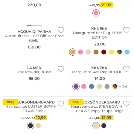
220,00
21,99
27,95
UVP
KKNEKKI
ACQUA DI PARMA
Haargummi 8er Pkg. SUNSET
Autoduftcase - Car Diffuser Case
EDITION
(Gelb)
28,00
150,00
Multi Pack
LA MER
KKNEKKI
The Powder Brush
Haargummi 4er Pkg BUNDLE 36
95,00
14,00
+ 24
BECKSÖNDERGAARD
BECKSÖNDERGAARD
DEAL
DEAL
Haarspange LUSTER BOW HAIR
Haarspange LUSTER BOW HAIR
CLAW Black
CLAW Simply Taupe Beige
12,99
12,99
22,00
22,00
UVP
UVP
Multi Pack