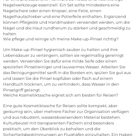
Nagelwerkzeuge essenziell. Ein Set sollte mindestens eine
Nagelschere oder einen Knipser, eine Feile, einen
Nagelhautschieber und eine Polierfeile enthalten. Ergänzend
können Pflegeöle und Handmasken verwendet werden, um die
Nägel und die Haut rundherum zu stärken und geschmeidig zu
halten.
Wie pflege und reinige ich meine Make-up-Pinsel richtig?
Um Make-up-Pinsel hygienisch sauber zu halten und ihre
Lebensdauer zu verlängern, sollten sie regelmäßig gereinigt
werden. Verwenden Sie dafür eine milde Seife oder einen
speziellen Pinselreiniger und lauwarmes Wasser. Arbeiten Sie
das Reinigungsmittel sanft in die Borsten ein, spülen Sie gut aus
und lassen Sie die Pinsel kopfüber oder flach auf einem
Handtuch trocknen, um zu verhindern, dass Wasser in den
Pinselgriff gelangt.
Welche Kosmetiktasche eignet sich am besten für Reisen?
Eine gute Kosmetiktasche für Reisen sollte kompakt, aber
geräumig sein, über mehrere Fächer zur Organisation verfügen
und aus robustem, wasserabweisendem Material bestehen.
Kulturbeutel mit transparenten Fächern sind besonders
praktisch, um den Überblick zu behalten und die
Sicherheitsbestimmungen an Flughäfen einzuhalten. Ein Haken