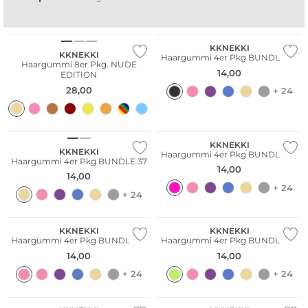
Multi Pack
Multi Pack
SPIRIT OF DUBAI
FRAGRANCE DU BOIS
BO
V
KKNEKKI
KKNEKKI
Haargummi 4er Pkg BUNDLE 20
Haargummi 8er Pkg. NUDE
14,00
EDITION
28,00
+ 24
Multi Pack
Multi Pack
KKNEKKI
KKNEKKI
Haargummi 4er Pkg BUNDLE 44
Haargummi 4er Pkg BUNDLE 37
14,00
14,00
+ 24
+ 24
Multi Pack
KKNEKKI
KKNEKKI
Haargummi 4er Pkg BUNDLE 62
Haargummi 4er Pkg BUNDLE 58
14,00
14,00
+ 24
+ 24
Multi Pack
Multi Pack