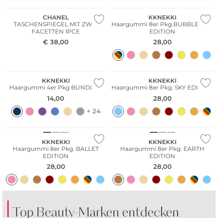
CHANEL
KKNEKKI
TASCHENSPIEGEL MIT ZWEI
Haargummi 8er Pkg.BUBBLEGUM
FACETTEN 1PCE
EDITION
€
38,00
28,00
Multi Pack
KKNEKKI
KKNEKKI
Haargummi 4er Pkg BUNDLE 3
Haargummi 8er Pkg. SKY EDITION
14,00
28,00
+ 24
Multi Pack
Multi Pack
KKNEKKI
KKNEKKI
Haargummi 8er Pkg. BALLET
Haargummi 8er Pkg. EARTH
EDITION
EDITION
28,00
28,00
Top Beauty-Marken entdecken