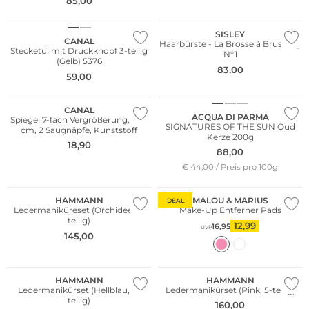
85,00
SISLEY
CANAL
Haarbürste - La Brosse à Brushing
Stecketui mit Druckknopf 3-teilig
N°1
(Gelb) 5376
83,00
59,00
CANAL
ACQUA DI PARMA
Spiegel 7-fach Vergrößerung, Ø 15
SIGNATURES OF THE SUN Oud
cm, 2 Saugnäpfe, Kunststoff
Kerze 200g
18,90
88,00
€ 44,00 / Preis pro 100g
HAMMANN
MALOU & MARIUS
DEAL
Ledermaniküreset (Orchidee, 5-
Make-Up Entferner Pads
teilig)
12,99
16,95
UVP
145,00
HAMMANN
HAMMANN
Ledermanikürset (Hellblau, 5-
Ledermanikürset (Pink, 5-teilig)
teilig)
160,00