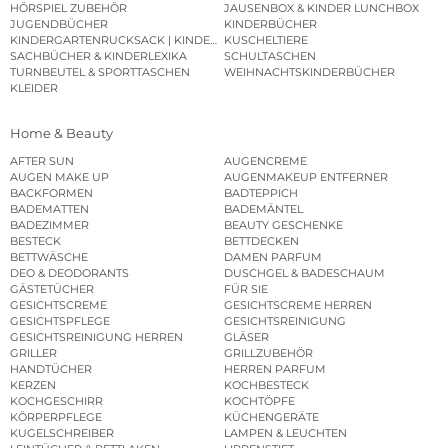
HÖRSPIEL ZUBEHÖR
JAUSENBOX & KINDER LUNCHBOX
JUGENDBÜCHER
KINDERBÜCHER
KINDERGARTENRUCKSACK | KINDERGARTENBEUTEL
KUSCHELTIERE
SACHBÜCHER & KINDERLEXIKA
SCHULTASCHEN
TURNBEUTEL & SPORTTASCHEN
WEIHNACHTSKINDERBÜCHER
KLEIDER
Home & Beauty
AFTER SUN
AUGENCREME
AUGEN MAKE UP
AUGENMAKEUP ENTFERNER
BACKFORMEN
BADTEPPICH
BADEMATTEN
BADEMÄNTEL
BADEZIMMER
BEAUTY GESCHENKE
BESTECK
BETTDECKEN
BETTWÄSCHE
DAMEN PARFUM
DEO & DEODORANTS
DUSCHGEL & BADESCHAUM
GÄSTETÜCHER
FÜR SIE
GESICHTSCREME
GESICHTSCREME HERREN
GESICHTSPFLEGE
GESICHTSREINIGUNG
GESICHTSREINIGUNG HERREN
GLÄSER
GRILLER
GRILLZUBEHÖR
HANDTÜCHER
HERREN PARFUM
KERZEN
KOCHBESTECK
KOCHGESCHIRR
KOCHTÖPFE
KÖRPERPFLEGE
KÜCHENGERÄTE
KUGELSCHREIBER
LAMPEN & LEUCHTEN