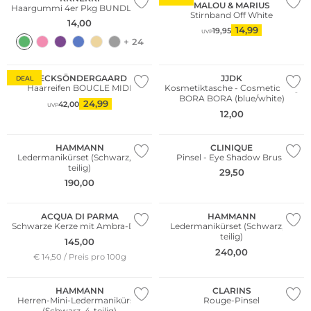
MALOU & MARIUS
Haargummi 4er Pkg BUNDLE 65
Stirnband Off White
14,00
14,99
19,95
UVP
+ 24
BECKSÖNDERGAARD
JJDK
DEAL
Haarreifen BOUCLE MIDI
Kosmetiktasche - Cosmetic Bag
BORA BORA (blue/white)
24,99
42,00
UVP
12,00
HAMMANN
CLINIQUE
Ledermanikürset (Schwarz, 5-
Pinsel - Eye Shadow Brush
teilig)
29,50
190,00
ACQUA DI PARMA
HAMMANN
Schwarze Kerze mit Ambra-Duft
Ledermanikürset (Schwarz, 7-
teilig)
145,00
240,00
€ 14,50 / Preis pro 100g
HAMMANN
CLARINS
Herren-Mini-Ledermanikürset
Rouge-Pinsel
(Schwarz, 4-teilig)