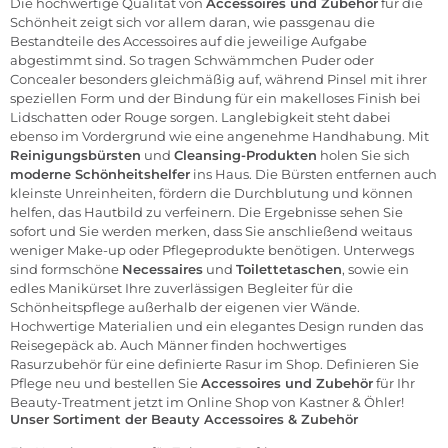
Die hochwertige Qualität von
Accessoires und Zubehör
für die
Schönheit zeigt sich vor allem daran, wie passgenau die
Bestandteile des Accessoires auf die jeweilige Aufgabe
abgestimmt sind. So tragen
Schwämmchen
Puder oder
Concealer besonders gleichmäßig auf, während Pinsel mit ihrer
speziellen Form und der Bindung für ein makelloses Finish bei
Lidschatten oder Rouge sorgen. Langlebigkeit steht dabei
ebenso im Vordergrund wie eine angenehme Handhabung. Mit
Reinigungsbürsten
und
Cleansing-Produkten
holen Sie sich
moderne Schönheitshelfer
ins Haus. Die Bürsten entfernen auch
kleinste Unreinheiten, fördern die Durchblutung und können
helfen, das Hautbild zu verfeinern. Die Ergebnisse sehen Sie
sofort und Sie werden merken, dass Sie anschließend weitaus
weniger Make-up oder Pflegeprodukte benötigen. Unterwegs
sind formschöne
Necessaires
und
Toilettetaschen
, sowie ein
edles
Manikürset
Ihre zuverlässigen Begleiter für die
Schönheitspflege außerhalb der eigenen vier Wände.
Hochwertige Materialien und ein elegantes Design runden das
Reisegepäck ab. Auch Männer finden hochwertiges
Rasurzubehör
für eine definierte Rasur im Shop. Definieren Sie
Pflege neu und bestellen Sie
Accessoires und Zubehör
für Ihr
Beauty-Treatment jetzt im
Online Shop
von Kastner & Öhler!
Unser Sortiment der Beauty Accessoires & Zubehör