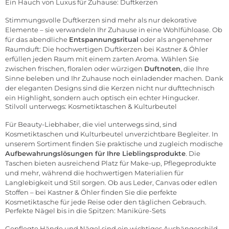
Ein Hauch von Luxus für Zuhause: Duftkerzen
Stimmungsvolle
Duftkerzen
sind mehr als nur dekorative
Elemente – sie verwandeln Ihr Zuhause in eine Wohlfühloase. Ob
für das abendliche
Entspannungsritual
oder als angenehmer
Raumduft: Die hochwertigen Duftkerzen bei Kastner & Öhler
erfüllen jeden Raum mit einem zarten Aroma. Wählen Sie
zwischen frischen, floralen oder würzigen
Duftnoten
, die Ihre
Sinne beleben und Ihr Zuhause noch einladender machen. Dank
der eleganten Designs sind die Kerzen nicht nur dufttechnisch
ein Highlight, sondern auch optisch ein echter Hingucker.
Stilvoll unterwegs: Kosmetiktaschen & Kulturbeutel
Für Beauty-Liebhaber, die viel unterwegs sind, sind
Kosmetiktaschen und Kulturbeutel
unverzichtbare Begleiter. In
unserem Sortiment finden Sie praktische und zugleich modische
Aufbewahrungslösungen für Ihre Lieblingsprodukte
. Die
Taschen bieten ausreichend Platz für Make-up, Pflegeprodukte
und mehr, während die hochwertigen Materialien für
Langlebigkeit und Stil sorgen. Ob aus Leder, Canvas oder edlen
Stoffen – bei Kastner & Öhler finden Sie die perfekte
Kosmetiktasche für jede Reise oder den täglichen Gebrauch.
Perfekte Nägel bis in die Spitzen: Maniküre-Sets
Gepflegte Hände und Nägel sind ein wichtiges Aushängeschild.