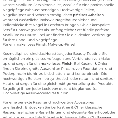
Unsere Maniküre-Sets bieten alles, was Sie für eine professionelle
Nagelpflege
zuhause benötigen. Hochwertige Feilen,
Nagelknipser und Scheren ermöglichen
präzises Arbeiten
,
während zusätzliche Tools wie Nagelhautschieber und
Polierblöcke Ihre Nägel in Bestform bringen. Ob als kompakte
Sets für unterwegs oder als umfangreiche Sets für die perfekte
Maniküre zu Hause – bei uns finden Sie die idealen Werkzeuge
für Ihre Hand- und Nagelpflege.
Für ein makelloses Finish: Make-up-Pinsel
Kosmetikpinsel
sind das Herzstück jeder Beauty-Routine. Sie
ermöglichen ein präzises Auftragen und Verblenden von Make-
up und sorgen für ein
makelloses Finish
. Bei Kastner & Öhler
finden Sie eine große Auswahl an Pinseln, von Foundation- und
Puderpinseln bis hin zu Lidschatten- und Konturpinseln. Die
hochwertigen Borsten – ob synthetisch oder natur – sind sanft zur
Haut und sorgen für eine gleichmäßige Verteilung der Produkte.
So gelingt Ihnen jeder Look, von dezent bis glamourös.
Hochwertige Rasur-Accessoires für Ihn
Für eine perfekte
Rasur
sind hochwertige Accessoires
unerlässlich. Entdecken Sie bei Kastner & Öhler klassische
Rasierpinsel, scharfe Rasierklingen und elegante Rasierhobel, die
selbst anspruchsvollste Pflegebedürfnisse erfüllen. Ob
Nassrasur