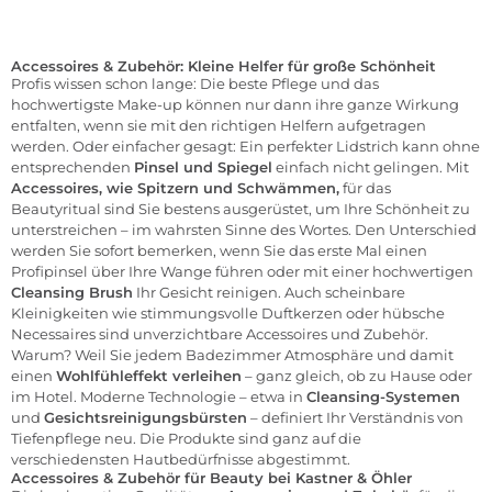
Accessoires & Zubehör: Kleine Helfer für große Schönheit
Profis wissen schon lange: Die beste Pflege und das
hochwertigste Make-up können nur dann ihre ganze Wirkung
entfalten, wenn sie mit den richtigen Helfern aufgetragen
werden. Oder einfacher gesagt: Ein perfekter Lidstrich kann ohne
entsprechenden
Pinsel
und
Spiegel
einfach nicht gelingen. Mit
Accessoires, wie
Spitzern
und Schwämmen,
für das
Beautyritual sind Sie bestens ausgerüstet, um Ihre Schönheit zu
unterstreichen – im wahrsten Sinne des Wortes. Den Unterschied
werden Sie sofort bemerken, wenn Sie das erste Mal einen
Profipinsel über Ihre Wange führen oder mit einer hochwertigen
Cleansing Brush
Ihr Gesicht reinigen. Auch scheinbare
Kleinigkeiten wie stimmungsvolle
Duftkerzen
oder hübsche
Necessaires sind unverzichtbare Accessoires und Zubehör.
Warum? Weil Sie jedem Badezimmer Atmosphäre und damit
einen
Wohlfühleffekt verleihen
– ganz gleich, ob zu Hause oder
im Hotel. Moderne Technologie – etwa in
Cleansing-Systemen
und
Gesichtsreinigungsbürsten
– definiert Ihr Verständnis von
Tiefenpflege neu. Die Produkte sind ganz auf die
verschiedensten Hautbedürfnisse abgestimmt.
Accessoires & Zubehör für Beauty bei Kastner & Öhler