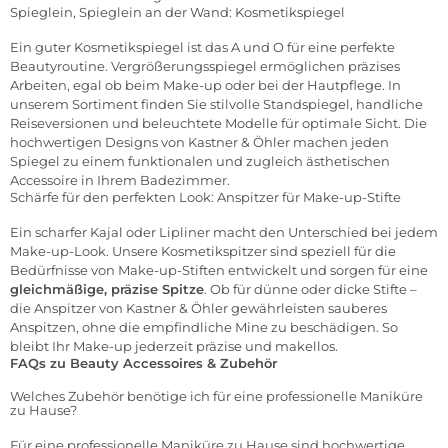
Spieglein, Spieglein an der Wand: Kosmetikspiegel
Ein guter
Kosmetikspiegel
ist das A und O für eine perfekte
Beautyroutine. Vergrößerungsspiegel ermöglichen präzises
Arbeiten, egal ob beim Make-up oder bei der Hautpflege. In
unserem Sortiment finden Sie stilvolle Standspiegel, handliche
Reiseversionen und beleuchtete Modelle für optimale Sicht. Die
hochwertigen Designs von Kastner & Öhler machen jeden
Spiegel zu einem funktionalen und zugleich ästhetischen
Accessoire in Ihrem Badezimmer.
Schärfe für den perfekten Look: Anspitzer für Make-up-Stifte
Ein scharfer Kajal oder Lipliner macht den Unterschied bei jedem
Make-up-Look. Unsere
Kosmetikspitzer
sind speziell für die
Bedürfnisse von Make-up-Stiften entwickelt und sorgen für eine
gleichmäßige, präzise Spitze
. Ob für dünne oder dicke Stifte –
die Anspitzer von Kastner & Öhler gewährleisten sauberes
Anspitzen, ohne die empfindliche Mine zu beschädigen. So
bleibt Ihr Make-up jederzeit präzise und makellos.
FAQs zu Beauty Accessoires & Zubehör
Welches Zubehör benötige ich für eine professionelle Maniküre
zu Hause?
Für eine professionelle Maniküre zu Hause sind hochwertige