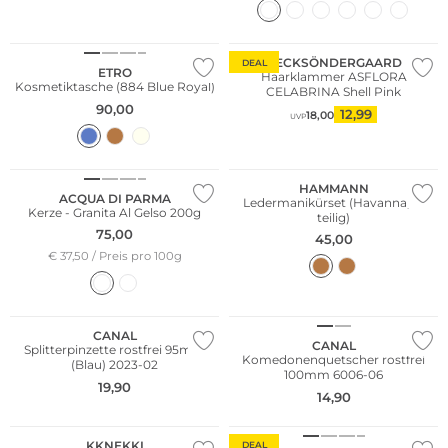
BECKSÖNDERGAARD
DEAL
ETRO
Haarklammer ASFLORA
Kosmetiktasche (884 Blue Royal)
CELABRINA Shell Pink
90,00
12,99
18,00
UVP
Limited Edition
HAMMANN
ACQUA DI PARMA
Ledermanikürset (Havanna, 3-
Kerze - Granita Al Gelso 200g
teilig)
75,00
45,00
€ 37,50 / Preis pro 100g
CANAL
CANAL
Splitterpinzette rostfrei 95mm
Komedonenquetscher rostfrei
(Blau) 2023-02
100mm 6006-06
19,90
14,90
Multi Pack
KKNEKKI
DEAL