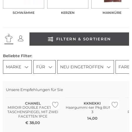
SCHWÄMME
KERZEN
MANIKÜRE
FILTERN & SORTIEREN
Beliebte Filter:
MARKE
FÜR
NEU EINGETROFFEN
FARB
Unsere Empfehlungen für Sie
Multi Pack
CHANEL
KKNEKKI
MIROIR DOUBLE FACETTES
Haargummi 4er Pkg BUNDLE
TASCHENSPIEGEL MIT ZWEI
3
P
FACETTEN 1PCE
14,00
€
38,00