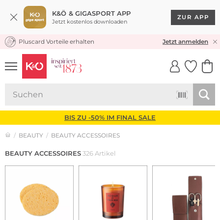
K&Ö & GIGASPORT APP
ZUR APP
Jetzt kostenlos downloaden
Pluscard Vorteile erhalten
30 TAGE RÜCKGABERECHT
Jetzt anmelden
UNSERE APP
CLICK &
CLICK &
COLLECT
RESERVE
BIS ZU -50% IM FINAL SALE
BEAUTY
BEAUTY ACCESSOIRES
BEAUTY
ACCESSOIRES
326 Artikel