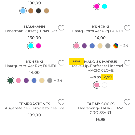
190,00
Multi Pack
HAMMANN
KKNEKKI
Ledermanikürset (Türkis, 5-teilig)
Haargummi 4er Pkg BUNDLE 7
160,00
14,00
+ 24
Multi Pack
KKNEKKI
MALOU & MARIUS
DEAL
Haargummi 4er Pkg BUNDLE 32
Make-Up-Entferner Handschuh
MAGIC GLOVE
14,00
12,99
16,95
UVP
+ 24
TEMPRASTONES
EAT MY SOCKS
Augensteine - Temprastones Eye
Haarspange HAIR CLAW
CROISSANT
189,00
16,95