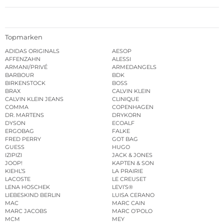
Topmarken
ADIDAS ORIGINALS
AESOP
AFFENZAHN
ALESSI
ARMANI/PRIVÉ
ARMEDANGELS
BARBOUR
BDK
BIRKENSTOCK
BOSS
BRAX
CALVIN KLEIN
CALVIN KLEIN JEANS
CLINIQUE
COMMA
COPENHAGEN
DR. MARTENS
DRYKORN
DYSON
ECOALF
ERGOBAG
FALKE
FRED PERRY
GOT BAG
GUESS
HUGO
IZIPIZI
JACK & JONES
JOOP!
KAPTEN & SON
KIEHL’S
LA PRAIRIE
LACOSTE
LE CREUSET
LENA HOSCHEK
LEVI’S®
LIEBESKIND BERLIN
LUISA CERANO
MAC
MARC CAIN
MARC JACOBS
MARC O’POLO
MCM
MEY