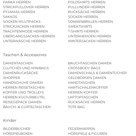
PARKA HERREN
POLOSHIRTS HERREN
STRICKPULLOVER HERREN
PULLUNDER HERREN
PYJAMAS HERREN
RUCKSÄCKE HERREN
SAKKOS
SOCKEN HERREN
SOCKEN MULTIPACKS
SONNENBRILLEN HERREN
STRICKJACKEN HERREN
SWEATSHIRTS
TRACHTENMODE HERREN
T-SHIRTS HERREN
ÜBERGANGSJACKEN HERREN
UNTERHEMDEN HERREN
UNTERWÄSCHE HERREN
WINTERJACKEN HERREN
Taschen & Accessoires
DAMENTASCHEN
BAUCHTASCHEN DAMEN
CLUTCHES UND MINIBAGS
CROSSBODY BAGS
DAMENRUCKSÄCKE
DAMENSCHALS & DAMENTÜCHER
SHOPPER
GELDBÖRSEN DAMEN
HANDSCHUHE DAMEN
HANDTASCHEN
HERREN REISETASCHEN
HARTSCHALENKOFFER
KOFFER UND TROLLEYS
HERREN KOFFER
HERREN KULTURBEUTEL
LAPTOPTASCHEN
REISEGEPÄCK DAMEN
RUCKSÄCKE HERREN
BAUCH- & GÜRTELTASCHEN
TOTE BAG
Kinder
BILDERBÜCHER
FEDERMAPPEN
HÖRSPIELBOXEN
HÖRSPIELE & FIGUREN