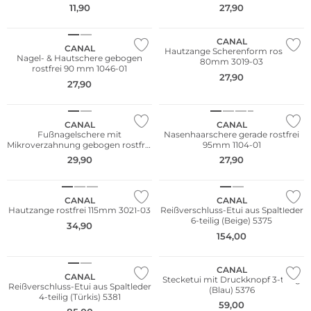
11,90
27,90
CANAL
CANAL
Hautzange Scherenform rostfrei
Nagel- & Hautschere gebogen
80mm 3019-03
rostfrei 90 mm 1046-01
27,90
27,90
CANAL
CANAL
Fußnagelschere mit
Nasenhaarschere gerade rostfrei
Mikroverzahnung gebogen rostfrei
95mm 1104-01
105 mm 1105-01
29,90
27,90
CANAL
CANAL
Hautzange rostfrei 115mm 3021-03
Reißverschluss-Etui aus Spaltleder
6-teilig (Beige) 5375
34,90
154,00
CANAL
CANAL
Stecketui mit Druckknopf 3-teilig
Reißverschluss-Etui aus Spaltleder
(Blau) 5376
4-teilig (Türkis) 5381
59,00