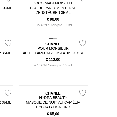
COCO MADEMOISELLE
 100ML
EAU DE PARFUM INTENSE
ZERSTÄUBER 35ML
€
96,00
€ 274,29 / Preis pro 100ml
CHANEL
POUR MONSIEUR
R 35ML
EAU DE PARFUM ZERSTÄUBER 75ML
€
112,00
€ 149,34 / Preis pro 100ml
CHANEL
HYDRA BEAUTY
R 35ML
MASQUE DE NUIT AU CAMÉLIA
HYDRATATION UND
SAUERSTOFFVERSORGUNG TUBE
€
85,00
100ML