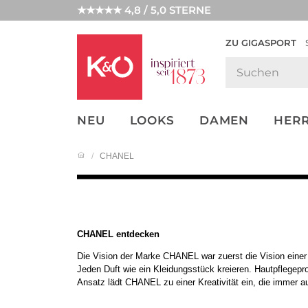
★★★★★ 4,8 / 5,0 STERNE
ZU GIGASPORT
FASHION-
UNSERE APP
CLICK &
CLICK &
TRENDS
COLLECT
RESERVE
NEU
LOOKS
DAMEN
HER
CHANEL
CHANEL entdecken
Die Vision der Marke CHANEL war zuerst die Vision einer
Jeden Duft wie ein Kleidungsstück kreieren. Hautpflegepr
Ansatz lädt CHANEL zu einer Kreativität ein, die immer 