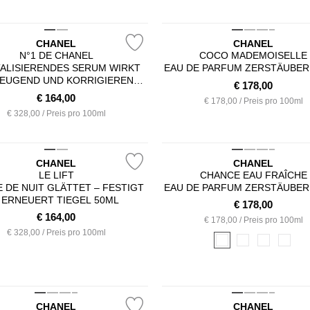
CHANEL
CHANEL
N°1 DE CHANEL
COCO MADEMOISELLE
TALISIERENDES SERUM WIRKT
EAU DE PARFUM ZERSTÄUBER
EUGEND UND KORRIGIEREND
€
178,00
IE 5 SICHTBAREN ZEICHEN DER
€
164,00
€ 178,00 / Preis pro 100ml
UTALTERUNG FLAKON 50ML
€ 328,00 / Preis pro 100ml
CHANEL
CHANEL
LE LIFT
CHANCE EAU FRAÎCHE
 DE NUIT GLÄTTET – FESTIGT
EAU DE PARFUM ZERSTÄUBER
 ERNEUERT TIEGEL 50ML
€
178,00
€
164,00
€ 178,00 / Preis pro 100ml
€ 328,00 / Preis pro 100ml
CHANEL
CHANEL