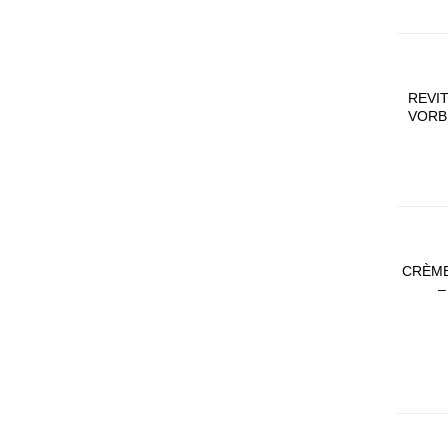
REVI
VORB
AUF D
HA
CRÈME
–