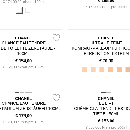
€
158,00
€ 174,00 / Preis pro 100ml
€ 158,00 / Preis pro 100ml
CHANEL
CHANEL
CHANCE EAU TENDRE
ULTRA LE TEINT
 DE TOILETTE ZERSTÄUBER
KOMPAKT-MAKE-UP FÜR HÖ
100ML
PERFEKTION. EXTREM
LANGANHALTEND. HOHE
€
154,00
€
70,00
TRAGEKOMFORT
€ 154,00 / Preis pro 100ml
CHANEL
CHANEL
CHANCE EAU TENDRE
LE LIFT
E PARFUM ZERSTÄUBER 100ML
CRÈME GLÄTTEND - FESTI
TIEGEL 50ML
€
178,00
€
153,00
€ 178,00 / Preis pro 100ml
€ 306,00 / Preis pro 100ml