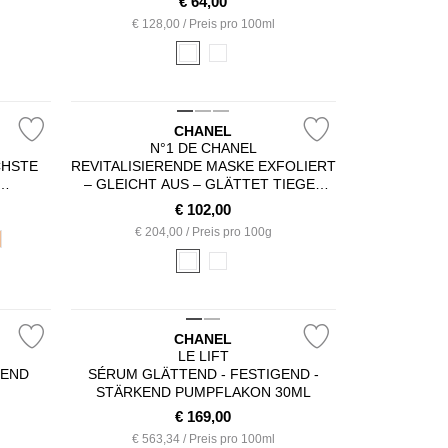
€
64,00
€ 128,00 / Preis pro 100ml
CHANEL
N°1 DE CHANEL
CHSTE
REVITALISIERENDE MASKE EXFOLIERT
– GLEICHT AUS – GLÄTTET TIEGEL
R
50G
€
102,00
€ 204,00 / Preis pro 100g
CHANEL
LE LIFT
GEND
SÉRUM GLÄTTEND - FESTIGEND -
STÄRKEND PUMPFLAKON 30ML
€
169,00
€ 563,34 / Preis pro 100ml