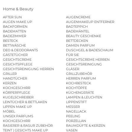
Home & Beauty
AFTER SUN
AUGENCREME
AUGEN MAKE UP
AUGENMAKEUP ENTFERNER
BACKFORMEN
BADTEPPICH
BADEMATTEN
BADEMÄNTEL
BADEZIMMER
BEAUTY GESCHENKE
BESTECK
BETTDECKEN
BETTWÄSCHE
DAMEN PARFUM
DEO & DEODORANTS
DUSCHGEL & BADESCHAUM
GÄSTETÜCHER
FÜR SIE
GESICHTSCREME
GESICHTSCREME HERREN
GESICHTSPFLEGE
GESICHTSREINIGUNG
GESICHTSREINIGUNG HERREN
GLÄSER
GRILLER
GRILLZUBEHÖR
HANDTÜCHER
HERREN PARFUM
KERZEN
KOCHBESTECK
KOCHGESCHIRR
KOCHTÖPFE
KÖRPERPFLEGE
KÜCHENGERÄTE
KUGELSCHREIBER
LAMPEN & LEUCHTEN
LEINTÜCHER & BETTLAKEN
LIPPENSTIFT
LIPPEN MAKE UP
MESSER
MÖBEL
NAGELLACK
UNISEX PARFUMS
PEELING
KOCHGESCHIRR
PORZELLAN
RASIERER & RASUR ZUBEHÖR
RAUMDÜFTE & KERZEN
TEINT | GESICHTS MAKE UP
VASEN