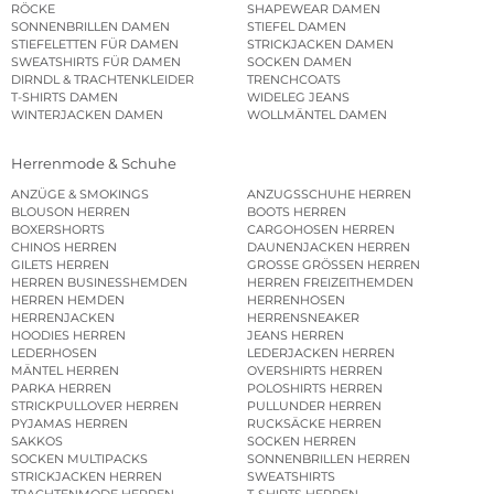
RÖCKE
SHAPEWEAR DAMEN
SONNENBRILLEN DAMEN
STIEFEL DAMEN
STIEFELETTEN FÜR DAMEN
STRICKJACKEN DAMEN
SWEATSHIRTS FÜR DAMEN
SOCKEN DAMEN
DIRNDL & TRACHTENKLEIDER
TRENCHCOATS
T-SHIRTS DAMEN
WIDELEG JEANS
WINTERJACKEN DAMEN
WOLLMÄNTEL DAMEN
Herrenmode & Schuhe
ANZÜGE & SMOKINGS
ANZUGSSCHUHE HERREN
BLOUSON HERREN
BOOTS HERREN
BOXERSHORTS
CARGOHOSEN HERREN
CHINOS HERREN
DAUNENJACKEN HERREN
GILETS HERREN
GROSSE GRÖSSEN HERREN
HERREN BUSINESSHEMDEN
HERREN FREIZEITHEMDEN
HERREN HEMDEN
HERRENHOSEN
HERRENJACKEN
HERRENSNEAKER
HOODIES HERREN
JEANS HERREN
LEDERHOSEN
LEDERJACKEN HERREN
MÄNTEL HERREN
OVERSHIRTS HERREN
PARKA HERREN
POLOSHIRTS HERREN
STRICKPULLOVER HERREN
PULLUNDER HERREN
PYJAMAS HERREN
RUCKSÄCKE HERREN
SAKKOS
SOCKEN HERREN
SOCKEN MULTIPACKS
SONNENBRILLEN HERREN
STRICKJACKEN HERREN
SWEATSHIRTS