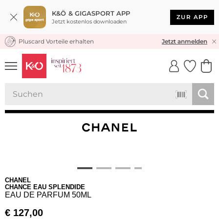
K&Ö & GIGASPORT APP
ZUR APP
Jetzt kostenlos downloaden
Pluscard Vorteile erhalten
KOSTENLOSER VERSAND* & RÜCKVERSAND
Jetzt anmelden
UNSERE APP
CLICK &
CLICK &
COLLECT
RESERVE
CHANEL
CHANCE EAU SPLENDIDE
EAU DE PARFUM 50ML
€
127,00