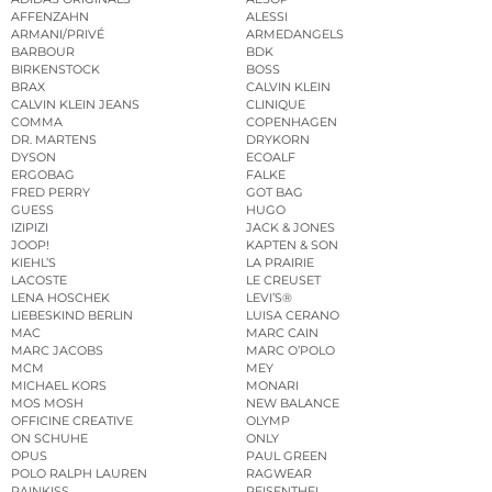
AFFENZAHN
ALESSI
ARMANI/PRIVÉ
ARMEDANGELS
BARBOUR
BDK
BIRKENSTOCK
BOSS
BRAX
CALVIN KLEIN
CALVIN KLEIN JEANS
CLINIQUE
COMMA
COPENHAGEN
DR. MARTENS
DRYKORN
DYSON
ECOALF
ERGOBAG
FALKE
FRED PERRY
GOT BAG
GUESS
HUGO
IZIPIZI
JACK & JONES
JOOP!
KAPTEN & SON
KIEHL’S
LA PRAIRIE
LACOSTE
LE CREUSET
LENA HOSCHEK
LEVI’S®
LIEBESKIND BERLIN
LUISA CERANO
MAC
MARC CAIN
MARC JACOBS
MARC O’POLO
MCM
MEY
MICHAEL KORS
MONARI
MOS MOSH
NEW BALANCE
OFFICINE CREATIVE
OLYMP
ON SCHUHE
ONLY
OPUS
PAUL GREEN
POLO RALPH LAUREN
RAGWEAR
RAINKISS
REISENTHEL