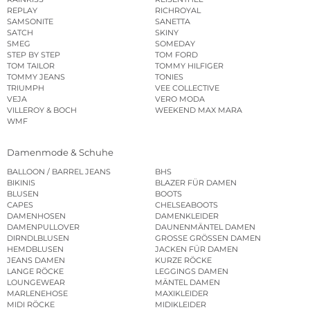
REPLAY
RICHROYAL
SAMSONITE
SANETTA
SATCH
SKINY
SMEG
SOMEDAY
STEP BY STEP
TOM FORD
TOM TAILOR
TOMMY HILFIGER
TOMMY JEANS
TONIES
TRIUMPH
VEE COLLECTIVE
VEJA
VERO MODA
VILLEROY & BOCH
WEEKEND MAX MARA
WMF
Damenmode & Schuhe
BALLOON / BARREL JEANS
BHS
BIKINIS
BLAZER FÜR DAMEN
BLUSEN
BOOTS
CAPES
CHELSEABOOTS
DAMENHOSEN
DAMENKLEIDER
DAMENPULLOVER
DAUNENMÄNTEL DAMEN
DIRNDLBLUSEN
GROSSE GRÖSSEN DAMEN
HEMDBLUSEN
JACKEN FÜR DAMEN
JEANS DAMEN
KURZE RÖCKE
LANGE RÖCKE
LEGGINGS DAMEN
LOUNGEWEAR
MÄNTEL DAMEN
MARLENEHOSE
MAXIKLEIDER
MIDI RÖCKE
MIDIKLEIDER