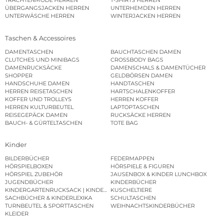
TRACHTENMODE HERREN
T-SHIRTS HERREN
ÜBERGANGSJACKEN HERREN
UNTERHEMDEN HERREN
UNTERWÄSCHE HERREN
WINTERJACKEN HERREN
Taschen & Accessoires
DAMENTASCHEN
BAUCHTASCHEN DAMEN
CLUTCHES UND MINIBAGS
CROSSBODY BAGS
DAMENRUCKSÄCKE
DAMENSCHALS & DAMENTÜCHER
SHOPPER
GELDBÖRSEN DAMEN
HANDSCHUHE DAMEN
HANDTASCHEN
HERREN REISETASCHEN
HARTSCHALENKOFFER
KOFFER UND TROLLEYS
HERREN KOFFER
HERREN KULTURBEUTEL
LAPTOPTASCHEN
REISEGEPÄCK DAMEN
RUCKSÄCKE HERREN
BAUCH- & GÜRTELTASCHEN
TOTE BAG
Kinder
BILDERBÜCHER
FEDERMAPPEN
HÖRSPIELBOXEN
HÖRSPIELE & FIGUREN
HÖRSPIEL ZUBEHÖR
JAUSENBOX & KINDER LUNCHBOX
JUGENDBÜCHER
KINDERBÜCHER
KINDERGARTENRUCKSACK | KINDERGARTENBEUTEL
KUSCHELTIERE
SACHBÜCHER & KINDERLEXIKA
SCHULTASCHEN
TURNBEUTEL & SPORTTASCHEN
WEIHNACHTSKINDERBÜCHER
KLEIDER