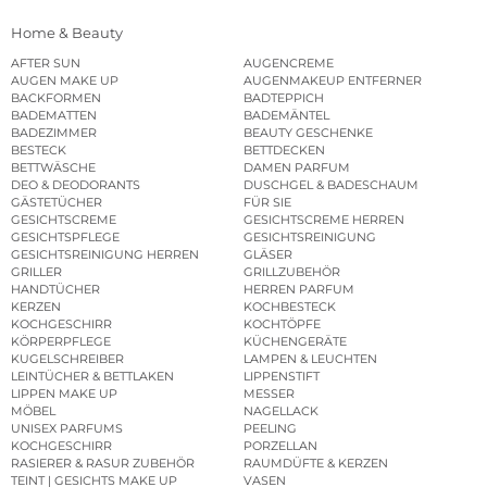
Home & Beauty
AFTER SUN
AUGENCREME
AUGEN MAKE UP
AUGENMAKEUP ENTFERNER
BACKFORMEN
BADTEPPICH
BADEMATTEN
BADEMÄNTEL
BADEZIMMER
BEAUTY GESCHENKE
BESTECK
BETTDECKEN
BETTWÄSCHE
DAMEN PARFUM
DEO & DEODORANTS
DUSCHGEL & BADESCHAUM
GÄSTETÜCHER
FÜR SIE
GESICHTSCREME
GESICHTSCREME HERREN
GESICHTSPFLEGE
GESICHTSREINIGUNG
GESICHTSREINIGUNG HERREN
GLÄSER
GRILLER
GRILLZUBEHÖR
HANDTÜCHER
HERREN PARFUM
KERZEN
KOCHBESTECK
KOCHGESCHIRR
KOCHTÖPFE
KÖRPERPFLEGE
KÜCHENGERÄTE
KUGELSCHREIBER
LAMPEN & LEUCHTEN
LEINTÜCHER & BETTLAKEN
LIPPENSTIFT
LIPPEN MAKE UP
MESSER
MÖBEL
NAGELLACK
UNISEX PARFUMS
PEELING
KOCHGESCHIRR
PORZELLAN
RASIERER & RASUR ZUBEHÖR
RAUMDÜFTE & KERZEN
TEINT | GESICHTS MAKE UP
VASEN