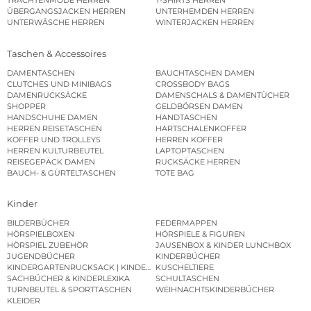
TRACHTENMODE HERREN
T-SHIRTS HERREN
ÜBERGANGSJACKEN HERREN
UNTERHEMDEN HERREN
UNTERWÄSCHE HERREN
WINTERJACKEN HERREN
Taschen & Accessoires
DAMENTASCHEN
BAUCHTASCHEN DAMEN
CLUTCHES UND MINIBAGS
CROSSBODY BAGS
DAMENRUCKSÄCKE
DAMENSCHALS & DAMENTÜCHER
SHOPPER
GELDBÖRSEN DAMEN
HANDSCHUHE DAMEN
HANDTASCHEN
HERREN REISETASCHEN
HARTSCHALENKOFFER
KOFFER UND TROLLEYS
HERREN KOFFER
HERREN KULTURBEUTEL
LAPTOPTASCHEN
REISEGEPÄCK DAMEN
RUCKSÄCKE HERREN
BAUCH- & GÜRTELTASCHEN
TOTE BAG
Kinder
BILDERBÜCHER
FEDERMAPPEN
HÖRSPIELBOXEN
HÖRSPIELE & FIGUREN
HÖRSPIEL ZUBEHÖR
JAUSENBOX & KINDER LUNCHBOX
JUGENDBÜCHER
KINDERBÜCHER
KINDERGARTENRUCKSACK | KINDERGARTENBEUTEL
KUSCHELTIERE
SACHBÜCHER & KINDERLEXIKA
SCHULTASCHEN
TURNBEUTEL & SPORTTASCHEN
WEIHNACHTSKINDERBÜCHER
KLEIDER