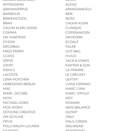
AFFENZAHN
ALESSI
ARMANI/PRIVÉ
ARMEDANGELS
BARBOUR
BDK
BIRKENSTOCK
BOSS
BRAX
CALVIN KLEIN
CALVIN KLEIN JEANS
CLINIQUE
COMMA
COPENHAGEN
DR. MARTENS
DRYKORN
DYSON
ECOALF
ERGOBAG
FALKE
FRED PERRY
GOT BAG
GUESS
HUGO
IZIPIZI
JACK & JONES
JOOP!
KAPTEN & SON
KIEHL’S
LA PRAIRIE
LACOSTE
LE CREUSET
LENA HOSCHEK
LEVI’S®
LIEBESKIND BERLIN
LUISA CERANO
MAC
MARC CAIN
MARC JACOBS
MARC O’POLO
MCM
MEY
MICHAEL KORS
MONARI
MOS MOSH
NEW BALANCE
OFFICINE CREATIVE
OLYMP
ON SCHUHE
ONLY
OPUS
PAUL GREEN
POLO RALPH LAUREN
RAGWEAR
RAINKISS
REISENTHEL