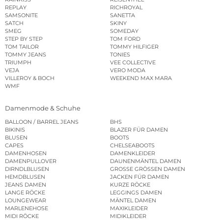
REPLAY
RICHROYAL
SAMSONITE
SANETTA
SATCH
SKINY
SMEG
SOMEDAY
STEP BY STEP
TOM FORD
TOM TAILOR
TOMMY HILFIGER
TOMMY JEANS
TONIES
TRIUMPH
VEE COLLECTIVE
VEJA
VERO MODA
VILLEROY & BOCH
WEEKEND MAX MARA
WMF
Damenmode & Schuhe
BALLOON / BARREL JEANS
BHS
BIKINIS
BLAZER FÜR DAMEN
BLUSEN
BOOTS
CAPES
CHELSEABOOTS
DAMENHOSEN
DAMENKLEIDER
DAMENPULLOVER
DAUNENMÄNTEL DAMEN
DIRNDLBLUSEN
GROSSE GRÖSSEN DAMEN
HEMDBLUSEN
JACKEN FÜR DAMEN
JEANS DAMEN
KURZE RÖCKE
LANGE RÖCKE
LEGGINGS DAMEN
LOUNGEWEAR
MÄNTEL DAMEN
MARLENEHOSE
MAXIKLEIDER
MIDI RÖCKE
MIDIKLEIDER