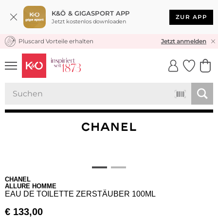
K&Ö & GIGASPORT APP
ZUR APP
Jetzt kostenlos downloaden
Pluscard Vorteile erhalten
KOSTENLOSER VERSAND* & RÜCKVERSAND
Jetzt anmelden
UNSERE APP
CLICK &
CLICK &
COLLECT
RESERVE
CHANEL
ALLURE HOMME
EAU DE TOILETTE ZERSTÄUBER 100ML
€
133,00