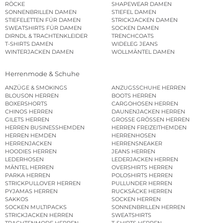
RÖCKE
SHAPEWEAR DAMEN
SONNENBRILLEN DAMEN
STIEFEL DAMEN
STIEFELETTEN FÜR DAMEN
STRICKJACKEN DAMEN
SWEATSHIRTS FÜR DAMEN
SOCKEN DAMEN
DIRNDL & TRACHTENKLEIDER
TRENCHCOATS
T-SHIRTS DAMEN
WIDELEG JEANS
WINTERJACKEN DAMEN
WOLLMÄNTEL DAMEN
Herrenmode & Schuhe
ANZÜGE & SMOKINGS
ANZUGSSCHUHE HERREN
BLOUSON HERREN
BOOTS HERREN
BOXERSHORTS
CARGOHOSEN HERREN
CHINOS HERREN
DAUNENJACKEN HERREN
GILETS HERREN
GROSSE GRÖSSEN HERREN
HERREN BUSINESSHEMDEN
HERREN FREIZEITHEMDEN
HERREN HEMDEN
HERRENHOSEN
HERRENJACKEN
HERRENSNEAKER
HOODIES HERREN
JEANS HERREN
LEDERHOSEN
LEDERJACKEN HERREN
MÄNTEL HERREN
OVERSHIRTS HERREN
PARKA HERREN
POLOSHIRTS HERREN
STRICKPULLOVER HERREN
PULLUNDER HERREN
PYJAMAS HERREN
RUCKSÄCKE HERREN
SAKKOS
SOCKEN HERREN
SOCKEN MULTIPACKS
SONNENBRILLEN HERREN
STRICKJACKEN HERREN
SWEATSHIRTS