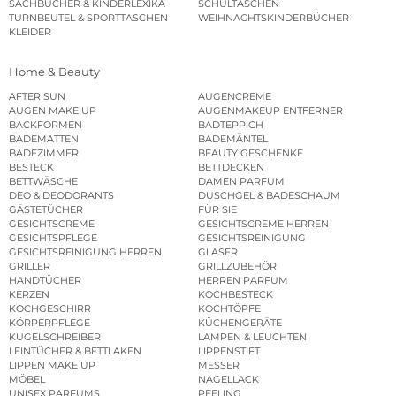
SACHBÜCHER & KINDERLEXIKA
SCHULTASCHEN
TURNBEUTEL & SPORTTASCHEN
WEIHNACHTSKINDERBÜCHER
KLEIDER
Home & Beauty
AFTER SUN
AUGENCREME
AUGEN MAKE UP
AUGENMAKEUP ENTFERNER
BACKFORMEN
BADTEPPICH
BADEMATTEN
BADEMÄNTEL
BADEZIMMER
BEAUTY GESCHENKE
BESTECK
BETTDECKEN
BETTWÄSCHE
DAMEN PARFUM
DEO & DEODORANTS
DUSCHGEL & BADESCHAUM
GÄSTETÜCHER
FÜR SIE
GESICHTSCREME
GESICHTSCREME HERREN
GESICHTSPFLEGE
GESICHTSREINIGUNG
GESICHTSREINIGUNG HERREN
GLÄSER
GRILLER
GRILLZUBEHÖR
HANDTÜCHER
HERREN PARFUM
KERZEN
KOCHBESTECK
KOCHGESCHIRR
KOCHTÖPFE
KÖRPERPFLEGE
KÜCHENGERÄTE
KUGELSCHREIBER
LAMPEN & LEUCHTEN
LEINTÜCHER & BETTLAKEN
LIPPENSTIFT
LIPPEN MAKE UP
MESSER
MÖBEL
NAGELLACK
UNISEX PARFUMS
PEELING