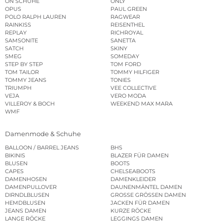
ON SCHUHE
ONLY
OPUS
PAUL GREEN
POLO RALPH LAUREN
RAGWEAR
RAINKISS
REISENTHEL
REPLAY
RICHROYAL
SAMSONITE
SANETTA
SATCH
SKINY
SMEG
SOMEDAY
STEP BY STEP
TOM FORD
TOM TAILOR
TOMMY HILFIGER
TOMMY JEANS
TONIES
TRIUMPH
VEE COLLECTIVE
VEJA
VERO MODA
VILLEROY & BOCH
WEEKEND MAX MARA
WMF
Damenmode & Schuhe
BALLOON / BARREL JEANS
BHS
BIKINIS
BLAZER FÜR DAMEN
BLUSEN
BOOTS
CAPES
CHELSEABOOTS
DAMENHOSEN
DAMENKLEIDER
DAMENPULLOVER
DAUNENMÄNTEL DAMEN
DIRNDLBLUSEN
GROSSE GRÖSSEN DAMEN
HEMDBLUSEN
JACKEN FÜR DAMEN
JEANS DAMEN
KURZE RÖCKE
LANGE RÖCKE
LEGGINGS DAMEN