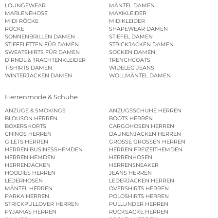
LOUNGEWEAR
MÄNTEL DAMEN
MARLENEHOSE
MAXIKLEIDER
MIDI RÖCKE
MIDIKLEIDER
RÖCKE
SHAPEWEAR DAMEN
SONNENBRILLEN DAMEN
STIEFEL DAMEN
STIEFELETTEN FÜR DAMEN
STRICKJACKEN DAMEN
SWEATSHIRTS FÜR DAMEN
SOCKEN DAMEN
DIRNDL & TRACHTENKLEIDER
TRENCHCOATS
T-SHIRTS DAMEN
WIDELEG JEANS
WINTERJACKEN DAMEN
WOLLMÄNTEL DAMEN
Herrenmode & Schuhe
ANZÜGE & SMOKINGS
ANZUGSSCHUHE HERREN
BLOUSON HERREN
BOOTS HERREN
BOXERSHORTS
CARGOHOSEN HERREN
CHINOS HERREN
DAUNENJACKEN HERREN
GILETS HERREN
GROSSE GRÖSSEN HERREN
HERREN BUSINESSHEMDEN
HERREN FREIZEITHEMDEN
HERREN HEMDEN
HERRENHOSEN
HERRENJACKEN
HERRENSNEAKER
HOODIES HERREN
JEANS HERREN
LEDERHOSEN
LEDERJACKEN HERREN
MÄNTEL HERREN
OVERSHIRTS HERREN
PARKA HERREN
POLOSHIRTS HERREN
STRICKPULLOVER HERREN
PULLUNDER HERREN
PYJAMAS HERREN
RUCKSÄCKE HERREN