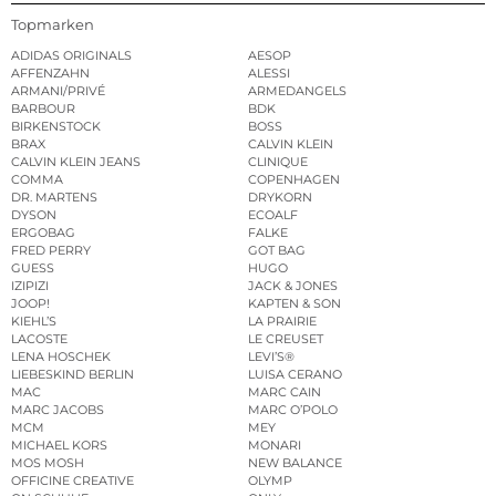
Topmarken
ADIDAS ORIGINALS
AESOP
AFFENZAHN
ALESSI
ARMANI/PRIVÉ
ARMEDANGELS
BARBOUR
BDK
BIRKENSTOCK
BOSS
BRAX
CALVIN KLEIN
CALVIN KLEIN JEANS
CLINIQUE
COMMA
COPENHAGEN
DR. MARTENS
DRYKORN
DYSON
ECOALF
ERGOBAG
FALKE
FRED PERRY
GOT BAG
GUESS
HUGO
IZIPIZI
JACK & JONES
JOOP!
KAPTEN & SON
KIEHL’S
LA PRAIRIE
LACOSTE
LE CREUSET
LENA HOSCHEK
LEVI’S®
LIEBESKIND BERLIN
LUISA CERANO
MAC
MARC CAIN
MARC JACOBS
MARC O’POLO
MCM
MEY
MICHAEL KORS
MONARI
MOS MOSH
NEW BALANCE
OFFICINE CREATIVE
OLYMP