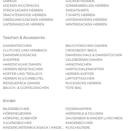
SAKKOS
SOCKEN HERREN
SOCKEN MULTIPACKS
SONNENBRILLEN HERREN
STRICKJACKEN HERREN
SWEATSHIRTS
TRACHTENMODE HERREN
T-SHIRTS HERREN
ÜBERGANGSJACKEN HERREN
UNTERHEMDEN HERREN
UNTERWÄSCHE HERREN
WINTERJACKEN HERREN
Taschen & Accessoires
DAMENTASCHEN
BAUCHTASCHEN DAMEN
CLUTCHES UND MINIBAGS
CROSSBODY BAGS
DAMENRUCKSÄCKE
DAMENSCHALS & DAMENTÜCHER
SHOPPER
GELDBÖRSEN DAMEN
HANDSCHUHE DAMEN
HANDTASCHEN
HERREN REISETASCHEN
HARTSCHALENKOFFER
KOFFER UND TROLLEYS
HERREN KOFFER
HERREN KULTURBEUTEL
LAPTOPTASCHEN
REISEGEPÄCK DAMEN
RUCKSÄCKE HERREN
BAUCH- & GÜRTELTASCHEN
TOTE BAG
Kinder
BILDERBÜCHER
FEDERMAPPEN
HÖRSPIELBOXEN
HÖRSPIELE & FIGUREN
HÖRSPIEL ZUBEHÖR
JAUSENBOX & KINDER LUNCHBOX
JUGENDBÜCHER
KINDERBÜCHER
KINDERGARTENRUCKSACK | KINDERGARTENBEUTEL
KUSCHELTIERE