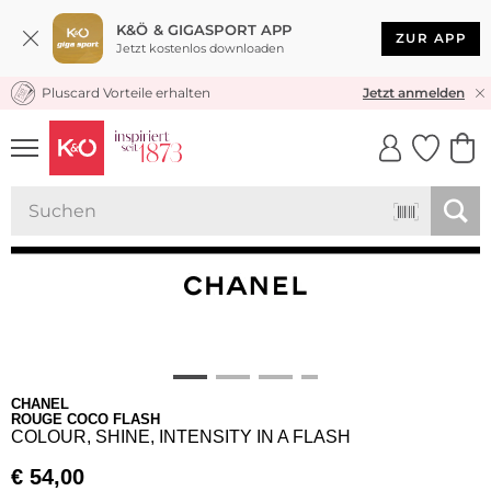
K&Ö & GIGASPORT APP
ZUR APP
Jetzt kostenlos downloaden
Pluscard Vorteile erhalten
KOSTENLOSER VERSAND* & RÜCKVERSAND
Jetzt anmelden
UNSERE APP
CLICK &
CLICK &
COLLECT
RESERVE
CHANEL
ROUGE COCO FLASH
COLOUR, SHINE, INTENSITY IN A FLASH
€
54,00