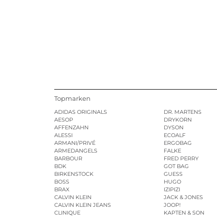
Topmarken
ADIDAS ORIGINALS
DR. MARTENS
AESOP
DRYKORN
AFFENZAHN
DYSON
ALESSI
ECOALF
ARMANI/PRIVÉ
ERGOBAG
ARMEDANGELS
FALKE
BARBOUR
FRED PERRY
BDK
GOT BAG
BIRKENSTOCK
GUESS
BOSS
HUGO
BRAX
IZIPIZI
CALVIN KLEIN
JACK & JONES
CALVIN KLEIN JEANS
JOOP!
CLINIQUE
KAPTEN & SON