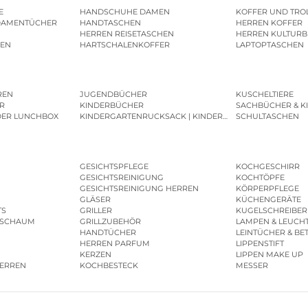
E
HANDSCHUHE DAMEN
KOFFER UND TRO
DAMENTÜCHER
HANDTASCHEN
HERREN KOFFER
HERREN REISETASCHEN
HERREN KULTURB
MEN
HARTSCHALENKOFFER
LAPTOPTASCHEN
REN
JUGENDBÜCHER
KUSCHELTIERE
R
KINDERBÜCHER
SACHBÜCHER & K
DER LUNCHBOX
KINDERGARTENRUCKSACK | KINDERGARTENBEUTEL
SCHULTASCHEN
GESICHTSPFLEGE
KOCHGESCHIRR
GESICHTSREINIGUNG
KOCHTÖPFE
GESICHTSREINIGUNG HERREN
KÖRPERPFLEGE
GLÄSER
KÜCHENGERÄTE
TS
GRILLER
KUGELSCHREIBER
ESCHAUM
GRILLZUBEHÖR
LAMPEN & LEUCH
HANDTÜCHER
LEINTÜCHER & BE
HERREN PARFUM
LIPPENSTIFT
KERZEN
LIPPEN MAKE UP
HERREN
KOCHBESTECK
MESSER