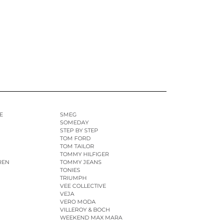
E
SMEG
SOMEDAY
STEP BY STEP
TOM FORD
TOM TAILOR
TOMMY HILFIGER
REN
TOMMY JEANS
TONIES
TRIUMPH
VEE COLLECTIVE
VEJA
VERO MODA
VILLEROY & BOCH
WEEKEND MAX MARA