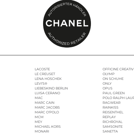
LACOSTE
OFFICINE CREATIV
LE CREUSET
OLYMP
LENA HOSCHEK
ON SCHUHE
LEVI’S®
ONLY
LIEBESKIND BERLIN
OPUS
LUISA CERANO
PAUL GREEN
MAC
POLO RALPH LAU
MARC CAIN
RAGWEAR
MARC JACOBS
RAINKISS
MARC O’POLO
REISENTHEL
MCM
REPLAY
MEY
RICHROYAL
MICHAEL KORS
SAMSONITE
MONARI
SANETTA