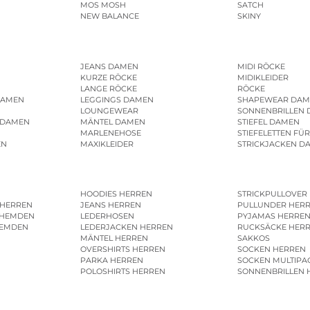
MOS MOSH
SATCH
NEW BALANCE
SKINY
JEANS DAMEN
MIDI RÖCKE
KURZE RÖCKE
MIDIKLEIDER
LANGE RÖCKE
RÖCKE
DAMEN
LEGGINGS DAMEN
SHAPEWEAR DAM
LOUNGEWEAR
SONNENBRILLEN
 DAMEN
MÄNTEL DAMEN
STIEFEL DAMEN
MARLENEHOSE
STIEFELETTEN FÜ
EN
MAXIKLEIDER
STRICKJACKEN D
HOODIES HERREN
STRICKPULLOVER
 HERREN
JEANS HERREN
PULLUNDER HER
SHEMDEN
LEDERHOSEN
PYJAMAS HERRE
HEMDEN
LEDERJACKEN HERREN
RUCKSÄCKE HER
MÄNTEL HERREN
SAKKOS
OVERSHIRTS HERREN
SOCKEN HERREN
PARKA HERREN
SOCKEN MULTIPA
POLOSHIRTS HERREN
SONNENBRILLEN 