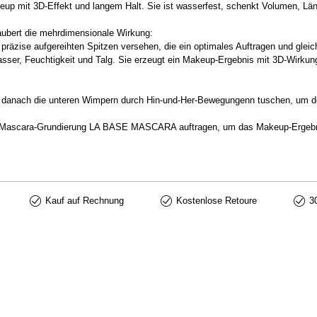
keup mit 3D-Effekt und langem Halt. Sie ist wasserfest, schenkt Volumen, Lä
zaubert die mehrdimensionale Wirkung:
n, präzise aufgereihten Spitzen versehen, die ein optimales Auftragen und gle
sser, Feuchtigkeit und Talg. Sie erzeugt ein Makeup-Ergebnis mit 3D-Wirkun
 danach die unteren Wimpern durch Hin-und-Her-Bewegungenn tuschen, um de
scara-Grundierung LA BASE MASCARA auftragen, um das Makeup-Ergebni
Kauf auf Rechnung
Kostenlose Retoure
3