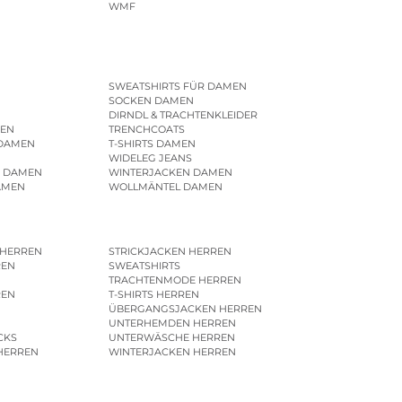
WMF
SWEATSHIRTS FÜR DAMEN
SOCKEN DAMEN
DIRNDL & TRACHTENKLEIDER
EN
TRENCHCOATS
 DAMEN
T-SHIRTS DAMEN
WIDELEG JEANS
R DAMEN
WINTERJACKEN DAMEN
AMEN
WOLLMÄNTEL DAMEN
 HERREN
STRICKJACKEN HERREN
REN
SWEATSHIRTS
N
TRACHTENMODE HERREN
REN
T-SHIRTS HERREN
ÜBERGANGSJACKEN HERREN
UNTERHEMDEN HERREN
CKS
UNTERWÄSCHE HERREN
HERREN
WINTERJACKEN HERREN