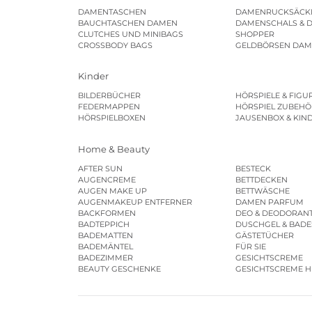
DAMENTASCHEN
DAMENRUCKSÄCK
BAUCHTASCHEN DAMEN
DAMENSCHALS & 
CLUTCHES UND MINIBAGS
SHOPPER
CROSSBODY BAGS
GELDBÖRSEN DA
Kinder
BILDERBÜCHER
HÖRSPIELE & FIGU
FEDERMAPPEN
HÖRSPIEL ZUBEHÖ
HÖRSPIELBOXEN
JAUSENBOX & KIN
Home & Beauty
AFTER SUN
BESTECK
AUGENCREME
BETTDECKEN
AUGEN MAKE UP
BETTWÄSCHE
AUGENMAKEUP ENTFERNER
DAMEN PARFUM
BACKFORMEN
DEO & DEODORAN
BADTEPPICH
DUSCHGEL & BAD
BADEMATTEN
GÄSTETÜCHER
BADEMÄNTEL
FÜR SIE
BADEZIMMER
GESICHTSCREME
BEAUTY GESCHENKE
GESICHTSCREME 