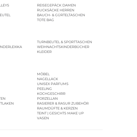
LLEYS
REISEGEPÄCK DAMEN
RUCKSÄCKE HERREN
EUTEL
BAUCH- & GÜRTELTASCHEN
TOTE BAG
TURNBEUTEL & SPORTTASCHEN
INDERLEXIKA
WEIHNACHTSKINDERBÜCHER
KLEIDER
MÖBEL
NAGELLACK
UNISEX PARFUMS
PEELING
KOCHGESCHIRR
TEN
PORZELLAN
TTLAKEN
RASIERER & RASUR ZUBEHÖR
RAUMDÜFTE & KERZEN
TEINT | GESICHTS MAKE UP
VASEN