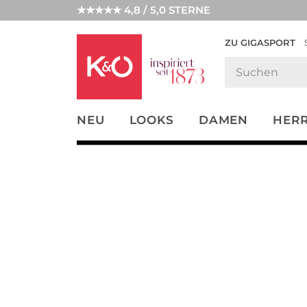
★★★★★ 4,8 / 5,0 STERNE
ZU GIGASPORT
FASHION-
UNSERE APP
CLICK &
CLICK &
TRENDS
COLLECT
RESERVE
NEU
LOOKS
DAMEN
HER