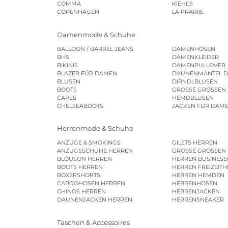
COMMA
KIEHL’S
COPENHAGEN
LA PRAIRIE
Damenmode & Schuhe
BALLOON / BARREL JEANS
DAMENHOSEN
BHS
DAMENKLEIDER
BIKINIS
DAMENPULLOVER
BLAZER FÜR DAMEN
DAUNENMÄNTEL 
BLUSEN
DIRNDLBLUSEN
BOOTS
GROSSE GRÖSSEN
CAPES
HEMDBLUSEN
CHELSEABOOTS
JACKEN FÜR DAM
Herrenmode & Schuhe
ANZÜGE & SMOKINGS
GILETS HERREN
ANZUGSSCHUHE HERREN
GROSSE GRÖSSEN
BLOUSON HERREN
HERREN BUSINES
BOOTS HERREN
HERREN FREIZEIT
BOXERSHORTS
HERREN HEMDEN
CARGOHOSEN HERREN
HERRENHOSEN
CHINOS HERREN
HERRENJACKEN
DAUNENJACKEN HERREN
HERRENSNEAKER
Taschen & Accessoires