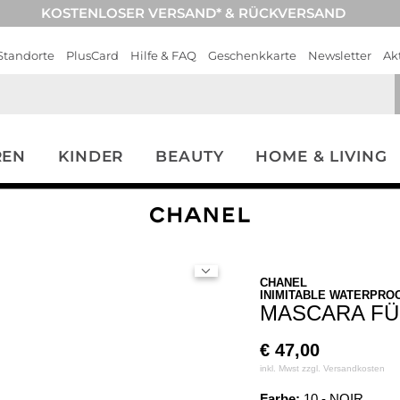
KOSTENLOSER VERSAND* & RÜCKVERSAND
Standorte
PlusCard
Hilfe & FAQ
Geschenkkarte
Newsletter
Ak
REN
KINDER
BEAUTY
HOME & LIVING
CHANEL
INIMITABLE WATERPRO
MASCARA FÜ
€
47,00
inkl. Mwst zzgl.
Versandkosten
Farbe:
10 - NOIR