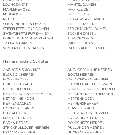
LOUNGEWEAR
MÄNTEL DAMEN
MARLENEHOSE
MAXIKLEIDER
MIDI RÖCKE
MIDIKLEIDER
RÖCKE
SHAPEWEAR DAMEN
SONNENBRILLEN DAMEN
STIEFEL DAMEN
STIEFELETTEN FÜR DAMEN
STRICKJACKEN DAMEN
SWEATSHIRTS FÜR DAMEN
SOCKEN DAMEN
DIRNDL & TRACHTENKLEIDER
TRENCHCOATS
T-SHIRTS DAMEN
WIDELEG JEANS
WINTERJACKEN DAMEN
WOLLMÄNTEL DAMEN
Herrenmode & Schuhe
ANZÜGE & SMOKINGS
ANZUGSSCHUHE HERREN
BLOUSON HERREN
BOOTS HERREN
BOXERSHORTS
CARGOHOSEN HERREN
CHINOS HERREN
DAUNENJACKEN HERREN
GILETS HERREN
GROSSE GRÖSSEN HERREN
HERREN BUSINESSHEMDEN
HERREN FREIZEITHEMDEN
HERREN HEMDEN
HERRENHOSEN
HERRENJACKEN
HERRENSNEAKER
HOODIES HERREN
JEANS HERREN
LEDERHOSEN
LEDERJACKEN HERREN
MÄNTEL HERREN
OVERSHIRTS HERREN
PARKA HERREN
POLOSHIRTS HERREN
STRICKPULLOVER HERREN
PULLUNDER HERREN
PYJAMAS HERREN
RUCKSÄCKE HERREN