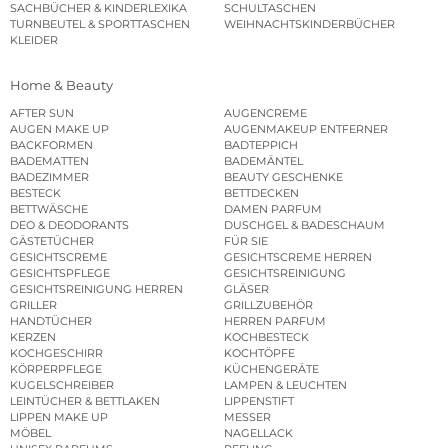
SACHBÜCHER & KINDERLEXIKA
SCHULTASCHEN
TURNBEUTEL & SPORTTASCHEN
WEIHNACHTSKINDERBÜCHER
KLEIDER
Home & Beauty
AFTER SUN
AUGENCREME
AUGEN MAKE UP
AUGENMAKEUP ENTFERNER
BACKFORMEN
BADTEPPICH
BADEMATTEN
BADEMÄNTEL
BADEZIMMER
BEAUTY GESCHENKE
BESTECK
BETTDECKEN
BETTWÄSCHE
DAMEN PARFUM
DEO & DEODORANTS
DUSCHGEL & BADESCHAUM
GÄSTETÜCHER
FÜR SIE
GESICHTSCREME
GESICHTSCREME HERREN
GESICHTSPFLEGE
GESICHTSREINIGUNG
GESICHTSREINIGUNG HERREN
GLÄSER
GRILLER
GRILLZUBEHÖR
HANDTÜCHER
HERREN PARFUM
KERZEN
KOCHBESTECK
KOCHGESCHIRR
KOCHTÖPFE
KÖRPERPFLEGE
KÜCHENGERÄTE
KUGELSCHREIBER
LAMPEN & LEUCHTEN
LEINTÜCHER & BETTLAKEN
LIPPENSTIFT
LIPPEN MAKE UP
MESSER
MÖBEL
NAGELLACK