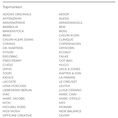
Topmarken
ADIDAS ORIGINALS
AESOP
AFFENZAHN
ALESSI
ARMANI/PRIVÉ
ARMEDANGELS
BARBOUR
BDK
BIRKENSTOCK
BOSS
BRAX
CALVIN KLEIN
CALVIN KLEIN JEANS
CLINIQUE
COMMA
COPENHAGEN
DR. MARTENS
DRYKORN
DYSON
ECOALF
ERGOBAG
FALKE
FRED PERRY
GOT BAG
GUESS
HUGO
IZIPIZI
JACK & JONES
JOOP!
KAPTEN & SON
KIEHL’S
LA PRAIRIE
LACOSTE
LE CREUSET
LENA HOSCHEK
LEVI’S®
LIEBESKIND BERLIN
LUISA CERANO
MAC
MARC CAIN
MARC JACOBS
MARC O’POLO
MCM
MEY
MICHAEL KORS
MONARI
MOS MOSH
NEW BALANCE
OFFICINE CREATIVE
OLYMP