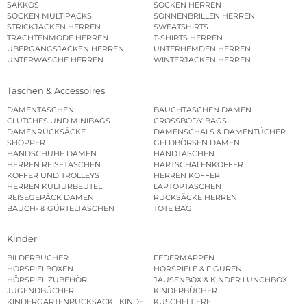
SAKKOS
SOCKEN HERREN
SOCKEN MULTIPACKS
SONNENBRILLEN HERREN
STRICKJACKEN HERREN
SWEATSHIRTS
TRACHTENMODE HERREN
T-SHIRTS HERREN
ÜBERGANGSJACKEN HERREN
UNTERHEMDEN HERREN
UNTERWÄSCHE HERREN
WINTERJACKEN HERREN
Taschen & Accessoires
DAMENTASCHEN
BAUCHTASCHEN DAMEN
CLUTCHES UND MINIBAGS
CROSSBODY BAGS
DAMENRUCKSÄCKE
DAMENSCHALS & DAMENTÜCHER
SHOPPER
GELDBÖRSEN DAMEN
HANDSCHUHE DAMEN
HANDTASCHEN
HERREN REISETASCHEN
HARTSCHALENKOFFER
KOFFER UND TROLLEYS
HERREN KOFFER
HERREN KULTURBEUTEL
LAPTOPTASCHEN
REISEGEPÄCK DAMEN
RUCKSÄCKE HERREN
BAUCH- & GÜRTELTASCHEN
TOTE BAG
Kinder
BILDERBÜCHER
FEDERMAPPEN
HÖRSPIELBOXEN
HÖRSPIELE & FIGUREN
HÖRSPIEL ZUBEHÖR
JAUSENBOX & KINDER LUNCHBOX
JUGENDBÜCHER
KINDERBÜCHER
KINDERGARTENRUCKSACK | KINDERGARTENBEUTEL
KUSCHELTIERE