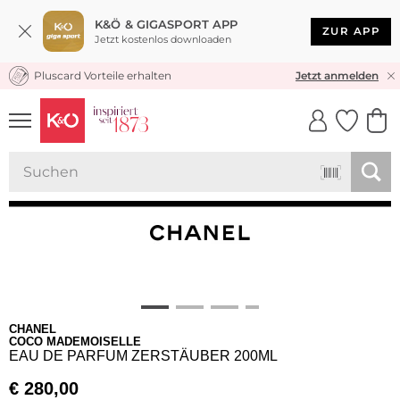
K&Ö & GIGASPORT APP
ZUR APP
Jetzt kostenlos downloaden
Pluscard Vorteile erhalten
KOSTENLOSER VERSAND* & RÜCKVERSAND
Jetzt anmelden
UNSERE APP
CLICK &
CLICK &
COLLECT
RESERVE
CHANEL
COCO MADEMOISELLE
EAU DE PARFUM ZERSTÄUBER 200ML
€
280,00