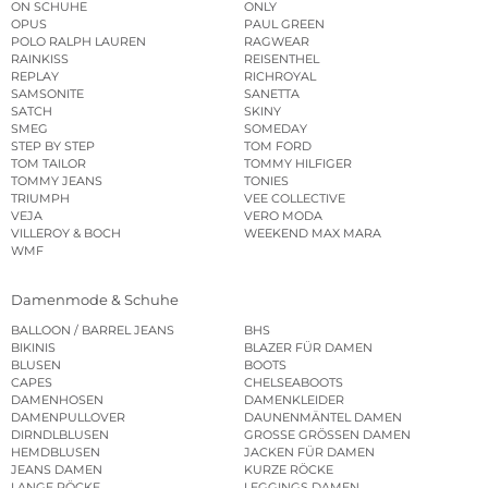
ON SCHUHE
ONLY
OPUS
PAUL GREEN
POLO RALPH LAUREN
RAGWEAR
RAINKISS
REISENTHEL
REPLAY
RICHROYAL
SAMSONITE
SANETTA
SATCH
SKINY
SMEG
SOMEDAY
STEP BY STEP
TOM FORD
TOM TAILOR
TOMMY HILFIGER
TOMMY JEANS
TONIES
TRIUMPH
VEE COLLECTIVE
VEJA
VERO MODA
VILLEROY & BOCH
WEEKEND MAX MARA
WMF
Damenmode & Schuhe
BALLOON / BARREL JEANS
BHS
BIKINIS
BLAZER FÜR DAMEN
BLUSEN
BOOTS
CAPES
CHELSEABOOTS
DAMENHOSEN
DAMENKLEIDER
DAMENPULLOVER
DAUNENMÄNTEL DAMEN
DIRNDLBLUSEN
GROSSE GRÖSSEN DAMEN
HEMDBLUSEN
JACKEN FÜR DAMEN
JEANS DAMEN
KURZE RÖCKE
LANGE RÖCKE
LEGGINGS DAMEN