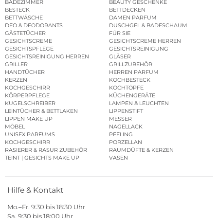
BADEZIMMER
BEAUTY GESCHENKE
BESTECK
BETTDECKEN
BETTWÄSCHE
DAMEN PARFUM
DEO & DEODORANTS
DUSCHGEL & BADESCHAUM
GÄSTETÜCHER
FÜR SIE
GESICHTSCREME
GESICHTSCREME HERREN
GESICHTSPFLEGE
GESICHTSREINIGUNG
GESICHTSREINIGUNG HERREN
GLÄSER
GRILLER
GRILLZUBEHÖR
HANDTÜCHER
HERREN PARFUM
KERZEN
KOCHBESTECK
KOCHGESCHIRR
KOCHTÖPFE
KÖRPERPFLEGE
KÜCHENGERÄTE
KUGELSCHREIBER
LAMPEN & LEUCHTEN
LEINTÜCHER & BETTLAKEN
LIPPENSTIFT
LIPPEN MAKE UP
MESSER
MÖBEL
NAGELLACK
UNISEX PARFUMS
PEELING
KOCHGESCHIRR
PORZELLAN
RASIERER & RASUR ZUBEHÖR
RAUMDÜFTE & KERZEN
TEINT | GESICHTS MAKE UP
VASEN
Hilfe & Kontakt
Mo.–Fr. 9:30 bis 18:30 Uhr
Sa. 9:30 bis 18:00 Uhr