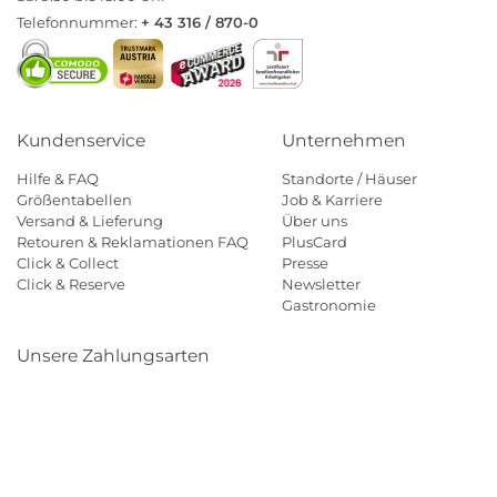
Telefonnummer:
+ 43 316 / 870-0
Kundenservice
Unternehmen
Hilfe & FAQ
Standorte / Häuser
Größentabellen
Job & Karriere
Versand & Lieferung
Über uns
Retouren & Reklamationen FAQ
PlusCard
Click & Collect
Presse
Click & Reserve
Newsletter
Gastronomie
Unsere Zahlungsarten
Klarna
Paypal
Mastercard
Visa
Diners
Eps
Shop
Applepay
Amazon