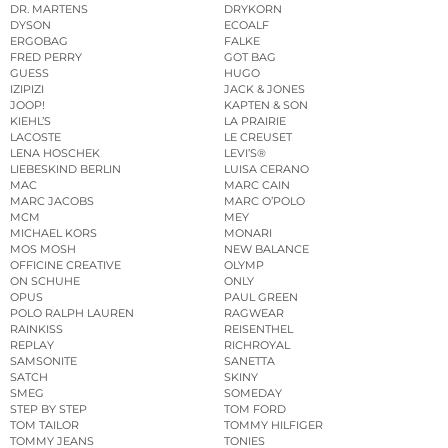
DR. MARTENS
DRYKORN
DYSON
ECOALF
ERGOBAG
FALKE
FRED PERRY
GOT BAG
GUESS
HUGO
IZIPIZI
JACK & JONES
JOOP!
KAPTEN & SON
KIEHL’S
LA PRAIRIE
LACOSTE
LE CREUSET
LENA HOSCHEK
LEVI’S®
LIEBESKIND BERLIN
LUISA CERANO
MAC
MARC CAIN
MARC JACOBS
MARC O’POLO
MCM
MEY
MICHAEL KORS
MONARI
MOS MOSH
NEW BALANCE
OFFICINE CREATIVE
OLYMP
ON SCHUHE
ONLY
OPUS
PAUL GREEN
POLO RALPH LAUREN
RAGWEAR
RAINKISS
REISENTHEL
REPLAY
RICHROYAL
SAMSONITE
SANETTA
SATCH
SKINY
SMEG
SOMEDAY
STEP BY STEP
TOM FORD
TOM TAILOR
TOMMY HILFIGER
TOMMY JEANS
TONIES