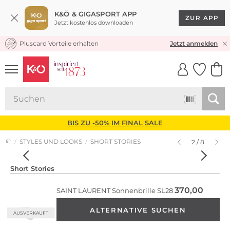
K&Ö & GIGASPORT APP
ZUR APP
Jetzt kostenlos downloaden
Pluscard Vorteile erhalten
KOSTENLOSER VERSAND* & RÜCKVERSAND
Jetzt anmelden
UNSERE APP
CLICK &
CLICK &
COLLECT
RESERVE
BIS ZU -50% IM FINAL SALE
STYLES UND LOOKS
SHORT STORIES
2 / 8
Short Stories
370,00
SAINT LAURENT
Sonnenbrille SL28
ALTERNATIVE SUCHEN
AUSVERKAUFT