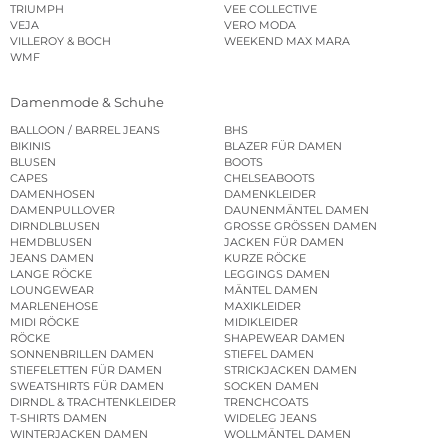
TRIUMPH
VEE COLLECTIVE
VEJA
VERO MODA
VILLEROY & BOCH
WEEKEND MAX MARA
WMF
Damenmode & Schuhe
BALLOON / BARREL JEANS
BHS
BIKINIS
BLAZER FÜR DAMEN
BLUSEN
BOOTS
CAPES
CHELSEABOOTS
DAMENHOSEN
DAMENKLEIDER
DAMENPULLOVER
DAUNENMÄNTEL DAMEN
DIRNDLBLUSEN
GROSSE GRÖSSEN DAMEN
HEMDBLUSEN
JACKEN FÜR DAMEN
JEANS DAMEN
KURZE RÖCKE
LANGE RÖCKE
LEGGINGS DAMEN
LOUNGEWEAR
MÄNTEL DAMEN
MARLENEHOSE
MAXIKLEIDER
MIDI RÖCKE
MIDIKLEIDER
RÖCKE
SHAPEWEAR DAMEN
SONNENBRILLEN DAMEN
STIEFEL DAMEN
STIEFELETTEN FÜR DAMEN
STRICKJACKEN DAMEN
SWEATSHIRTS FÜR DAMEN
SOCKEN DAMEN
DIRNDL & TRACHTENKLEIDER
TRENCHCOATS
T-SHIRTS DAMEN
WIDELEG JEANS
WINTERJACKEN DAMEN
WOLLMÄNTEL DAMEN