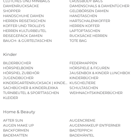
CLUTCHES UND MINIBAGS
CROSSBODY BAGS
DAMENRUCKSÄCKE
DAMENSCHALS & DAMENTÜCHER
SHOPPER
GELDBÖRSEN DAMEN
HANDSCHUHE DAMEN
HANDTASCHEN
HERREN REISETASCHEN
HARTSCHALENKOFFER
KOFFER UND TROLLEYS
HERREN KOFFER
HERREN KULTURBEUTEL
LAPTOPTASCHEN
REISEGEPÄCK DAMEN
RUCKSÄCKE HERREN
BAUCH- & GÜRTELTASCHEN
TOTE BAG
Kinder
BILDERBÜCHER
FEDERMAPPEN
HÖRSPIELBOXEN
HÖRSPIELE & FIGUREN
HÖRSPIEL ZUBEHÖR
JAUSENBOX & KINDER LUNCHBOX
JUGENDBÜCHER
KINDERBÜCHER
KINDERGARTENRUCKSACK | KINDERGARTENBEUTEL
KUSCHELTIERE
SACHBÜCHER & KINDERLEXIKA
SCHULTASCHEN
TURNBEUTEL & SPORTTASCHEN
WEIHNACHTSKINDERBÜCHER
KLEIDER
Home & Beauty
AFTER SUN
AUGENCREME
AUGEN MAKE UP
AUGENMAKEUP ENTFERNER
BACKFORMEN
BADTEPPICH
BADEMATTEN
BADEMÄNTEL