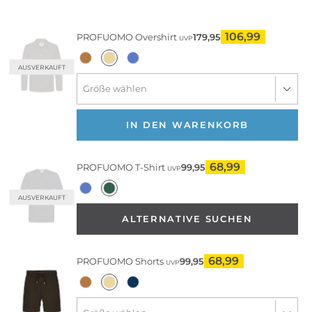
106,99
PROFUOMO
Overshirt
179,95
UVP
AUSVERKAUFT
IN DEN WARENKORB
68,99
PROFUOMO
T-Shirt
99,95
UVP
AUSVERKAUFT
ALTERNATIVE SUCHEN
68,99
PROFUOMO
Shorts
99,95
UVP