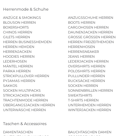
Herrenmode & Schuhe
ANZÜGE & SMOKINGS
ANZUGSSCHUHE HERREN
BLOUSON HERREN
BOOTS HERREN
BOXERSHORTS
CARGOHOSEN HERREN
CHINOS HERREN
DAUNENJACKEN HERREN
GILETS HERREN
GROSSE GRÖSSEN HERREN
HERREN BUSINESSHEMDEN
HERREN FREIZEITHEMDEN
HERREN HEMDEN
HERRENHOSEN
HERRENJACKEN
HERRENSNEAKER
HOODIES HERREN
JEANS HERREN
LEDERHOSEN
LEDERJACKEN HERREN
MÄNTEL HERREN
OVERSHIRTS HERREN
PARKA HERREN
POLOSHIRTS HERREN
STRICKPULLOVER HERREN
PULLUNDER HERREN
PYJAMAS HERREN
RUCKSÄCKE HERREN
SAKKOS
SOCKEN HERREN
SOCKEN MULTIPACKS
SONNENBRILLEN HERREN
STRICKJACKEN HERREN
SWEATSHIRTS
TRACHTENMODE HERREN
T-SHIRTS HERREN
ÜBERGANGSJACKEN HERREN
UNTERHEMDEN HERREN
UNTERWÄSCHE HERREN
WINTERJACKEN HERREN
Taschen & Accessoires
DAMENTASCHEN
BAUCHTASCHEN DAMEN