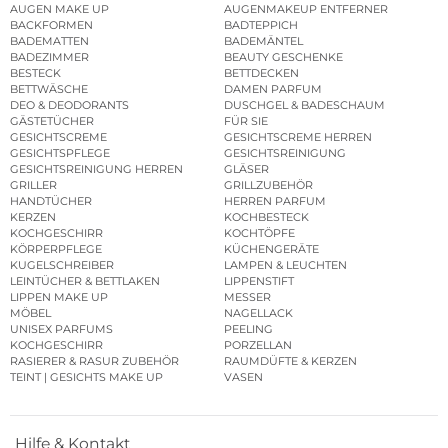
AUGEN MAKE UP
AUGENMAKEUP ENTFERNER
BACKFORMEN
BADTEPPICH
BADEMATTEN
BADEMÄNTEL
BADEZIMMER
BEAUTY GESCHENKE
BESTECK
BETTDECKEN
BETTWÄSCHE
DAMEN PARFUM
DEO & DEODORANTS
DUSCHGEL & BADESCHAUM
GÄSTETÜCHER
FÜR SIE
GESICHTSCREME
GESICHTSCREME HERREN
GESICHTSPFLEGE
GESICHTSREINIGUNG
GESICHTSREINIGUNG HERREN
GLÄSER
GRILLER
GRILLZUBEHÖR
HANDTÜCHER
HERREN PARFUM
KERZEN
KOCHBESTECK
KOCHGESCHIRR
KOCHTÖPFE
KÖRPERPFLEGE
KÜCHENGERÄTE
KUGELSCHREIBER
LAMPEN & LEUCHTEN
LEINTÜCHER & BETTLAKEN
LIPPENSTIFT
LIPPEN MAKE UP
MESSER
MÖBEL
NAGELLACK
UNISEX PARFUMS
PEELING
KOCHGESCHIRR
PORZELLAN
RASIERER & RASUR ZUBEHÖR
RAUMDÜFTE & KERZEN
TEINT | GESICHTS MAKE UP
VASEN
Hilfe & Kontakt