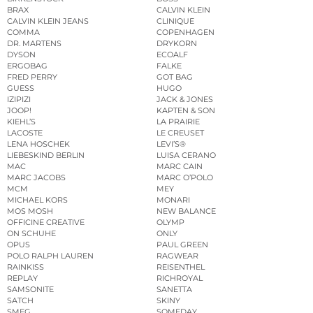
BRAX
CALVIN KLEIN
CALVIN KLEIN JEANS
CLINIQUE
COMMA
COPENHAGEN
DR. MARTENS
DRYKORN
DYSON
ECOALF
ERGOBAG
FALKE
FRED PERRY
GOT BAG
GUESS
HUGO
IZIPIZI
JACK & JONES
JOOP!
KAPTEN & SON
KIEHL’S
LA PRAIRIE
LACOSTE
LE CREUSET
LENA HOSCHEK
LEVI’S®
LIEBESKIND BERLIN
LUISA CERANO
MAC
MARC CAIN
MARC JACOBS
MARC O’POLO
MCM
MEY
MICHAEL KORS
MONARI
MOS MOSH
NEW BALANCE
OFFICINE CREATIVE
OLYMP
ON SCHUHE
ONLY
OPUS
PAUL GREEN
POLO RALPH LAUREN
RAGWEAR
RAINKISS
REISENTHEL
REPLAY
RICHROYAL
SAMSONITE
SANETTA
SATCH
SKINY
SMEG
SOMEDAY