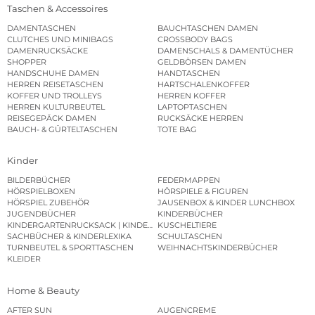
Taschen & Accessoires
DAMENTASCHEN
BAUCHTASCHEN DAMEN
CLUTCHES UND MINIBAGS
CROSSBODY BAGS
DAMENRUCKSÄCKE
DAMENSCHALS & DAMENTÜCHER
SHOPPER
GELDBÖRSEN DAMEN
HANDSCHUHE DAMEN
HANDTASCHEN
HERREN REISETASCHEN
HARTSCHALENKOFFER
KOFFER UND TROLLEYS
HERREN KOFFER
HERREN KULTURBEUTEL
LAPTOPTASCHEN
REISEGEPÄCK DAMEN
RUCKSÄCKE HERREN
BAUCH- & GÜRTELTASCHEN
TOTE BAG
Kinder
BILDERBÜCHER
FEDERMAPPEN
HÖRSPIELBOXEN
HÖRSPIELE & FIGUREN
HÖRSPIEL ZUBEHÖR
JAUSENBOX & KINDER LUNCHBOX
JUGENDBÜCHER
KINDERBÜCHER
KINDERGARTENRUCKSACK | KINDERGARTENBEUTEL
KUSCHELTIERE
SACHBÜCHER & KINDERLEXIKA
SCHULTASCHEN
TURNBEUTEL & SPORTTASCHEN
WEIHNACHTSKINDERBÜCHER
KLEIDER
Home & Beauty
AFTER SUN
AUGENCREME