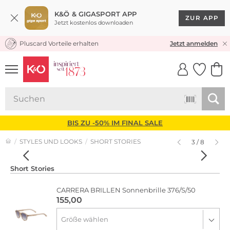
K&Ö & GIGASPORT APP
ZUR APP
Jetzt kostenlos downloaden
Pluscard Vorteile erhalten
KOSTENLOSER VERSAND* & RÜCKVERSAND
Jetzt anmelden
UNSERE APP
CLICK &
CLICK &
COLLECT
RESERVE
BIS ZU -50% IM FINAL SALE
STYLES UND LOOKS
SHORT STORIES
3 / 8
Short Stories
CARRERA BRILLEN
Sonnenbrille 376/S/50
155,00