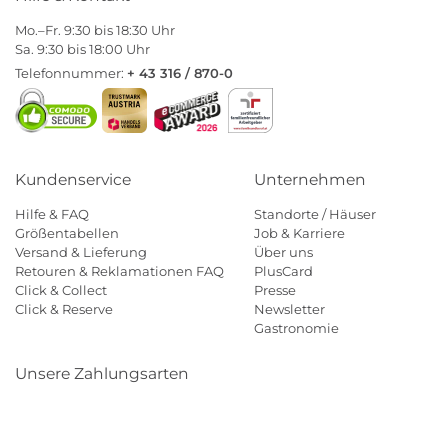
Mo.–Fr. 9:30 bis 18:30 Uhr
Sa. 9:30 bis 18:00 Uhr
Telefonnummer:
+ 43 316 / 870-0
Kundenservice
Unternehmen
Hilfe & FAQ
Standorte / Häuser
Größentabellen
Job & Karriere
Versand & Lieferung
Über uns
Retouren & Reklamationen FAQ
PlusCard
Click & Collect
Presse
Click & Reserve
Newsletter
Gastronomie
Unsere Zahlungsarten
Klarna
Paypal
Mastercard
Visa
Diners
Eps
Shop