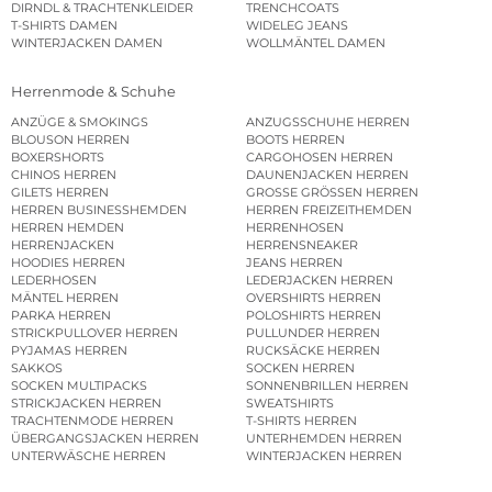
DIRNDL & TRACHTENKLEIDER
TRENCHCOATS
T-SHIRTS DAMEN
WIDELEG JEANS
WINTERJACKEN DAMEN
WOLLMÄNTEL DAMEN
Herrenmode & Schuhe
ANZÜGE & SMOKINGS
ANZUGSSCHUHE HERREN
BLOUSON HERREN
BOOTS HERREN
BOXERSHORTS
CARGOHOSEN HERREN
CHINOS HERREN
DAUNENJACKEN HERREN
GILETS HERREN
GROSSE GRÖSSEN HERREN
HERREN BUSINESSHEMDEN
HERREN FREIZEITHEMDEN
HERREN HEMDEN
HERRENHOSEN
HERRENJACKEN
HERRENSNEAKER
HOODIES HERREN
JEANS HERREN
LEDERHOSEN
LEDERJACKEN HERREN
MÄNTEL HERREN
OVERSHIRTS HERREN
PARKA HERREN
POLOSHIRTS HERREN
STRICKPULLOVER HERREN
PULLUNDER HERREN
PYJAMAS HERREN
RUCKSÄCKE HERREN
SAKKOS
SOCKEN HERREN
SOCKEN MULTIPACKS
SONNENBRILLEN HERREN
STRICKJACKEN HERREN
SWEATSHIRTS
TRACHTENMODE HERREN
T-SHIRTS HERREN
ÜBERGANGSJACKEN HERREN
UNTERHEMDEN HERREN
UNTERWÄSCHE HERREN
WINTERJACKEN HERREN