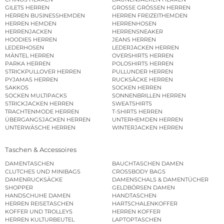
GILETS HERREN
GROSSE GRÖSSEN HERREN
HERREN BUSINESSHEMDEN
HERREN FREIZEITHEMDEN
HERREN HEMDEN
HERRENHOSEN
HERRENJACKEN
HERRENSNEAKER
HOODIES HERREN
JEANS HERREN
LEDERHOSEN
LEDERJACKEN HERREN
MÄNTEL HERREN
OVERSHIRTS HERREN
PARKA HERREN
POLOSHIRTS HERREN
STRICKPULLOVER HERREN
PULLUNDER HERREN
PYJAMAS HERREN
RUCKSÄCKE HERREN
SAKKOS
SOCKEN HERREN
SOCKEN MULTIPACKS
SONNENBRILLEN HERREN
STRICKJACKEN HERREN
SWEATSHIRTS
TRACHTENMODE HERREN
T-SHIRTS HERREN
ÜBERGANGSJACKEN HERREN
UNTERHEMDEN HERREN
UNTERWÄSCHE HERREN
WINTERJACKEN HERREN
Taschen & Accessoires
DAMENTASCHEN
BAUCHTASCHEN DAMEN
CLUTCHES UND MINIBAGS
CROSSBODY BAGS
DAMENRUCKSÄCKE
DAMENSCHALS & DAMENTÜCHER
SHOPPER
GELDBÖRSEN DAMEN
HANDSCHUHE DAMEN
HANDTASCHEN
HERREN REISETASCHEN
HARTSCHALENKOFFER
KOFFER UND TROLLEYS
HERREN KOFFER
HERREN KULTURBEUTEL
LAPTOPTASCHEN