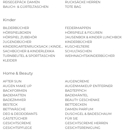
REISEGEPÄCK DAMEN
RUCKSÄCKE HERREN
BAUCH- & GÜRTELTASCHEN
TOTE BAG
Kinder
BILDERBÜCHER
FEDERMAPPEN
HÖRSPIELBOXEN
HÖRSPIELE & FIGUREN
HÖRSPIEL ZUBEHÖR
JAUSENBOX & KINDER LUNCHBOX
JUGENDBÜCHER
KINDERBÜCHER
KINDERGARTENRUCKSACK | KINDERGARTENBEUTEL
KUSCHELTIERE
SACHBÜCHER & KINDERLEXIKA
SCHULTASCHEN
TURNBEUTEL & SPORTTASCHEN
WEIHNACHTSKINDERBÜCHER
KLEIDER
Home & Beauty
AFTER SUN
AUGENCREME
AUGEN MAKE UP
AUGENMAKEUP ENTFERNER
BACKFORMEN
BADTEPPICH
BADEMATTEN
BADEMÄNTEL
BADEZIMMER
BEAUTY GESCHENKE
BESTECK
BETTDECKEN
BETTWÄSCHE
DAMEN PARFUM
DEO & DEODORANTS
DUSCHGEL & BADESCHAUM
GÄSTETÜCHER
FÜR SIE
GESICHTSCREME
GESICHTSCREME HERREN
GESICHTSPFLEGE
GESICHTSREINIGUNG