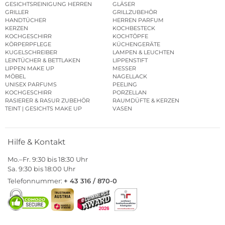
GESICHTSREINIGUNG HERREN
GLÄSER
GRILLER
GRILLZUBEHÖR
HANDTÜCHER
HERREN PARFUM
KERZEN
KOCHBESTECK
KOCHGESCHIRR
KOCHTÖPFE
KÖRPERPFLEGE
KÜCHENGERÄTE
KUGELSCHREIBER
LAMPEN & LEUCHTEN
LEINTÜCHER & BETTLAKEN
LIPPENSTIFT
LIPPEN MAKE UP
MESSER
MÖBEL
NAGELLACK
UNISEX PARFUMS
PEELING
KOCHGESCHIRR
PORZELLAN
RASIERER & RASUR ZUBEHÖR
RAUMDÜFTE & KERZEN
TEINT | GESICHTS MAKE UP
VASEN
Hilfe & Kontakt
Mo.–Fr. 9:30 bis 18:30 Uhr
Sa. 9:30 bis 18:00 Uhr
Telefonnummer:
+ 43 316 / 870-0