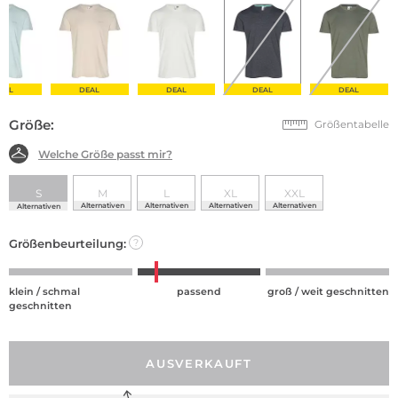
EAL
DEAL
DEAL
DEAL
DEAL
Größe:
Größentabelle
Welche Größe passt mir?
S
M
L
XL
XXL
Alternativen
Alternativen
Alternativen
Alternativen
Alternativen
Größenbeurteilung:
?
klein / schmal
passend
groß / weit geschnitten
geschnitten
AUSVERKAUFT