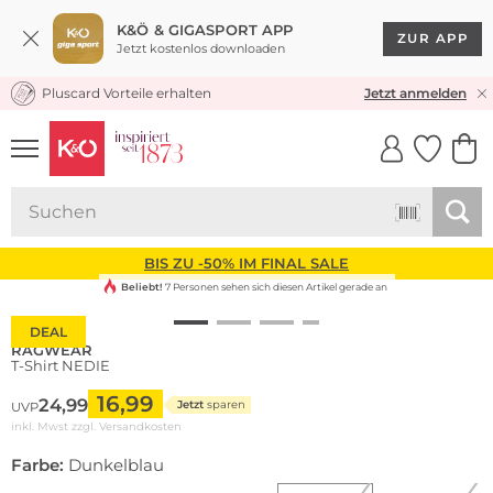
K&Ö & GIGASPORT APP
ZUR APP
Jetzt kostenlos downloaden
Pluscard Vorteile erhalten
KOSTENLOSER VERSAND* & RÜCKVERSAND
Jetzt anmelden
UNSERE APP
CLICK &
CLICK &
COLLECT
RESERVE
BIS ZU -50% IM FINAL SALE
Beliebt!
7 Personen sehen sich diesen Artikel gerade an
DEAL
RAGWEAR
T-Shirt NEDIE
16,99
24,99
Jetzt
sparen
UVP
inkl. Mwst zzgl.
Versandkosten
Farbe:
Dunkelblau