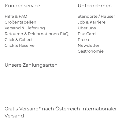
Kundenservice
Unternehmen
Hilfe & FAQ
Standorte / Häuser
Größentabellen
Job & Karriere
Versand & Lieferung
Über uns
Retouren & Reklamationen FAQ
PlusCard
Click & Collect
Presse
Click & Reserve
Newsletter
Gastronomie
Unsere Zahlungsarten
Klarna
Paypal
Mastercard
Visa
Diners
Eps
Shop
Applepay
Amazon
Gratis Versand* nach Österreich Internationaler
Versand