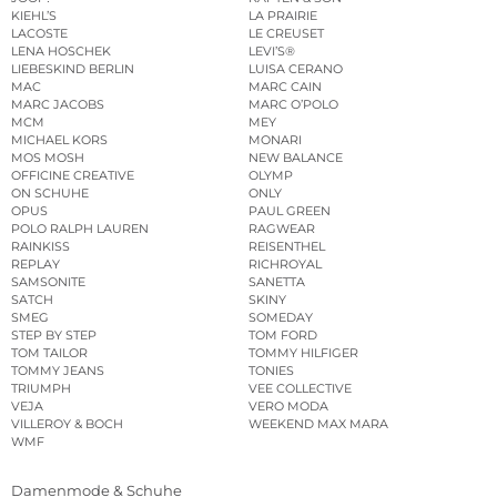
KIEHL’S
LA PRAIRIE
LACOSTE
LE CREUSET
LENA HOSCHEK
LEVI’S®
LIEBESKIND BERLIN
LUISA CERANO
MAC
MARC CAIN
MARC JACOBS
MARC O’POLO
MCM
MEY
MICHAEL KORS
MONARI
MOS MOSH
NEW BALANCE
OFFICINE CREATIVE
OLYMP
ON SCHUHE
ONLY
OPUS
PAUL GREEN
POLO RALPH LAUREN
RAGWEAR
RAINKISS
REISENTHEL
REPLAY
RICHROYAL
SAMSONITE
SANETTA
SATCH
SKINY
SMEG
SOMEDAY
STEP BY STEP
TOM FORD
TOM TAILOR
TOMMY HILFIGER
TOMMY JEANS
TONIES
TRIUMPH
VEE COLLECTIVE
VEJA
VERO MODA
VILLEROY & BOCH
WEEKEND MAX MARA
WMF
Damenmode & Schuhe