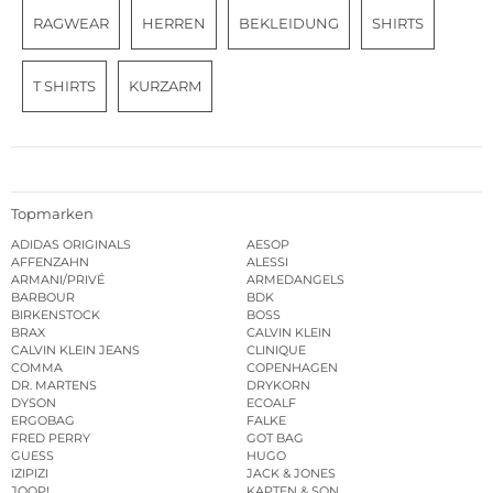
RAGWEAR
HERREN
BEKLEIDUNG
SHIRTS
T SHIRTS
KURZARM
Topmarken
ADIDAS ORIGINALS
AESOP
AFFENZAHN
ALESSI
ARMANI/PRIVÉ
ARMEDANGELS
BARBOUR
BDK
BIRKENSTOCK
BOSS
BRAX
CALVIN KLEIN
CALVIN KLEIN JEANS
CLINIQUE
COMMA
COPENHAGEN
DR. MARTENS
DRYKORN
DYSON
ECOALF
ERGOBAG
FALKE
FRED PERRY
GOT BAG
GUESS
HUGO
IZIPIZI
JACK & JONES
JOOP!
KAPTEN & SON