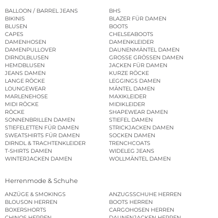
BALLOON / BARREL JEANS
BHS
BIKINIS
BLAZER FÜR DAMEN
BLUSEN
BOOTS
CAPES
CHELSEABOOTS
DAMENHOSEN
DAMENKLEIDER
DAMENPULLOVER
DAUNENMÄNTEL DAMEN
DIRNDLBLUSEN
GROSSE GRÖSSEN DAMEN
HEMDBLUSEN
JACKEN FÜR DAMEN
JEANS DAMEN
KURZE RÖCKE
LANGE RÖCKE
LEGGINGS DAMEN
LOUNGEWEAR
MÄNTEL DAMEN
MARLENEHOSE
MAXIKLEIDER
MIDI RÖCKE
MIDIKLEIDER
RÖCKE
SHAPEWEAR DAMEN
SONNENBRILLEN DAMEN
STIEFEL DAMEN
STIEFELETTEN FÜR DAMEN
STRICKJACKEN DAMEN
SWEATSHIRTS FÜR DAMEN
SOCKEN DAMEN
DIRNDL & TRACHTENKLEIDER
TRENCHCOATS
T-SHIRTS DAMEN
WIDELEG JEANS
WINTERJACKEN DAMEN
WOLLMÄNTEL DAMEN
Herrenmode & Schuhe
ANZÜGE & SMOKINGS
ANZUGSSCHUHE HERREN
BLOUSON HERREN
BOOTS HERREN
BOXERSHORTS
CARGOHOSEN HERREN
CHINOS HERREN
DAUNENJACKEN HERREN