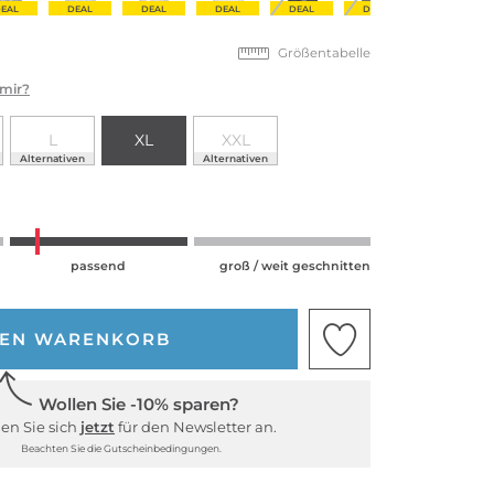
EAL
DEAL
DEAL
DEAL
DEAL
DEAL
Größentabelle
 mir?
L
XL
XXL
Alternativen
Alternativen
passend
groß / weit geschnitten
DEN WARENKORB
Wollen Sie -10% sparen?
en Sie sich
jetzt
für den Newsletter an.
Beachten Sie die Gutscheinbedingungen.