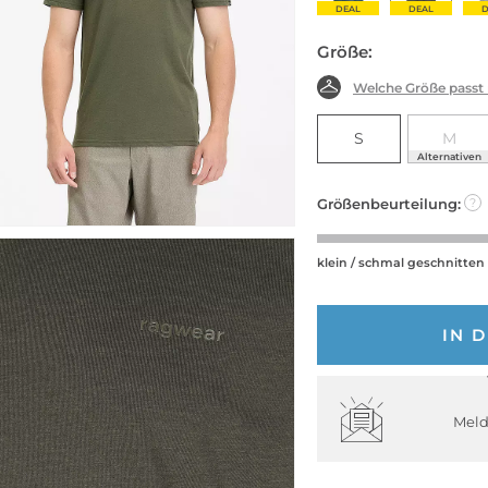
DEAL
DEAL
D
Größe:
Welche Größe passt
S
M
Alternativen
Größenbeurteilung:
?
klein / schmal geschnitten
IN 
Meld