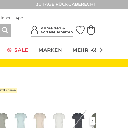
30 TAGE RÜCKGABERECHT
tionen
App
Anmelden &
Vorteile erhalten
SALE
MARKEN
MEHR K&Ö
NACH
etzt
sparen