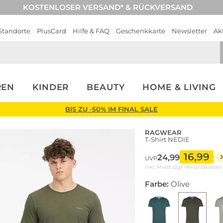
KOSTENLOSER VERSAND* & RÜCKVERSAND
Standorte
PlusCard
Hilfe & FAQ
Geschenkkarte
Newsletter
Ak
REN
KINDER
BEAUTY
HOME & LIVING
BIS ZU -50% IM FINAL SALE
RAGWEAR
T-Shirt NEDIE
16,99
24,99
J
UVP
inkl. Mwst zzgl.
Versandkosten
Farbe:
Olive