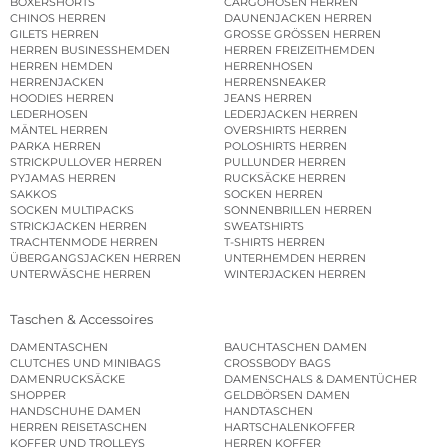
BOXERSHORTS
CARGOHOSEN HERREN
CHINOS HERREN
DAUNENJACKEN HERREN
GILETS HERREN
GROSSE GRÖSSEN HERREN
HERREN BUSINESSHEMDEN
HERREN FREIZEITHEMDEN
HERREN HEMDEN
HERRENHOSEN
HERRENJACKEN
HERRENSNEAKER
HOODIES HERREN
JEANS HERREN
LEDERHOSEN
LEDERJACKEN HERREN
MÄNTEL HERREN
OVERSHIRTS HERREN
PARKA HERREN
POLOSHIRTS HERREN
STRICKPULLOVER HERREN
PULLUNDER HERREN
PYJAMAS HERREN
RUCKSÄCKE HERREN
SAKKOS
SOCKEN HERREN
SOCKEN MULTIPACKS
SONNENBRILLEN HERREN
STRICKJACKEN HERREN
SWEATSHIRTS
TRACHTENMODE HERREN
T-SHIRTS HERREN
ÜBERGANGSJACKEN HERREN
UNTERHEMDEN HERREN
UNTERWÄSCHE HERREN
WINTERJACKEN HERREN
Taschen & Accessoires
DAMENTASCHEN
BAUCHTASCHEN DAMEN
CLUTCHES UND MINIBAGS
CROSSBODY BAGS
DAMENRUCKSÄCKE
DAMENSCHALS & DAMENTÜCHER
SHOPPER
GELDBÖRSEN DAMEN
HANDSCHUHE DAMEN
HANDTASCHEN
HERREN REISETASCHEN
HARTSCHALENKOFFER
KOFFER UND TROLLEYS
HERREN KOFFER