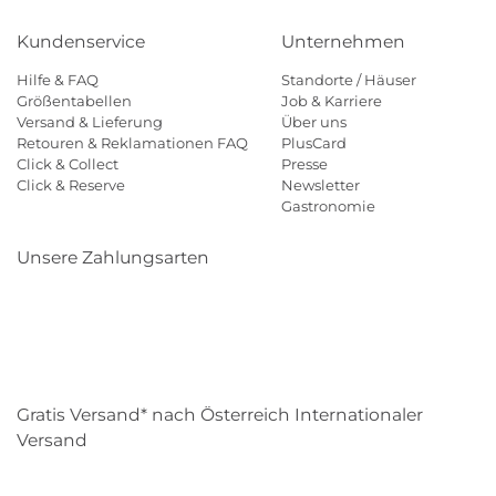
Kundenservice
Unternehmen
Hilfe & FAQ
Standorte / Häuser
Größentabellen
Job & Karriere
Versand & Lieferung
Über uns
Retouren & Reklamationen FAQ
PlusCard
Click & Collect
Presse
Click & Reserve
Newsletter
Gastronomie
Unsere Zahlungsarten
Klarna
Paypal
Mastercard
Visa
Diners
Eps
Shop
Applepay
Amazon
Gratis Versand* nach Österreich Internationaler
Versand