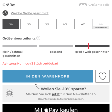
Größe:
Größentabelle
Welche Größe passt mir?
34
36
38
40
42
44
Alternativen
Größenbeurteilung:
?
klein / schmal
passend
groß / weit geschnitten
geschnitten
Achtung:
Nur noch 3 Stück verfügbar!
IN DEN WARENKORB
Wollen Sie -10% sparen?
Melden Sie sich
jetzt
für den Newsletter an.
Beachten Sie die Gutscheinbedingungen.