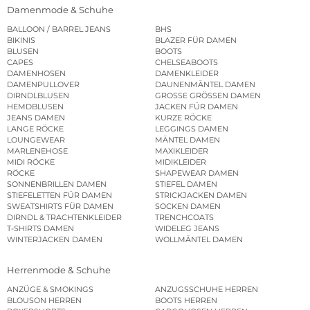
Damenmode & Schuhe
BALLOON / BARREL JEANS
BHS
BIKINIS
BLAZER FÜR DAMEN
BLUSEN
BOOTS
CAPES
CHELSEABOOTS
DAMENHOSEN
DAMENKLEIDER
DAMENPULLOVER
DAUNENMÄNTEL DAMEN
DIRNDLBLUSEN
GROSSE GRÖSSEN DAMEN
HEMDBLUSEN
JACKEN FÜR DAMEN
JEANS DAMEN
KURZE RÖCKE
LANGE RÖCKE
LEGGINGS DAMEN
LOUNGEWEAR
MÄNTEL DAMEN
MARLENEHOSE
MAXIKLEIDER
MIDI RÖCKE
MIDIKLEIDER
RÖCKE
SHAPEWEAR DAMEN
SONNENBRILLEN DAMEN
STIEFEL DAMEN
STIEFELETTEN FÜR DAMEN
STRICKJACKEN DAMEN
SWEATSHIRTS FÜR DAMEN
SOCKEN DAMEN
DIRNDL & TRACHTENKLEIDER
TRENCHCOATS
T-SHIRTS DAMEN
WIDELEG JEANS
WINTERJACKEN DAMEN
WOLLMÄNTEL DAMEN
Herrenmode & Schuhe
ANZÜGE & SMOKINGS
ANZUGSSCHUHE HERREN
BLOUSON HERREN
BOOTS HERREN