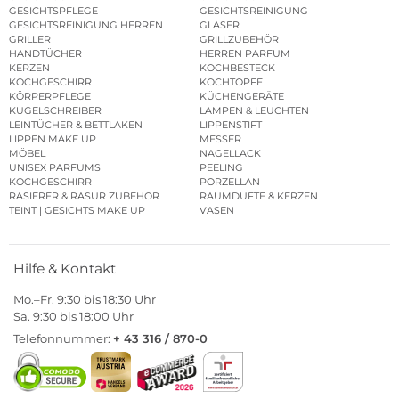
GESICHTSPFLEGE
GESICHTSREINIGUNG
GESICHTSREINIGUNG HERREN
GLÄSER
GRILLER
GRILLZUBEHÖR
HANDTÜCHER
HERREN PARFUM
KERZEN
KOCHBESTECK
KOCHGESCHIRR
KOCHTÖPFE
KÖRPERPFLEGE
KÜCHENGERÄTE
KUGELSCHREIBER
LAMPEN & LEUCHTEN
LEINTÜCHER & BETTLAKEN
LIPPENSTIFT
LIPPEN MAKE UP
MESSER
MÖBEL
NAGELLACK
UNISEX PARFUMS
PEELING
KOCHGESCHIRR
PORZELLAN
RASIERER & RASUR ZUBEHÖR
RAUMDÜFTE & KERZEN
TEINT | GESICHTS MAKE UP
VASEN
Hilfe & Kontakt
Mo.–Fr. 9:30 bis 18:30 Uhr
Sa. 9:30 bis 18:00 Uhr
Telefonnummer:
+ 43 316 / 870-0