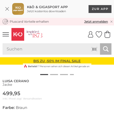
K&Ö & GIGASPORT APP
ZUR APP
Jetzt kostenlos downloaden
Pluscard Vorteile erhalten
KOSTENLOSER VERSAND* & RÜCKVERSAND
Jetzt anmelden
UNSERE APP
CLICK &
CLICK &
COLLECT
RESERVE
BIS ZU -50% IM FINAL SALE
Beliebt!
7 Personen sehen sich diesen Artikel gerade an
LUISA CERANO
Jacke
499,95
inkl. Mwst zzgl.
Versandkosten
Farbe:
Braun