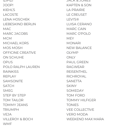
IZIPIZI
JACK & JONES
JOOP!
KAPTEN & SON
KIEHL’S
LA PRAIRIE
LACOSTE
LE CREUSET
LENA HOSCHEK
LEVI’S®
LIEBESKIND BERLIN
LUISA CERANO
MAC
MARC CAIN
MARC JACOBS
MARC O’POLO
MCM
MEY
MICHAEL KORS
MONARI
MOS MOSH
NEW BALANCE
OFFICINE CREATIVE
OLYMP
ON SCHUHE
ONLY
OPUS
PAUL GREEN
POLO RALPH LAUREN
RAGWEAR
RAINKISS
REISENTHEL
REPLAY
RICHROYAL
SAMSONITE
SANETTA
SATCH
SKINY
SMEG
SOMEDAY
STEP BY STEP
TOM FORD
TOM TAILOR
TOMMY HILFIGER
TOMMY JEANS
TONIES
TRIUMPH
VEE COLLECTIVE
VEJA
VERO MODA
VILLEROY & BOCH
WEEKEND MAX MARA
WMF