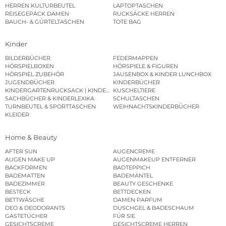
HERREN KULTURBEUTEL
LAPTOPTASCHEN
REISEGEPÄCK DAMEN
RUCKSÄCKE HERREN
BAUCH- & GÜRTELTASCHEN
TOTE BAG
Kinder
BILDERBÜCHER
FEDERMAPPEN
HÖRSPIELBOXEN
HÖRSPIELE & FIGUREN
HÖRSPIEL ZUBEHÖR
JAUSENBOX & KINDER LUNCHBOX
JUGENDBÜCHER
KINDERBÜCHER
KINDERGARTENRUCKSACK | KINDERGARTENBEUTEL
KUSCHELTIERE
SACHBÜCHER & KINDERLEXIKA
SCHULTASCHEN
TURNBEUTEL & SPORTTASCHEN
WEIHNACHTSKINDERBÜCHER
KLEIDER
Home & Beauty
AFTER SUN
AUGENCREME
AUGEN MAKE UP
AUGENMAKEUP ENTFERNER
BACKFORMEN
BADTEPPICH
BADEMATTEN
BADEMÄNTEL
BADEZIMMER
BEAUTY GESCHENKE
BESTECK
BETTDECKEN
BETTWÄSCHE
DAMEN PARFUM
DEO & DEODORANTS
DUSCHGEL & BADESCHAUM
GÄSTETÜCHER
FÜR SIE
GESICHTSCREME
GESICHTSCREME HERREN