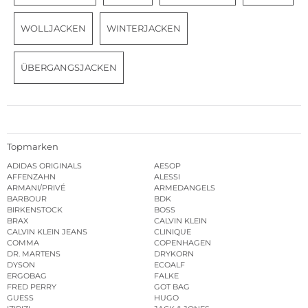
WOLLJACKEN
WINTERJACKEN
ÜBERGANGSJACKEN
Topmarken
ADIDAS ORIGINALS
AESOP
AFFENZAHN
ALESSI
ARMANI/PRIVÉ
ARMEDANGELS
BARBOUR
BDK
BIRKENSTOCK
BOSS
BRAX
CALVIN KLEIN
CALVIN KLEIN JEANS
CLINIQUE
COMMA
COPENHAGEN
DR. MARTENS
DRYKORN
DYSON
ECOALF
ERGOBAG
FALKE
FRED PERRY
GOT BAG
GUESS
HUGO