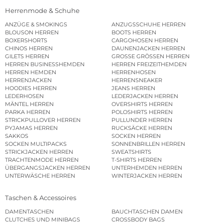
Herrenmode & Schuhe
ANZÜGE & SMOKINGS
ANZUGSSCHUHE HERREN
BLOUSON HERREN
BOOTS HERREN
BOXERSHORTS
CARGOHOSEN HERREN
CHINOS HERREN
DAUNENJACKEN HERREN
GILETS HERREN
GROSSE GRÖSSEN HERREN
HERREN BUSINESSHEMDEN
HERREN FREIZEITHEMDEN
HERREN HEMDEN
HERRENHOSEN
HERRENJACKEN
HERRENSNEAKER
HOODIES HERREN
JEANS HERREN
LEDERHOSEN
LEDERJACKEN HERREN
MÄNTEL HERREN
OVERSHIRTS HERREN
PARKA HERREN
POLOSHIRTS HERREN
STRICKPULLOVER HERREN
PULLUNDER HERREN
PYJAMAS HERREN
RUCKSÄCKE HERREN
SAKKOS
SOCKEN HERREN
SOCKEN MULTIPACKS
SONNENBRILLEN HERREN
STRICKJACKEN HERREN
SWEATSHIRTS
TRACHTENMODE HERREN
T-SHIRTS HERREN
ÜBERGANGSJACKEN HERREN
UNTERHEMDEN HERREN
UNTERWÄSCHE HERREN
WINTERJACKEN HERREN
Taschen & Accessoires
DAMENTASCHEN
BAUCHTASCHEN DAMEN
CLUTCHES UND MINIBAGS
CROSSBODY BAGS