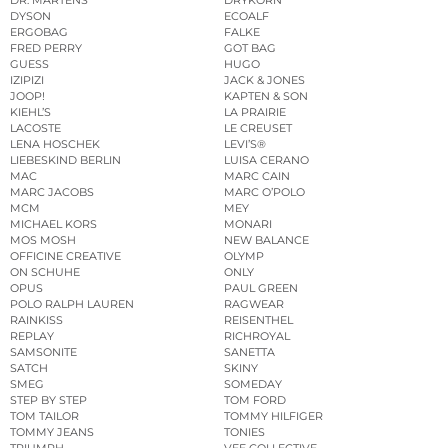
DYSON
ECOALF
ERGOBAG
FALKE
FRED PERRY
GOT BAG
GUESS
HUGO
IZIPIZI
JACK & JONES
JOOP!
KAPTEN & SON
KIEHL’S
LA PRAIRIE
LACOSTE
LE CREUSET
LENA HOSCHEK
LEVI’S®
LIEBESKIND BERLIN
LUISA CERANO
MAC
MARC CAIN
MARC JACOBS
MARC O’POLO
MCM
MEY
MICHAEL KORS
MONARI
MOS MOSH
NEW BALANCE
OFFICINE CREATIVE
OLYMP
ON SCHUHE
ONLY
OPUS
PAUL GREEN
POLO RALPH LAUREN
RAGWEAR
RAINKISS
REISENTHEL
REPLAY
RICHROYAL
SAMSONITE
SANETTA
SATCH
SKINY
SMEG
SOMEDAY
STEP BY STEP
TOM FORD
TOM TAILOR
TOMMY HILFIGER
TOMMY JEANS
TONIES
TRIUMPH
VEE COLLECTIVE