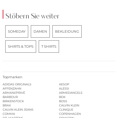
Stöbern Sie weiter
SOMEDAY
DAMEN
BEKLEIDUNG
SHIRTS & TOPS
T SHIRTS
Topmarken
ADIDAS ORIGINALS
AESOP
AFFENZAHN
ALESSI
ARMANI/PRIVÉ
ARMEDANGELS
BARBOUR
BDK
BIRKENSTOCK
BOSS
BRAX
CALVIN KLEIN
CALVIN KLEIN JEANS
CLINIQUE
COMMA
COPENHAGEN
DR. MARTENS
DRYKORN