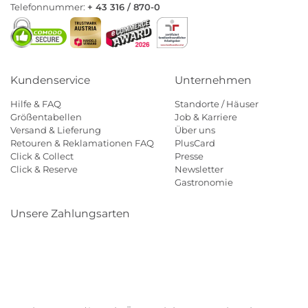
Telefonnummer:
+ 43 316 / 870-0
Kundenservice
Unternehmen
Hilfe & FAQ
Standorte / Häuser
Größentabellen
Job & Karriere
Versand & Lieferung
Über uns
Retouren & Reklamationen FAQ
PlusCard
Click & Collect
Presse
Click & Reserve
Newsletter
Gastronomie
Unsere Zahlungsarten
Klarna
Paypal
Mastercard
Visa
Diners
Eps
Shop
Applepay
Amazon