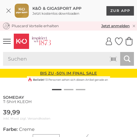
K&Ö & GIGASPORT APP
ZUR APP
Jetzt kostenlos downloaden
Pluscard Vorteile erhalten
KOSTENLOSER VERSAND* & RÜCKVERSAND
Jetzt anmelden
UNSERE APP
CLICK &
CLICK &
COLLECT
RESERVE
BIS ZU -50% IM FINAL SALE
Beliebt!
13 Personen sehen sich diesen Artikel gerade an
SOMEDAY
T-Shirt KLEOH
39,99
inkl. Mwst zzgl.
Versandkosten
Farbe:
Creme