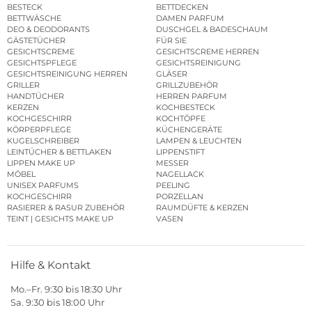
BESTECK
BETTDECKEN
BETTWÄSCHE
DAMEN PARFUM
DEO & DEODORANTS
DUSCHGEL & BADESCHAUM
GÄSTETÜCHER
FÜR SIE
GESICHTSCREME
GESICHTSCREME HERREN
GESICHTSPFLEGE
GESICHTSREINIGUNG
GESICHTSREINIGUNG HERREN
GLÄSER
GRILLER
GRILLZUBEHÖR
HANDTÜCHER
HERREN PARFUM
KERZEN
KOCHBESTECK
KOCHGESCHIRR
KOCHTÖPFE
KÖRPERPFLEGE
KÜCHENGERÄTE
KUGELSCHREIBER
LAMPEN & LEUCHTEN
LEINTÜCHER & BETTLAKEN
LIPPENSTIFT
LIPPEN MAKE UP
MESSER
MÖBEL
NAGELLACK
UNISEX PARFUMS
PEELING
KOCHGESCHIRR
PORZELLAN
RASIERER & RASUR ZUBEHÖR
RAUMDÜFTE & KERZEN
TEINT | GESICHTS MAKE UP
VASEN
Hilfe & Kontakt
Mo.–Fr. 9:30 bis 18:30 Uhr
Sa. 9:30 bis 18:00 Uhr