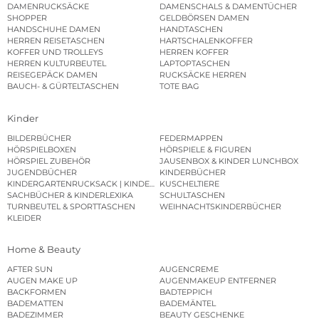
DAMENRUCKSÄCKE
DAMENSCHALS & DAMENTÜCHER
SHOPPER
GELDBÖRSEN DAMEN
HANDSCHUHE DAMEN
HANDTASCHEN
HERREN REISETASCHEN
HARTSCHALENKOFFER
KOFFER UND TROLLEYS
HERREN KOFFER
HERREN KULTURBEUTEL
LAPTOPTASCHEN
REISEGEPÄCK DAMEN
RUCKSÄCKE HERREN
BAUCH- & GÜRTELTASCHEN
TOTE BAG
Kinder
BILDERBÜCHER
FEDERMAPPEN
HÖRSPIELBOXEN
HÖRSPIELE & FIGUREN
HÖRSPIEL ZUBEHÖR
JAUSENBOX & KINDER LUNCHBOX
JUGENDBÜCHER
KINDERBÜCHER
KINDERGARTENRUCKSACK | KINDERGARTENBEUTEL
KUSCHELTIERE
SACHBÜCHER & KINDERLEXIKA
SCHULTASCHEN
TURNBEUTEL & SPORTTASCHEN
WEIHNACHTSKINDERBÜCHER
KLEIDER
Home & Beauty
AFTER SUN
AUGENCREME
AUGEN MAKE UP
AUGENMAKEUP ENTFERNER
BACKFORMEN
BADTEPPICH
BADEMATTEN
BADEMÄNTEL
BADEZIMMER
BEAUTY GESCHENKE