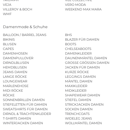
VEJA
VERO MODA
VILLEROY & BOCH
WEEKEND MAX MARA
WMF
Damenmode & Schuhe
BALLOON / BARREL JEANS
BHS
BIKINIS
BLAZER FÜR DAMEN
BLUSEN
BOOTS
CAPES
CHELSEABOOTS
DAMENHOSEN
DAMENKLEIDER
DAMENPULLOVER
DAUNENMÄNTEL DAMEN
DIRNDLBLUSEN
GROSSE GRÖSSEN DAMEN
HEMDBLUSEN
JACKEN FÜR DAMEN
JEANS DAMEN
KURZE RÖCKE
LANGE RÖCKE
LEGGINGS DAMEN
LOUNGEWEAR
MÄNTEL DAMEN
MARLENEHOSE
MAXIKLEIDER
MIDI RÖCKE
MIDIKLEIDER
RÖCKE
SHAPEWEAR DAMEN
SONNENBRILLEN DAMEN
STIEFEL DAMEN
STIEFELETTEN FÜR DAMEN
STRICKJACKEN DAMEN
SWEATSHIRTS FÜR DAMEN
SOCKEN DAMEN
DIRNDL & TRACHTENKLEIDER
TRENCHCOATS
T-SHIRTS DAMEN
WIDELEG JEANS
WINTERJACKEN DAMEN
WOLLMÄNTEL DAMEN