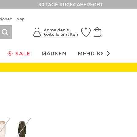
30 TAGE RÜCKGABERECHT
tionen
App
Anmelden &
Vorteile erhalten
SALE
MARKEN
MEHR K&Ö
NACH