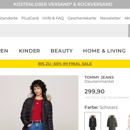
KOSTENLOSER VERSAND* & RÜCKVERSAND
Standorte
PlusCard
Hilfe & FAQ
Geschenkkarte
Newsletter
Ak
REN
KINDER
BEAUTY
HOME & LIVING
BIS ZU -50% IM FINAL SALE
TOMMY JEANS
Daunenmantel
299,90
inkl. Mwst zzgl.
Versandkosten
Farbe:
Schwarz