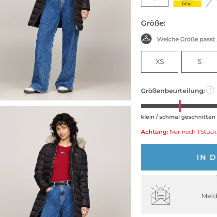
DEAL
Größe:
Welche Größe passt
XS
S
Größenbeurteilung:
?
klein / schmal geschnitten
Achtung:
Nur noch 1 Stück
IN 
Meld