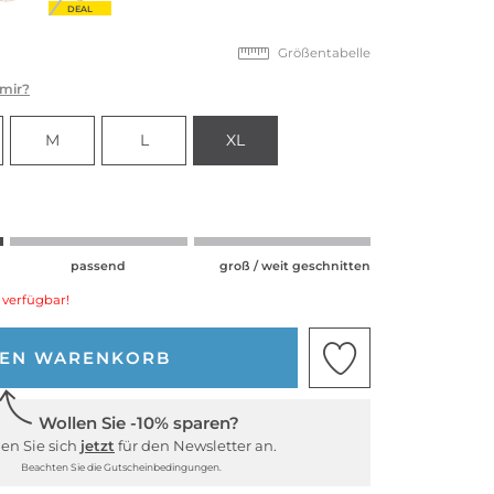
DEAL
Größentabelle
 mir?
M
L
XL
passend
groß / weit geschnitten
 verfügbar!
DEN WARENKORB
Wollen Sie -10% sparen?
en Sie sich
jetzt
für den Newsletter an.
Beachten Sie die Gutscheinbedingungen.