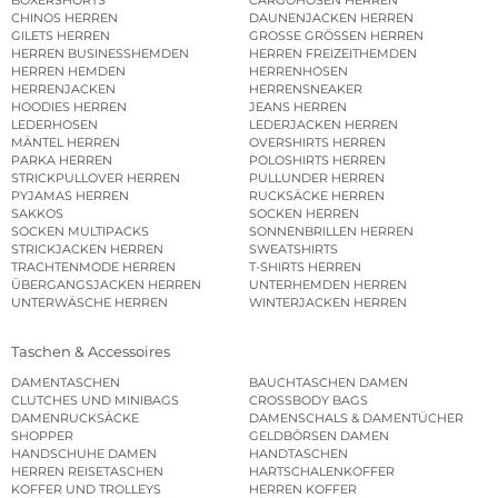
CHINOS HERREN
DAUNENJACKEN HERREN
GILETS HERREN
GROSSE GRÖSSEN HERREN
HERREN BUSINESSHEMDEN
HERREN FREIZEITHEMDEN
HERREN HEMDEN
HERRENHOSEN
HERRENJACKEN
HERRENSNEAKER
HOODIES HERREN
JEANS HERREN
LEDERHOSEN
LEDERJACKEN HERREN
MÄNTEL HERREN
OVERSHIRTS HERREN
PARKA HERREN
POLOSHIRTS HERREN
STRICKPULLOVER HERREN
PULLUNDER HERREN
PYJAMAS HERREN
RUCKSÄCKE HERREN
SAKKOS
SOCKEN HERREN
SOCKEN MULTIPACKS
SONNENBRILLEN HERREN
STRICKJACKEN HERREN
SWEATSHIRTS
TRACHTENMODE HERREN
T-SHIRTS HERREN
ÜBERGANGSJACKEN HERREN
UNTERHEMDEN HERREN
UNTERWÄSCHE HERREN
WINTERJACKEN HERREN
Taschen & Accessoires
DAMENTASCHEN
BAUCHTASCHEN DAMEN
CLUTCHES UND MINIBAGS
CROSSBODY BAGS
DAMENRUCKSÄCKE
DAMENSCHALS & DAMENTÜCHER
SHOPPER
GELDBÖRSEN DAMEN
HANDSCHUHE DAMEN
HANDTASCHEN
HERREN REISETASCHEN
HARTSCHALENKOFFER
KOFFER UND TROLLEYS
HERREN KOFFER