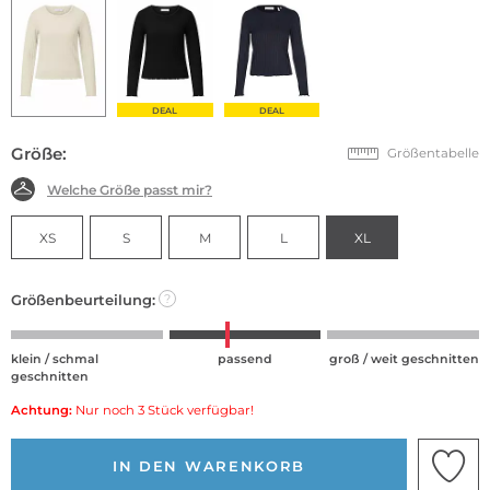
DEAL
DEAL
Größe:
Größentabelle
Welche Größe passt mir?
XS
S
M
L
XL
Größenbeurteilung:
?
klein / schmal
passend
groß / weit geschnitten
geschnitten
Achtung:
Nur noch 3 Stück verfügbar!
IN DEN WARENKORB