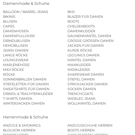
Damenmode & Schuhe
BALLOON / BARREL JEANS
BHS
BIKINIS
BLAZER FÜR DAMEN
BLUSEN
BOOTS
CAPES
CHELSEABOOTS
DAMENHOSEN
DAMENKLEIDER
DAMENPULLOVER
DAUNENMÄNTEL DAMEN
DIRNDLBLUSEN
GROSSE GRÖSSEN DAMEN
HEMDBLUSEN
JACKEN FÜR DAMEN
JEANS DAMEN
KURZE RÖCKE
LANGE RÖCKE
LEGGINGS DAMEN
LOUNGEWEAR
MÄNTEL DAMEN
MARLENEHOSE
MAXIKLEIDER
MIDI RÖCKE
MIDIKLEIDER
RÖCKE
SHAPEWEAR DAMEN
SONNENBRILLEN DAMEN
STIEFEL DAMEN
STIEFELETTEN FÜR DAMEN
STRICKJACKEN DAMEN
SWEATSHIRTS FÜR DAMEN
SOCKEN DAMEN
DIRNDL & TRACHTENKLEIDER
TRENCHCOATS
T-SHIRTS DAMEN
WIDELEG JEANS
WINTERJACKEN DAMEN
WOLLMÄNTEL DAMEN
Herrenmode & Schuhe
ANZÜGE & SMOKINGS
ANZUGSSCHUHE HERREN
BLOUSON HERREN
BOOTS HERREN
BOXERSHORTS
CARGOHOSEN HERREN