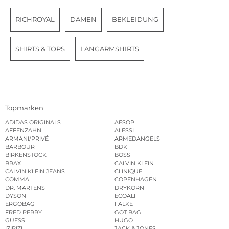
RICHROYAL
DAMEN
BEKLEIDUNG
SHIRTS & TOPS
LANGARMSHIRTS
Topmarken
ADIDAS ORIGINALS
AESOP
AFFENZAHN
ALESSI
ARMANI/PRIVÉ
ARMEDANGELS
BARBOUR
BDK
BIRKENSTOCK
BOSS
BRAX
CALVIN KLEIN
CALVIN KLEIN JEANS
CLINIQUE
COMMA
COPENHAGEN
DR. MARTENS
DRYKORN
DYSON
ECOALF
ERGOBAG
FALKE
FRED PERRY
GOT BAG
GUESS
HUGO
IZIPIZI
JACK & JONES