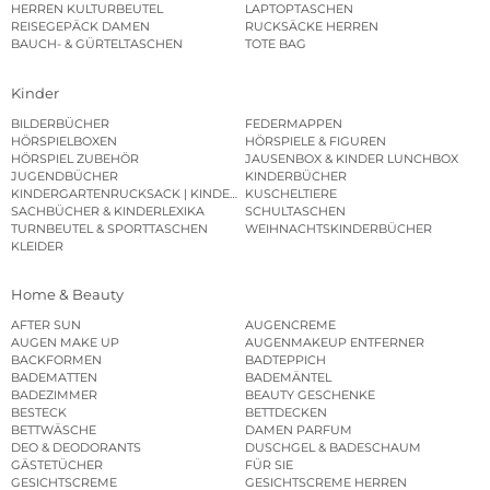
HERREN KULTURBEUTEL
LAPTOPTASCHEN
REISEGEPÄCK DAMEN
RUCKSÄCKE HERREN
BAUCH- & GÜRTELTASCHEN
TOTE BAG
Kinder
BILDERBÜCHER
FEDERMAPPEN
HÖRSPIELBOXEN
HÖRSPIELE & FIGUREN
HÖRSPIEL ZUBEHÖR
JAUSENBOX & KINDER LUNCHBOX
JUGENDBÜCHER
KINDERBÜCHER
KINDERGARTENRUCKSACK | KINDERGARTENBEUTEL
KUSCHELTIERE
SACHBÜCHER & KINDERLEXIKA
SCHULTASCHEN
TURNBEUTEL & SPORTTASCHEN
WEIHNACHTSKINDERBÜCHER
KLEIDER
Home & Beauty
AFTER SUN
AUGENCREME
AUGEN MAKE UP
AUGENMAKEUP ENTFERNER
BACKFORMEN
BADTEPPICH
BADEMATTEN
BADEMÄNTEL
BADEZIMMER
BEAUTY GESCHENKE
BESTECK
BETTDECKEN
BETTWÄSCHE
DAMEN PARFUM
DEO & DEODORANTS
DUSCHGEL & BADESCHAUM
GÄSTETÜCHER
FÜR SIE
GESICHTSCREME
GESICHTSCREME HERREN