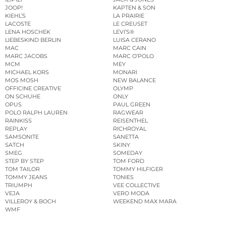
JOOP!
KAPTEN & SON
KIEHL’S
LA PRAIRIE
LACOSTE
LE CREUSET
LENA HOSCHEK
LEVI’S®
LIEBESKIND BERLIN
LUISA CERANO
MAC
MARC CAIN
MARC JACOBS
MARC O’POLO
MCM
MEY
MICHAEL KORS
MONARI
MOS MOSH
NEW BALANCE
OFFICINE CREATIVE
OLYMP
ON SCHUHE
ONLY
OPUS
PAUL GREEN
POLO RALPH LAUREN
RAGWEAR
RAINKISS
REISENTHEL
REPLAY
RICHROYAL
SAMSONITE
SANETTA
SATCH
SKINY
SMEG
SOMEDAY
STEP BY STEP
TOM FORD
TOM TAILOR
TOMMY HILFIGER
TOMMY JEANS
TONIES
TRIUMPH
VEE COLLECTIVE
VEJA
VERO MODA
VILLEROY & BOCH
WEEKEND MAX MARA
WMF