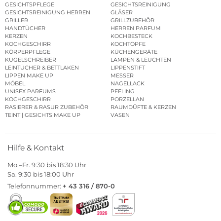
GESICHTSPFLEGE
GESICHTSREINIGUNG
GESICHTSREINIGUNG HERREN
GLÄSER
GRILLER
GRILLZUBEHÖR
HANDTÜCHER
HERREN PARFUM
KERZEN
KOCHBESTECK
KOCHGESCHIRR
KOCHTÖPFE
KÖRPERPFLEGE
KÜCHENGERÄTE
KUGELSCHREIBER
LAMPEN & LEUCHTEN
LEINTÜCHER & BETTLAKEN
LIPPENSTIFT
LIPPEN MAKE UP
MESSER
MÖBEL
NAGELLACK
UNISEX PARFUMS
PEELING
KOCHGESCHIRR
PORZELLAN
RASIERER & RASUR ZUBEHÖR
RAUMDÜFTE & KERZEN
TEINT | GESICHTS MAKE UP
VASEN
Hilfe & Kontakt
Mo.–Fr. 9:30 bis 18:30 Uhr
Sa. 9:30 bis 18:00 Uhr
Telefonnummer:
+ 43 316 / 870-0