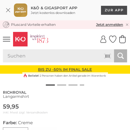
K&Ö & GIGASPORT APP
ZUR APP
Jetzt kostenlos downloaden
Pluscard Vorteile erhalten
KOSTENLOSER VERSAND* & RÜCKVERSAND
Jetzt anmelden
UNSERE APP
CLICK &
CLICK &
COLLECT
RESERVE
BIS ZU -50% IM FINAL SALE
Beliebt!
2 Personen haben den Artikel gerade im Warenkorb
RICHROYAL
Langarmshirt
59,95
inkl. Mwst zzgl.
Versandkosten
Farbe:
Creme