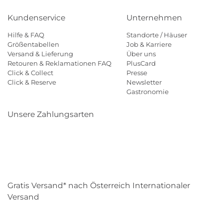
Kundenservice
Unternehmen
Hilfe & FAQ
Standorte / Häuser
Größentabellen
Job & Karriere
Versand & Lieferung
Über uns
Retouren & Reklamationen FAQ
PlusCard
Click & Collect
Presse
Click & Reserve
Newsletter
Gastronomie
Unsere Zahlungsarten
Klarna
Paypal
Mastercard
Visa
Diners
Eps
Shop
Applepay
Amazon
Gratis Versand* nach Österreich Internationaler
Versand