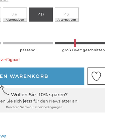
38
40
42
Alternativen
Alternativen
passend
groß / weit geschnitten
 verfügbar!
DEN WARENKORB
Wollen Sie -10% sparen?
en Sie sich
jetzt
für den Newsletter an.
Beachten Sie die Gutscheinbedingungen.
rve