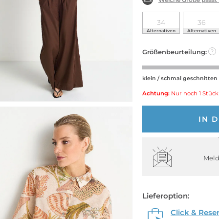
34
36
Alternativen
Alternativen
Größenbeurteilung:
?
klein / schmal geschnitten
Achtung:
Nur noch 1 Stück
IN 
Meld
Lieferoption:
Click & Rese