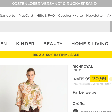
KOSTENLOSER VERSAND* & RÜCKVERSAND
Standorte
PlusCard
Hilfe & FAQ
Geschenkkarte
Newsletter
Ak
REN
KINDER
BEAUTY
HOME & LIVING
BIS ZU -50% IM FINAL SALE
RICHROYAL
Bluse
70,99
119,95
UVP
inkl. Mwst zzgl.
Versandkosten
Farbe:
Beige
Größe:
Welche Größe passt