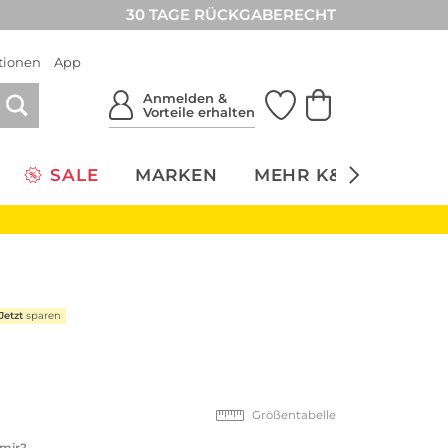
30 TAGE RÜCKGABERECHT
tionen
App
Anmelden &
Vorteile erhalten
SALE
MARKEN
MEHR K&Ö
NACH
Jetzt
sparen
Größentabelle
 mir?