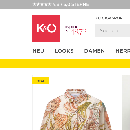
★★★★★ 4,8 / 5,0 STERNE
ZU GIGASPORT
FASHION-
UNSERE APP
CLICK &
CLICK &
TRENDS
COLLECT
RESERVE
NEU
LOOKS
DAMEN
HER
DEAL