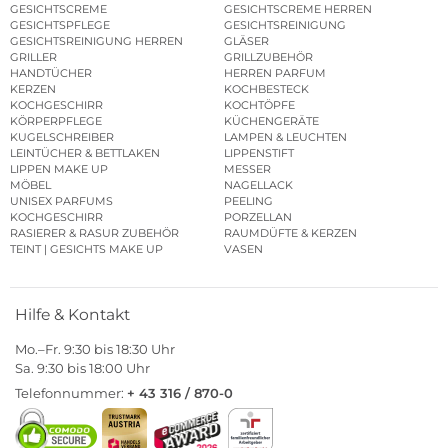
GÄSTETÜCHER
FÜR SIE
GESICHTSCREME
GESICHTSCREME HERREN
GESICHTSPFLEGE
GESICHTSREINIGUNG
GESICHTSREINIGUNG HERREN
GLÄSER
GRILLER
GRILLZUBEHÖR
HANDTÜCHER
HERREN PARFUM
KERZEN
KOCHBESTECK
KOCHGESCHIRR
KOCHTÖPFE
KÖRPERPFLEGE
KÜCHENGERÄTE
KUGELSCHREIBER
LAMPEN & LEUCHTEN
LEINTÜCHER & BETTLAKEN
LIPPENSTIFT
LIPPEN MAKE UP
MESSER
MÖBEL
NAGELLACK
UNISEX PARFUMS
PEELING
KOCHGESCHIRR
PORZELLAN
RASIERER & RASUR ZUBEHÖR
RAUMDÜFTE & KERZEN
TEINT | GESICHTS MAKE UP
VASEN
Hilfe & Kontakt
Mo.–Fr. 9:30 bis 18:30 Uhr
Sa. 9:30 bis 18:00 Uhr
Telefonnummer:
+ 43 316 / 870-0