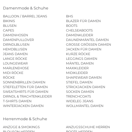
Damenmode & Schuhe
BALLOON / BARREL JEANS
BHS
BIKINIS
BLAZER FÜR DAMEN
BLUSEN
BOOTS
CAPES
CHELSEABOOTS
DAMENHOSEN
DAMENKLEIDER
DAMENPULLOVER
DAUNENMÄNTEL DAMEN
DIRNDLBLUSEN
GROSSE GRÖSSEN DAMEN
HEMDBLUSEN
JACKEN FÜR DAMEN
JEANS DAMEN
KURZE RÖCKE
LANGE RÖCKE
LEGGINGS DAMEN
LOUNGEWEAR
MÄNTEL DAMEN
MARLENEHOSE
MAXIKLEIDER
MIDI RÖCKE
MIDIKLEIDER
RÖCKE
SHAPEWEAR DAMEN
SONNENBRILLEN DAMEN
STIEFEL DAMEN
STIEFELETTEN FÜR DAMEN
STRICKJACKEN DAMEN
SWEATSHIRTS FÜR DAMEN
SOCKEN DAMEN
DIRNDL & TRACHTENKLEIDER
TRENCHCOATS
T-SHIRTS DAMEN
WIDELEG JEANS
WINTERJACKEN DAMEN
WOLLMÄNTEL DAMEN
Herrenmode & Schuhe
ANZÜGE & SMOKINGS
ANZUGSSCHUHE HERREN