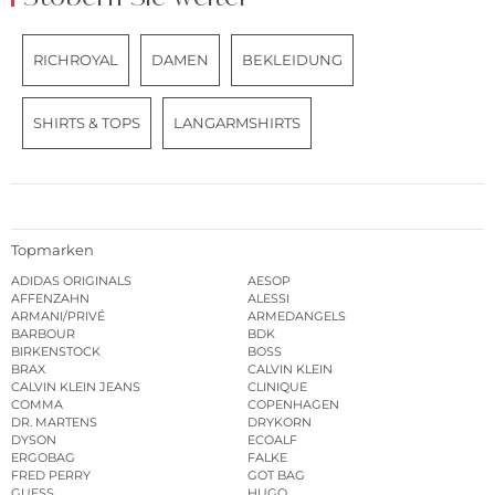
Stöbern Sie weiter
RICHROYAL
DAMEN
BEKLEIDUNG
SHIRTS & TOPS
LANGARMSHIRTS
Topmarken
ADIDAS ORIGINALS
AESOP
AFFENZAHN
ALESSI
ARMANI/PRIVÉ
ARMEDANGELS
BARBOUR
BDK
BIRKENSTOCK
BOSS
BRAX
CALVIN KLEIN
CALVIN KLEIN JEANS
CLINIQUE
COMMA
COPENHAGEN
DR. MARTENS
DRYKORN
DYSON
ECOALF
ERGOBAG
FALKE
FRED PERRY
GOT BAG