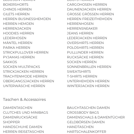
BLOUSON HERREN
BOOTS HERREN
BOXERSHORTS
CARGOHOSEN HERREN
CHINOS HERREN
DAUNENJACKEN HERREN
GILETS HERREN
GROSSE GRÖSSEN HERREN
HERREN BUSINESSHEMDEN
HERREN FREIZEITHEMDEN
HERREN HEMDEN
HERRENHOSEN
HERRENJACKEN
HERRENSNEAKER
HOODIES HERREN
JEANS HERREN
LEDERHOSEN
LEDERJACKEN HERREN
MÄNTEL HERREN
OVERSHIRTS HERREN
PARKA HERREN
POLOSHIRTS HERREN
STRICKPULLOVER HERREN
PULLUNDER HERREN
PYJAMAS HERREN
RUCKSÄCKE HERREN
SAKKOS
SOCKEN HERREN
SOCKEN MULTIPACKS
SONNENBRILLEN HERREN
STRICKJACKEN HERREN
SWEATSHIRTS
TRACHTENMODE HERREN
T-SHIRTS HERREN
ÜBERGANGSJACKEN HERREN
UNTERHEMDEN HERREN
UNTERWÄSCHE HERREN
WINTERJACKEN HERREN
Taschen & Accessoires
DAMENTASCHEN
BAUCHTASCHEN DAMEN
CLUTCHES UND MINIBAGS
CROSSBODY BAGS
DAMENRUCKSÄCKE
DAMENSCHALS & DAMENTÜCHER
SHOPPER
GELDBÖRSEN DAMEN
HANDSCHUHE DAMEN
HANDTASCHEN