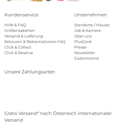
Kundenservice
Unternehmen
Hilfe & FAQ
Standorte / Häuser
Größentabellen
Job & Karriere
Versand & Lieferung
Über uns
Retouren & Reklamationen FAQ
PlusCard
Click & Collect
Presse
Click & Reserve
Newsletter
Gastronomie
Unsere Zahlungsarten
Klarna
Paypal
Mastercard
Visa
Diners
Eps
Shop
Applepay
Amazon
Gratis Versand* nach Österreich Internationaler
Versand