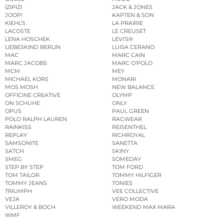
GUESS
HUGO
IZIPIZI
JACK & JONES
JOOP!
KAPTEN & SON
KIEHL’S
LA PRAIRIE
LACOSTE
LE CREUSET
LENA HOSCHEK
LEVI’S®
LIEBESKIND BERLIN
LUISA CERANO
MAC
MARC CAIN
MARC JACOBS
MARC O’POLO
MCM
MEY
MICHAEL KORS
MONARI
MOS MOSH
NEW BALANCE
OFFICINE CREATIVE
OLYMP
ON SCHUHE
ONLY
OPUS
PAUL GREEN
POLO RALPH LAUREN
RAGWEAR
RAINKISS
REISENTHEL
REPLAY
RICHROYAL
SAMSONITE
SANETTA
SATCH
SKINY
SMEG
SOMEDAY
STEP BY STEP
TOM FORD
TOM TAILOR
TOMMY HILFIGER
TOMMY JEANS
TONIES
TRIUMPH
VEE COLLECTIVE
VEJA
VERO MODA
VILLEROY & BOCH
WEEKEND MAX MARA
WMF