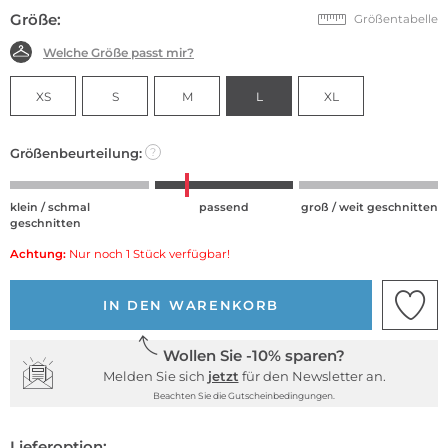
Größe:
Größentabelle
Welche Größe passt mir?
XS
S
M
L
XL
Größenbeurteilung:
?
klein / schmal
passend
groß / weit geschnitten
geschnitten
Achtung:
Nur noch 1 Stück verfügbar!
IN DEN WARENKORB
Wollen Sie -10% sparen?
Melden Sie sich
jetzt
für den Newsletter an.
Beachten Sie die Gutscheinbedingungen.
Lieferoption: