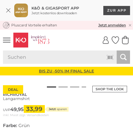
K&Ö & GIGASPORT APP
ZUR APP
Jetzt kostenlos downloaden
Pluscard Vorteile erhalten
KOSTENLOSER VERSAND* & RÜCKVERSAND
Jetzt anmelden
UNSERE APP
CLICK &
CLICK &
COLLECT
RESERVE
BIS ZU -50% IM FINAL SALE
SHOP THE LOOK
DEAL
RICHROYAL
Langarmshirt
33,99
49,95
Jetzt
sparen
UVP
inkl. Mwst zzgl.
Versandkosten
Farbe:
Grün