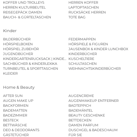
HERREN REISETASCHEN
HARTSCHALENKOFFER
KOFFER UND TROLLEYS
HERREN KOFFER
HERREN KULTURBEUTEL
LAPTOPTASCHEN
REISEGEPÄCK DAMEN
RUCKSÄCKE HERREN
BAUCH- & GÜRTELTASCHEN
TOTE BAG
Kinder
BILDERBÜCHER
FEDERMAPPEN
HÖRSPIELBOXEN
HÖRSPIELE & FIGUREN
HÖRSPIEL ZUBEHÖR
JAUSENBOX & KINDER LUNCHBOX
JUGENDBÜCHER
KINDERBÜCHER
KINDERGARTENRUCKSACK | KINDERGARTENBEUTEL
KUSCHELTIERE
SACHBÜCHER & KINDERLEXIKA
SCHULTASCHEN
TURNBEUTEL & SPORTTASCHEN
WEIHNACHTSKINDERBÜCHER
KLEIDER
Home & Beauty
AFTER SUN
AUGENCREME
AUGEN MAKE UP
AUGENMAKEUP ENTFERNER
BACKFORMEN
BADTEPPICH
BADEMATTEN
BADEMÄNTEL
BADEZIMMER
BEAUTY GESCHENKE
BESTECK
BETTDECKEN
BETTWÄSCHE
DAMEN PARFUM
DEO & DEODORANTS
DUSCHGEL & BADESCHAUM