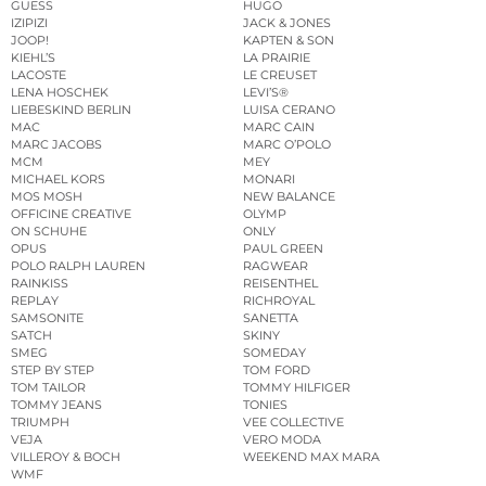
GUESS
HUGO
IZIPIZI
JACK & JONES
JOOP!
KAPTEN & SON
KIEHL’S
LA PRAIRIE
LACOSTE
LE CREUSET
LENA HOSCHEK
LEVI’S®
LIEBESKIND BERLIN
LUISA CERANO
MAC
MARC CAIN
MARC JACOBS
MARC O’POLO
MCM
MEY
MICHAEL KORS
MONARI
MOS MOSH
NEW BALANCE
OFFICINE CREATIVE
OLYMP
ON SCHUHE
ONLY
OPUS
PAUL GREEN
POLO RALPH LAUREN
RAGWEAR
RAINKISS
REISENTHEL
REPLAY
RICHROYAL
SAMSONITE
SANETTA
SATCH
SKINY
SMEG
SOMEDAY
STEP BY STEP
TOM FORD
TOM TAILOR
TOMMY HILFIGER
TOMMY JEANS
TONIES
TRIUMPH
VEE COLLECTIVE
VEJA
VERO MODA
VILLEROY & BOCH
WEEKEND MAX MARA
WMF