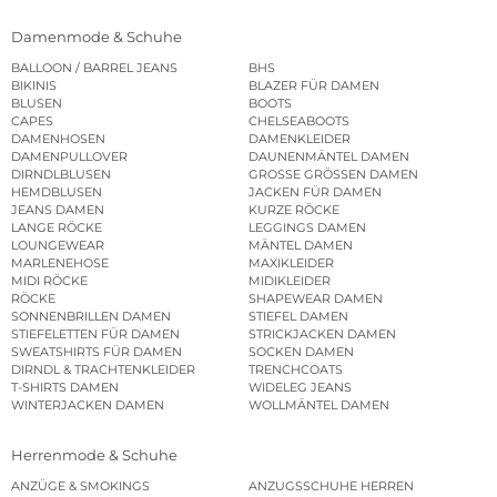
Damenmode & Schuhe
BALLOON / BARREL JEANS
BHS
BIKINIS
BLAZER FÜR DAMEN
BLUSEN
BOOTS
CAPES
CHELSEABOOTS
DAMENHOSEN
DAMENKLEIDER
DAMENPULLOVER
DAUNENMÄNTEL DAMEN
DIRNDLBLUSEN
GROSSE GRÖSSEN DAMEN
HEMDBLUSEN
JACKEN FÜR DAMEN
JEANS DAMEN
KURZE RÖCKE
LANGE RÖCKE
LEGGINGS DAMEN
LOUNGEWEAR
MÄNTEL DAMEN
MARLENEHOSE
MAXIKLEIDER
MIDI RÖCKE
MIDIKLEIDER
RÖCKE
SHAPEWEAR DAMEN
SONNENBRILLEN DAMEN
STIEFEL DAMEN
STIEFELETTEN FÜR DAMEN
STRICKJACKEN DAMEN
SWEATSHIRTS FÜR DAMEN
SOCKEN DAMEN
DIRNDL & TRACHTENKLEIDER
TRENCHCOATS
T-SHIRTS DAMEN
WIDELEG JEANS
WINTERJACKEN DAMEN
WOLLMÄNTEL DAMEN
Herrenmode & Schuhe
ANZÜGE & SMOKINGS
ANZUGSSCHUHE HERREN