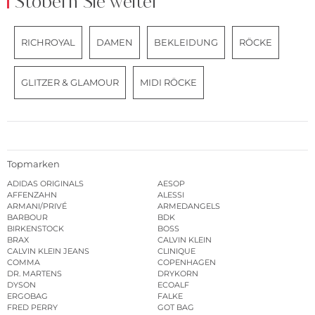
Stöbern Sie weiter
RICHROYAL
DAMEN
BEKLEIDUNG
RÖCKE
GLITZER & GLAMOUR
MIDI RÖCKE
Topmarken
ADIDAS ORIGINALS
AESOP
AFFENZAHN
ALESSI
ARMANI/PRIVÉ
ARMEDANGELS
BARBOUR
BDK
BIRKENSTOCK
BOSS
BRAX
CALVIN KLEIN
CALVIN KLEIN JEANS
CLINIQUE
COMMA
COPENHAGEN
DR. MARTENS
DRYKORN
DYSON
ECOALF
ERGOBAG
FALKE
FRED PERRY
GOT BAG