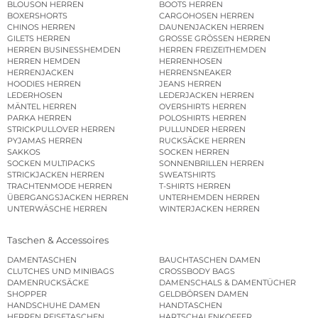
BLOUSON HERREN
BOOTS HERREN
BOXERSHORTS
CARGOHOSEN HERREN
CHINOS HERREN
DAUNENJACKEN HERREN
GILETS HERREN
GROSSE GRÖSSEN HERREN
HERREN BUSINESSHEMDEN
HERREN FREIZEITHEMDEN
HERREN HEMDEN
HERRENHOSEN
HERRENJACKEN
HERRENSNEAKER
HOODIES HERREN
JEANS HERREN
LEDERHOSEN
LEDERJACKEN HERREN
MÄNTEL HERREN
OVERSHIRTS HERREN
PARKA HERREN
POLOSHIRTS HERREN
STRICKPULLOVER HERREN
PULLUNDER HERREN
PYJAMAS HERREN
RUCKSÄCKE HERREN
SAKKOS
SOCKEN HERREN
SOCKEN MULTIPACKS
SONNENBRILLEN HERREN
STRICKJACKEN HERREN
SWEATSHIRTS
TRACHTENMODE HERREN
T-SHIRTS HERREN
ÜBERGANGSJACKEN HERREN
UNTERHEMDEN HERREN
UNTERWÄSCHE HERREN
WINTERJACKEN HERREN
Taschen & Accessoires
DAMENTASCHEN
BAUCHTASCHEN DAMEN
CLUTCHES UND MINIBAGS
CROSSBODY BAGS
DAMENRUCKSÄCKE
DAMENSCHALS & DAMENTÜCHER
SHOPPER
GELDBÖRSEN DAMEN
HANDSCHUHE DAMEN
HANDTASCHEN
HERREN REISETASCHEN
HARTSCHALENKOFFER