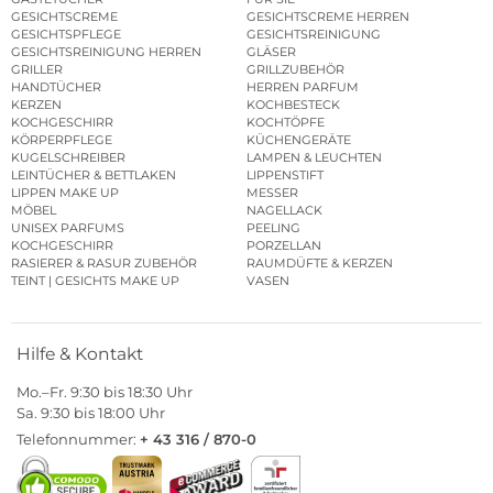
GESICHTSCREME
GESICHTSCREME HERREN
GESICHTSPFLEGE
GESICHTSREINIGUNG
GESICHTSREINIGUNG HERREN
GLÄSER
GRILLER
GRILLZUBEHÖR
HANDTÜCHER
HERREN PARFUM
KERZEN
KOCHBESTECK
KOCHGESCHIRR
KOCHTÖPFE
KÖRPERPFLEGE
KÜCHENGERÄTE
KUGELSCHREIBER
LAMPEN & LEUCHTEN
LEINTÜCHER & BETTLAKEN
LIPPENSTIFT
LIPPEN MAKE UP
MESSER
MÖBEL
NAGELLACK
UNISEX PARFUMS
PEELING
KOCHGESCHIRR
PORZELLAN
RASIERER & RASUR ZUBEHÖR
RAUMDÜFTE & KERZEN
TEINT | GESICHTS MAKE UP
VASEN
Hilfe & Kontakt
Mo.–Fr. 9:30 bis 18:30 Uhr
Sa. 9:30 bis 18:00 Uhr
Telefonnummer:
+ 43 316 / 870-0