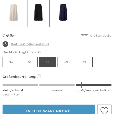
Größe:
Größentabelle
Welche Größe passt mir?
Das Model trägt Größe 36.
34
36
38
40
42
Größenbeurteilung:
?
klein / schmal
passend
groß / weit geschnitten
geschnitten
IN DEN WARENKORB