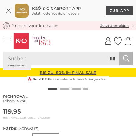
K&Ö & GIGASPORT APP
ZUR APP
Jetzt kostenlos downloaden
Pluscard Vorteile erhalten
KOSTENLOSER VERSAND* & RÜCKVERSAND
Jetzt anmelden
UNSERE APP
CLICK &
CLICK &
COLLECT
RESERVE
Bestseller
BIS ZU -50% IM FINAL SALE
Beliebt!
13 Personen sehen sich diesen Artikel gerade an
RICHROYAL
Plisseerock
119,95
inkl. Mwst zzgl.
Versandkosten
Farbe:
Schwarz