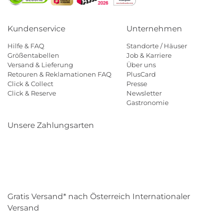
Kundenservice
Unternehmen
Hilfe & FAQ
Standorte / Häuser
Größentabellen
Job & Karriere
Versand & Lieferung
Über uns
Retouren & Reklamationen FAQ
PlusCard
Click & Collect
Presse
Click & Reserve
Newsletter
Gastronomie
Unsere Zahlungsarten
Klarna
Paypal
Mastercard
Visa
Diners
Eps
Shop
Applepay
Amazon
Gratis Versand* nach Österreich Internationaler
Versand