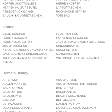
KOFFER UND TROLLEYS
HERREN KOFFER
HERREN KULTURBEUTEL
LAPTOPTASCHEN
REISEGEPÄCK DAMEN
RUCKSÄCKE HERREN
BAUCH- & GÜRTELTASCHEN
TOTE BAG
Kinder
BILDERBÜCHER
FEDERMAPPEN
HÖRSPIELBOXEN
HÖRSPIELE & FIGUREN
HÖRSPIEL ZUBEHÖR
JAUSENBOX & KINDER LUNCHBOX
JUGENDBÜCHER
KINDERBÜCHER
KINDERGARTENRUCKSACK | KINDERGARTENBEUTEL
KUSCHELTIERE
SACHBÜCHER & KINDERLEXIKA
SCHULTASCHEN
TURNBEUTEL & SPORTTASCHEN
WEIHNACHTSKINDERBÜCHER
KLEIDER
Home & Beauty
AFTER SUN
AUGENCREME
AUGEN MAKE UP
AUGENMAKEUP ENTFERNER
BACKFORMEN
BADTEPPICH
BADEMATTEN
BADEMÄNTEL
BADEZIMMER
BEAUTY GESCHENKE
BESTECK
BETTDECKEN
BETTWÄSCHE
DAMEN PARFUM
DEO & DEODORANTS
DUSCHGEL & BADESCHAUM
GÄSTETÜCHER
FÜR SIE