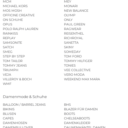
MCM
MEY
MICHAEL KORS
MONARI
MOS MOSH
NEW BALANCE
OFFICINE CREATIVE
OLYMP
ON SCHUHE
ONLY
OPUS
PAUL GREEN
POLO RALPH LAUREN
RAGWEAR
RAINKISS
REISENTHEL
REPLAY
RICHROYAL
SAMSONITE
SANETTA
SATCH
SKINY
SMEG
SOMEDAY
STEP BY STEP
TOM FORD
TOM TAILOR
TOMMY HILFIGER
TOMMY JEANS
TONIES
TRIUMPH
VEE COLLECTIVE
VEJA
VERO MODA
VILLEROY & BOCH
WEEKEND MAX MARA
WMF
Damenmode & Schuhe
BALLOON / BARREL JEANS
BHS
BIKINIS
BLAZER FÜR DAMEN
BLUSEN
BOOTS
CAPES
CHELSEABOOTS
DAMENHOSEN
DAMENKLEIDER
DAMENPULLOVER
DAUNENMÄNTEL DAMEN