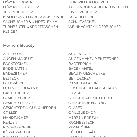
HÖRSPIELBOXEN
HÖRSPIELE & FIGUREN
HÖRSPIEL ZUBEHÖR
JAUSENBOX & KINDER LUNCHBOX
JUGENDBÜCHER
KINDERBÜCHER
KINDERGARTENRUCKSACK | KINDERGARTENBEUTEL
KUSCHELTIERE
SACHBÜCHER & KINDERLEXIKA
SCHULTASCHEN
TURNBEUTEL & SPORTTASCHEN
WEIHNACHTSKINDERBÜCHER
KLEIDER
Home & Beauty
AFTER SUN
AUGENCREME
AUGEN MAKE UP
AUGENMAKEUP ENTFERNER
BACKFORMEN
BADTEPPICH
BADEMATTEN
BADEMÄNTEL
BADEZIMMER
BEAUTY GESCHENKE
BESTECK
BETTDECKEN
BETTWÄSCHE
DAMEN PARFUM
DEO & DEODORANTS
DUSCHGEL & BADESCHAUM
GÄSTETÜCHER
FÜR SIE
GESICHTSCREME
GESICHTSCREME HERREN
GESICHTSPFLEGE
GESICHTSREINIGUNG
GESICHTSREINIGUNG HERREN
GLÄSER
GRILLER
GRILLZUBEHÖR
HANDTÜCHER
HERREN PARFUM
KERZEN
KOCHBESTECK
KOCHGESCHIRR
KOCHTÖPFE
KÖRPERPFLEGE
KÜCHENGERÄTE
KUGELSCHREIBER
LAMPEN & LEUCHTEN