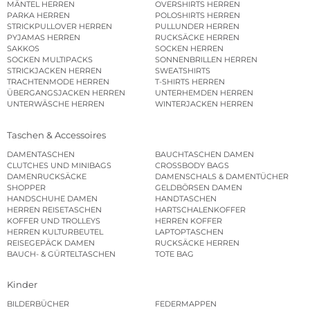
MÄNTEL HERREN
OVERSHIRTS HERREN
PARKA HERREN
POLOSHIRTS HERREN
STRICKPULLOVER HERREN
PULLUNDER HERREN
PYJAMAS HERREN
RUCKSÄCKE HERREN
SAKKOS
SOCKEN HERREN
SOCKEN MULTIPACKS
SONNENBRILLEN HERREN
STRICKJACKEN HERREN
SWEATSHIRTS
TRACHTENMODE HERREN
T-SHIRTS HERREN
ÜBERGANGSJACKEN HERREN
UNTERHEMDEN HERREN
UNTERWÄSCHE HERREN
WINTERJACKEN HERREN
Taschen & Accessoires
DAMENTASCHEN
BAUCHTASCHEN DAMEN
CLUTCHES UND MINIBAGS
CROSSBODY BAGS
DAMENRUCKSÄCKE
DAMENSCHALS & DAMENTÜCHER
SHOPPER
GELDBÖRSEN DAMEN
HANDSCHUHE DAMEN
HANDTASCHEN
HERREN REISETASCHEN
HARTSCHALENKOFFER
KOFFER UND TROLLEYS
HERREN KOFFER
HERREN KULTURBEUTEL
LAPTOPTASCHEN
REISEGEPÄCK DAMEN
RUCKSÄCKE HERREN
BAUCH- & GÜRTELTASCHEN
TOTE BAG
Kinder
BILDERBÜCHER
FEDERMAPPEN