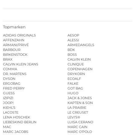
Topmarken
ADIDAS ORIGINALS
AESOP
AFFENZAHN
ALESSI
ARMANI/PRIVÉ
ARMEDANGELS
BARBOUR
BDK
BIRKENSTOCK
BOSS
BRAX
CALVIN KLEIN
CALVIN KLEIN JEANS
CLINIQUE
COMMA
COPENHAGEN
DR. MARTENS
DRYKORN
DYSON
ECOALF
ERGOBAG
FALKE
FRED PERRY
GOT BAG
GUESS
HUGO
IZIPIZI
JACK & JONES
JOOP!
KAPTEN & SON
KIEHL’S
LA PRAIRIE
LACOSTE
LE CREUSET
LENA HOSCHEK
LEVI’S®
LIEBESKIND BERLIN
LUISA CERANO
MAC
MARC CAIN
MARC JACOBS
MARC O’POLO