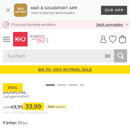
K&Ö & GIGASPORT APP
ZUR APP
Jetzt kostenlos downloaden
Pluscard Vorteile erhalten
KOSTENLOSER VERSAND* & RÜCKVERSAND
Jetzt anmelden
UNSERE APP
CLICK &
CLICK &
COLLECT
RESERVE
BIS ZU -50% IM FINAL SALE
DEAL
RICHROYAL
Langarmshirt
33,99
49,95
Jetzt
sparen
UVP
inkl. Mwst zzgl.
Versandkosten
Farbe:
Blau