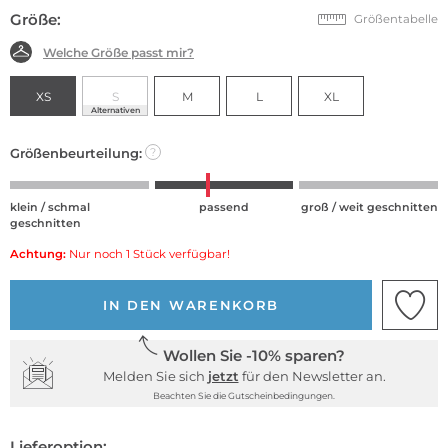
Größe:
Größentabelle
Welche Größe passt mir?
XS
S
M
L
XL
Alternativen
Größenbeurteilung:
?
klein / schmal
passend
groß / weit geschnitten
geschnitten
Achtung:
Nur noch 1 Stück verfügbar!
IN DEN WARENKORB
Wollen Sie -10% sparen?
Melden Sie sich
jetzt
für den Newsletter an.
Beachten Sie die Gutscheinbedingungen.
Lieferoption: