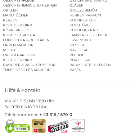
GESICHTSPFLEGE
GESICHTSREINIGUNG
GESICHTSREINIGUNG HERREN
GLÄSER
GRILLER
GRILLZUBEHÖR
HANDTÜCHER
HERREN PARFUM
KERZEN
KOCHBESTECK
KOCHGESCHIRR
KOCHTÖPFE
KÖRPERPFLEGE
KÜCHENGERÄTE
KUGELSCHREIBER
LAMPEN & LEUCHTEN
LEINTÜCHER & BETTLAKEN
LIPPENSTIFT
LIPPEN MAKE UP
MESSER
MÖBEL
NAGELLACK
UNISEX PARFUMS
PEELING
KOCHGESCHIRR
PORZELLAN
RASIERER & RASUR ZUBEHÖR
RAUMDÜFTE & KERZEN
TEINT | GESICHTS MAKE UP
VASEN
Hilfe & Kontakt
Mo.–Fr. 9:30 bis 18:30 Uhr
Sa. 9:30 bis 18:00 Uhr
Telefonnummer:
+ 43 316 / 870-0