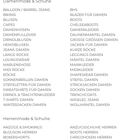
Damenmode & Schuhe
BALLOON / BARREL JEANS
BHS
BIKINIS
BLAZER FÜR DAMEN
BLUSEN
BOOTS
CAPES
CHELSEABOOTS
DAMENHOSEN
DAMENKLEIDER
DAMENPULLOVER
DAUNENMÄNTEL DAMEN
DIRNDLBLUSEN
GROSSE GRÖSSEN DAMEN
HEMDBLUSEN
JACKEN FÜR DAMEN
JEANS DAMEN
KURZE RÖCKE
LANGE RÖCKE
LEGGINGS DAMEN
LOUNGEWEAR
MÄNTEL DAMEN
MARLENEHOSE
MAXIKLEIDER
MIDI RÖCKE
MIDIKLEIDER
RÖCKE
SHAPEWEAR DAMEN
SONNENBRILLEN DAMEN
STIEFEL DAMEN
STIEFELETTEN FÜR DAMEN
STRICKJACKEN DAMEN
SWEATSHIRTS FÜR DAMEN
SOCKEN DAMEN
DIRNDL & TRACHTENKLEIDER
TRENCHCOATS
T-SHIRTS DAMEN
WIDELEG JEANS
WINTERJACKEN DAMEN
WOLLMÄNTEL DAMEN
Herrenmode & Schuhe
ANZÜGE & SMOKINGS
ANZUGSSCHUHE HERREN
BLOUSON HERREN
BOOTS HERREN
BOXERSHORTS
CARGOHOSEN HERREN