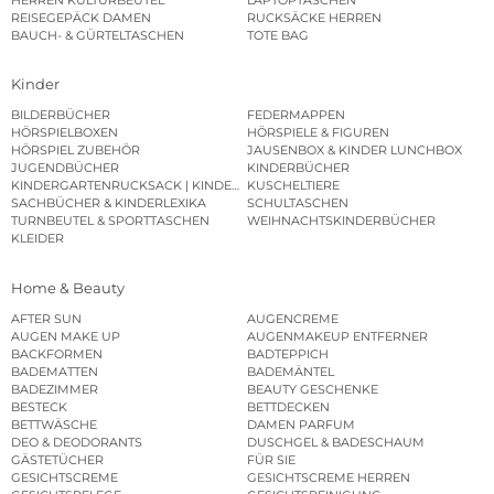
REISEGEPÄCK DAMEN
RUCKSÄCKE HERREN
BAUCH- & GÜRTELTASCHEN
TOTE BAG
Kinder
BILDERBÜCHER
FEDERMAPPEN
HÖRSPIELBOXEN
HÖRSPIELE & FIGUREN
HÖRSPIEL ZUBEHÖR
JAUSENBOX & KINDER LUNCHBOX
JUGENDBÜCHER
KINDERBÜCHER
KINDERGARTENRUCKSACK | KINDERGARTENBEUTEL
KUSCHELTIERE
SACHBÜCHER & KINDERLEXIKA
SCHULTASCHEN
TURNBEUTEL & SPORTTASCHEN
WEIHNACHTSKINDERBÜCHER
KLEIDER
Home & Beauty
AFTER SUN
AUGENCREME
AUGEN MAKE UP
AUGENMAKEUP ENTFERNER
BACKFORMEN
BADTEPPICH
BADEMATTEN
BADEMÄNTEL
BADEZIMMER
BEAUTY GESCHENKE
BESTECK
BETTDECKEN
BETTWÄSCHE
DAMEN PARFUM
DEO & DEODORANTS
DUSCHGEL & BADESCHAUM
GÄSTETÜCHER
FÜR SIE
GESICHTSCREME
GESICHTSCREME HERREN