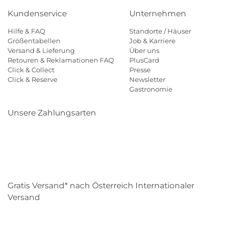
Kundenservice
Unternehmen
Hilfe & FAQ
Standorte / Häuser
Größentabellen
Job & Karriere
Versand & Lieferung
Über uns
Retouren & Reklamationen FAQ
PlusCard
Click & Collect
Presse
Click & Reserve
Newsletter
Gastronomie
Unsere Zahlungsarten
Klarna
Paypal
Mastercard
Visa
Diners
Eps
Shop
Applepay
Amazon
Gratis Versand* nach Österreich Internationaler
Versand