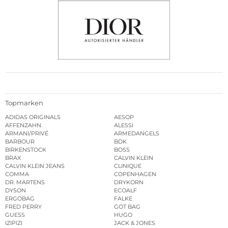
Topmarken
ADIDAS ORIGINALS
AESOP
AFFENZAHN
ALESSI
ARMANI/PRIVÉ
ARMEDANGELS
BARBOUR
BDK
BIRKENSTOCK
BOSS
BRAX
CALVIN KLEIN
CALVIN KLEIN JEANS
CLINIQUE
COMMA
COPENHAGEN
DR. MARTENS
DRYKORN
DYSON
ECOALF
ERGOBAG
FALKE
FRED PERRY
GOT BAG
GUESS
HUGO
IZIPIZI
JACK & JONES