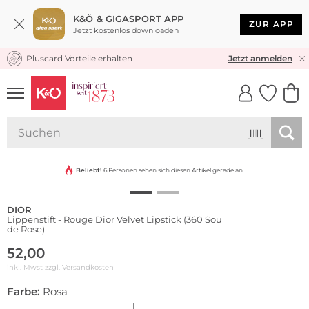
K&Ö & GIGASPORT APP
ZUR APP
Jetzt kostenlos downloaden
Pluscard Vorteile erhalten
KOSTENLOSER VERSAND* & RÜCKVERSAND
Jetzt anmelden
UNSERE APP
CLICK &
CLICK &
COLLECT
RESERVE
Beliebt!
6 Personen sehen sich diesen Artikel gerade an
DIOR
Lippenstift - Rouge Dior Velvet Lipstick (360 Sou
de Rose)
52,00
inkl. Mwst zzgl.
Versandkosten
Farbe:
Rosa