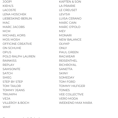
JOOP!
KAPTEN & SON
KIEHL’S
LA PRAIRIE
LACOSTE
LE CREUSET
LENA HOSCHEK
LEVI’S®
LIEBESKIND BERLIN
LUISA CERANO
MAC
MARC CAIN
MARC JACOBS
MARC O’POLO
MCM
MEY
MICHAEL KORS
MONARI
MOS MOSH
NEW BALANCE
OFFICINE CREATIVE
OLYMP
ON SCHUHE
ONLY
OPUS
PAUL GREEN
POLO RALPH LAUREN
RAGWEAR
RAINKISS
REISENTHEL
REPLAY
RICHROYAL
SAMSONITE
SANETTA
SATCH
SKINY
SMEG
SOMEDAY
STEP BY STEP
TOM FORD
TOM TAILOR
TOMMY HILFIGER
TOMMY JEANS
TONIES
TRIUMPH
VEE COLLECTIVE
VEJA
VERO MODA
VILLEROY & BOCH
WEEKEND MAX MARA
WMF