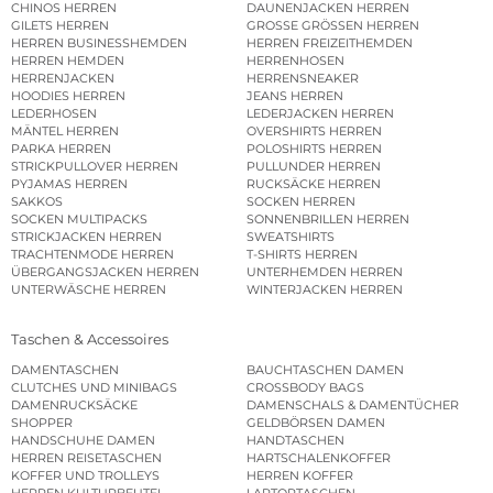
CHINOS HERREN
DAUNENJACKEN HERREN
GILETS HERREN
GROSSE GRÖSSEN HERREN
HERREN BUSINESSHEMDEN
HERREN FREIZEITHEMDEN
HERREN HEMDEN
HERRENHOSEN
HERRENJACKEN
HERRENSNEAKER
HOODIES HERREN
JEANS HERREN
LEDERHOSEN
LEDERJACKEN HERREN
MÄNTEL HERREN
OVERSHIRTS HERREN
PARKA HERREN
POLOSHIRTS HERREN
STRICKPULLOVER HERREN
PULLUNDER HERREN
PYJAMAS HERREN
RUCKSÄCKE HERREN
SAKKOS
SOCKEN HERREN
SOCKEN MULTIPACKS
SONNENBRILLEN HERREN
STRICKJACKEN HERREN
SWEATSHIRTS
TRACHTENMODE HERREN
T-SHIRTS HERREN
ÜBERGANGSJACKEN HERREN
UNTERHEMDEN HERREN
UNTERWÄSCHE HERREN
WINTERJACKEN HERREN
Taschen & Accessoires
DAMENTASCHEN
BAUCHTASCHEN DAMEN
CLUTCHES UND MINIBAGS
CROSSBODY BAGS
DAMENRUCKSÄCKE
DAMENSCHALS & DAMENTÜCHER
SHOPPER
GELDBÖRSEN DAMEN
HANDSCHUHE DAMEN
HANDTASCHEN
HERREN REISETASCHEN
HARTSCHALENKOFFER
KOFFER UND TROLLEYS
HERREN KOFFER
HERREN KULTURBEUTEL
LAPTOPTASCHEN