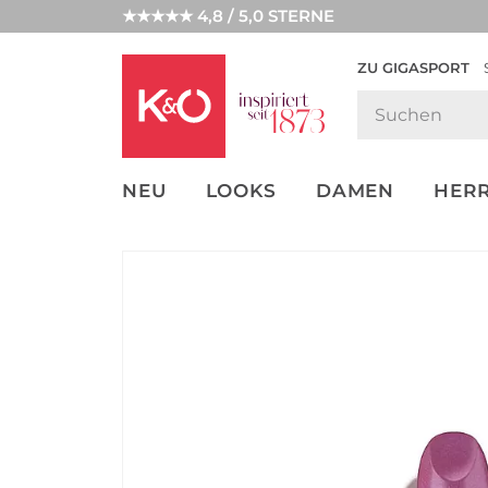
★★★★★ 4,8 / 5,0 STERNE
ZU GIGASPORT
FASHION-
UNSERE APP
CLICK &
CLICK &
TRENDS
COLLECT
RESERVE
NEU
LOOKS
DAMEN
HER