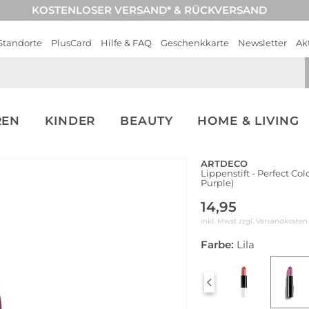
KOSTENLOSER VERSAND* & RÜCKVERSAND
Standorte
PlusCard
Hilfe & FAQ
Geschenkkarte
Newsletter
Ak
REN
KINDER
BEAUTY
HOME & LIVING
ARTDECO
Lippenstift - Perfect Co
Purple)
14,95
inkl. Mwst zzgl.
Versandkosten
Farbe:
Lila