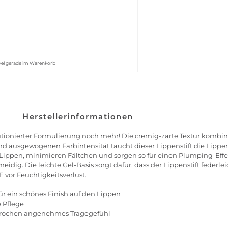
kel gerade im Warenkorb
Herstellerinformationen
olutionierter Formulierung noch mehr! Die cremig-zarte Textur kombin
 ausgewogenen Farbintensität taucht dieser Lippenstift die Lippe
Lippen, minimieren Fältchen und sorgen so für einen Plumping-Effe
idig. Die leichte Gel-Basis sorgt dafür, dass der Lippenstift federlei
E vor Feuchtigkeitsverlust.
ür ein schönes Finish auf den Lippen
 Pflege
sprochen angenehmes Tragegefühl