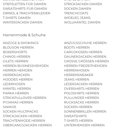
STIEFELETTEN FÜR DAMEN
STRICKJACKEN DAMEN
SWEATSHIRTS FÜR DAMEN
SOCKEN DAMEN
DIRNDL & TRACHTENKLEIDER
TRENCHCOATS
T-SHIRTS DAMEN
WIDELEG JEANS
WINTERJACKEN DAMEN
WOLLMÄNTEL DAMEN
Herrenmode & Schuhe
ANZÜGE & SMOKINGS
ANZUGSSCHUHE HERREN
BLOUSON HERREN
BOOTS HERREN
BOXERSHORTS
CARGOHOSEN HERREN
CHINOS HERREN
DAUNENJACKEN HERREN
GILETS HERREN
GROSSE GRÖSSEN HERREN
HERREN BUSINESSHEMDEN
HERREN FREIZEITHEMDEN
HERREN HEMDEN
HERRENHOSEN
HERRENJACKEN
HERRENSNEAKER
HOODIES HERREN
JEANS HERREN
LEDERHOSEN
LEDERJACKEN HERREN
MÄNTEL HERREN
OVERSHIRTS HERREN
PARKA HERREN
POLOSHIRTS HERREN
STRICKPULLOVER HERREN
PULLUNDER HERREN
PYJAMAS HERREN
RUCKSÄCKE HERREN
SAKKOS
SOCKEN HERREN
SOCKEN MULTIPACKS
SONNENBRILLEN HERREN
STRICKJACKEN HERREN
SWEATSHIRTS
TRACHTENMODE HERREN
T-SHIRTS HERREN
ÜBERGANGSJACKEN HERREN
UNTERHEMDEN HERREN