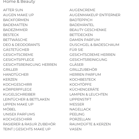
Home & Beauty
AFTER SUN
AUGENCREME
AUGEN MAKE UP
AUGENMAKEUP ENTFERNER
BACKFORMEN
BADTEPPICH
BADEMATTEN
BADEMÄNTEL
BADEZIMMER
BEAUTY GESCHENKE
BESTECK
BETTDECKEN
BETTWÄSCHE
DAMEN PARFUM
DEO & DEODORANTS
DUSCHGEL & BADESCHAUM
GÄSTETÜCHER
FÜR SIE
GESICHTSCREME
GESICHTSCREME HERREN
GESICHTSPFLEGE
GESICHTSREINIGUNG
GESICHTSREINIGUNG HERREN
GLÄSER
GRILLER
GRILLZUBEHÖR
HANDTÜCHER
HERREN PARFUM
KERZEN
KOCHBESTECK
KOCHGESCHIRR
KOCHTÖPFE
KÖRPERPFLEGE
KÜCHENGERÄTE
KUGELSCHREIBER
LAMPEN & LEUCHTEN
LEINTÜCHER & BETTLAKEN
LIPPENSTIFT
LIPPEN MAKE UP
MESSER
MÖBEL
NAGELLACK
UNISEX PARFUMS
PEELING
KOCHGESCHIRR
PORZELLAN
RASIERER & RASUR ZUBEHÖR
RAUMDÜFTE & KERZEN
TEINT | GESICHTS MAKE UP
VASEN