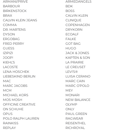
ARMANI/PRIVÉ
ARMEDANGELS
BARBOUR
BDK
BIRKENSTOCK
BOSS
BRAX
CALVIN KLEIN
CALVIN KLEIN JEANS
CLINIQUE
COMMA
COPENHAGEN
DR. MARTENS
DRYKORN
DYSON
ECOALF
ERGOBAG
FALKE
FRED PERRY
GOT BAG
GUESS
HUGO
IZIPIZI
JACK & JONES
JOOP!
KAPTEN & SON
KIEHL’S
LA PRAIRIE
LACOSTE
LE CREUSET
LENA HOSCHEK
LEVI’S®
LIEBESKIND BERLIN
LUISA CERANO
MAC
MARC CAIN
MARC JACOBS
MARC O’POLO
MCM
MEY
MICHAEL KORS
MONARI
MOS MOSH
NEW BALANCE
OFFICINE CREATIVE
OLYMP
ON SCHUHE
ONLY
OPUS
PAUL GREEN
POLO RALPH LAUREN
RAGWEAR
RAINKISS
REISENTHEL
REPLAY
RICHROYAL