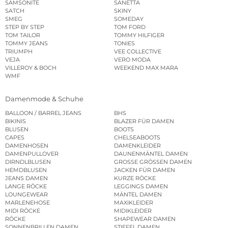
SAMSONITE
SANETTA
SATCH
SKINY
SMEG
SOMEDAY
STEP BY STEP
TOM FORD
TOM TAILOR
TOMMY HILFIGER
TOMMY JEANS
TONIES
TRIUMPH
VEE COLLECTIVE
VEJA
VERO MODA
VILLEROY & BOCH
WEEKEND MAX MARA
WMF
Damenmode & Schuhe
BALLOON / BARREL JEANS
BHS
BIKINIS
BLAZER FÜR DAMEN
BLUSEN
BOOTS
CAPES
CHELSEABOOTS
DAMENHOSEN
DAMENKLEIDER
DAMENPULLOVER
DAUNENMÄNTEL DAMEN
DIRNDLBLUSEN
GROSSE GRÖSSEN DAMEN
HEMDBLUSEN
JACKEN FÜR DAMEN
JEANS DAMEN
KURZE RÖCKE
LANGE RÖCKE
LEGGINGS DAMEN
LOUNGEWEAR
MÄNTEL DAMEN
MARLENEHOSE
MAXIKLEIDER
MIDI RÖCKE
MIDIKLEIDER
RÖCKE
SHAPEWEAR DAMEN
SONNENBRILLEN DAMEN
STIEFEL DAMEN