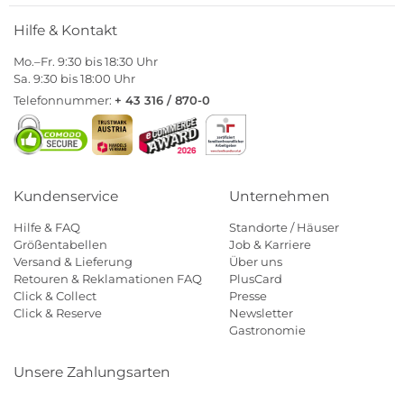
Hilfe & Kontakt
Mo.–Fr. 9:30 bis 18:30 Uhr
Sa. 9:30 bis 18:00 Uhr
Telefonnummer:
+ 43 316 / 870-0
Kundenservice
Unternehmen
Hilfe & FAQ
Standorte / Häuser
Größentabellen
Job & Karriere
Versand & Lieferung
Über uns
Retouren & Reklamationen FAQ
PlusCard
Click & Collect
Presse
Click & Reserve
Newsletter
Gastronomie
Unsere Zahlungsarten
Klarna
Paypal
Mastercard
Visa
Diners
Eps
Shop