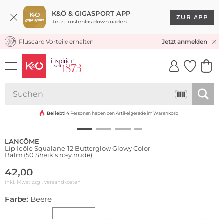
K&Ö & GIGASPORT APP
ZUR APP
Jetzt kostenlos downloaden
Pluscard Vorteile erhalten
KOSTENLOSER VERSAND* & RÜCKVERSAND
Jetzt anmelden
UNSERE APP
CLICK &
CLICK &
COLLECT
RESERVE
Beliebt!
4 Personen haben den Artikel gerade im Warenkorb
LANCÔME
Lip Idôle Squalane-12 Butterglow Glowy Color
Balm (50 Sheik's rosy nude)
42,00
inkl. Mwst zzgl.
Versandkosten
Farbe:
Beere