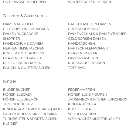
UNTERWÄSCHE HERREN
WINTERJACKEN HERREN
Taschen & Accessoires
DAMENTASCHEN
BAUCHTASCHEN DAMEN
CLUTCHES UND MINIBAGS
CROSSBODY BAGS
DAMENRUCKSÄCKE
DAMENSCHALS & DAMENTÜCHER
SHOPPER
GELDBÖRSEN DAMEN
HANDSCHUHE DAMEN
HANDTASCHEN
HERREN REISETASCHEN
HARTSCHALENKOFFER
KOFFER UND TROLLEYS
HERREN KOFFER
HERREN KULTURBEUTEL
LAPTOPTASCHEN
REISEGEPÄCK DAMEN
RUCKSÄCKE HERREN
BAUCH- & GÜRTELTASCHEN
TOTE BAG
Kinder
BILDERBÜCHER
FEDERMAPPEN
HÖRSPIELBOXEN
HÖRSPIELE & FIGUREN
HÖRSPIEL ZUBEHÖR
JAUSENBOX & KINDER LUNCHBOX
JUGENDBÜCHER
KINDERBÜCHER
KINDERGARTENRUCKSACK | KINDERGARTENBEUTEL
KUSCHELTIERE
SACHBÜCHER & KINDERLEXIKA
SCHULTASCHEN
TURNBEUTEL & SPORTTASCHEN
WEIHNACHTSKINDERBÜCHER
KLEIDER