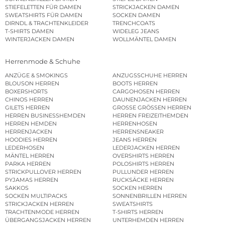
STIEFELETTEN FÜR DAMEN
STRICKJACKEN DAMEN
SWEATSHIRTS FÜR DAMEN
SOCKEN DAMEN
DIRNDL & TRACHTENKLEIDER
TRENCHCOATS
T-SHIRTS DAMEN
WIDELEG JEANS
WINTERJACKEN DAMEN
WOLLMÄNTEL DAMEN
Herrenmode & Schuhe
ANZÜGE & SMOKINGS
ANZUGSSCHUHE HERREN
BLOUSON HERREN
BOOTS HERREN
BOXERSHORTS
CARGOHOSEN HERREN
CHINOS HERREN
DAUNENJACKEN HERREN
GILETS HERREN
GROSSE GRÖSSEN HERREN
HERREN BUSINESSHEMDEN
HERREN FREIZEITHEMDEN
HERREN HEMDEN
HERRENHOSEN
HERRENJACKEN
HERRENSNEAKER
HOODIES HERREN
JEANS HERREN
LEDERHOSEN
LEDERJACKEN HERREN
MÄNTEL HERREN
OVERSHIRTS HERREN
PARKA HERREN
POLOSHIRTS HERREN
STRICKPULLOVER HERREN
PULLUNDER HERREN
PYJAMAS HERREN
RUCKSÄCKE HERREN
SAKKOS
SOCKEN HERREN
SOCKEN MULTIPACKS
SONNENBRILLEN HERREN
STRICKJACKEN HERREN
SWEATSHIRTS
TRACHTENMODE HERREN
T-SHIRTS HERREN
ÜBERGANGSJACKEN HERREN
UNTERHEMDEN HERREN