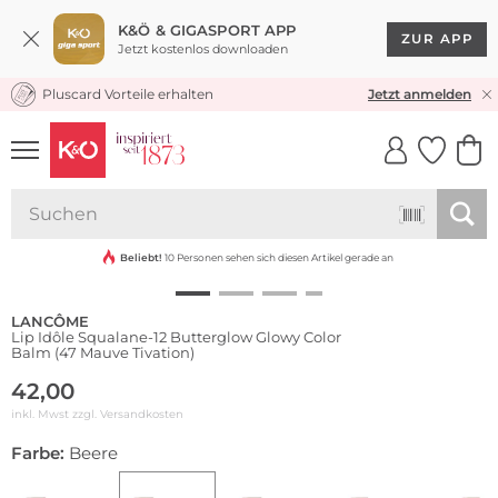
K&Ö & GIGASPORT APP
ZUR APP
Jetzt kostenlos downloaden
Pluscard Vorteile erhalten
KOSTENLOSER VERSAND* & RÜCKVERSAND
Jetzt anmelden
UNSERE APP
CLICK &
CLICK &
COLLECT
RESERVE
Beliebt!
10 Personen sehen sich diesen Artikel gerade an
LANCÔME
Lip Idôle Squalane-12 Butterglow Glowy Color
Balm (47 Mauve Tivation)
42,00
inkl. Mwst zzgl.
Versandkosten
Farbe:
Beere