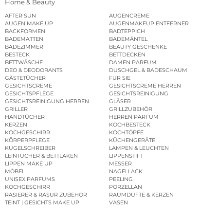
Home & Beauty
AFTER SUN
AUGENCREME
AUGEN MAKE UP
AUGENMAKEUP ENTFERNER
BACKFORMEN
BADTEPPICH
BADEMATTEN
BADEMÄNTEL
BADEZIMMER
BEAUTY GESCHENKE
BESTECK
BETTDECKEN
BETTWÄSCHE
DAMEN PARFUM
DEO & DEODORANTS
DUSCHGEL & BADESCHAUM
GÄSTETÜCHER
FÜR SIE
GESICHTSCREME
GESICHTSCREME HERREN
GESICHTSPFLEGE
GESICHTSREINIGUNG
GESICHTSREINIGUNG HERREN
GLÄSER
GRILLER
GRILLZUBEHÖR
HANDTÜCHER
HERREN PARFUM
KERZEN
KOCHBESTECK
KOCHGESCHIRR
KOCHTÖPFE
KÖRPERPFLEGE
KÜCHENGERÄTE
KUGELSCHREIBER
LAMPEN & LEUCHTEN
LEINTÜCHER & BETTLAKEN
LIPPENSTIFT
LIPPEN MAKE UP
MESSER
MÖBEL
NAGELLACK
UNISEX PARFUMS
PEELING
KOCHGESCHIRR
PORZELLAN
RASIERER & RASUR ZUBEHÖR
RAUMDÜFTE & KERZEN
TEINT | GESICHTS MAKE UP
VASEN