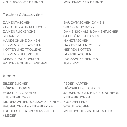
UNTERWÄSCHE HERREN
WINTERJACKEN HERREN
Taschen & Accessoires
DAMENTASCHEN
BAUCHTASCHEN DAMEN
CLUTCHES UND MINIBAGS
CROSSBODY BAGS
DAMENRUCKSÄCKE
DAMENSCHALS & DAMENTÜCHER
SHOPPER
GELDBÖRSEN DAMEN
HANDSCHUHE DAMEN
HANDTASCHEN
HERREN REISETASCHEN
HARTSCHALENKOFFER
KOFFER UND TROLLEYS
HERREN KOFFER
HERREN KULTURBEUTEL
LAPTOPTASCHEN
REISEGEPÄCK DAMEN
RUCKSÄCKE HERREN
BAUCH- & GÜRTELTASCHEN
TOTE BAG
Kinder
BILDERBÜCHER
FEDERMAPPEN
HÖRSPIELBOXEN
HÖRSPIELE & FIGUREN
HÖRSPIEL ZUBEHÖR
JAUSENBOX & KINDER LUNCHBOX
JUGENDBÜCHER
KINDERBÜCHER
KINDERGARTENRUCKSACK | KINDERGARTENBEUTEL
KUSCHELTIERE
SACHBÜCHER & KINDERLEXIKA
SCHULTASCHEN
TURNBEUTEL & SPORTTASCHEN
WEIHNACHTSKINDERBÜCHER
KLEIDER