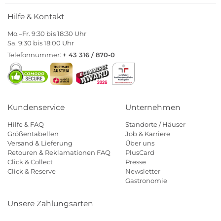
Hilfe & Kontakt
Mo.–Fr. 9:30 bis 18:30 Uhr
Sa. 9:30 bis 18:00 Uhr
Telefonnummer:
+ 43 316 / 870-0
Kundenservice
Unternehmen
Hilfe & FAQ
Standorte / Häuser
Größentabellen
Job & Karriere
Versand & Lieferung
Über uns
Retouren & Reklamationen FAQ
PlusCard
Click & Collect
Presse
Click & Reserve
Newsletter
Gastronomie
Unsere Zahlungsarten
Klarna
Paypal
Mastercard
Visa
Diners
Eps
Shop