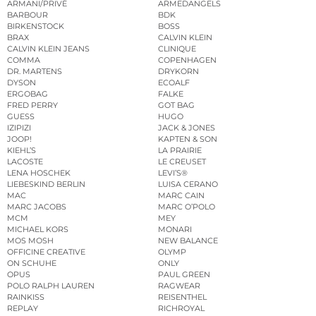
ARMANI/PRIVÉ
ARMEDANGELS
BARBOUR
BDK
BIRKENSTOCK
BOSS
BRAX
CALVIN KLEIN
CALVIN KLEIN JEANS
CLINIQUE
COMMA
COPENHAGEN
DR. MARTENS
DRYKORN
DYSON
ECOALF
ERGOBAG
FALKE
FRED PERRY
GOT BAG
GUESS
HUGO
IZIPIZI
JACK & JONES
JOOP!
KAPTEN & SON
KIEHL’S
LA PRAIRIE
LACOSTE
LE CREUSET
LENA HOSCHEK
LEVI’S®
LIEBESKIND BERLIN
LUISA CERANO
MAC
MARC CAIN
MARC JACOBS
MARC O’POLO
MCM
MEY
MICHAEL KORS
MONARI
MOS MOSH
NEW BALANCE
OFFICINE CREATIVE
OLYMP
ON SCHUHE
ONLY
OPUS
PAUL GREEN
POLO RALPH LAUREN
RAGWEAR
RAINKISS
REISENTHEL
REPLAY
RICHROYAL