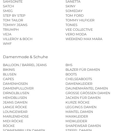
SAMSONITE
SANETTA
SATCH
SKINY
SMEG
SOMEDAY
STEP BY STEP
TOM FORD
TOM TAILOR
TOMMY HILFIGER
TOMMY JEANS
TONIES
TRIUMPH
VEE COLLECTIVE
VEJA
VERO MODA
VILLEROY & BOCH
WEEKEND MAX MARA
WMF
Damenmode & Schuhe
BALLOON / BARREL JEANS
BHS
BIKINIS
BLAZER FÜR DAMEN
BLUSEN
BOOTS
CAPES
CHELSEABOOTS
DAMENHOSEN
DAMENKLEIDER
DAMENPULLOVER
DAUNENMÄNTEL DAMEN
DIRNDLBLUSEN
GROSSE GRÖSSEN DAMEN
HEMDBLUSEN
JACKEN FÜR DAMEN
JEANS DAMEN
KURZE RÖCKE
LANGE RÖCKE
LEGGINGS DAMEN
LOUNGEWEAR
MÄNTEL DAMEN
MARLENEHOSE
MAXIKLEIDER
MIDI RÖCKE
MIDIKLEIDER
RÖCKE
SHAPEWEAR DAMEN
SONNENBRILLEN DAMEN
STIEFEL DAMEN