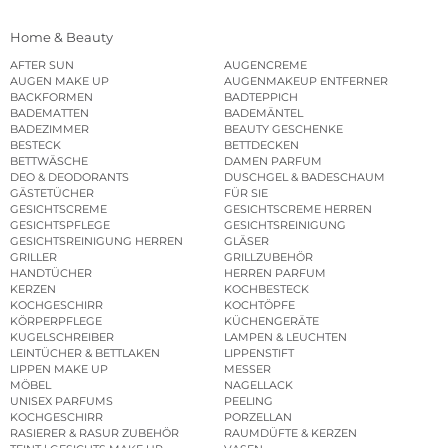
Home & Beauty
AFTER SUN
AUGENCREME
AUGEN MAKE UP
AUGENMAKEUP ENTFERNER
BACKFORMEN
BADTEPPICH
BADEMATTEN
BADEMÄNTEL
BADEZIMMER
BEAUTY GESCHENKE
BESTECK
BETTDECKEN
BETTWÄSCHE
DAMEN PARFUM
DEO & DEODORANTS
DUSCHGEL & BADESCHAUM
GÄSTETÜCHER
FÜR SIE
GESICHTSCREME
GESICHTSCREME HERREN
GESICHTSPFLEGE
GESICHTSREINIGUNG
GESICHTSREINIGUNG HERREN
GLÄSER
GRILLER
GRILLZUBEHÖR
HANDTÜCHER
HERREN PARFUM
KERZEN
KOCHBESTECK
KOCHGESCHIRR
KOCHTÖPFE
KÖRPERPFLEGE
KÜCHENGERÄTE
KUGELSCHREIBER
LAMPEN & LEUCHTEN
LEINTÜCHER & BETTLAKEN
LIPPENSTIFT
LIPPEN MAKE UP
MESSER
MÖBEL
NAGELLACK
UNISEX PARFUMS
PEELING
KOCHGESCHIRR
PORZELLAN
RASIERER & RASUR ZUBEHÖR
RAUMDÜFTE & KERZEN