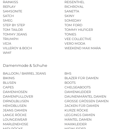
RAINKISS
REISENTHEL
REPLAY
RICHROYAL
SAMSONITE
SANETTA
SATCH
SKINY
SMEG
SOMEDAY
STEP BY STEP
TOM FORD
TOM TAILOR
TOMMY HILFIGER
TOMMY JEANS
TONIES
TRIUMPH
VEE COLLECTIVE
VEJA
VERO MODA
VILLEROY & BOCH
WEEKEND MAX MARA
WMF
Damenmode & Schuhe
BALLOON / BARREL JEANS
BHS
BIKINIS
BLAZER FÜR DAMEN
BLUSEN
BOOTS
CAPES
CHELSEABOOTS
DAMENHOSEN
DAMENKLEIDER
DAMENPULLOVER
DAUNENMÄNTEL DAMEN
DIRNDLBLUSEN
GROSSE GRÖSSEN DAMEN
HEMDBLUSEN
JACKEN FÜR DAMEN
JEANS DAMEN
KURZE RÖCKE
LANGE RÖCKE
LEGGINGS DAMEN
LOUNGEWEAR
MÄNTEL DAMEN
MARLENEHOSE
MAXIKLEIDER
MIDI RÖCKE
MIDIKLEIDER