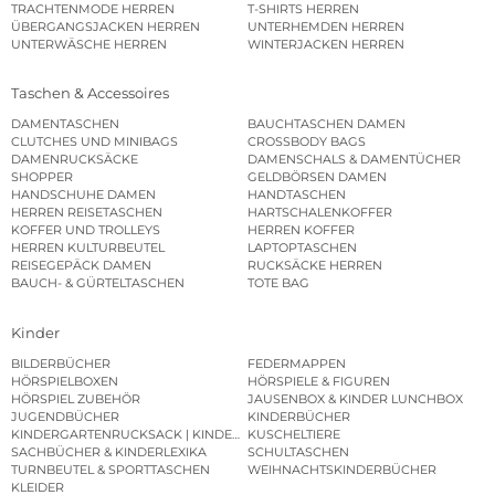
TRACHTENMODE HERREN
T-SHIRTS HERREN
ÜBERGANGSJACKEN HERREN
UNTERHEMDEN HERREN
UNTERWÄSCHE HERREN
WINTERJACKEN HERREN
Taschen & Accessoires
DAMENTASCHEN
BAUCHTASCHEN DAMEN
CLUTCHES UND MINIBAGS
CROSSBODY BAGS
DAMENRUCKSÄCKE
DAMENSCHALS & DAMENTÜCHER
SHOPPER
GELDBÖRSEN DAMEN
HANDSCHUHE DAMEN
HANDTASCHEN
HERREN REISETASCHEN
HARTSCHALENKOFFER
KOFFER UND TROLLEYS
HERREN KOFFER
HERREN KULTURBEUTEL
LAPTOPTASCHEN
REISEGEPÄCK DAMEN
RUCKSÄCKE HERREN
BAUCH- & GÜRTELTASCHEN
TOTE BAG
Kinder
BILDERBÜCHER
FEDERMAPPEN
HÖRSPIELBOXEN
HÖRSPIELE & FIGUREN
HÖRSPIEL ZUBEHÖR
JAUSENBOX & KINDER LUNCHBOX
JUGENDBÜCHER
KINDERBÜCHER
KINDERGARTENRUCKSACK | KINDERGARTENBEUTEL
KUSCHELTIERE
SACHBÜCHER & KINDERLEXIKA
SCHULTASCHEN
TURNBEUTEL & SPORTTASCHEN
WEIHNACHTSKINDERBÜCHER
KLEIDER