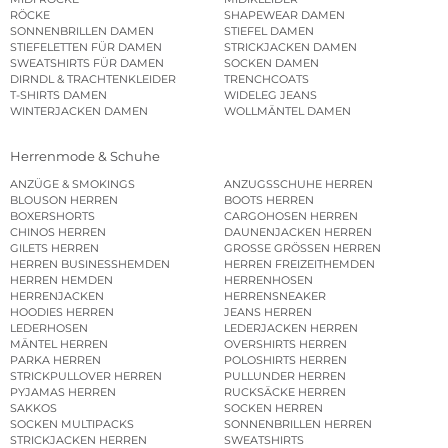
RÖCKE
SHAPEWEAR DAMEN
SONNENBRILLEN DAMEN
STIEFEL DAMEN
STIEFELETTEN FÜR DAMEN
STRICKJACKEN DAMEN
SWEATSHIRTS FÜR DAMEN
SOCKEN DAMEN
DIRNDL & TRACHTENKLEIDER
TRENCHCOATS
T-SHIRTS DAMEN
WIDELEG JEANS
WINTERJACKEN DAMEN
WOLLMÄNTEL DAMEN
Herrenmode & Schuhe
ANZÜGE & SMOKINGS
ANZUGSSCHUHE HERREN
BLOUSON HERREN
BOOTS HERREN
BOXERSHORTS
CARGOHOSEN HERREN
CHINOS HERREN
DAUNENJACKEN HERREN
GILETS HERREN
GROSSE GRÖSSEN HERREN
HERREN BUSINESSHEMDEN
HERREN FREIZEITHEMDEN
HERREN HEMDEN
HERRENHOSEN
HERRENJACKEN
HERRENSNEAKER
HOODIES HERREN
JEANS HERREN
LEDERHOSEN
LEDERJACKEN HERREN
MÄNTEL HERREN
OVERSHIRTS HERREN
PARKA HERREN
POLOSHIRTS HERREN
STRICKPULLOVER HERREN
PULLUNDER HERREN
PYJAMAS HERREN
RUCKSÄCKE HERREN
SAKKOS
SOCKEN HERREN
SOCKEN MULTIPACKS
SONNENBRILLEN HERREN
STRICKJACKEN HERREN
SWEATSHIRTS