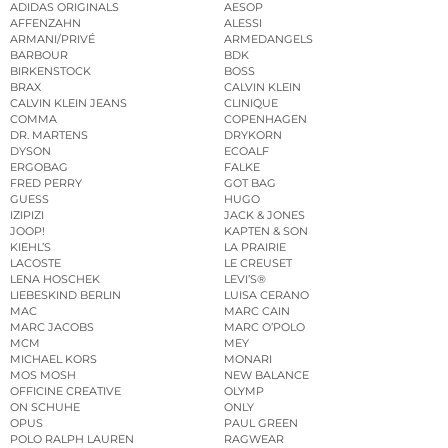
ADIDAS ORIGINALS
AESOP
AFFENZAHN
ALESSI
ARMANI/PRIVÉ
ARMEDANGELS
BARBOUR
BDK
BIRKENSTOCK
BOSS
BRAX
CALVIN KLEIN
CALVIN KLEIN JEANS
CLINIQUE
COMMA
COPENHAGEN
DR. MARTENS
DRYKORN
DYSON
ECOALF
ERGOBAG
FALKE
FRED PERRY
GOT BAG
GUESS
HUGO
IZIPIZI
JACK & JONES
JOOP!
KAPTEN & SON
KIEHL’S
LA PRAIRIE
LACOSTE
LE CREUSET
LENA HOSCHEK
LEVI’S®
LIEBESKIND BERLIN
LUISA CERANO
MAC
MARC CAIN
MARC JACOBS
MARC O’POLO
MCM
MEY
MICHAEL KORS
MONARI
MOS MOSH
NEW BALANCE
OFFICINE CREATIVE
OLYMP
ON SCHUHE
ONLY
OPUS
PAUL GREEN
POLO RALPH LAUREN
RAGWEAR