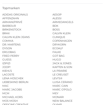
Topmarken
ADIDAS ORIGINALS
AESOP
AFFENZAHN
ALESSI
ARMANI/PRIVÉ
ARMEDANGELS
BARBOUR
BDK
BIRKENSTOCK
BOSS
BRAX
CALVIN KLEIN
CALVIN KLEIN JEANS
CLINIQUE
COMMA
COPENHAGEN
DR. MARTENS
DRYKORN
DYSON
ECOALF
ERGOBAG
FALKE
FRED PERRY
GOT BAG
GUESS
HUGO
IZIPIZI
JACK & JONES
JOOP!
KAPTEN & SON
KIEHL’S
LA PRAIRIE
LACOSTE
LE CREUSET
LENA HOSCHEK
LEVI’S®
LIEBESKIND BERLIN
LUISA CERANO
MAC
MARC CAIN
MARC JACOBS
MARC O’POLO
MCM
MEY
MICHAEL KORS
MONARI
MOS MOSH
NEW BALANCE
OFFICINE CREATIVE
OLYMP