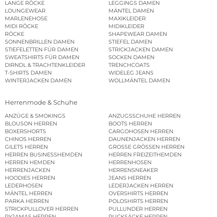
LANGE RÖCKE
LEGGINGS DAMEN
LOUNGEWEAR
MÄNTEL DAMEN
MARLENEHOSE
MAXIKLEIDER
MIDI RÖCKE
MIDIKLEIDER
RÖCKE
SHAPEWEAR DAMEN
SONNENBRILLEN DAMEN
STIEFEL DAMEN
STIEFELETTEN FÜR DAMEN
STRICKJACKEN DAMEN
SWEATSHIRTS FÜR DAMEN
SOCKEN DAMEN
DIRNDL & TRACHTENKLEIDER
TRENCHCOATS
T-SHIRTS DAMEN
WIDELEG JEANS
WINTERJACKEN DAMEN
WOLLMÄNTEL DAMEN
Herrenmode & Schuhe
ANZÜGE & SMOKINGS
ANZUGSSCHUHE HERREN
BLOUSON HERREN
BOOTS HERREN
BOXERSHORTS
CARGOHOSEN HERREN
CHINOS HERREN
DAUNENJACKEN HERREN
GILETS HERREN
GROSSE GRÖSSEN HERREN
HERREN BUSINESSHEMDEN
HERREN FREIZEITHEMDEN
HERREN HEMDEN
HERRENHOSEN
HERRENJACKEN
HERRENSNEAKER
HOODIES HERREN
JEANS HERREN
LEDERHOSEN
LEDERJACKEN HERREN
MÄNTEL HERREN
OVERSHIRTS HERREN
PARKA HERREN
POLOSHIRTS HERREN
STRICKPULLOVER HERREN
PULLUNDER HERREN
PYJAMAS HERREN
RUCKSÄCKE HERREN