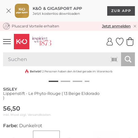
K&Ö & GIGASPORT APP
ZUR APP
Jetzt kostenlos downloaden
Pluscard Vorteile erhalten
KOSTENLOSER VERSAND* & RÜCKVERSAND
Jetzt anmelden
UNSERE APP
CLICK &
CLICK &
COLLECT
RESERVE
Beliebt!
2 Personen haben den Artikel gerade im Warenkorb
SISLEY
Lippenstift - Le Phyto-Rouge ( 13 Beige Eldorado
)
56,50
inkl. Mwst zzgl.
Versandkosten
Farbe:
Dunkelrot