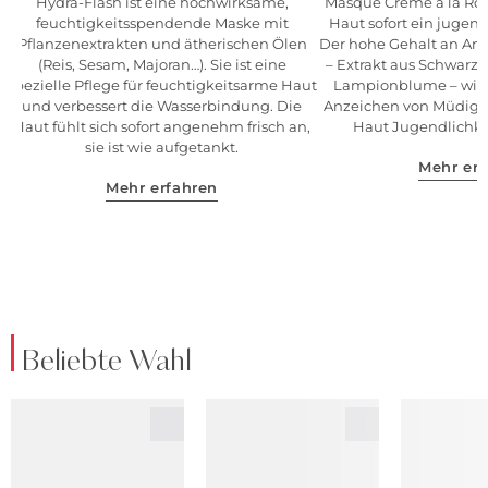
Hydra-Flash ist eine hochwirksame,
Masque Crème à la Rose
feuchtigkeitsspendende Maske mit
Haut sofort ein jugen
Pflanzenextrakten und ätherischen Ölen
Der hohe Gehalt an Ant
(Reis, Sesam, Majoran…). Sie ist eine
– Extrakt aus Schwarzer
spezielle Pflege für feuchtigkeitsarme Haut
Lampionblume – wirkt
und verbessert die Wasserbindung. Die
Anzeichen von Müdigke
Haut fühlt sich sofort angenehm frisch an,
Haut Jugendlichkei
sie ist wie aufgetankt.
Mehr erf
Mehr erfahren
Beliebte Wahl