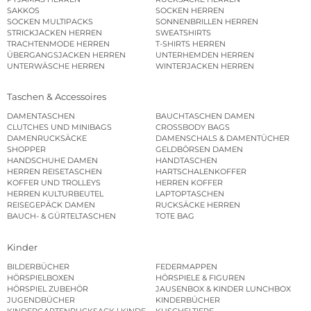
SAKKOS
SOCKEN HERREN
SOCKEN MULTIPACKS
SONNENBRILLEN HERREN
STRICKJACKEN HERREN
SWEATSHIRTS
TRACHTENMODE HERREN
T-SHIRTS HERREN
ÜBERGANGSJACKEN HERREN
UNTERHEMDEN HERREN
UNTERWÄSCHE HERREN
WINTERJACKEN HERREN
Taschen & Accessoires
DAMENTASCHEN
BAUCHTASCHEN DAMEN
CLUTCHES UND MINIBAGS
CROSSBODY BAGS
DAMENRUCKSÄCKE
DAMENSCHALS & DAMENTÜCHER
SHOPPER
GELDBÖRSEN DAMEN
HANDSCHUHE DAMEN
HANDTASCHEN
HERREN REISETASCHEN
HARTSCHALENKOFFER
KOFFER UND TROLLEYS
HERREN KOFFER
HERREN KULTURBEUTEL
LAPTOPTASCHEN
REISEGEPÄCK DAMEN
RUCKSÄCKE HERREN
BAUCH- & GÜRTELTASCHEN
TOTE BAG
Kinder
BILDERBÜCHER
FEDERMAPPEN
HÖRSPIELBOXEN
HÖRSPIELE & FIGUREN
HÖRSPIEL ZUBEHÖR
JAUSENBOX & KINDER LUNCHBOX
JUGENDBÜCHER
KINDERBÜCHER
KINDERGARTENRUCKSACK | KINDERGARTENBEUTEL
KUSCHELTIERE