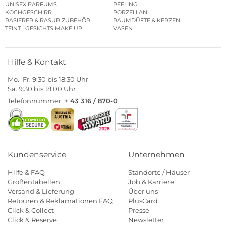
UNISEX PARFUMS
PEELING
KOCHGESCHIRR
PORZELLAN
RASIERER & RASUR ZUBEHÖR
RAUMDÜFTE & KERZEN
TEINT | GESICHTS MAKE UP
VASEN
Hilfe & Kontakt
Mo.–Fr. 9:30 bis 18:30 Uhr
Sa. 9:30 bis 18:00 Uhr
Telefonnummer:
+ 43 316 / 870-0
Kundenservice
Unternehmen
Hilfe & FAQ
Standorte / Häuser
Größentabellen
Job & Karriere
Versand & Lieferung
Über uns
Retouren & Reklamationen FAQ
PlusCard
Click & Collect
Presse
Click & Reserve
Newsletter