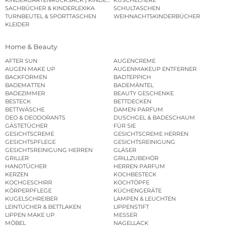
SACHBÜCHER & KINDERLEXIKA
SCHULTASCHEN
TURNBEUTEL & SPORTTASCHEN
WEIHNACHTSKINDERBÜCHER
KLEIDER
Home & Beauty
AFTER SUN
AUGENCREME
AUGEN MAKE UP
AUGENMAKEUP ENTFERNER
BACKFORMEN
BADTEPPICH
BADEMATTEN
BADEMÄNTEL
BADEZIMMER
BEAUTY GESCHENKE
BESTECK
BETTDECKEN
BETTWÄSCHE
DAMEN PARFUM
DEO & DEODORANTS
DUSCHGEL & BADESCHAUM
GÄSTETÜCHER
FÜR SIE
GESICHTSCREME
GESICHTSCREME HERREN
GESICHTSPFLEGE
GESICHTSREINIGUNG
GESICHTSREINIGUNG HERREN
GLÄSER
GRILLER
GRILLZUBEHÖR
HANDTÜCHER
HERREN PARFUM
KERZEN
KOCHBESTECK
KOCHGESCHIRR
KOCHTÖPFE
KÖRPERPFLEGE
KÜCHENGERÄTE
KUGELSCHREIBER
LAMPEN & LEUCHTEN
LEINTÜCHER & BETTLAKEN
LIPPENSTIFT
LIPPEN MAKE UP
MESSER
MÖBEL
NAGELLACK