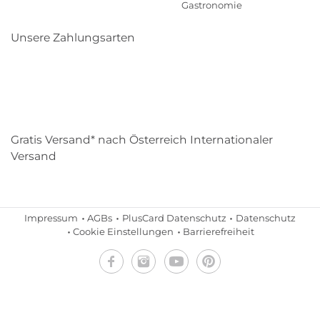
Gastronomie
Unsere Zahlungsarten
Klarna
Paypal
Mastercard
Visa
Diners
Eps
Shop
Applepay
Amazon
Gratis Versand* nach Österreich Internationaler
Versand
Impressum
AGBs
PlusCard Datenschutz
Datenschutz
Cookie Einstellungen
Barrierefreiheit