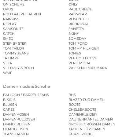
ON SCHUHE
ONLY
OPUS
PAUL GREEN
POLO RALPH LAUREN
RAGWEAR
RAINKISS
REISENTHEL
REPLAY
RICHROYAL
SAMSONITE
SANETTA
SATCH
SKINY
SMEG
SOMEDAY
STEP BY STEP
TOM FORD
TOM TAILOR
TOMMY HILFIGER
TOMMY JEANS
TONIES
TRIUMPH
VEE COLLECTIVE
VEJA
VERO MODA
VILLEROY & BOCH
WEEKEND MAX MARA
WMF
Damenmode & Schuhe
BALLOON / BARREL JEANS
BHS
BIKINIS
BLAZER FÜR DAMEN
BLUSEN
BOOTS
CAPES
CHELSEABOOTS
DAMENHOSEN
DAMENKLEIDER
DAMENPULLOVER
DAUNENMÄNTEL DAMEN
DIRNDLBLUSEN
GROSSE GRÖSSEN DAMEN
HEMDBLUSEN
JACKEN FÜR DAMEN
JEANS DAMEN
KURZE RÖCKE