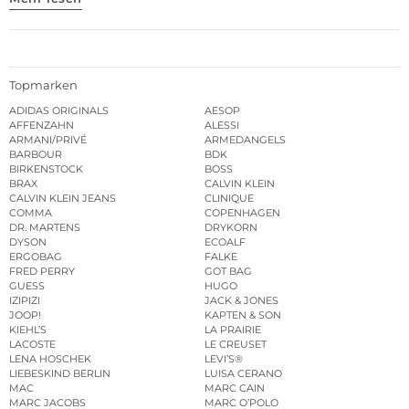
Topmarken
ADIDAS ORIGINALS
AESOP
AFFENZAHN
ALESSI
ARMANI/PRIVÉ
ARMEDANGELS
BARBOUR
BDK
BIRKENSTOCK
BOSS
BRAX
CALVIN KLEIN
CALVIN KLEIN JEANS
CLINIQUE
COMMA
COPENHAGEN
DR. MARTENS
DRYKORN
DYSON
ECOALF
ERGOBAG
FALKE
FRED PERRY
GOT BAG
GUESS
HUGO
IZIPIZI
JACK & JONES
JOOP!
KAPTEN & SON
KIEHL’S
LA PRAIRIE
LACOSTE
LE CREUSET
LENA HOSCHEK
LEVI’S®
LIEBESKIND BERLIN
LUISA CERANO
MAC
MARC CAIN
MARC JACOBS
MARC O’POLO