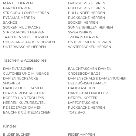
MÄNTEL HERREN
OVERSHIRTS HERREN
PARKA HERREN
POLOSHIRTS HERREN
STRICKPULLOVER HERREN
PULLUNDER HERREN
PYJAMAS HERREN
RUCKSÄCKE HERREN
SAKKOS
SOCKEN HERREN
SOCKEN MULTIPACKS
SONNENBRILLEN HERREN
STRICKJACKEN HERREN
SWEATSHIRTS
TRACHTENMODE HERREN
T-SHIRTS HERREN
ÜBERGANGSJACKEN HERREN
UNTERHEMDEN HERREN
UNTERWÄSCHE HERREN
WINTERJACKEN HERREN
Taschen & Accessoires
DAMENTASCHEN
BAUCHTASCHEN DAMEN
CLUTCHES UND MINIBAGS
CROSSBODY BAGS
DAMENRUCKSÄCKE
DAMENSCHALS & DAMENTÜCHER
SHOPPER
GELDBÖRSEN DAMEN
HANDSCHUHE DAMEN
HANDTASCHEN
HERREN REISETASCHEN
HARTSCHALENKOFFER
KOFFER UND TROLLEYS
HERREN KOFFER
HERREN KULTURBEUTEL
LAPTOPTASCHEN
REISEGEPÄCK DAMEN
RUCKSÄCKE HERREN
BAUCH- & GÜRTELTASCHEN
TOTE BAG
Kinder
BILDERBÜCHER
FEDERMAPPEN