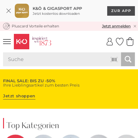
K&Ö & GIGASPORT APP
ZUR APP
Jetzt kostenlos downloaden
Pluscard Vorteile erhalten
KOSTENLOSER VERSAND* & RÜCKVERSAND
Jetzt anmelden
UNSERE APP
CLICK &
CLICK &
COLLECT
RESERVE
FINAL SALE: BIS ZU -50%
Ihre Lieblingsartikel zum besten Preis
Jetzt shoppen
Top Kategorien