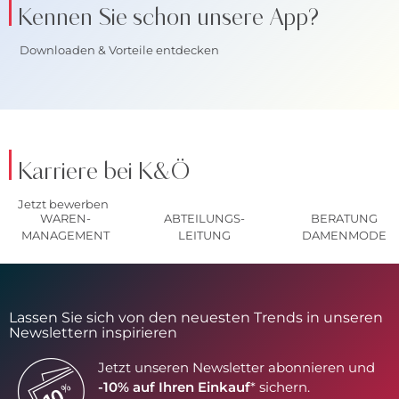
Kennen Sie schon unsere App?
Downloaden & Vorteile entdecken
Karriere bei K&Ö
Jetzt bewerben
WAREN-
ABTEILUNGS-
BERATUNG
MANAGEMENT
LEITUNG
DAMENMODE
Lassen Sie sich von den neuesten Trends in unseren
Newslettern inspirieren
Jetzt unseren Newsletter abonnieren und
-10% auf Ihren Einkauf
* sichern.