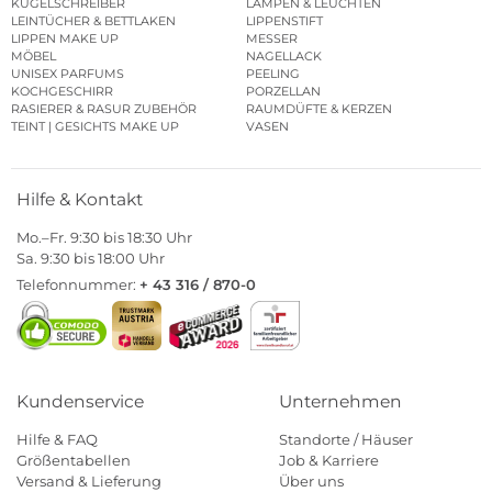
KUGELSCHREIBER
LAMPEN & LEUCHTEN
LEINTÜCHER & BETTLAKEN
LIPPENSTIFT
LIPPEN MAKE UP
MESSER
MÖBEL
NAGELLACK
UNISEX PARFUMS
PEELING
KOCHGESCHIRR
PORZELLAN
RASIERER & RASUR ZUBEHÖR
RAUMDÜFTE & KERZEN
TEINT | GESICHTS MAKE UP
VASEN
Hilfe & Kontakt
Mo.–Fr. 9:30 bis 18:30 Uhr
Sa. 9:30 bis 18:00 Uhr
Telefonnummer:
+ 43 316 / 870-0
Kundenservice
Unternehmen
Hilfe & FAQ
Standorte / Häuser
Größentabellen
Job & Karriere
Versand & Lieferung
Über uns