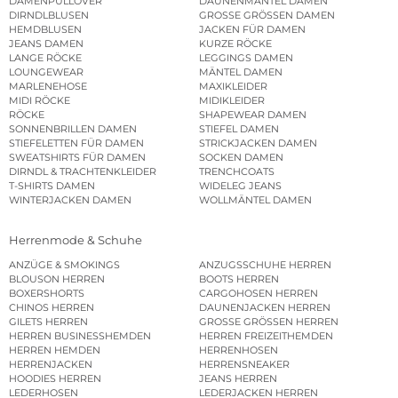
DAMENPULLOVER
DAUNENMÄNTEL DAMEN
DIRNDLBLUSEN
GROSSE GRÖSSEN DAMEN
HEMDBLUSEN
JACKEN FÜR DAMEN
JEANS DAMEN
KURZE RÖCKE
LANGE RÖCKE
LEGGINGS DAMEN
LOUNGEWEAR
MÄNTEL DAMEN
MARLENEHOSE
MAXIKLEIDER
MIDI RÖCKE
MIDIKLEIDER
RÖCKE
SHAPEWEAR DAMEN
SONNENBRILLEN DAMEN
STIEFEL DAMEN
STIEFELETTEN FÜR DAMEN
STRICKJACKEN DAMEN
SWEATSHIRTS FÜR DAMEN
SOCKEN DAMEN
DIRNDL & TRACHTENKLEIDER
TRENCHCOATS
T-SHIRTS DAMEN
WIDELEG JEANS
WINTERJACKEN DAMEN
WOLLMÄNTEL DAMEN
Herrenmode & Schuhe
ANZÜGE & SMOKINGS
ANZUGSSCHUHE HERREN
BLOUSON HERREN
BOOTS HERREN
BOXERSHORTS
CARGOHOSEN HERREN
CHINOS HERREN
DAUNENJACKEN HERREN
GILETS HERREN
GROSSE GRÖSSEN HERREN
HERREN BUSINESSHEMDEN
HERREN FREIZEITHEMDEN
HERREN HEMDEN
HERRENHOSEN
HERRENJACKEN
HERRENSNEAKER
HOODIES HERREN
JEANS HERREN
LEDERHOSEN
LEDERJACKEN HERREN