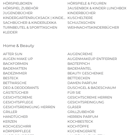
HÖRSPIELBOXEN
HÖRSPIELE & FIGUREN
HÖRSPIEL ZUBEHÖR
JAUSENBOX & KINDER LUNCHBOX
JUGENDBÜCHER
KINDERBÜCHER
KINDERGARTENRUCKSACK | KINDERGARTENBEUTEL
KUSCHELTIERE
SACHBÜCHER & KINDERLEXIKA
SCHULTASCHEN
TURNBEUTEL & SPORTTASCHEN
WEIHNACHTSKINDERBÜCHER
KLEIDER
Home & Beauty
AFTER SUN
AUGENCREME
AUGEN MAKE UP
AUGENMAKEUP ENTFERNER
BACKFORMEN
BADTEPPICH
BADEMATTEN
BADEMÄNTEL
BADEZIMMER
BEAUTY GESCHENKE
BESTECK
BETTDECKEN
BETTWÄSCHE
DAMEN PARFUM
DEO & DEODORANTS
DUSCHGEL & BADESCHAUM
GÄSTETÜCHER
FÜR SIE
GESICHTSCREME
GESICHTSCREME HERREN
GESICHTSPFLEGE
GESICHTSREINIGUNG
GESICHTSREINIGUNG HERREN
GLÄSER
GRILLER
GRILLZUBEHÖR
HANDTÜCHER
HERREN PARFUM
KERZEN
KOCHBESTECK
KOCHGESCHIRR
KOCHTÖPFE
KÖRPERPFLEGE
KÜCHENGERÄTE