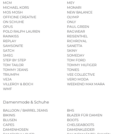
MCM
MEY
MICHAEL KORS
MONARI
MOS MOSH
NEW BALANCE
OFFICINE CREATIVE
OLYMP
ON SCHUHE
ONLY
OPUS
PAUL GREEN
POLO RALPH LAUREN
RAGWEAR
RAINKISS
REISENTHEL
REPLAY
RICHROYAL
SAMSONITE
SANETTA
SATCH
SKINY
SMEG
SOMEDAY
STEP BY STEP
TOM FORD
TOM TAILOR
TOMMY HILFIGER
TOMMY JEANS
TONIES
TRIUMPH
VEE COLLECTIVE
VEJA
VERO MODA
VILLEROY & BOCH
WEEKEND MAX MARA
WMF
Damenmode & Schuhe
BALLOON / BARREL JEANS
BHS
BIKINIS
BLAZER FÜR DAMEN
BLUSEN
BOOTS
CAPES
CHELSEABOOTS
DAMENHOSEN
DAMENKLEIDER