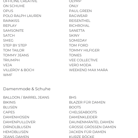
OFFICINE CREATIVE
OLYMP
ON SCHUHE
ONLY
OPUS
PAUL GREEN
POLO RALPH LAUREN
RAGWEAR
RAINKISS
REISENTHEL
REPLAY
RICHROYAL
SAMSONITE
SANETTA
SATCH
SKINY
SMEG
SOMEDAY
STEP BY STEP
TOM FORD
TOM TAILOR
TOMMY HILFIGER
TOMMY JEANS
TONIES
TRIUMPH
VEE COLLECTIVE
VEJA
VERO MODA
VILLEROY & BOCH
WEEKEND MAX MARA
WMF
Damenmode & Schuhe
BALLOON / BARREL JEANS
BHS
BIKINIS
BLAZER FÜR DAMEN
BLUSEN
BOOTS
CAPES
CHELSEABOOTS
DAMENHOSEN
DAMENKLEIDER
DAMENPULLOVER
DAUNENMÄNTEL DAMEN
DIRNDLBLUSEN
GROSSE GRÖSSEN DAMEN
HEMDBLUSEN
JACKEN FÜR DAMEN
JEANS DAMEN
KURZE RÖCKE