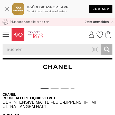
K&Ö & GIGASPORT APP
ZUR APP
Jetzt kostenlos downloaden
Pluscard Vorteile erhalten
KOSTENLOSER VERSAND* & RÜCKVERSAND
Jetzt anmelden
UNSERE APP
CLICK &
CLICK &
COLLECT
RESERVE
CHANEL
ROUGE ALLURE LIQUID VELVET
DER INTENSIVE MATTE FLUID-LIPPENSTIFT MIT
ULTRA-LANGEM HALT