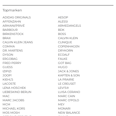
Topmarken
ADIDAS ORIGINALS
AESOP
AFFENZAHN
ALESSI
ARMANI/PRIVÉ
ARMEDANGELS
BARBOUR
BDK
BIRKENSTOCK
BOSS
BRAX
CALVIN KLEIN
CALVIN KLEIN JEANS
CLINIQUE
COMMA
COPENHAGEN
DR. MARTENS
DRYKORN
DYSON
ECOALF
ERGOBAG
FALKE
FRED PERRY
GOT BAG
GUESS
HUGO
IZIPIZI
JACK & JONES
JOOP!
KAPTEN & SON
KIEHL’S
LA PRAIRIE
LACOSTE
LE CREUSET
LENA HOSCHEK
LEVI’S®
LIEBESKIND BERLIN
LUISA CERANO
MAC
MARC CAIN
MARC JACOBS
MARC O’POLO
MCM
MEY
MICHAEL KORS
MONARI
MOS MOSH
NEW BALANCE