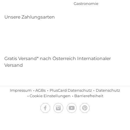
Gastronomie
Unsere Zahlungsarten
Klarna
Paypal
Mastercard
Visa
Diners
Eps
Shop
Applepay
Amazon
Gratis Versand* nach Österreich Internationaler
Versand
Impressum
AGBs
PlusCard Datenschutz
Datenschutz
Cookie Einstellungen
Barrierefreiheit