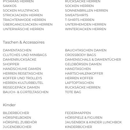
PYJAMAS HERREN
RUCKSÄCKE HERREN
SAKKOS
SOCKEN HERREN
SOCKEN MULTIPACKS
SONNENBRILLEN HERREN
STRICKJACKEN HERREN
SWEATSHIRTS
TRACHTENMODE HERREN
T-SHIRTS HERREN
ÜBERGANGSJACKEN HERREN
UNTERHEMDEN HERREN
UNTERWÄSCHE HERREN
WINTERJACKEN HERREN
Taschen & Accessoires
DAMENTASCHEN
BAUCHTASCHEN DAMEN
CLUTCHES UND MINIBAGS
CROSSBODY BAGS
DAMENRUCKSÄCKE
DAMENSCHALS & DAMENTÜCHER
SHOPPER
GELDBÖRSEN DAMEN
HANDSCHUHE DAMEN
HANDTASCHEN
HERREN REISETASCHEN
HARTSCHALENKOFFER
KOFFER UND TROLLEYS
HERREN KOFFER
HERREN KULTURBEUTEL
LAPTOPTASCHEN
REISEGEPÄCK DAMEN
RUCKSÄCKE HERREN
BAUCH- & GÜRTELTASCHEN
TOTE BAG
Kinder
BILDERBÜCHER
FEDERMAPPEN
HÖRSPIELBOXEN
HÖRSPIELE & FIGUREN
HÖRSPIEL ZUBEHÖR
JAUSENBOX & KINDER LUNCHBOX
JUGENDBÜCHER
KINDERBÜCHER