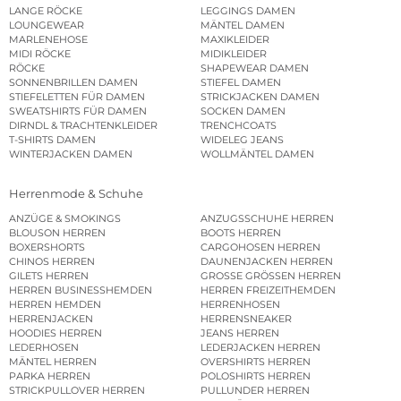
LANGE RÖCKE
LEGGINGS DAMEN
LOUNGEWEAR
MÄNTEL DAMEN
MARLENEHOSE
MAXIKLEIDER
MIDI RÖCKE
MIDIKLEIDER
RÖCKE
SHAPEWEAR DAMEN
SONNENBRILLEN DAMEN
STIEFEL DAMEN
STIEFELETTEN FÜR DAMEN
STRICKJACKEN DAMEN
SWEATSHIRTS FÜR DAMEN
SOCKEN DAMEN
DIRNDL & TRACHTENKLEIDER
TRENCHCOATS
T-SHIRTS DAMEN
WIDELEG JEANS
WINTERJACKEN DAMEN
WOLLMÄNTEL DAMEN
Herrenmode & Schuhe
ANZÜGE & SMOKINGS
ANZUGSSCHUHE HERREN
BLOUSON HERREN
BOOTS HERREN
BOXERSHORTS
CARGOHOSEN HERREN
CHINOS HERREN
DAUNENJACKEN HERREN
GILETS HERREN
GROSSE GRÖSSEN HERREN
HERREN BUSINESSHEMDEN
HERREN FREIZEITHEMDEN
HERREN HEMDEN
HERRENHOSEN
HERRENJACKEN
HERRENSNEAKER
HOODIES HERREN
JEANS HERREN
LEDERHOSEN
LEDERJACKEN HERREN
MÄNTEL HERREN
OVERSHIRTS HERREN
PARKA HERREN
POLOSHIRTS HERREN
STRICKPULLOVER HERREN
PULLUNDER HERREN