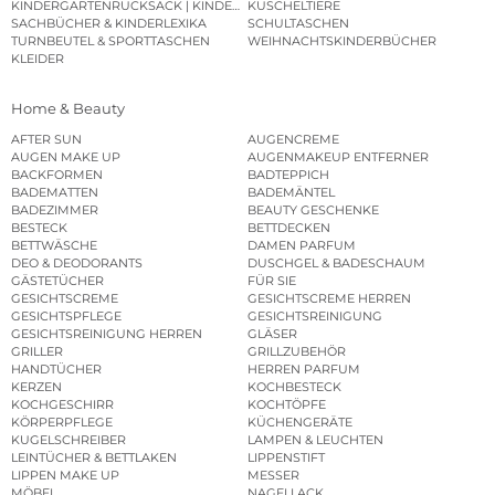
KINDERGARTENRUCKSACK | KINDERGARTENBEUTEL
KUSCHELTIERE
SACHBÜCHER & KINDERLEXIKA
SCHULTASCHEN
TURNBEUTEL & SPORTTASCHEN
WEIHNACHTSKINDERBÜCHER
KLEIDER
Home & Beauty
AFTER SUN
AUGENCREME
AUGEN MAKE UP
AUGENMAKEUP ENTFERNER
BACKFORMEN
BADTEPPICH
BADEMATTEN
BADEMÄNTEL
BADEZIMMER
BEAUTY GESCHENKE
BESTECK
BETTDECKEN
BETTWÄSCHE
DAMEN PARFUM
DEO & DEODORANTS
DUSCHGEL & BADESCHAUM
GÄSTETÜCHER
FÜR SIE
GESICHTSCREME
GESICHTSCREME HERREN
GESICHTSPFLEGE
GESICHTSREINIGUNG
GESICHTSREINIGUNG HERREN
GLÄSER
GRILLER
GRILLZUBEHÖR
HANDTÜCHER
HERREN PARFUM
KERZEN
KOCHBESTECK
KOCHGESCHIRR
KOCHTÖPFE
KÖRPERPFLEGE
KÜCHENGERÄTE
KUGELSCHREIBER
LAMPEN & LEUCHTEN
LEINTÜCHER & BETTLAKEN
LIPPENSTIFT
LIPPEN MAKE UP
MESSER
MÖBEL
NAGELLACK