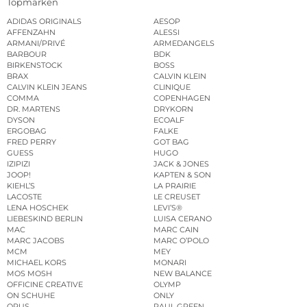
Topmarken
ADIDAS ORIGINALS
AESOP
AFFENZAHN
ALESSI
ARMANI/PRIVÉ
ARMEDANGELS
BARBOUR
BDK
BIRKENSTOCK
BOSS
BRAX
CALVIN KLEIN
CALVIN KLEIN JEANS
CLINIQUE
COMMA
COPENHAGEN
DR. MARTENS
DRYKORN
DYSON
ECOALF
ERGOBAG
FALKE
FRED PERRY
GOT BAG
GUESS
HUGO
IZIPIZI
JACK & JONES
JOOP!
KAPTEN & SON
KIEHL’S
LA PRAIRIE
LACOSTE
LE CREUSET
LENA HOSCHEK
LEVI’S®
LIEBESKIND BERLIN
LUISA CERANO
MAC
MARC CAIN
MARC JACOBS
MARC O’POLO
MCM
MEY
MICHAEL KORS
MONARI
MOS MOSH
NEW BALANCE
OFFICINE CREATIVE
OLYMP
ON SCHUHE
ONLY
OPUS
PAUL GREEN