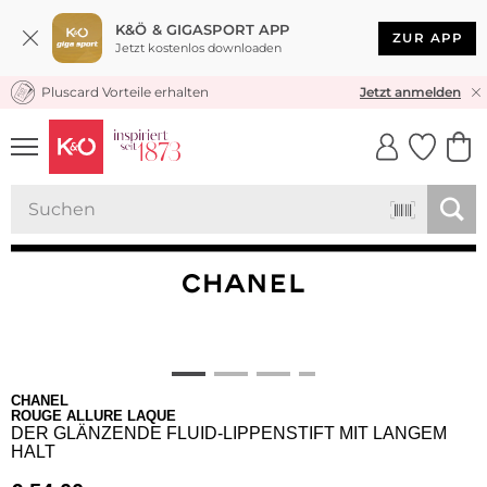
K&Ö & GIGASPORT APP
ZUR APP
Jetzt kostenlos downloaden
Pluscard Vorteile erhalten
KOSTENLOSER VERSAND* & RÜCKVERSAND
Jetzt anmelden
UNSERE APP
CLICK &
CLICK &
COLLECT
RESERVE
CHANEL
ROUGE ALLURE LAQUE
DER GLÄNZENDE FLUID-LIPPENSTIFT MIT LANGEM
HALT