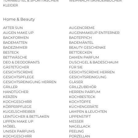
TURNBEUTEL & SPORTTASCHEN
WEIHNACHTSKINDERBÜCHER
KLEIDER
Home & Beauty
AFTER SUN
AUGENCREME
AUGEN MAKE UP
AUGENMAKEUP ENTFERNER
BACKFORMEN
BADTEPPICH
BADEMATTEN
BADEMÄNTEL
BADEZIMMER
BEAUTY GESCHENKE
BESTECK
BETTDECKEN
BETTWÄSCHE
DAMEN PARFUM
DEO & DEODORANTS
DUSCHGEL & BADESCHAUM
GÄSTETÜCHER
FÜR SIE
GESICHTSCREME
GESICHTSCREME HERREN
GESICHTSPFLEGE
GESICHTSREINIGUNG
GESICHTSREINIGUNG HERREN
GLÄSER
GRILLER
GRILLZUBEHÖR
HANDTÜCHER
HERREN PARFUM
KERZEN
KOCHBESTECK
KOCHGESCHIRR
KOCHTÖPFE
KÖRPERPFLEGE
KÜCHENGERÄTE
KUGELSCHREIBER
LAMPEN & LEUCHTEN
LEINTÜCHER & BETTLAKEN
LIPPENSTIFT
LIPPEN MAKE UP
MESSER
MÖBEL
NAGELLACK
UNISEX PARFUMS
PEELING
KOCHGESCHIRR
PORZELLAN