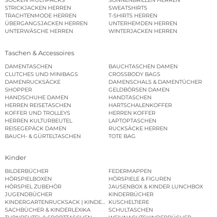
SOCKEN MULTIPACKS
SONNENBRILLEN HERREN
STRICKJACKEN HERREN
SWEATSHIRTS
TRACHTENMODE HERREN
T-SHIRTS HERREN
ÜBERGANGSJACKEN HERREN
UNTERHEMDEN HERREN
UNTERWÄSCHE HERREN
WINTERJACKEN HERREN
Taschen & Accessoires
DAMENTASCHEN
BAUCHTASCHEN DAMEN
CLUTCHES UND MINIBAGS
CROSSBODY BAGS
DAMENRUCKSÄCKE
DAMENSCHALS & DAMENTÜCHER
SHOPPER
GELDBÖRSEN DAMEN
HANDSCHUHE DAMEN
HANDTASCHEN
HERREN REISETASCHEN
HARTSCHALENKOFFER
KOFFER UND TROLLEYS
HERREN KOFFER
HERREN KULTURBEUTEL
LAPTOPTASCHEN
REISEGEPÄCK DAMEN
RUCKSÄCKE HERREN
BAUCH- & GÜRTELTASCHEN
TOTE BAG
Kinder
BILDERBÜCHER
FEDERMAPPEN
HÖRSPIELBOXEN
HÖRSPIELE & FIGUREN
HÖRSPIEL ZUBEHÖR
JAUSENBOX & KINDER LUNCHBOX
JUGENDBÜCHER
KINDERBÜCHER
KINDERGARTENRUCKSACK | KINDERGARTENBEUTEL
KUSCHELTIERE
SACHBÜCHER & KINDERLEXIKA
SCHULTASCHEN