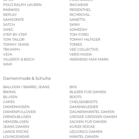
POLO RALPH LAUREN
RAGWEAR
RAINKISS
REISENTHEL
REPLAY
RICHROYAL
SAMSONITE
SANETTA
SATCH
SKINY
SMEG
SOMEDAY
STEP BY STEP
TOM FORD
TOM TAILOR
TOMMY HILFIGER
TOMMY JEANS
TONIES
TRIUMPH
VEE COLLECTIVE
VEJA
VERO MODA
VILLEROY & BOCH
WEEKEND MAX MARA
WMF
Damenmode & Schuhe
BALLOON / BARREL JEANS
BHS
BIKINIS
BLAZER FÜR DAMEN
BLUSEN
BOOTS
CAPES
CHELSEABOOTS
DAMENHOSEN
DAMENKLEIDER
DAMENPULLOVER
DAUNENMÄNTEL DAMEN
DIRNDLBLUSEN
GROSSE GRÖSSEN DAMEN
HEMDBLUSEN
JACKEN FÜR DAMEN
JEANS DAMEN
KURZE RÖCKE
LANGE RÖCKE
LEGGINGS DAMEN
LOUNGEWEAR
MÄNTEL DAMEN