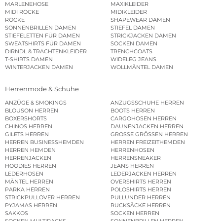
MARLENEHOSE
MAXIKLEIDER
MIDI RÖCKE
MIDIKLEIDER
RÖCKE
SHAPEWEAR DAMEN
SONNENBRILLEN DAMEN
STIEFEL DAMEN
STIEFELETTEN FÜR DAMEN
STRICKJACKEN DAMEN
SWEATSHIRTS FÜR DAMEN
SOCKEN DAMEN
DIRNDL & TRACHTENKLEIDER
TRENCHCOATS
T-SHIRTS DAMEN
WIDELEG JEANS
WINTERJACKEN DAMEN
WOLLMÄNTEL DAMEN
Herrenmode & Schuhe
ANZÜGE & SMOKINGS
ANZUGSSCHUHE HERREN
BLOUSON HERREN
BOOTS HERREN
BOXERSHORTS
CARGOHOSEN HERREN
CHINOS HERREN
DAUNENJACKEN HERREN
GILETS HERREN
GROSSE GRÖSSEN HERREN
HERREN BUSINESSHEMDEN
HERREN FREIZEITHEMDEN
HERREN HEMDEN
HERRENHOSEN
HERRENJACKEN
HERRENSNEAKER
HOODIES HERREN
JEANS HERREN
LEDERHOSEN
LEDERJACKEN HERREN
MÄNTEL HERREN
OVERSHIRTS HERREN
PARKA HERREN
POLOSHIRTS HERREN
STRICKPULLOVER HERREN
PULLUNDER HERREN
PYJAMAS HERREN
RUCKSÄCKE HERREN
SAKKOS
SOCKEN HERREN