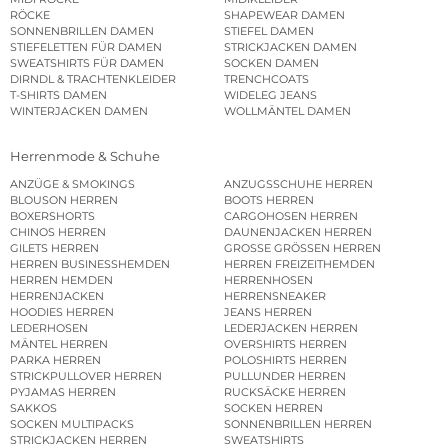
RÖCKE
SHAPEWEAR DAMEN
SONNENBRILLEN DAMEN
STIEFEL DAMEN
STIEFELETTEN FÜR DAMEN
STRICKJACKEN DAMEN
SWEATSHIRTS FÜR DAMEN
SOCKEN DAMEN
DIRNDL & TRACHTENKLEIDER
TRENCHCOATS
T-SHIRTS DAMEN
WIDELEG JEANS
WINTERJACKEN DAMEN
WOLLMÄNTEL DAMEN
Herrenmode & Schuhe
ANZÜGE & SMOKINGS
ANZUGSSCHUHE HERREN
BLOUSON HERREN
BOOTS HERREN
BOXERSHORTS
CARGOHOSEN HERREN
CHINOS HERREN
DAUNENJACKEN HERREN
GILETS HERREN
GROSSE GRÖSSEN HERREN
HERREN BUSINESSHEMDEN
HERREN FREIZEITHEMDEN
HERREN HEMDEN
HERRENHOSEN
HERRENJACKEN
HERRENSNEAKER
HOODIES HERREN
JEANS HERREN
LEDERHOSEN
LEDERJACKEN HERREN
MÄNTEL HERREN
OVERSHIRTS HERREN
PARKA HERREN
POLOSHIRTS HERREN
STRICKPULLOVER HERREN
PULLUNDER HERREN
PYJAMAS HERREN
RUCKSÄCKE HERREN
SAKKOS
SOCKEN HERREN
SOCKEN MULTIPACKS
SONNENBRILLEN HERREN
STRICKJACKEN HERREN
SWEATSHIRTS