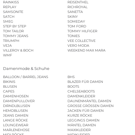
RAINKISS
REISENTHEL
REPLAY
RICHROYAL
SAMSONITE
SANETTA
SATCH
SKINY
SMEG
SOMEDAY
STEP BY STEP
TOM FORD
TOM TAILOR
TOMMY HILFIGER
TOMMY JEANS
TONIES
TRIUMPH
VEE COLLECTIVE
VEJA
VERO MODA
VILLEROY & BOCH
WEEKEND MAX MARA
WMF
Damenmode & Schuhe
BALLOON / BARREL JEANS
BHS
BIKINIS
BLAZER FÜR DAMEN
BLUSEN
BOOTS
CAPES
CHELSEABOOTS
DAMENHOSEN
DAMENKLEIDER
DAMENPULLOVER
DAUNENMÄNTEL DAMEN
DIRNDLBLUSEN
GROSSE GRÖSSEN DAMEN
HEMDBLUSEN
JACKEN FÜR DAMEN
JEANS DAMEN
KURZE RÖCKE
LANGE RÖCKE
LEGGINGS DAMEN
LOUNGEWEAR
MÄNTEL DAMEN
MARLENEHOSE
MAXIKLEIDER
MIDI RÖCKE
MIDIKLEIDER