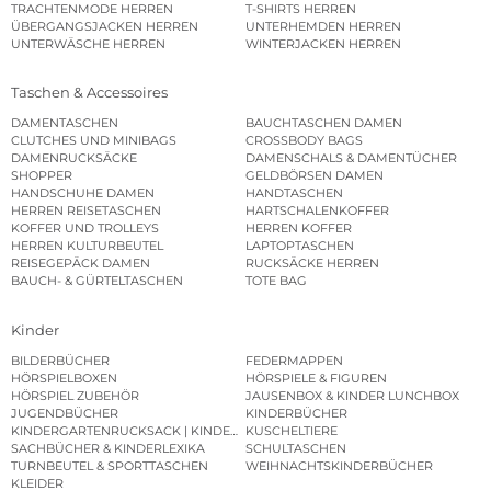
TRACHTENMODE HERREN
T-SHIRTS HERREN
ÜBERGANGSJACKEN HERREN
UNTERHEMDEN HERREN
UNTERWÄSCHE HERREN
WINTERJACKEN HERREN
Taschen & Accessoires
DAMENTASCHEN
BAUCHTASCHEN DAMEN
CLUTCHES UND MINIBAGS
CROSSBODY BAGS
DAMENRUCKSÄCKE
DAMENSCHALS & DAMENTÜCHER
SHOPPER
GELDBÖRSEN DAMEN
HANDSCHUHE DAMEN
HANDTASCHEN
HERREN REISETASCHEN
HARTSCHALENKOFFER
KOFFER UND TROLLEYS
HERREN KOFFER
HERREN KULTURBEUTEL
LAPTOPTASCHEN
REISEGEPÄCK DAMEN
RUCKSÄCKE HERREN
BAUCH- & GÜRTELTASCHEN
TOTE BAG
Kinder
BILDERBÜCHER
FEDERMAPPEN
HÖRSPIELBOXEN
HÖRSPIELE & FIGUREN
HÖRSPIEL ZUBEHÖR
JAUSENBOX & KINDER LUNCHBOX
JUGENDBÜCHER
KINDERBÜCHER
KINDERGARTENRUCKSACK | KINDERGARTENBEUTEL
KUSCHELTIERE
SACHBÜCHER & KINDERLEXIKA
SCHULTASCHEN
TURNBEUTEL & SPORTTASCHEN
WEIHNACHTSKINDERBÜCHER
KLEIDER