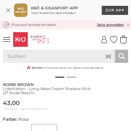
K&Ö & GIGASPORT APP
ZUR APP
Jetzt kostenlos downloaden
Pluscard Vorteile erhalten
KOSTENLOSER VERSAND* & RÜCKVERSAND
Jetzt anmelden
UNSERE APP
CLICK &
CLICK &
COLLECT
RESERVE
Wasserfest
Beliebt!
14 Personen sehen sich diesen Artikel gerade an
BOBBI BROWN
Lidschatten - Long-Wear Cream Shadow Stick
(27 Nude Beach)
43,00
inkl. Mwst zzgl.
Versandkosten
Farbe:
Rosa