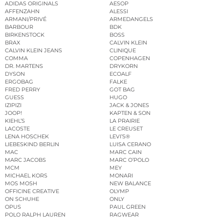
ADIDAS ORIGINALS
AESOP
AFFENZAHN
ALESSI
ARMANI/PRIVÉ
ARMEDANGELS
BARBOUR
BDK
BIRKENSTOCK
BOSS
BRAX
CALVIN KLEIN
CALVIN KLEIN JEANS
CLINIQUE
COMMA
COPENHAGEN
DR. MARTENS
DRYKORN
DYSON
ECOALF
ERGOBAG
FALKE
FRED PERRY
GOT BAG
GUESS
HUGO
IZIPIZI
JACK & JONES
JOOP!
KAPTEN & SON
KIEHL’S
LA PRAIRIE
LACOSTE
LE CREUSET
LENA HOSCHEK
LEVI’S®
LIEBESKIND BERLIN
LUISA CERANO
MAC
MARC CAIN
MARC JACOBS
MARC O’POLO
MCM
MEY
MICHAEL KORS
MONARI
MOS MOSH
NEW BALANCE
OFFICINE CREATIVE
OLYMP
ON SCHUHE
ONLY
OPUS
PAUL GREEN
POLO RALPH LAUREN
RAGWEAR