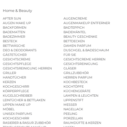
Home & Beauty
AFTER SUN
AUGENCREME
AUGEN MAKE UP
AUGENMAKEUP ENTFERNER
BACKFORMEN
BADTEPPICH
BADEMATTEN
BADEMÄNTEL
BADEZIMMER
BEAUTY GESCHENKE
BESTECK
BETTDECKEN
BETTWÄSCHE
DAMEN PARFUM
DEO & DEODORANTS
DUSCHGEL & BADESCHAUM
GÄSTETÜCHER
FÜR SIE
GESICHTSCREME
GESICHTSCREME HERREN
GESICHTSPFLEGE
GESICHTSREINIGUNG
GESICHTSREINIGUNG HERREN
GLÄSER
GRILLER
GRILLZUBEHÖR
HANDTÜCHER
HERREN PARFUM
KERZEN
KOCHBESTECK
KOCHGESCHIRR
KOCHTÖPFE
KÖRPERPFLEGE
KÜCHENGERÄTE
KUGELSCHREIBER
LAMPEN & LEUCHTEN
LEINTÜCHER & BETTLAKEN
LIPPENSTIFT
LIPPEN MAKE UP
MESSER
MÖBEL
NAGELLACK
UNISEX PARFUMS
PEELING
KOCHGESCHIRR
PORZELLAN
RASIERER & RASUR ZUBEHÖR
RAUMDÜFTE & KERZEN