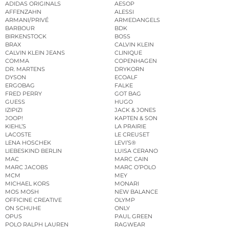
ADIDAS ORIGINALS
AESOP
AFFENZAHN
ALESSI
ARMANI/PRIVÉ
ARMEDANGELS
BARBOUR
BDK
BIRKENSTOCK
BOSS
BRAX
CALVIN KLEIN
CALVIN KLEIN JEANS
CLINIQUE
COMMA
COPENHAGEN
DR. MARTENS
DRYKORN
DYSON
ECOALF
ERGOBAG
FALKE
FRED PERRY
GOT BAG
GUESS
HUGO
IZIPIZI
JACK & JONES
JOOP!
KAPTEN & SON
KIEHL’S
LA PRAIRIE
LACOSTE
LE CREUSET
LENA HOSCHEK
LEVI’S®
LIEBESKIND BERLIN
LUISA CERANO
MAC
MARC CAIN
MARC JACOBS
MARC O’POLO
MCM
MEY
MICHAEL KORS
MONARI
MOS MOSH
NEW BALANCE
OFFICINE CREATIVE
OLYMP
ON SCHUHE
ONLY
OPUS
PAUL GREEN
POLO RALPH LAUREN
RAGWEAR