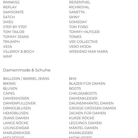
RAINKISS
REISENTHEL
REPLAY
RICHROYAL
SAMSONITE
SANETTA
SATCH
SKINY
SMEG
SOMEDAY
STEP BY STEP
TOM FORD
TOM TAILOR
TOMMY HILFIGER
TOMMY JEANS
TONIES
TRIUMPH
VEE COLLECTIVE
VEJA
VERO MODA
VILLEROY & BOCH
WEEKEND MAX MARA
WMF
Damenmode & Schuhe
BALLOON / BARREL JEANS
BHS
BIKINIS
BLAZER FÜR DAMEN
BLUSEN
BOOTS
CAPES
CHELSEABOOTS
DAMENHOSEN
DAMENKLEIDER
DAMENPULLOVER
DAUNENMÄNTEL DAMEN
DIRNDLBLUSEN
GROSSE GRÖSSEN DAMEN
HEMDBLUSEN
JACKEN FÜR DAMEN
JEANS DAMEN
KURZE RÖCKE
LANGE RÖCKE
LEGGINGS DAMEN
LOUNGEWEAR
MÄNTEL DAMEN
MARLENEHOSE
MAXIKLEIDER
MIDI RÖCKE
MIDIKLEIDER