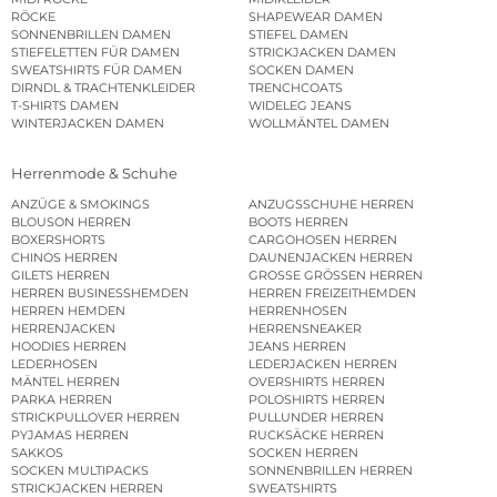
RÖCKE
SHAPEWEAR DAMEN
SONNENBRILLEN DAMEN
STIEFEL DAMEN
STIEFELETTEN FÜR DAMEN
STRICKJACKEN DAMEN
SWEATSHIRTS FÜR DAMEN
SOCKEN DAMEN
DIRNDL & TRACHTENKLEIDER
TRENCHCOATS
T-SHIRTS DAMEN
WIDELEG JEANS
WINTERJACKEN DAMEN
WOLLMÄNTEL DAMEN
Herrenmode & Schuhe
ANZÜGE & SMOKINGS
ANZUGSSCHUHE HERREN
BLOUSON HERREN
BOOTS HERREN
BOXERSHORTS
CARGOHOSEN HERREN
CHINOS HERREN
DAUNENJACKEN HERREN
GILETS HERREN
GROSSE GRÖSSEN HERREN
HERREN BUSINESSHEMDEN
HERREN FREIZEITHEMDEN
HERREN HEMDEN
HERRENHOSEN
HERRENJACKEN
HERRENSNEAKER
HOODIES HERREN
JEANS HERREN
LEDERHOSEN
LEDERJACKEN HERREN
MÄNTEL HERREN
OVERSHIRTS HERREN
PARKA HERREN
POLOSHIRTS HERREN
STRICKPULLOVER HERREN
PULLUNDER HERREN
PYJAMAS HERREN
RUCKSÄCKE HERREN
SAKKOS
SOCKEN HERREN
SOCKEN MULTIPACKS
SONNENBRILLEN HERREN
STRICKJACKEN HERREN
SWEATSHIRTS