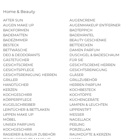
Home & Beauty
AFTER SUN
AUGENCREME
AUGEN MAKE UP
AUGENMAKEUP ENTFERNER
BACKFORMEN
BADTEPPICH
BADEMATTEN
BADEMÄNTEL
BADEZIMMER
BEAUTY GESCHENKE
BESTECK
BETTDECKEN
BETTWÄSCHE
DAMEN PARFUM
DEO & DEODORANTS
DUSCHGEL & BADESCHAUM
GÄSTETÜCHER
FÜR SIE
GESICHTSCREME
GESICHTSCREME HERREN
GESICHTSPFLEGE
GESICHTSREINIGUNG
GESICHTSREINIGUNG HERREN
GLÄSER
GRILLER
GRILLZUBEHÖR
HANDTÜCHER
HERREN PARFUM
KERZEN
KOCHBESTECK
KOCHGESCHIRR
KOCHTÖPFE
KÖRPERPFLEGE
KÜCHENGERÄTE
KUGELSCHREIBER
LAMPEN & LEUCHTEN
LEINTÜCHER & BETTLAKEN
LIPPENSTIFT
LIPPEN MAKE UP
MESSER
MÖBEL
NAGELLACK
UNISEX PARFUMS
PEELING
KOCHGESCHIRR
PORZELLAN
RASIERER & RASUR ZUBEHÖR
RAUMDÜFTE & KERZEN