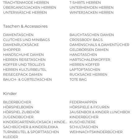
TRACHTENMODE HERREN
T-SHIRTS HERREN
ÜBERGANGSJACKEN HERREN
UNTERHEMDEN HERREN
UNTERWÄSCHE HERREN
WINTERJACKEN HERREN
Taschen & Accessoires
DAMENTASCHEN
BAUCHTASCHEN DAMEN
CLUTCHES UND MINIBAGS
CROSSBODY BAGS
DAMENRUCKSÄCKE
DAMENSCHALS & DAMENTÜCHER
SHOPPER
GELDBÖRSEN DAMEN
HANDSCHUHE DAMEN
HANDTASCHEN
HERREN REISETASCHEN
HARTSCHALENKOFFER
KOFFER UND TROLLEYS
HERREN KOFFER
HERREN KULTURBEUTEL
LAPTOPTASCHEN
REISEGEPÄCK DAMEN
RUCKSÄCKE HERREN
BAUCH- & GÜRTELTASCHEN
TOTE BAG
Kinder
BILDERBÜCHER
FEDERMAPPEN
HÖRSPIELBOXEN
HÖRSPIELE & FIGUREN
HÖRSPIEL ZUBEHÖR
JAUSENBOX & KINDER LUNCHBOX
JUGENDBÜCHER
KINDERBÜCHER
KINDERGARTENRUCKSACK | KINDERGARTENBEUTEL
KUSCHELTIERE
SACHBÜCHER & KINDERLEXIKA
SCHULTASCHEN
TURNBEUTEL & SPORTTASCHEN
WEIHNACHTSKINDERBÜCHER
KLEIDER