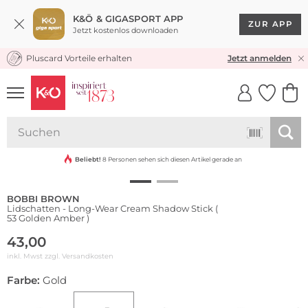
K&Ö & GIGASPORT APP
ZUR APP
Jetzt kostenlos downloaden
Pluscard Vorteile erhalten
KOSTENLOSER VERSAND* & RÜCKVERSAND
Jetzt anmelden
UNSERE APP
CLICK &
CLICK &
COLLECT
RESERVE
Wasserfest
Beliebt!
8 Personen sehen sich diesen Artikel gerade an
BOBBI BROWN
Lidschatten - Long-Wear Cream Shadow Stick (
53 Golden Amber )
43,00
inkl. Mwst zzgl.
Versandkosten
Farbe:
Gold