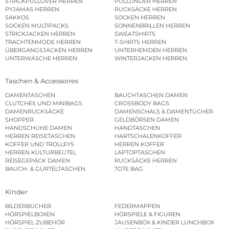
STRICKPULLOVER HERREN
PULLUNDER HERREN
PYJAMAS HERREN
RUCKSÄCKE HERREN
SAKKOS
SOCKEN HERREN
SOCKEN MULTIPACKS
SONNENBRILLEN HERREN
STRICKJACKEN HERREN
SWEATSHIRTS
TRACHTENMODE HERREN
T-SHIRTS HERREN
ÜBERGANGSJACKEN HERREN
UNTERHEMDEN HERREN
UNTERWÄSCHE HERREN
WINTERJACKEN HERREN
Taschen & Accessoires
DAMENTASCHEN
BAUCHTASCHEN DAMEN
CLUTCHES UND MINIBAGS
CROSSBODY BAGS
DAMENRUCKSÄCKE
DAMENSCHALS & DAMENTÜCHER
SHOPPER
GELDBÖRSEN DAMEN
HANDSCHUHE DAMEN
HANDTASCHEN
HERREN REISETASCHEN
HARTSCHALENKOFFER
KOFFER UND TROLLEYS
HERREN KOFFER
HERREN KULTURBEUTEL
LAPTOPTASCHEN
REISEGEPÄCK DAMEN
RUCKSÄCKE HERREN
BAUCH- & GÜRTELTASCHEN
TOTE BAG
Kinder
BILDERBÜCHER
FEDERMAPPEN
HÖRSPIELBOXEN
HÖRSPIELE & FIGUREN
HÖRSPIEL ZUBEHÖR
JAUSENBOX & KINDER LUNCHBOX