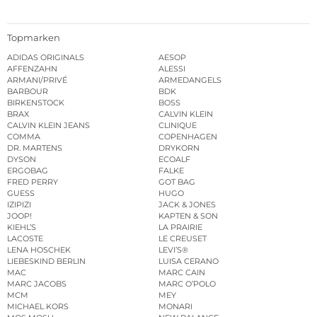
Topmarken
ADIDAS ORIGINALS
AESOP
AFFENZAHN
ALESSI
ARMANI/PRIVÉ
ARMEDANGELS
BARBOUR
BDK
BIRKENSTOCK
BOSS
BRAX
CALVIN KLEIN
CALVIN KLEIN JEANS
CLINIQUE
COMMA
COPENHAGEN
DR. MARTENS
DRYKORN
DYSON
ECOALF
ERGOBAG
FALKE
FRED PERRY
GOT BAG
GUESS
HUGO
IZIPIZI
JACK & JONES
JOOP!
KAPTEN & SON
KIEHL’S
LA PRAIRIE
LACOSTE
LE CREUSET
LENA HOSCHEK
LEVI’S®
LIEBESKIND BERLIN
LUISA CERANO
MAC
MARC CAIN
MARC JACOBS
MARC O’POLO
MCM
MEY
MICHAEL KORS
MONARI