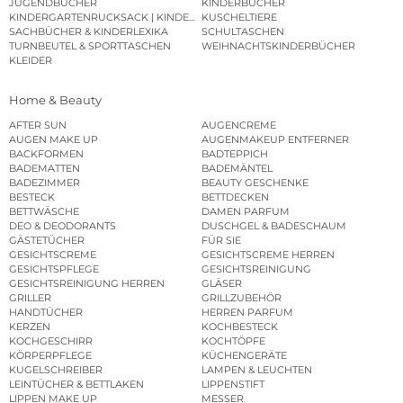
JUGENDBÜCHER
KINDERBÜCHER
KINDERGARTENRUCKSACK | KINDERGARTENBEUTEL
KUSCHELTIERE
SACHBÜCHER & KINDERLEXIKA
SCHULTASCHEN
TURNBEUTEL & SPORTTASCHEN
WEIHNACHTSKINDERBÜCHER
KLEIDER
Home & Beauty
AFTER SUN
AUGENCREME
AUGEN MAKE UP
AUGENMAKEUP ENTFERNER
BACKFORMEN
BADTEPPICH
BADEMATTEN
BADEMÄNTEL
BADEZIMMER
BEAUTY GESCHENKE
BESTECK
BETTDECKEN
BETTWÄSCHE
DAMEN PARFUM
DEO & DEODORANTS
DUSCHGEL & BADESCHAUM
GÄSTETÜCHER
FÜR SIE
GESICHTSCREME
GESICHTSCREME HERREN
GESICHTSPFLEGE
GESICHTSREINIGUNG
GESICHTSREINIGUNG HERREN
GLÄSER
GRILLER
GRILLZUBEHÖR
HANDTÜCHER
HERREN PARFUM
KERZEN
KOCHBESTECK
KOCHGESCHIRR
KOCHTÖPFE
KÖRPERPFLEGE
KÜCHENGERÄTE
KUGELSCHREIBER
LAMPEN & LEUCHTEN
LEINTÜCHER & BETTLAKEN
LIPPENSTIFT
LIPPEN MAKE UP
MESSER