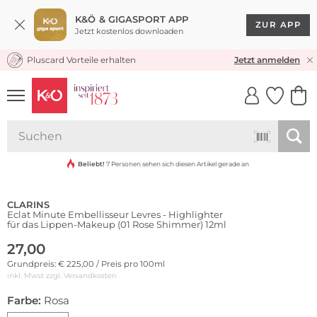
K&Ö & GIGASPORT APP
ZUR APP
Jetzt kostenlos downloaden
Pluscard Vorteile erhalten
KOSTENLOSER VERSAND* & RÜCKVERSAND
Jetzt anmelden
UNSERE APP
CLICK &
CLICK &
COLLECT
RESERVE
Beliebt!
7 Personen sehen sich diesen Artikel gerade an
CLARINS
Eclat Minute Embellisseur Levres - Highlighter
für das Lippen-Makeup (01 Rose Shimmer) 12ml
27,00
Grundpreis: € 225,00 / Preis pro 100ml
inkl. Mwst zzgl.
Versandkosten
Farbe:
Rosa