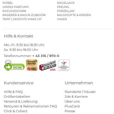
MÖBEL
NAGELLACK
UNISEX PARFUMS
PEELING
KOCHGESCHIRR
PORZELLAN
RASIERER & RASUR ZUBEHÖR
RAUMDÜFTE & KERZEN
TEINT | GESICHTS MAKE UP
VASEN
Hilfe & Kontakt
Mo.–Fr. 9:30 bis 18:30 Uhr
Sa. 9:30 bis 18:00 Uhr
Telefonnummer:
+ 43 316 / 870-0
Kundenservice
Unternehmen
Hilfe & FAQ
Standorte / Häuser
Größentabellen
Job & Karriere
Versand & Lieferung
Über uns
Retouren & Reklamationen FAQ
PlusCard
Click & Collect
Presse