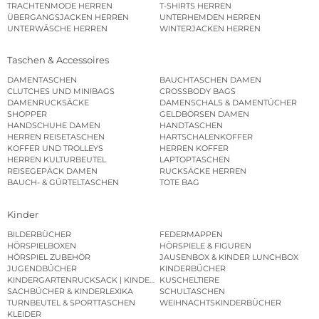
TRACHTENMODE HERREN
T-SHIRTS HERREN
ÜBERGANGSJACKEN HERREN
UNTERHEMDEN HERREN
UNTERWÄSCHE HERREN
WINTERJACKEN HERREN
Taschen & Accessoires
DAMENTASCHEN
BAUCHTASCHEN DAMEN
CLUTCHES UND MINIBAGS
CROSSBODY BAGS
DAMENRUCKSÄCKE
DAMENSCHALS & DAMENTÜCHER
SHOPPER
GELDBÖRSEN DAMEN
HANDSCHUHE DAMEN
HANDTASCHEN
HERREN REISETASCHEN
HARTSCHALENKOFFER
KOFFER UND TROLLEYS
HERREN KOFFER
HERREN KULTURBEUTEL
LAPTOPTASCHEN
REISEGEPÄCK DAMEN
RUCKSÄCKE HERREN
BAUCH- & GÜRTELTASCHEN
TOTE BAG
Kinder
BILDERBÜCHER
FEDERMAPPEN
HÖRSPIELBOXEN
HÖRSPIELE & FIGUREN
HÖRSPIEL ZUBEHÖR
JAUSENBOX & KINDER LUNCHBOX
JUGENDBÜCHER
KINDERBÜCHER
KINDERGARTENRUCKSACK | KINDERGARTENBEUTEL
KUSCHELTIERE
SACHBÜCHER & KINDERLEXIKA
SCHULTASCHEN
TURNBEUTEL & SPORTTASCHEN
WEIHNACHTSKINDERBÜCHER
KLEIDER