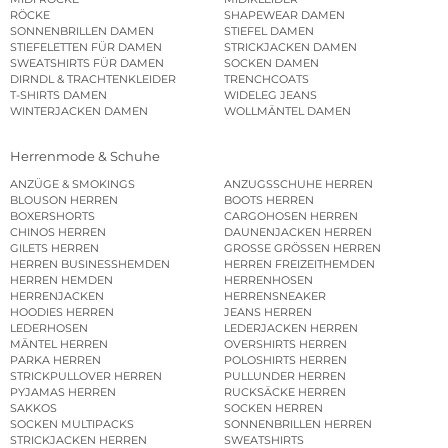
RÖCKE
SHAPEWEAR DAMEN
SONNENBRILLEN DAMEN
STIEFEL DAMEN
STIEFELETTEN FÜR DAMEN
STRICKJACKEN DAMEN
SWEATSHIRTS FÜR DAMEN
SOCKEN DAMEN
DIRNDL & TRACHTENKLEIDER
TRENCHCOATS
T-SHIRTS DAMEN
WIDELEG JEANS
WINTERJACKEN DAMEN
WOLLMÄNTEL DAMEN
Herrenmode & Schuhe
ANZÜGE & SMOKINGS
ANZUGSSCHUHE HERREN
BLOUSON HERREN
BOOTS HERREN
BOXERSHORTS
CARGOHOSEN HERREN
CHINOS HERREN
DAUNENJACKEN HERREN
GILETS HERREN
GROSSE GRÖSSEN HERREN
HERREN BUSINESSHEMDEN
HERREN FREIZEITHEMDEN
HERREN HEMDEN
HERRENHOSEN
HERRENJACKEN
HERRENSNEAKER
HOODIES HERREN
JEANS HERREN
LEDERHOSEN
LEDERJACKEN HERREN
MÄNTEL HERREN
OVERSHIRTS HERREN
PARKA HERREN
POLOSHIRTS HERREN
STRICKPULLOVER HERREN
PULLUNDER HERREN
PYJAMAS HERREN
RUCKSÄCKE HERREN
SAKKOS
SOCKEN HERREN
SOCKEN MULTIPACKS
SONNENBRILLEN HERREN
STRICKJACKEN HERREN
SWEATSHIRTS