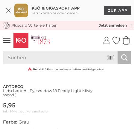
K&Ö & GIGASPORT APP
ZUR APP
Jetzt kostenlos downloaden
Pluscard Vorteile erhalten
KOSTENLOSER VERSAND* & RÜCKVERSAND
Jetzt anmelden
UNSERE APP
CLICK &
CLICK &
COLLECT
RESERVE
Beliebt!
5 Personen sehen sich diesen Artikel gerade an
ARTDECO
Lidschatten - Eyeshadow 18 Pearly Light Misty
Wood )
5,95
inkl. Mwst zzgl.
Versandkosten
Farbe:
Grau