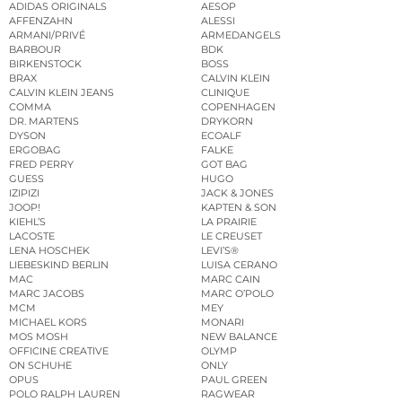
ADIDAS ORIGINALS
AESOP
AFFENZAHN
ALESSI
ARMANI/PRIVÉ
ARMEDANGELS
BARBOUR
BDK
BIRKENSTOCK
BOSS
BRAX
CALVIN KLEIN
CALVIN KLEIN JEANS
CLINIQUE
COMMA
COPENHAGEN
DR. MARTENS
DRYKORN
DYSON
ECOALF
ERGOBAG
FALKE
FRED PERRY
GOT BAG
GUESS
HUGO
IZIPIZI
JACK & JONES
JOOP!
KAPTEN & SON
KIEHL’S
LA PRAIRIE
LACOSTE
LE CREUSET
LENA HOSCHEK
LEVI’S®
LIEBESKIND BERLIN
LUISA CERANO
MAC
MARC CAIN
MARC JACOBS
MARC O’POLO
MCM
MEY
MICHAEL KORS
MONARI
MOS MOSH
NEW BALANCE
OFFICINE CREATIVE
OLYMP
ON SCHUHE
ONLY
OPUS
PAUL GREEN
POLO RALPH LAUREN
RAGWEAR