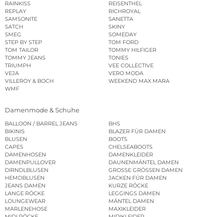
RAINKISS
REISENTHEL
REPLAY
RICHROYAL
SAMSONITE
SANETTA
SATCH
SKINY
SMEG
SOMEDAY
STEP BY STEP
TOM FORD
TOM TAILOR
TOMMY HILFIGER
TOMMY JEANS
TONIES
TRIUMPH
VEE COLLECTIVE
VEJA
VERO MODA
VILLEROY & BOCH
WEEKEND MAX MARA
WMF
Damenmode & Schuhe
BALLOON / BARREL JEANS
BHS
BIKINIS
BLAZER FÜR DAMEN
BLUSEN
BOOTS
CAPES
CHELSEABOOTS
DAMENHOSEN
DAMENKLEIDER
DAMENPULLOVER
DAUNENMÄNTEL DAMEN
DIRNDLBLUSEN
GROSSE GRÖSSEN DAMEN
HEMDBLUSEN
JACKEN FÜR DAMEN
JEANS DAMEN
KURZE RÖCKE
LANGE RÖCKE
LEGGINGS DAMEN
LOUNGEWEAR
MÄNTEL DAMEN
MARLENEHOSE
MAXIKLEIDER
MIDI RÖCKE
MIDIKLEIDER