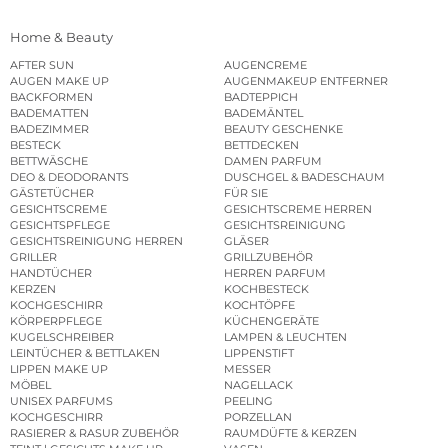
Home & Beauty
AFTER SUN
AUGENCREME
AUGEN MAKE UP
AUGENMAKEUP ENTFERNER
BACKFORMEN
BADTEPPICH
BADEMATTEN
BADEMÄNTEL
BADEZIMMER
BEAUTY GESCHENKE
BESTECK
BETTDECKEN
BETTWÄSCHE
DAMEN PARFUM
DEO & DEODORANTS
DUSCHGEL & BADESCHAUM
GÄSTETÜCHER
FÜR SIE
GESICHTSCREME
GESICHTSCREME HERREN
GESICHTSPFLEGE
GESICHTSREINIGUNG
GESICHTSREINIGUNG HERREN
GLÄSER
GRILLER
GRILLZUBEHÖR
HANDTÜCHER
HERREN PARFUM
KERZEN
KOCHBESTECK
KOCHGESCHIRR
KOCHTÖPFE
KÖRPERPFLEGE
KÜCHENGERÄTE
KUGELSCHREIBER
LAMPEN & LEUCHTEN
LEINTÜCHER & BETTLAKEN
LIPPENSTIFT
LIPPEN MAKE UP
MESSER
MÖBEL
NAGELLACK
UNISEX PARFUMS
PEELING
KOCHGESCHIRR
PORZELLAN
RASIERER & RASUR ZUBEHÖR
RAUMDÜFTE & KERZEN