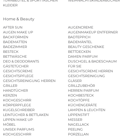
TURNBEUTEL & SPORTTASCHEN
WEIHNACHTSKINDERBÜCHER
KLEIDER
Home & Beauty
AFTER SUN
AUGENCREME
AUGEN MAKE UP
AUGENMAKEUP ENTFERNER
BACKFORMEN
BADTEPPICH
BADEMATTEN
BADEMÄNTEL
BADEZIMMER
BEAUTY GESCHENKE
BESTECK
BETTDECKEN
BETTWÄSCHE
DAMEN PARFUM
DEO & DEODORANTS
DUSCHGEL & BADESCHAUM
GÄSTETÜCHER
FÜR SIE
GESICHTSCREME
GESICHTSCREME HERREN
GESICHTSPFLEGE
GESICHTSREINIGUNG
GESICHTSREINIGUNG HERREN
GLÄSER
GRILLER
GRILLZUBEHÖR
HANDTÜCHER
HERREN PARFUM
KERZEN
KOCHBESTECK
KOCHGESCHIRR
KOCHTÖPFE
KÖRPERPFLEGE
KÜCHENGERÄTE
KUGELSCHREIBER
LAMPEN & LEUCHTEN
LEINTÜCHER & BETTLAKEN
LIPPENSTIFT
LIPPEN MAKE UP
MESSER
MÖBEL
NAGELLACK
UNISEX PARFUMS
PEELING
KOCHGESCHIRR
PORZELLAN