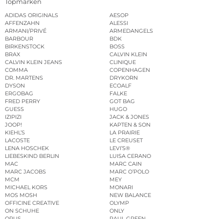
Topmarken
ADIDAS ORIGINALS
AESOP
AFFENZAHN
ALESSI
ARMANI/PRIVÉ
ARMEDANGELS
BARBOUR
BDK
BIRKENSTOCK
BOSS
BRAX
CALVIN KLEIN
CALVIN KLEIN JEANS
CLINIQUE
COMMA
COPENHAGEN
DR. MARTENS
DRYKORN
DYSON
ECOALF
ERGOBAG
FALKE
FRED PERRY
GOT BAG
GUESS
HUGO
IZIPIZI
JACK & JONES
JOOP!
KAPTEN & SON
KIEHL’S
LA PRAIRIE
LACOSTE
LE CREUSET
LENA HOSCHEK
LEVI’S®
LIEBESKIND BERLIN
LUISA CERANO
MAC
MARC CAIN
MARC JACOBS
MARC O’POLO
MCM
MEY
MICHAEL KORS
MONARI
MOS MOSH
NEW BALANCE
OFFICINE CREATIVE
OLYMP
ON SCHUHE
ONLY
OPUS
PAUL GREEN