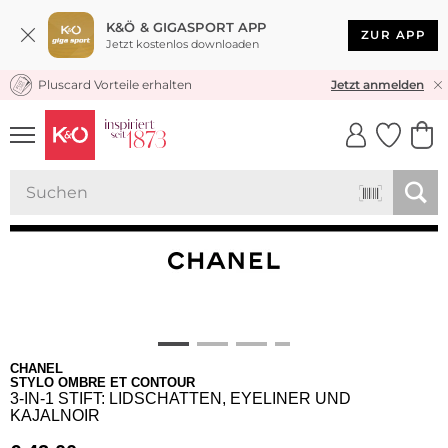
K&Ö & GIGASPORT APP
ZUR APP
Jetzt kostenlos downloaden
Pluscard Vorteile erhalten
KOSTENLOSER VERSAND* & RÜCKVERSAND
Jetzt anmelden
UNSERE APP
CLICK &
CLICK &
COLLECT
RESERVE
CHANEL
STYLO OMBRE ET CONTOUR
3-IN-1 STIFT: LIDSCHATTEN, EYELINER UND
KAJALNOIR