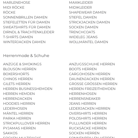
MARLENEHOSE
MAXIKLEIDER
MIDI RÖCKE
MIDIKLEIDER
RÖCKE
SHAPEWEAR DAMEN
SONNENBRILLEN DAMEN
STIEFEL DAMEN
STIEFELETTEN FÜR DAMEN
STRICKJACKEN DAMEN
SWEATSHIRTS FÜR DAMEN
SOCKEN DAMEN
DIRNDL & TRACHTENKLEIDER
TRENCHCOATS
T-SHIRTS DAMEN
WIDELEG JEANS
WINTERJACKEN DAMEN
WOLLMÄNTEL DAMEN
Herrenmode & Schuhe
ANZÜGE & SMOKINGS
ANZUGSSCHUHE HERREN
BLOUSON HERREN
BOOTS HERREN
BOXERSHORTS
CARGOHOSEN HERREN
CHINOS HERREN
DAUNENJACKEN HERREN
GILETS HERREN
GROSSE GRÖSSEN HERREN
HERREN BUSINESSHEMDEN
HERREN FREIZEITHEMDEN
HERREN HEMDEN
HERRENHOSEN
HERRENJACKEN
HERRENSNEAKER
HOODIES HERREN
JEANS HERREN
LEDERHOSEN
LEDERJACKEN HERREN
MÄNTEL HERREN
OVERSHIRTS HERREN
PARKA HERREN
POLOSHIRTS HERREN
STRICKPULLOVER HERREN
PULLUNDER HERREN
PYJAMAS HERREN
RUCKSÄCKE HERREN
SAKKOS
SOCKEN HERREN