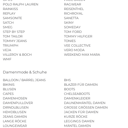
POLO RALPH LAUREN
RAGWEAR
RAINKISS
REISENTHEL
REPLAY
RICHROYAL
SAMSONITE
SANETTA
SATCH
SKINY
SMEG
SOMEDAY
STEP BY STEP
TOM FORD
TOM TAILOR
TOMMY HILFIGER
TOMMY JEANS
TONIES
TRIUMPH
VEE COLLECTIVE
VEJA
VERO MODA
VILLEROY & BOCH
WEEKEND MAX MARA
WMF
Damenmode & Schuhe
BALLOON / BARREL JEANS
BHS
BIKINIS
BLAZER FÜR DAMEN
BLUSEN
BOOTS
CAPES
CHELSEABOOTS
DAMENHOSEN
DAMENKLEIDER
DAMENPULLOVER
DAUNENMÄNTEL DAMEN
DIRNDLBLUSEN
GROSSE GRÖSSEN DAMEN
HEMDBLUSEN
JACKEN FÜR DAMEN
JEANS DAMEN
KURZE RÖCKE
LANGE RÖCKE
LEGGINGS DAMEN
LOUNGEWEAR
MÄNTEL DAMEN