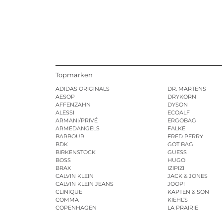
Topmarken
ADIDAS ORIGINALS
DR. MARTENS
AESOP
DRYKORN
AFFENZAHN
DYSON
ALESSI
ECOALF
ARMANI/PRIVÉ
ERGOBAG
ARMEDANGELS
FALKE
BARBOUR
FRED PERRY
BDK
GOT BAG
BIRKENSTOCK
GUESS
BOSS
HUGO
BRAX
IZIPIZI
CALVIN KLEIN
JACK & JONES
CALVIN KLEIN JEANS
JOOP!
CLINIQUE
KAPTEN & SON
COMMA
KIEHL’S
COPENHAGEN
LA PRAIRIE