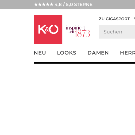
★★★★★ 4,8 / 5,0 STERNE
ZU GIGASPORT
FASHION-
UNSERE APP
CLICK &
CLICK &
TRENDS
COLLECT
RESERVE
NEU
LOOKS
DAMEN
HER