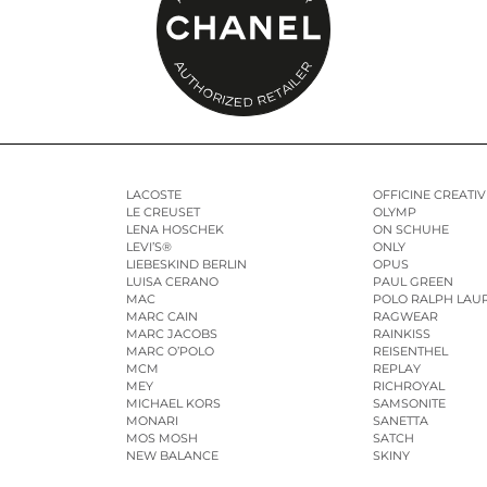
LACOSTE
OFFICINE CREATIV
LE CREUSET
OLYMP
LENA HOSCHEK
ON SCHUHE
LEVI’S®
ONLY
LIEBESKIND BERLIN
OPUS
LUISA CERANO
PAUL GREEN
MAC
POLO RALPH LAU
MARC CAIN
RAGWEAR
MARC JACOBS
RAINKISS
MARC O’POLO
REISENTHEL
MCM
REPLAY
MEY
RICHROYAL
MICHAEL KORS
SAMSONITE
MONARI
SANETTA
MOS MOSH
SATCH
NEW BALANCE
SKINY