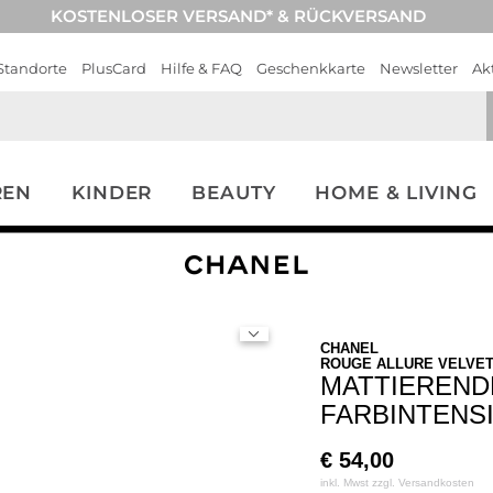
KOSTENLOSER VERSAND* & RÜCKVERSAND
Standorte
PlusCard
Hilfe & FAQ
Geschenkkarte
Newsletter
Ak
REN
KINDER
BEAUTY
HOME & LIVING
CHANEL
ROUGE ALLURE VELVE
MATTIEREND
FARBINTENS
€
54,00
inkl. Mwst zzgl.
Versandkosten