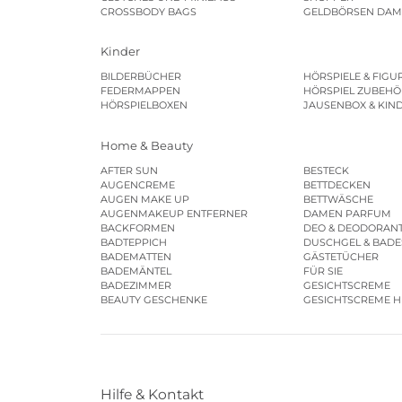
CROSSBODY BAGS
GELDBÖRSEN DA
Kinder
BILDERBÜCHER
HÖRSPIELE & FIGU
FEDERMAPPEN
HÖRSPIEL ZUBEHÖ
HÖRSPIELBOXEN
JAUSENBOX & KIN
Home & Beauty
AFTER SUN
BESTECK
AUGENCREME
BETTDECKEN
AUGEN MAKE UP
BETTWÄSCHE
AUGENMAKEUP ENTFERNER
DAMEN PARFUM
BACKFORMEN
DEO & DEODORAN
BADTEPPICH
DUSCHGEL & BAD
BADEMATTEN
GÄSTETÜCHER
BADEMÄNTEL
FÜR SIE
BADEZIMMER
GESICHTSCREME
BEAUTY GESCHENKE
GESICHTSCREME 
Hilfe & Kontakt