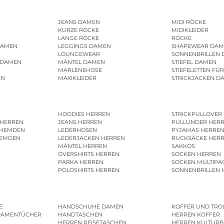
JEANS DAMEN
MIDI RÖCKE
KURZE RÖCKE
MIDIKLEIDER
LANGE RÖCKE
RÖCKE
DAMEN
LEGGINGS DAMEN
SHAPEWEAR DAM
LOUNGEWEAR
SONNENBRILLEN
 DAMEN
MÄNTEL DAMEN
STIEFEL DAMEN
MARLENEHOSE
STIEFELETTEN FÜ
EN
MAXIKLEIDER
STRICKJACKEN D
HOODIES HERREN
STRICKPULLOVER
 HERREN
JEANS HERREN
PULLUNDER HER
SHEMDEN
LEDERHOSEN
PYJAMAS HERRE
HEMDEN
LEDERJACKEN HERREN
RUCKSÄCKE HER
MÄNTEL HERREN
SAKKOS
OVERSHIRTS HERREN
SOCKEN HERREN
PARKA HERREN
SOCKEN MULTIPA
POLOSHIRTS HERREN
SONNENBRILLEN 
E
HANDSCHUHE DAMEN
KOFFER UND TRO
DAMENTÜCHER
HANDTASCHEN
HERREN KOFFER
HERREN REISETASCHEN
HERREN KULTURB