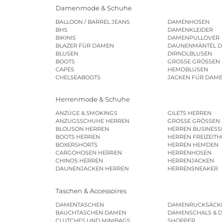
Damenmode & Schuhe
BALLOON / BARREL JEANS
DAMENHOSEN
BHS
DAMENKLEIDER
BIKINIS
DAMENPULLOVER
BLAZER FÜR DAMEN
DAUNENMÄNTEL 
BLUSEN
DIRNDLBLUSEN
BOOTS
GROSSE GRÖSSEN
CAPES
HEMDBLUSEN
CHELSEABOOTS
JACKEN FÜR DAM
Herrenmode & Schuhe
ANZÜGE & SMOKINGS
GILETS HERREN
ANZUGSSCHUHE HERREN
GROSSE GRÖSSEN
BLOUSON HERREN
HERREN BUSINES
BOOTS HERREN
HERREN FREIZEIT
BOXERSHORTS
HERREN HEMDEN
CARGOHOSEN HERREN
HERRENHOSEN
CHINOS HERREN
HERRENJACKEN
DAUNENJACKEN HERREN
HERRENSNEAKER
Taschen & Accessoires
DAMENTASCHEN
DAMENRUCKSÄCK
BAUCHTASCHEN DAMEN
DAMENSCHALS & 
CLUTCHES UND MINIBAGS
SHOPPER