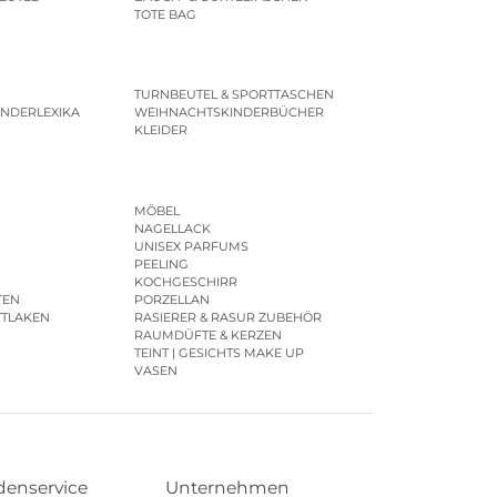
TOTE BAG
TURNBEUTEL & SPORTTASCHEN
INDERLEXIKA
WEIHNACHTSKINDERBÜCHER
KLEIDER
MÖBEL
NAGELLACK
UNISEX PARFUMS
PEELING
KOCHGESCHIRR
TEN
PORZELLAN
TTLAKEN
RASIERER & RASUR ZUBEHÖR
RAUMDÜFTE & KERZEN
TEINT | GESICHTS MAKE UP
VASEN
enservice
Unternehmen