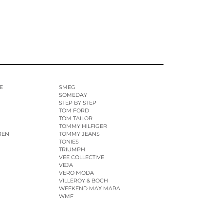
E
SMEG
SOMEDAY
STEP BY STEP
TOM FORD
TOM TAILOR
TOMMY HILFIGER
REN
TOMMY JEANS
TONIES
TRIUMPH
VEE COLLECTIVE
VEJA
VERO MODA
VILLEROY & BOCH
WEEKEND MAX MARA
WMF