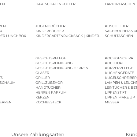
MEN
HARTSCHALENKOFFER
LAPTOPTASCHEN
REN
JUGENDBÜCHER
KUSCHELTIERE
R
KINDERBÜCHER
SACHBÜCHER & K
DER LUNCHBOX
KINDERGARTENRUCKSACK | KINDERGARTENBEUTEL
SCHULTASCHEN
GESICHTSPFLEGE
KOCHGESCHIRR
GESICHTSREINIGUNG
KOCHTÖPFE
GESICHTSREINIGUNG HERREN
KÖRPERPFLEGE
GLÄSER
KÜCHENGERÄTE
TS
GRILLER
KUGELSCHREIBER
ESCHAUM
GRILLZUBEHÖR
LAMPEN & LEUCH
HANDTÜCHER
LEINTÜCHER & BE
HERREN PARFUM
LIPPENSTIFT
KERZEN
LIPPEN MAKE UP
HERREN
KOCHBESTECK
MESSER
Unsere Zahlungsarten
Kund