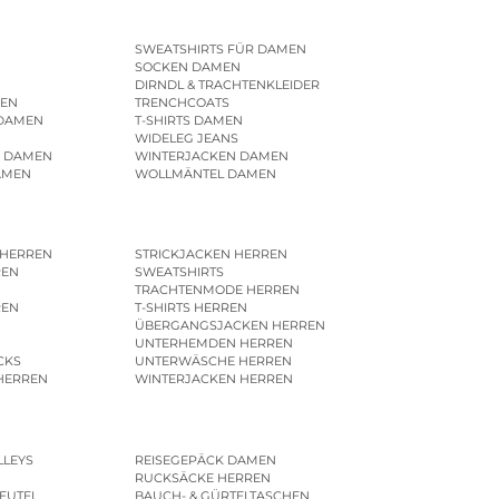
SWEATSHIRTS FÜR DAMEN
SOCKEN DAMEN
DIRNDL & TRACHTENKLEIDER
EN
TRENCHCOATS
 DAMEN
T-SHIRTS DAMEN
WIDELEG JEANS
R DAMEN
WINTERJACKEN DAMEN
AMEN
WOLLMÄNTEL DAMEN
 HERREN
STRICKJACKEN HERREN
REN
SWEATSHIRTS
N
TRACHTENMODE HERREN
REN
T-SHIRTS HERREN
ÜBERGANGSJACKEN HERREN
UNTERHEMDEN HERREN
CKS
UNTERWÄSCHE HERREN
HERREN
WINTERJACKEN HERREN
LLEYS
REISEGEPÄCK DAMEN
RUCKSÄCKE HERREN
EUTEL
BAUCH- & GÜRTELTASCHEN