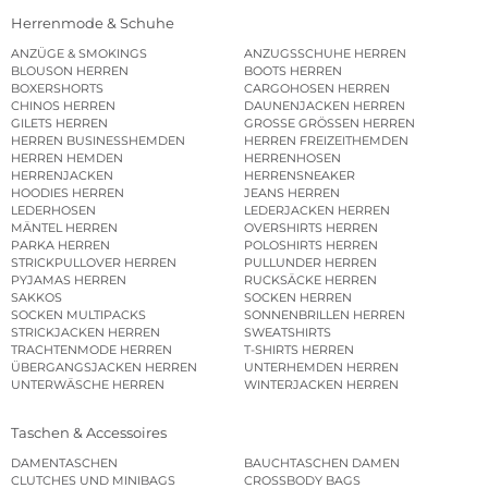
Herrenmode & Schuhe
ANZÜGE & SMOKINGS
ANZUGSSCHUHE HERREN
BLOUSON HERREN
BOOTS HERREN
BOXERSHORTS
CARGOHOSEN HERREN
CHINOS HERREN
DAUNENJACKEN HERREN
GILETS HERREN
GROSSE GRÖSSEN HERREN
HERREN BUSINESSHEMDEN
HERREN FREIZEITHEMDEN
HERREN HEMDEN
HERRENHOSEN
HERRENJACKEN
HERRENSNEAKER
HOODIES HERREN
JEANS HERREN
LEDERHOSEN
LEDERJACKEN HERREN
MÄNTEL HERREN
OVERSHIRTS HERREN
PARKA HERREN
POLOSHIRTS HERREN
STRICKPULLOVER HERREN
PULLUNDER HERREN
PYJAMAS HERREN
RUCKSÄCKE HERREN
SAKKOS
SOCKEN HERREN
SOCKEN MULTIPACKS
SONNENBRILLEN HERREN
STRICKJACKEN HERREN
SWEATSHIRTS
TRACHTENMODE HERREN
T-SHIRTS HERREN
ÜBERGANGSJACKEN HERREN
UNTERHEMDEN HERREN
UNTERWÄSCHE HERREN
WINTERJACKEN HERREN
Taschen & Accessoires
DAMENTASCHEN
BAUCHTASCHEN DAMEN
CLUTCHES UND MINIBAGS
CROSSBODY BAGS