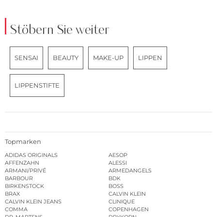
Stöbern Sie weiter
SENSAI
BEAUTY
MAKE-UP
LIPPEN
LIPPENSTIFTE
Topmarken
ADIDAS ORIGINALS
AESOP
AFFENZAHN
ALESSI
ARMANI/PRIVÉ
ARMEDANGELS
BARBOUR
BDK
BIRKENSTOCK
BOSS
BRAX
CALVIN KLEIN
CALVIN KLEIN JEANS
CLINIQUE
COMMA
COPENHAGEN
DR. MARTENS
DRYKORN