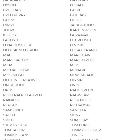
DYSON
ECOALF
ERGOBAG
FALKE
FRED PERRY
GOT BAG
GUESS
HUGO
IZIPIZI
JACK & JONES
JOOP!
KAPTEN & SON
KIEHL’S
LA PRAIRIE
LACOSTE
LE CREUSET
LENA HOSCHEK
LEVI’S®
LIEBESKIND BERLIN
LUISA CERANO
MAC
MARC CAIN
MARC JACOBS
MARC O’POLO
MCM
MEY
MICHAEL KORS
MONARI
MOS MOSH
NEW BALANCE
OFFICINE CREATIVE
OLYMP
ON SCHUHE
ONLY
OPUS
PAUL GREEN
POLO RALPH LAUREN
RAGWEAR
RAINKISS
REISENTHEL
REPLAY
RICHROYAL
SAMSONITE
SANETTA
SATCH
SKINY
SMEG
SOMEDAY
STEP BY STEP
TOM FORD
TOM TAILOR
TOMMY HILFIGER
TOMMY JEANS
TONIES
TRIUMPH
VEE COLLECTIVE