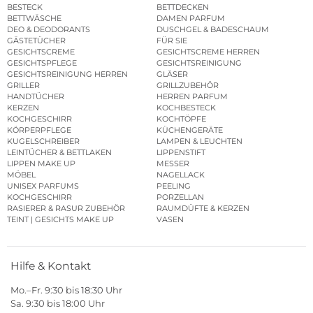
BESTECK
BETTDECKEN
BETTWÄSCHE
DAMEN PARFUM
DEO & DEODORANTS
DUSCHGEL & BADESCHAUM
GÄSTETÜCHER
FÜR SIE
GESICHTSCREME
GESICHTSCREME HERREN
GESICHTSPFLEGE
GESICHTSREINIGUNG
GESICHTSREINIGUNG HERREN
GLÄSER
GRILLER
GRILLZUBEHÖR
HANDTÜCHER
HERREN PARFUM
KERZEN
KOCHBESTECK
KOCHGESCHIRR
KOCHTÖPFE
KÖRPERPFLEGE
KÜCHENGERÄTE
KUGELSCHREIBER
LAMPEN & LEUCHTEN
LEINTÜCHER & BETTLAKEN
LIPPENSTIFT
LIPPEN MAKE UP
MESSER
MÖBEL
NAGELLACK
UNISEX PARFUMS
PEELING
KOCHGESCHIRR
PORZELLAN
RASIERER & RASUR ZUBEHÖR
RAUMDÜFTE & KERZEN
TEINT | GESICHTS MAKE UP
VASEN
Hilfe & Kontakt
Mo.–Fr. 9:30 bis 18:30 Uhr
Sa. 9:30 bis 18:00 Uhr