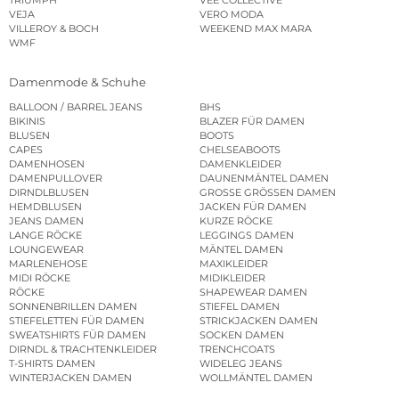
VEJA
VERO MODA
VILLEROY & BOCH
WEEKEND MAX MARA
WMF
Damenmode & Schuhe
BALLOON / BARREL JEANS
BHS
BIKINIS
BLAZER FÜR DAMEN
BLUSEN
BOOTS
CAPES
CHELSEABOOTS
DAMENHOSEN
DAMENKLEIDER
DAMENPULLOVER
DAUNENMÄNTEL DAMEN
DIRNDLBLUSEN
GROSSE GRÖSSEN DAMEN
HEMDBLUSEN
JACKEN FÜR DAMEN
JEANS DAMEN
KURZE RÖCKE
LANGE RÖCKE
LEGGINGS DAMEN
LOUNGEWEAR
MÄNTEL DAMEN
MARLENEHOSE
MAXIKLEIDER
MIDI RÖCKE
MIDIKLEIDER
RÖCKE
SHAPEWEAR DAMEN
SONNENBRILLEN DAMEN
STIEFEL DAMEN
STIEFELETTEN FÜR DAMEN
STRICKJACKEN DAMEN
SWEATSHIRTS FÜR DAMEN
SOCKEN DAMEN
DIRNDL & TRACHTENKLEIDER
TRENCHCOATS
T-SHIRTS DAMEN
WIDELEG JEANS
WINTERJACKEN DAMEN
WOLLMÄNTEL DAMEN