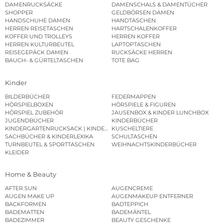
DAMENRUCKSÄCKE
DAMENSCHALS & DAMENTÜCHER
SHOPPER
GELDBÖRSEN DAMEN
HANDSCHUHE DAMEN
HANDTASCHEN
HERREN REISETASCHEN
HARTSCHALENKOFFER
KOFFER UND TROLLEYS
HERREN KOFFER
HERREN KULTURBEUTEL
LAPTOPTASCHEN
REISEGEPÄCK DAMEN
RUCKSÄCKE HERREN
BAUCH- & GÜRTELTASCHEN
TOTE BAG
Kinder
BILDERBÜCHER
FEDERMAPPEN
HÖRSPIELBOXEN
HÖRSPIELE & FIGUREN
HÖRSPIEL ZUBEHÖR
JAUSENBOX & KINDER LUNCHBOX
JUGENDBÜCHER
KINDERBÜCHER
KINDERGARTENRUCKSACK | KINDERGARTENBEUTEL
KUSCHELTIERE
SACHBÜCHER & KINDERLEXIKA
SCHULTASCHEN
TURNBEUTEL & SPORTTASCHEN
WEIHNACHTSKINDERBÜCHER
KLEIDER
Home & Beauty
AFTER SUN
AUGENCREME
AUGEN MAKE UP
AUGENMAKEUP ENTFERNER
BACKFORMEN
BADTEPPICH
BADEMATTEN
BADEMÄNTEL
BADEZIMMER
BEAUTY GESCHENKE