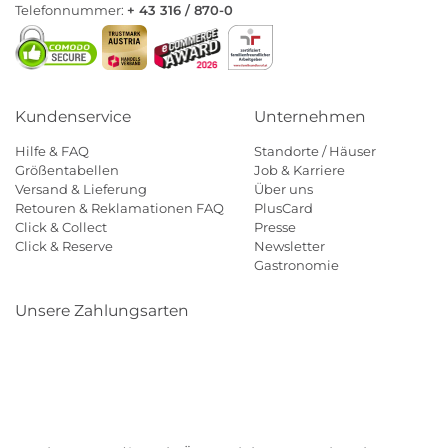
Telefonnummer:
+ 43 316 / 870-0
Kundenservice
Unternehmen
Hilfe & FAQ
Standorte / Häuser
Größentabellen
Job & Karriere
Versand & Lieferung
Über uns
Retouren & Reklamationen FAQ
PlusCard
Click & Collect
Presse
Click & Reserve
Newsletter
Gastronomie
Unsere Zahlungsarten
Klarna
Paypal
Mastercard
Visa
Diners
Eps
Shop
Applepay
Amazon