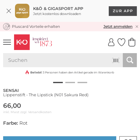
K&Ö & GIGASPORT APP
ZUR APP
Jetzt kostenlos downloaden
Pluscard Vorteile erhalten
KOSTENLOSER VERSAND* & RÜCKVERSAND
Jetzt anmelden
UNSERE APP
CLICK &
CLICK &
COLLECT
RESERVE
Beliebt!
3 Personen haben den Artikel gerade im Warenkorb
SENSAI
Lippenstift - The Lipstick (N01 Sakura Red)
66,00
inkl. Mwst zzgl.
Versandkosten
Farbe:
Rot