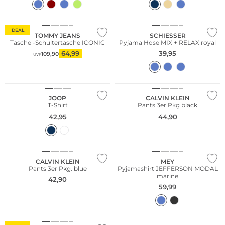
Nachhaltig
DEAL
TOMMY JEANS
SCHIESSER
Tasche -Schultertasche ICONIC
Pyjama Hose MIX + RELAX royal
64,99
39,95
109,90
UVP
Multi Pack
JOOP
CALVIN KLEIN
T-Shirt
Pants 3er Pkg black
42,95
44,90
Multi Pack
CALVIN KLEIN
MEY
Pants 3er Pkg. blue
Pyjamashirt JEFFERSON MODAL
marine
42,90
59,99
Fashion Tipp