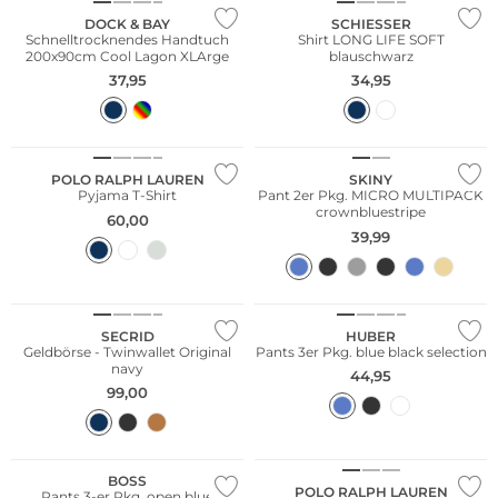
DOCK & BAY
SCHIESSER
Schnelltrocknendes Handtuch
Shirt LONG LIFE SOFT
200x90cm Cool Lagon XLArge
blauschwarz
37,95
34,95
Multi Pack
POLO RALPH LAUREN
SKINY
Pyjama T-Shirt
Pant 2er Pkg. MICRO MULTIPACK
crownbluestripe
60,00
39,99
Große Größen
Multi Pack
SECRID
HUBER
Geldbörse - Twinwallet Original
Pants 3er Pkg. blue black selection
navy
44,95
99,00
Multi Pack
Multi Pack
Bestseller
Bestseller
BOSS
POLO RALPH LAUREN
Pants 3-er Pkg. open blue