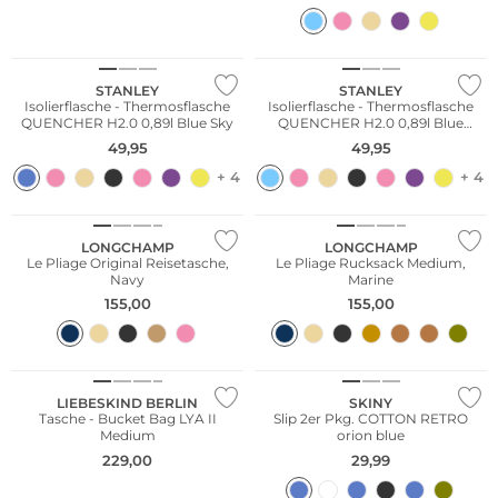
NEU
STANLEY
STANLEY
Isolierflasche - Thermosflasche
Isolierflasche - Thermosflasche
QUENCHER H2.0 0,89l Blue Sky
QUENCHER H2.0 0,89l Blue
Dream Stone
49,95
49,95
+ 4
+ 4
Nachhaltig
Nachhaltig
LONGCHAMP
LONGCHAMP
Le Pliage Original Reisetasche,
Le Pliage Rucksack Medium,
Navy
Marine
155,00
155,00
NEU
Multi Pack
LIEBESKIND BERLIN
SKINY
Tasche - Bucket Bag LYA II
Slip 2er Pkg. COTTON RETRO
Medium
orion blue
229,00
29,99