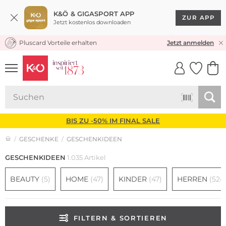
K&Ö & GIGASPORT APP
ZUR APP
Jetzt kostenlos downloaden
Pluscard Vorteile erhalten
30 TAGE RÜCKGABERECHT
Jetzt anmelden
UNSERE APP
CLICK &
CLICK &
COLLECT
RESERVE
BIS ZU -50% IM FINAL SALE
GESCHENKE
GESCHENKIDEEN
GESCHENKIDEEN
1.035 Artikel
BEAUTY
(5)
HOME
(47)
KINDER
(47)
HERREN
(524
FILTERN & SORTIEREN