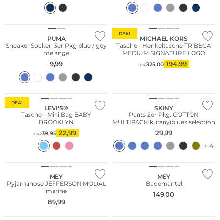
Multi Pack
DEAL
PUMA
MICHAEL KORS
Sneaker Socken 3er Pkg blue / gey
Tasche - Henkeltasche TRIBECA
melange
MEDIUM SIGNATURE LOGO
9,99
194,99
325,00
UVP
NEU
Multi Pack
DEAL
LEVI'S®
SKINY
Tasche - Mini Bag BABY
Pants 2er Pkg. COTTON
BROOKLYN
MULTIPACK kuranyiblues selection
22,99
29,99
39,95
UVP
+ 4
NEU
MEY
MEY
Pyjamahose JEFFERSON MODAL
Bademantel
marine
149,00
89,99
Nachhaltig