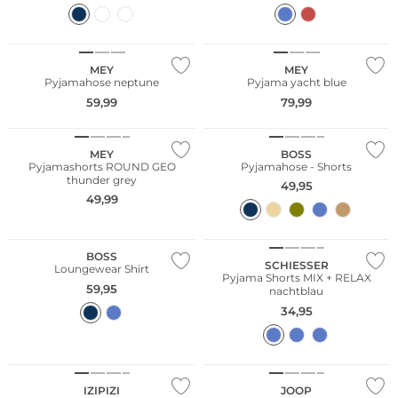
MEY
MEY
Pyjamahose neptune
Pyjama yacht blue
59,99
79,99
MEY
BOSS
Pyjamashorts ROUND GEO
Pyjamahose - Shorts
thunder grey
49,95
49,99
Nachhaltig
BOSS
SCHIESSER
Loungewear Shirt
Pyjama Shorts MIX + RELAX
59,95
nachtblau
34,95
Nachhaltig
IZIPIZI
JOOP