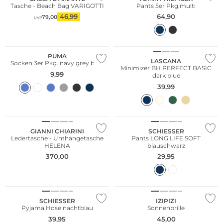
Tasche - Beach Bag VARIGOTTI
Pants 5er Pkg.multi
46,99
64,90
79,00
UVP
Multi Pack
Große Größen
PUMA
LASCANA
Socken 3er Pkg. navy grey blue
Minimizer BH PERFECT BASIC
9,99
dark blue
39,99
GIANNI CHIARINI
SCHIESSER
Ledertasche - Umhängetasche
Pants LONG LIFE SOFT
HELENA
blauschwarz
370,00
29,95
Nachhaltig
Nachhaltig
SCHIESSER
IZIPIZI
Pyjama Hose nachtblau
Sonnenbrille
39,95
45,00