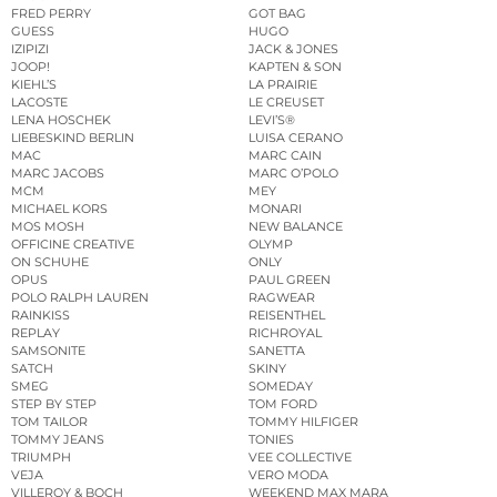
FRED PERRY
GOT BAG
GUESS
HUGO
IZIPIZI
JACK & JONES
JOOP!
KAPTEN & SON
KIEHL’S
LA PRAIRIE
LACOSTE
LE CREUSET
LENA HOSCHEK
LEVI’S®
LIEBESKIND BERLIN
LUISA CERANO
MAC
MARC CAIN
MARC JACOBS
MARC O’POLO
MCM
MEY
MICHAEL KORS
MONARI
MOS MOSH
NEW BALANCE
OFFICINE CREATIVE
OLYMP
ON SCHUHE
ONLY
OPUS
PAUL GREEN
POLO RALPH LAUREN
RAGWEAR
RAINKISS
REISENTHEL
REPLAY
RICHROYAL
SAMSONITE
SANETTA
SATCH
SKINY
SMEG
SOMEDAY
STEP BY STEP
TOM FORD
TOM TAILOR
TOMMY HILFIGER
TOMMY JEANS
TONIES
TRIUMPH
VEE COLLECTIVE
VEJA
VERO MODA
VILLEROY & BOCH
WEEKEND MAX MARA