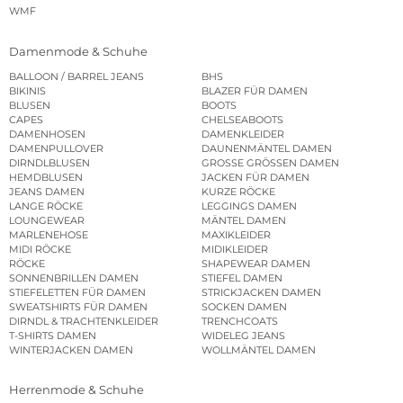
WMF
Damenmode & Schuhe
BALLOON / BARREL JEANS
BHS
BIKINIS
BLAZER FÜR DAMEN
BLUSEN
BOOTS
CAPES
CHELSEABOOTS
DAMENHOSEN
DAMENKLEIDER
DAMENPULLOVER
DAUNENMÄNTEL DAMEN
DIRNDLBLUSEN
GROSSE GRÖSSEN DAMEN
HEMDBLUSEN
JACKEN FÜR DAMEN
JEANS DAMEN
KURZE RÖCKE
LANGE RÖCKE
LEGGINGS DAMEN
LOUNGEWEAR
MÄNTEL DAMEN
MARLENEHOSE
MAXIKLEIDER
MIDI RÖCKE
MIDIKLEIDER
RÖCKE
SHAPEWEAR DAMEN
SONNENBRILLEN DAMEN
STIEFEL DAMEN
STIEFELETTEN FÜR DAMEN
STRICKJACKEN DAMEN
SWEATSHIRTS FÜR DAMEN
SOCKEN DAMEN
DIRNDL & TRACHTENKLEIDER
TRENCHCOATS
T-SHIRTS DAMEN
WIDELEG JEANS
WINTERJACKEN DAMEN
WOLLMÄNTEL DAMEN
Herrenmode & Schuhe