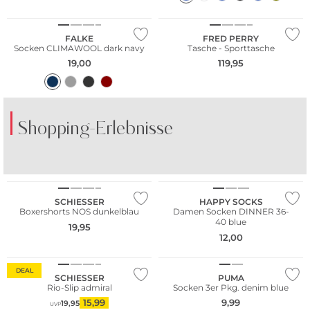
Merino
FALKE
FRED PERRY
Socken CLIMAWOOL dark navy
Tasche - Sporttasche
19,00
119,95
Shopping-Erlebnisse
Nachhaltig
SCHIESSER
HAPPY SOCKS
Boxershorts NOS dunkelblau
Damen Socken DINNER 36-
40 blue
19,95
12,00
Multi Pack
DEAL
SCHIESSER
PUMA
Rio-Slip admiral
Socken 3er Pkg. denim blue
15,99
9,99
19,95
UVP