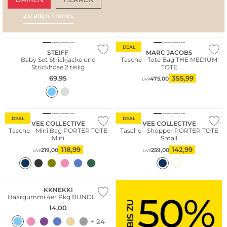
Zu allen Trends
AMALFI VIBES
SAN
Nachhaltig
DEAL
STEIFF
MARC JACOBS
Baby Set Strickjacke und
Tasche - Tote Bag THE MEDIUM
Strickhose 2 teilig
TOTE
69,95
355,99
475,00
UVP
Nachhaltig
Nachhaltig
Nur Online
Nur Online
DEAL
DEAL
VEE COLLECTIVE
VEE COLLECTIVE
Tasche - Mini Bag PORTER TOTE
Tasche - Shopper PORTER TOTE
Mini
Small
118,99
142,99
219,00
259,00
UVP
UVP
Multi Pack
KKNEKKI
Haargummi 4er Pkg BUNDLE 64
14,00
+ 24