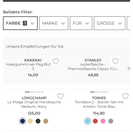
Beliebte Filter:
FARBE
1
MARKE
FÜR
GRÖSSE
N
Unsere Empfehlungen für Sie
Multi Pack
N
KKNEKKI
STANLEY
Haargummi 4er Pkg BUNDLE
Isolierflasche -
3
Thermosflasche Classic FLIP
Th
STRAW 2.0 0,89l Blue Sky
H2
14,00
49,95
Bestseller
Nachhaltig
LONGCHAMP
TONIES
Le Pliage Original Handtasche
Toniebox 2 - Starter-Set mit
Medium, Navy
Kreativ-Tonie Blau
125,00
114,90
Nachhaltig
Nur Online
Nachhaltig