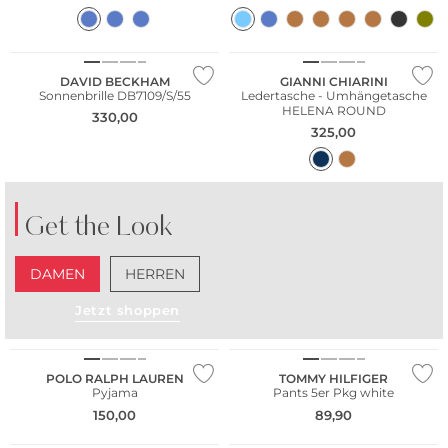
DAVID BECKHAM
GIANNI CHIARINI
Sonnenbrille DB7109/S/55
Ledertasche - Umhängetasche
HELENA ROUND
330,00
325,00
Get the Look
DAMEN
HERREN
Multi Pack
Jetzt shoppen
Nur Online
POLO RALPH LAUREN
TOMMY HILFIGER
Pyjama
Pants 5er Pkg white
Multi Pack
150,00
89,90
Nachhaltig
Nur Online