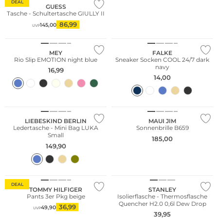
DEAL
GUESS
Tasche - Schultertasche GIULLY II
Große Größen
86,99
145,00
UVP
Große Größen
Nachhaltig
MEY
FALKE
Rio Slip EMOTION night blue
Sneaker Socken COOL 24/7 dark
navy
16,99
14,00
Nachhaltig
LIEBESKIND BERLIN
MAUI JIM
Ledertasche - Mini Bag LUKA
Sonnenbrille B659
Small
185,00
149,90
Multi Pack
DEAL
TOMMY HILFIGER
STANLEY
Pants 3er Pkg beige
Isolierflasche - Thermosflasche
Quencher H2.0 0,6l Dew Drop
36,99
49,90
UVP
39,95