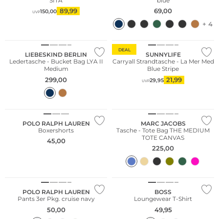
SITA
blue
Geschenkkarte
89,99
69,00
150,00
UVP
erhältlich
+ 4
NEU
Mehr erfahren
DEAL
LIEBESKIND BERLIN
SUNNYLIFE
Ledertasche - Bucket Bag LYA II
Carryall Strandtasche - La Mer Med
Medium
Blue Stripe
299,00
21,99
29,95
UVP
Bestseller
POLO RALPH LAUREN
MARC JACOBS
Boxershorts
Tasche - Tote Bag THE MEDIUM
TOTE CANVAS
45,00
225,00
Multi Pack
POLO RALPH LAUREN
BOSS
Pants 3er Pkg. cruise navy
Loungewear T-Shirt
50,00
49,95