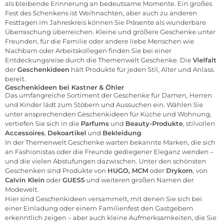
als bleibende Erinnerung an bedeutsame Momente. Ein großes
Fest des Schenkens ist Weihnachten, aber auch zu anderen
Festtagen im Jahreskreis können Sie Präsente als wunderbare
Überraschung überreichen. Kleine und größere Geschenke unter
Freunden, für die Familie oder andere liebe Menschen wie
Nachbarn oder Arbeitskollegen finden Sie bei einer
Entdeckungsreise durch die Themenwelt Geschenke. Die
Vielfalt
der
Geschenkideen
hält Produkte für jeden Stil, Alter und Anlass
bereit.
Geschenkideen bei Kastner & Öhler
Das umfangreiche Sortiment der Geschenke für
Damen
,
Herren
und
Kinder
lädt zum Stöbern und Aussuchen ein. Wählen Sie
unter ansprechenden Geschenkideen für Küche und Wohnung,
vertiefen Sie sich in die
Parfums
und
Beauty-Produkte
, stilvollen
Accessoires
,
Dekoartikel
und
Bekleidung
.
In der Themenwelt Geschenke warten bekannte Marken, die sich
an Fashionistas oder die Freunde gediegener Eleganz wenden –
und die vielen Abstufungen dazwischen. Unter den schönsten
Geschenken sind Produkte von
HUGO
,
MCM
oder
Drykorn
, von
Calvin Klein
oder
GUESS
und weiteren großen Namen der
Modewelt.
Hier sind Geschenkideen versammelt, mit denen Sie sich bei
einer Einladung oder einem Familienfest den Gastgebern
erkenntlich zeigen – aber auch kleine Aufmerksamkeiten, die Sie