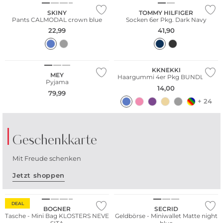
SKINY
TOMMY HILFIGER
Pants CALMODAL crown blue
Socken 6er Pkg. Dark Navy
22,99
41,90
Multi Pack
KKNEKKI
MEY
Haargummi 4er Pkg BUNDLE 13
Pyjama
14,00
79,99
+ 24
Geschenkkarte
Mit Freude schenken
Jetzt shoppen
Nachhaltig
TIPP:
DEAL
Auch als
BOGNER
SECRID
Tasche - Mini Bag KLOSTERS NEVE
Geldbörse - Miniwallet Matte night
digitale