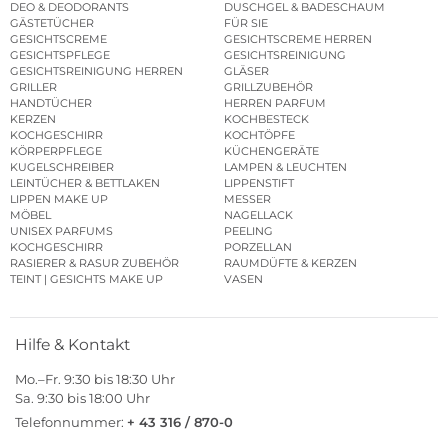
DEO & DEODORANTS
DUSCHGEL & BADESCHAUM
GÄSTETÜCHER
FÜR SIE
GESICHTSCREME
GESICHTSCREME HERREN
GESICHTSPFLEGE
GESICHTSREINIGUNG
GESICHTSREINIGUNG HERREN
GLÄSER
GRILLER
GRILLZUBEHÖR
HANDTÜCHER
HERREN PARFUM
KERZEN
KOCHBESTECK
KOCHGESCHIRR
KOCHTÖPFE
KÖRPERPFLEGE
KÜCHENGERÄTE
KUGELSCHREIBER
LAMPEN & LEUCHTEN
LEINTÜCHER & BETTLAKEN
LIPPENSTIFT
LIPPEN MAKE UP
MESSER
MÖBEL
NAGELLACK
UNISEX PARFUMS
PEELING
KOCHGESCHIRR
PORZELLAN
RASIERER & RASUR ZUBEHÖR
RAUMDÜFTE & KERZEN
TEINT | GESICHTS MAKE UP
VASEN
Hilfe & Kontakt
Mo.–Fr. 9:30 bis 18:30 Uhr
Sa. 9:30 bis 18:00 Uhr
Telefonnummer:
+ 43 316 / 870-0