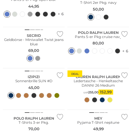
T-Shirt 2er Pkg. navy
44,95
50,00
+ 6
Multi Pack
Nur Online
POLO RALPH LAUREN
SECRID
Pants 5-er Pkg cruise navy
Geldbörse - Miniwallet Twist jeans
80,00
blue
69,00
+ 6
Nachhaltig
DEAL
IZIPIZI
LAUREN RALPH LAUREN
Sonnenbrille SUN #D
Ledertasche - Henkeltasche
DANNI 26 Medium
45,00
152,99
255,00
UVP
Multi Pack
POLO RALPH LAUREN
MEY
T-Shirts 3-er Pkg.
Pyjama T-Shirt neptune
70,00
49,99