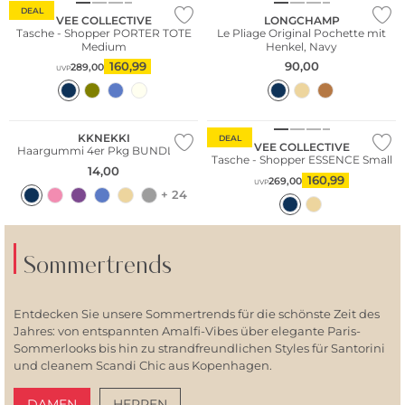
DEAL
VEE COLLECTIVE
LONGCHAMP
Tasche - Shopper PORTER TOTE
Le Pliage Original Pochette mit
Medium
Henkel, Navy
160,99
90,00
289,00
UVP
Nachhaltig
Multi Pack
Nur Online
KKNEKKI
DEAL
VEE COLLECTIVE
Haargummi 4er Pkg BUNDLE 3
Tasche - Shopper ESSENCE Small
14,00
160,99
269,00
UVP
+ 24
Sommertrends
Entdecken Sie unsere Sommertrends für die schönste Zeit des
Jahres: von entspannten Amalfi-Vibes über elegante Paris-
Sommerlooks bis hin zu strandfreundlichen Styles für Santorini
und cleanem Scandi Chic aus Kopenhagen.
DAMEN
HERREN