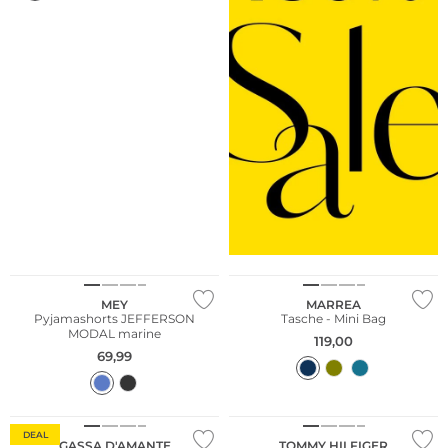
MEY
MARREA
Pyjamashorts JEFFERSON
Tasche - Mini Bag
MODAL marine
119,00
69,99
Multi Pack
Nur Online
DEAL
GASSA D'AMANTE
TOMMY HILFIGER