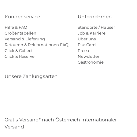
Kundenservice
Unternehmen
Hilfe & FAQ
Standorte / Häuser
Größentabellen
Job & Karriere
Versand & Lieferung
Über uns
Retouren & Reklamationen FAQ
PlusCard
Click & Collect
Presse
Click & Reserve
Newsletter
Gastronomie
Unsere Zahlungsarten
Klarna
Paypal
Mastercard
Visa
Diners
Eps
Shop
Applepay
Amazon
Gratis Versand* nach Österreich Internationaler
Versand