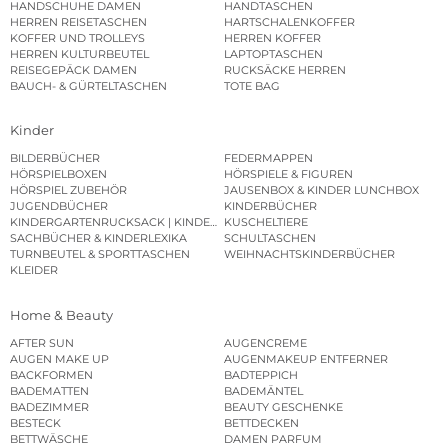
HANDSCHUHE DAMEN
HANDTASCHEN
HERREN REISETASCHEN
HARTSCHALENKOFFER
KOFFER UND TROLLEYS
HERREN KOFFER
HERREN KULTURBEUTEL
LAPTOPTASCHEN
REISEGEPÄCK DAMEN
RUCKSÄCKE HERREN
BAUCH- & GÜRTELTASCHEN
TOTE BAG
Kinder
BILDERBÜCHER
FEDERMAPPEN
HÖRSPIELBOXEN
HÖRSPIELE & FIGUREN
HÖRSPIEL ZUBEHÖR
JAUSENBOX & KINDER LUNCHBOX
JUGENDBÜCHER
KINDERBÜCHER
KINDERGARTENRUCKSACK | KINDERGARTENBEUTEL
KUSCHELTIERE
SACHBÜCHER & KINDERLEXIKA
SCHULTASCHEN
TURNBEUTEL & SPORTTASCHEN
WEIHNACHTSKINDERBÜCHER
KLEIDER
Home & Beauty
AFTER SUN
AUGENCREME
AUGEN MAKE UP
AUGENMAKEUP ENTFERNER
BACKFORMEN
BADTEPPICH
BADEMATTEN
BADEMÄNTEL
BADEZIMMER
BEAUTY GESCHENKE
BESTECK
BETTDECKEN
BETTWÄSCHE
DAMEN PARFUM