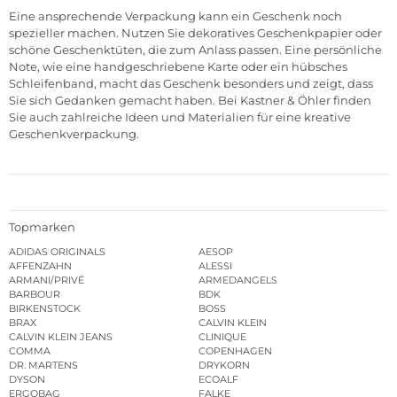
Eine ansprechende Verpackung kann ein Geschenk noch
spezieller machen. Nutzen Sie dekoratives Geschenkpapier oder
schöne Geschenktüten, die zum Anlass passen. Eine persönliche
Note, wie eine handgeschriebene Karte oder ein hübsches
Schleifenband, macht das Geschenk besonders und zeigt, dass
Sie sich Gedanken gemacht haben. Bei Kastner & Öhler finden
Sie auch zahlreiche Ideen und Materialien für eine kreative
Geschenkverpackung.
Topmarken
ADIDAS ORIGINALS
AESOP
AFFENZAHN
ALESSI
ARMANI/PRIVÉ
ARMEDANGELS
BARBOUR
BDK
BIRKENSTOCK
BOSS
BRAX
CALVIN KLEIN
CALVIN KLEIN JEANS
CLINIQUE
COMMA
COPENHAGEN
DR. MARTENS
DRYKORN
DYSON
ECOALF
ERGOBAG
FALKE