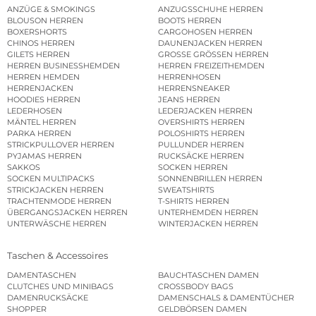
ANZÜGE & SMOKINGS
ANZUGSSCHUHE HERREN
BLOUSON HERREN
BOOTS HERREN
BOXERSHORTS
CARGOHOSEN HERREN
CHINOS HERREN
DAUNENJACKEN HERREN
GILETS HERREN
GROSSE GRÖSSEN HERREN
HERREN BUSINESSHEMDEN
HERREN FREIZEITHEMDEN
HERREN HEMDEN
HERRENHOSEN
HERRENJACKEN
HERRENSNEAKER
HOODIES HERREN
JEANS HERREN
LEDERHOSEN
LEDERJACKEN HERREN
MÄNTEL HERREN
OVERSHIRTS HERREN
PARKA HERREN
POLOSHIRTS HERREN
STRICKPULLOVER HERREN
PULLUNDER HERREN
PYJAMAS HERREN
RUCKSÄCKE HERREN
SAKKOS
SOCKEN HERREN
SOCKEN MULTIPACKS
SONNENBRILLEN HERREN
STRICKJACKEN HERREN
SWEATSHIRTS
TRACHTENMODE HERREN
T-SHIRTS HERREN
ÜBERGANGSJACKEN HERREN
UNTERHEMDEN HERREN
UNTERWÄSCHE HERREN
WINTERJACKEN HERREN
Taschen & Accessoires
DAMENTASCHEN
BAUCHTASCHEN DAMEN
CLUTCHES UND MINIBAGS
CROSSBODY BAGS
DAMENRUCKSÄCKE
DAMENSCHALS & DAMENTÜCHER
SHOPPER
GELDBÖRSEN DAMEN