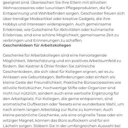
geeignet sind. Überraschen Sie Ihre Eltern mit stilvollen
Wohnaccessoires oder luxuriösen Pflegeprodukten, die für
Entspannung und Wohlbefinden sorgen. Geschwister freuen sich
über trendige Modeartikel oder kreative Gadgets, die ihre
Hobbys und Interessen widerspiegeln. Auch gemeinsame
Erlebnisse, wie Gutscheine für Aktivitäten oder kulinarische
Erlebnisse, sind eine schöne Möglichkeit, gemeinsame Zeit zu
verbringen und Erinnerungen zu schaffen.
Geschenkideen für Arbeitskollegen
Geschenke für Arbeitskollegen sind eine hervorragende
Möglichkeit, Wertschätzung und ein positives Arbeitsumfeld zu
fördern. Bei Kastner & Öhler finden Sie zahlreiche
Geschenkideen, die sich ideal für Kollegen eignen, sei es zu
Anlässen wie Geburtstagen, Beförderungen oder einfach als
kleine Geste der Freundlichkeit. Praktische Büroaccessoires wie
stilvolle Notizbücher, hochwertige Stifte oder Organizer sind
nicht nur nützlich, sondern auch eine wertvolle Ergänzung für
den Arbeitsplatz. Für Kollegen, die gerne entspannen, sind
aromatische Duftkerzen oder Teesets eine wunderbare Wahl, um
nach einem langen Arbeitstag zur Ruhe zu kommen. Auch
kleine persönliche Geschenke, wie eine originelle Tasse oder ein
witziger Magnet, können das Büro auflockern und für ein
Lächeln sorgen. Stöbern Sie in der umfangreichen Auswahl bei