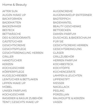
Home & Beauty
AFTER SUN
AUGENCREME
AUGEN MAKE UP
AUGENMAKEUP ENTFERNER
BACKFORMEN
BADTEPPICH
BADEMATTEN
BADEMÄNTEL
BADEZIMMER
BEAUTY GESCHENKE
BESTECK
BETTDECKEN
BETTWÄSCHE
DAMEN PARFUM
DEO & DEODORANTS
DUSCHGEL & BADESCHAUM
GÄSTETÜCHER
FÜR SIE
GESICHTSCREME
GESICHTSCREME HERREN
GESICHTSPFLEGE
GESICHTSREINIGUNG
GESICHTSREINIGUNG HERREN
GLÄSER
GRILLER
GRILLZUBEHÖR
HANDTÜCHER
HERREN PARFUM
KERZEN
KOCHBESTECK
KOCHGESCHIRR
KOCHTÖPFE
KÖRPERPFLEGE
KÜCHENGERÄTE
KUGELSCHREIBER
LAMPEN & LEUCHTEN
LEINTÜCHER & BETTLAKEN
LIPPENSTIFT
LIPPEN MAKE UP
MESSER
MÖBEL
NAGELLACK
UNISEX PARFUMS
PEELING
KOCHGESCHIRR
PORZELLAN
RASIERER & RASUR ZUBEHÖR
RAUMDÜFTE & KERZEN
TEINT | GESICHTS MAKE UP
VASEN