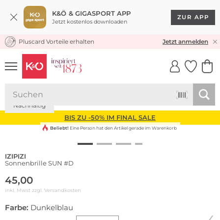
K&Ö & GIGASPORT APP
ZUR APP
Jetzt kostenlos downloaden
Pluscard Vorteile erhalten
KOSTENLOSER VERSAND* & RÜCKVERSAND
Jetzt anmelden
UNSERE APP
CLICK &
CLICK &
COLLECT
RESERVE
Nachhaltig
BIS ZU -50% IM FINAL SALE
Beliebt!
Eine Person hat den Artikel gerade im Warenkorb
IZIPIZI
Sonnenbrille SUN #D
45,00
inkl. Mwst zzgl.
Versandkosten
Farbe:
Dunkelblau