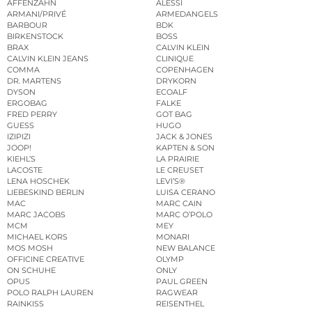
AFFENZAHN
ALESSI
ARMANI/PRIVÉ
ARMEDANGELS
BARBOUR
BDK
BIRKENSTOCK
BOSS
BRAX
CALVIN KLEIN
CALVIN KLEIN JEANS
CLINIQUE
COMMA
COPENHAGEN
DR. MARTENS
DRYKORN
DYSON
ECOALF
ERGOBAG
FALKE
FRED PERRY
GOT BAG
GUESS
HUGO
IZIPIZI
JACK & JONES
JOOP!
KAPTEN & SON
KIEHL’S
LA PRAIRIE
LACOSTE
LE CREUSET
LENA HOSCHEK
LEVI’S®
LIEBESKIND BERLIN
LUISA CERANO
MAC
MARC CAIN
MARC JACOBS
MARC O’POLO
MCM
MEY
MICHAEL KORS
MONARI
MOS MOSH
NEW BALANCE
OFFICINE CREATIVE
OLYMP
ON SCHUHE
ONLY
OPUS
PAUL GREEN
POLO RALPH LAUREN
RAGWEAR
RAINKISS
REISENTHEL