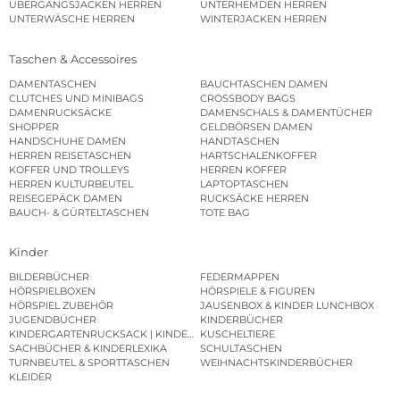
ÜBERGANGSJACKEN HERREN
UNTERHEMDEN HERREN
UNTERWÄSCHE HERREN
WINTERJACKEN HERREN
Taschen & Accessoires
DAMENTASCHEN
BAUCHTASCHEN DAMEN
CLUTCHES UND MINIBAGS
CROSSBODY BAGS
DAMENRUCKSÄCKE
DAMENSCHALS & DAMENTÜCHER
SHOPPER
GELDBÖRSEN DAMEN
HANDSCHUHE DAMEN
HANDTASCHEN
HERREN REISETASCHEN
HARTSCHALENKOFFER
KOFFER UND TROLLEYS
HERREN KOFFER
HERREN KULTURBEUTEL
LAPTOPTASCHEN
REISEGEPÄCK DAMEN
RUCKSÄCKE HERREN
BAUCH- & GÜRTELTASCHEN
TOTE BAG
Kinder
BILDERBÜCHER
FEDERMAPPEN
HÖRSPIELBOXEN
HÖRSPIELE & FIGUREN
HÖRSPIEL ZUBEHÖR
JAUSENBOX & KINDER LUNCHBOX
JUGENDBÜCHER
KINDERBÜCHER
KINDERGARTENRUCKSACK | KINDERGARTENBEUTEL
KUSCHELTIERE
SACHBÜCHER & KINDERLEXIKA
SCHULTASCHEN
TURNBEUTEL & SPORTTASCHEN
WEIHNACHTSKINDERBÜCHER
KLEIDER