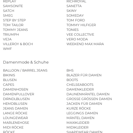
REPLAY
RICHROYAL
SAMSONITE
SANETTA
SATCH
SKINY
SMEG
SOMEDAY
STEP BY STEP
TOM FORD
TOM TAILOR
TOMMY HILFIGER
TOMMY JEANS
TONIES
TRIUMPH
VEE COLLECTIVE
VEJA
VERO MODA
VILLEROY & BOCH
WEEKEND MAX MARA
WMF
Damenmode & Schuhe
BALLOON / BARREL JEANS
BHS
BIKINIS
BLAZER FÜR DAMEN
BLUSEN
BOOTS
CAPES
CHELSEABOOTS
DAMENHOSEN
DAMENKLEIDER
DAMENPULLOVER
DAUNENMÄNTEL DAMEN
DIRNDLBLUSEN
GROSSE GRÖSSEN DAMEN
HEMDBLUSEN
JACKEN FÜR DAMEN
JEANS DAMEN
KURZE RÖCKE
LANGE RÖCKE
LEGGINGS DAMEN
LOUNGEWEAR
MÄNTEL DAMEN
MARLENEHOSE
MAXIKLEIDER
MIDI RÖCKE
MIDIKLEIDER
RÖCKE
SHAPEWEAR DAMEN