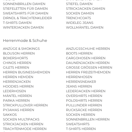
SONNENBRILLEN DAMEN
STIEFEL DAMEN
STIEFELETTEN FÜR DAMEN
STRICKJACKEN DAMEN
SWEATSHIRTS FÜR DAMEN
SOCKEN DAMEN
DIRNDL & TRACHTENKLEIDER
TRENCHCOATS
T-SHIRTS DAMEN
WIDELEG JEANS
WINTERJACKEN DAMEN
WOLLMÄNTEL DAMEN
Herrenmode & Schuhe
ANZÜGE & SMOKINGS
ANZUGSSCHUHE HERREN
BLOUSON HERREN
BOOTS HERREN
BOXERSHORTS
CARGOHOSEN HERREN
CHINOS HERREN
DAUNENJACKEN HERREN
GILETS HERREN
GROSSE GRÖSSEN HERREN
HERREN BUSINESSHEMDEN
HERREN FREIZEITHEMDEN
HERREN HEMDEN
HERRENHOSEN
HERRENJACKEN
HERRENSNEAKER
HOODIES HERREN
JEANS HERREN
LEDERHOSEN
LEDERJACKEN HERREN
MÄNTEL HERREN
OVERSHIRTS HERREN
PARKA HERREN
POLOSHIRTS HERREN
STRICKPULLOVER HERREN
PULLUNDER HERREN
PYJAMAS HERREN
RUCKSÄCKE HERREN
SAKKOS
SOCKEN HERREN
SOCKEN MULTIPACKS
SONNENBRILLEN HERREN
STRICKJACKEN HERREN
SWEATSHIRTS
TRACHTENMODE HERREN
T-SHIRTS HERREN