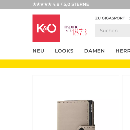
★★★★★ 4,8 / 5,0 STERNE
ZU GIGASPORT
FASHION-
UNSERE APP
CLICK &
CLICK &
TRENDS
COLLECT
RESERVE
NEU
LOOKS
DAMEN
HER