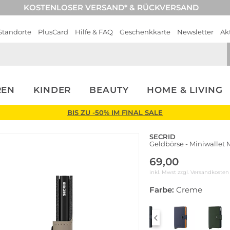
KOSTENLOSER VERSAND* & RÜCKVERSAND
Standorte
PlusCard
Hilfe & FAQ
Geschenkkarte
Newsletter
Ak
REN
KINDER
BEAUTY
HOME & LIVING
BIS ZU -50% IM FINAL SALE
SECRID
Geldbörse - Miniwallet 
69,00
inkl. Mwst zzgl.
Versandkosten
Farbe:
Creme