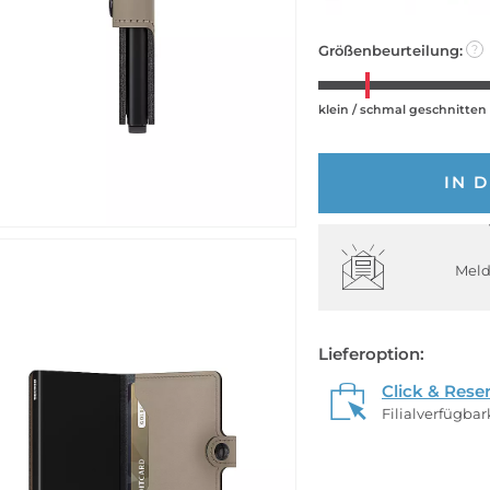
Größenbeurteilung:
?
klein / schmal geschnitten
IN 
Meld
Lieferoption:
Click & Rese
Filialverfügba