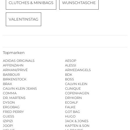
CLUTCHES & MINIBAGS
WUNSCHTASCHE
VALENTINSTAG
Topmarken
ADIDAS ORIGINALS
AESOP
AFFENZAHN
ALESSI
ARMANI/PRIVÉ
ARMEDANGELS
BARBOUR
BDK
BIRKENSTOCK
BOSS
BRAX
CALVIN KLEIN
CALVIN KLEIN JEANS
CLINIQUE
COMMA
COPENHAGEN
DR. MARTENS
DRYKORN
DYSON
ECOALF
ERGOBAG
FALKE
FRED PERRY
GOT BAG
GUESS
HUGO
IZIPIZI
JACK & JONES
JOOP!
KAPTEN & SON