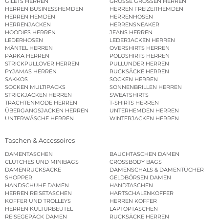
GILETS HERREN
GROSSE GRÖSSEN HERREN
HERREN BUSINESSHEMDEN
HERREN FREIZEITHEMDEN
HERREN HEMDEN
HERRENHOSEN
HERRENJACKEN
HERRENSNEAKER
HOODIES HERREN
JEANS HERREN
LEDERHOSEN
LEDERJACKEN HERREN
MÄNTEL HERREN
OVERSHIRTS HERREN
PARKA HERREN
POLOSHIRTS HERREN
STRICKPULLOVER HERREN
PULLUNDER HERREN
PYJAMAS HERREN
RUCKSÄCKE HERREN
SAKKOS
SOCKEN HERREN
SOCKEN MULTIPACKS
SONNENBRILLEN HERREN
STRICKJACKEN HERREN
SWEATSHIRTS
TRACHTENMODE HERREN
T-SHIRTS HERREN
ÜBERGANGSJACKEN HERREN
UNTERHEMDEN HERREN
UNTERWÄSCHE HERREN
WINTERJACKEN HERREN
Taschen & Accessoires
DAMENTASCHEN
BAUCHTASCHEN DAMEN
CLUTCHES UND MINIBAGS
CROSSBODY BAGS
DAMENRUCKSÄCKE
DAMENSCHALS & DAMENTÜCHER
SHOPPER
GELDBÖRSEN DAMEN
HANDSCHUHE DAMEN
HANDTASCHEN
HERREN REISETASCHEN
HARTSCHALENKOFFER
KOFFER UND TROLLEYS
HERREN KOFFER
HERREN KULTURBEUTEL
LAPTOPTASCHEN
REISEGEPÄCK DAMEN
RUCKSÄCKE HERREN