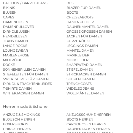
BALLOON / BARREL JEANS
BHS
BIKINIS
BLAZER FÜR DAMEN
BLUSEN
BOOTS
CAPES
CHELSEABOOTS
DAMENHOSEN
DAMENKLEIDER
DAMENPULLOVER
DAUNENMÄNTEL DAMEN
DIRNDLBLUSEN
GROSSE GRÖSSEN DAMEN
HEMDBLUSEN
JACKEN FÜR DAMEN
JEANS DAMEN
KURZE RÖCKE
LANGE RÖCKE
LEGGINGS DAMEN
LOUNGEWEAR
MÄNTEL DAMEN
MARLENEHOSE
MAXIKLEIDER
MIDI RÖCKE
MIDIKLEIDER
RÖCKE
SHAPEWEAR DAMEN
SONNENBRILLEN DAMEN
STIEFEL DAMEN
STIEFELETTEN FÜR DAMEN
STRICKJACKEN DAMEN
SWEATSHIRTS FÜR DAMEN
SOCKEN DAMEN
DIRNDL & TRACHTENKLEIDER
TRENCHCOATS
T-SHIRTS DAMEN
WIDELEG JEANS
WINTERJACKEN DAMEN
WOLLMÄNTEL DAMEN
Herrenmode & Schuhe
ANZÜGE & SMOKINGS
ANZUGSSCHUHE HERREN
BLOUSON HERREN
BOOTS HERREN
BOXERSHORTS
CARGOHOSEN HERREN
CHINOS HERREN
DAUNENJACKEN HERREN