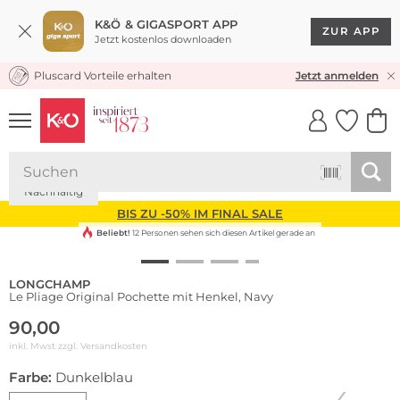
K&Ö & GIGASPORT APP
ZUR APP
Jetzt kostenlos downloaden
Pluscard Vorteile erhalten
KOSTENLOSER VERSAND* & RÜCKVERSAND
Jetzt anmelden
UNSERE APP
CLICK &
CLICK &
COLLECT
RESERVE
Nachhaltig
BIS ZU -50% IM FINAL SALE
Beliebt!
12 Personen sehen sich diesen Artikel gerade an
LONGCHAMP
Le Pliage Original Pochette mit Henkel, Navy
90,00
inkl. Mwst zzgl.
Versandkosten
Farbe:
Dunkelblau