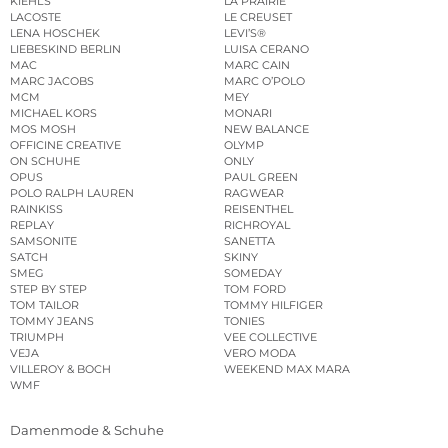
KIEHL’S
LA PRAIRIE
LACOSTE
LE CREUSET
LENA HOSCHEK
LEVI’S®
LIEBESKIND BERLIN
LUISA CERANO
MAC
MARC CAIN
MARC JACOBS
MARC O’POLO
MCM
MEY
MICHAEL KORS
MONARI
MOS MOSH
NEW BALANCE
OFFICINE CREATIVE
OLYMP
ON SCHUHE
ONLY
OPUS
PAUL GREEN
POLO RALPH LAUREN
RAGWEAR
RAINKISS
REISENTHEL
REPLAY
RICHROYAL
SAMSONITE
SANETTA
SATCH
SKINY
SMEG
SOMEDAY
STEP BY STEP
TOM FORD
TOM TAILOR
TOMMY HILFIGER
TOMMY JEANS
TONIES
TRIUMPH
VEE COLLECTIVE
VEJA
VERO MODA
VILLEROY & BOCH
WEEKEND MAX MARA
WMF
Damenmode & Schuhe