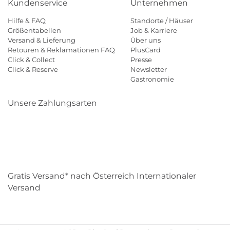
Kundenservice
Unternehmen
Hilfe & FAQ
Standorte / Häuser
Größentabellen
Job & Karriere
Versand & Lieferung
Über uns
Retouren & Reklamationen FAQ
PlusCard
Click & Collect
Presse
Click & Reserve
Newsletter
Gastronomie
Unsere Zahlungsarten
Klarna
Paypal
Mastercard
Visa
Diners
Eps
Shop
Applepay
Amazon
Gratis Versand* nach Österreich Internationaler
Versand