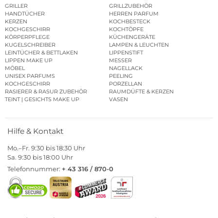
GRILLER
GRILLZUBEHÖR
HANDTÜCHER
HERREN PARFUM
KERZEN
KOCHBESTECK
KOCHGESCHIRR
KOCHTÖPFE
KÖRPERPFLEGE
KÜCHENGERÄTE
KUGELSCHREIBER
LAMPEN & LEUCHTEN
LEINTÜCHER & BETTLAKEN
LIPPENSTIFT
LIPPEN MAKE UP
MESSER
MÖBEL
NAGELLACK
UNISEX PARFUMS
PEELING
KOCHGESCHIRR
PORZELLAN
RASIERER & RASUR ZUBEHÖR
RAUMDÜFTE & KERZEN
TEINT | GESICHTS MAKE UP
VASEN
Hilfe & Kontakt
Mo.–Fr. 9:30 bis 18:30 Uhr
Sa. 9:30 bis 18:00 Uhr
Telefonnummer:
+ 43 316 / 870-0