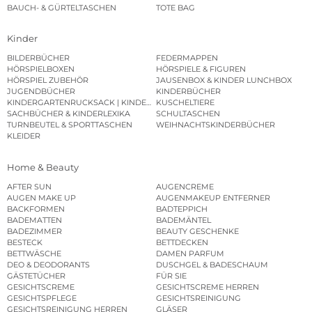
BAUCH- & GÜRTELTASCHEN
TOTE BAG
Kinder
BILDERBÜCHER
FEDERMAPPEN
HÖRSPIELBOXEN
HÖRSPIELE & FIGUREN
HÖRSPIEL ZUBEHÖR
JAUSENBOX & KINDER LUNCHBOX
JUGENDBÜCHER
KINDERBÜCHER
KINDERGARTENRUCKSACK | KINDERGARTENBEUTEL
KUSCHELTIERE
SACHBÜCHER & KINDERLEXIKA
SCHULTASCHEN
TURNBEUTEL & SPORTTASCHEN
WEIHNACHTSKINDERBÜCHER
KLEIDER
Home & Beauty
AFTER SUN
AUGENCREME
AUGEN MAKE UP
AUGENMAKEUP ENTFERNER
BACKFORMEN
BADTEPPICH
BADEMATTEN
BADEMÄNTEL
BADEZIMMER
BEAUTY GESCHENKE
BESTECK
BETTDECKEN
BETTWÄSCHE
DAMEN PARFUM
DEO & DEODORANTS
DUSCHGEL & BADESCHAUM
GÄSTETÜCHER
FÜR SIE
GESICHTSCREME
GESICHTSCREME HERREN
GESICHTSPFLEGE
GESICHTSREINIGUNG
GESICHTSREINIGUNG HERREN
GLÄSER