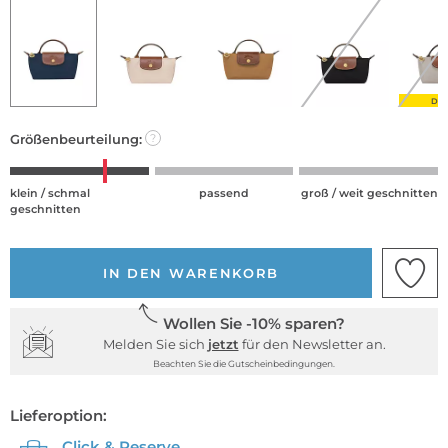
DE
Größenbeurteilung:
?
klein / schmal
passend
groß / weit geschnitten
geschnitten
IN DEN WARENKORB
Wollen Sie -10% sparen?
Melden Sie sich
jetzt
für den Newsletter an.
Beachten Sie die Gutscheinbedingungen.
Lieferoption:
Click & Reserve