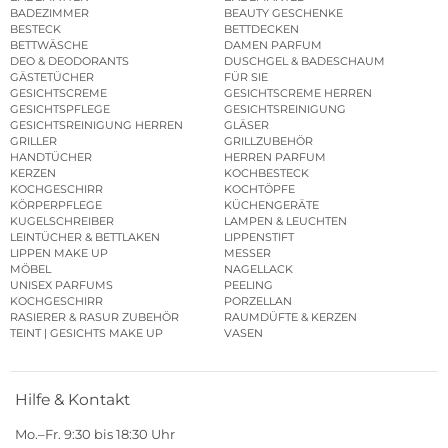
BADEZIMMER
BEAUTY GESCHENKE
BESTECK
BETTDECKEN
BETTWÄSCHE
DAMEN PARFUM
DEO & DEODORANTS
DUSCHGEL & BADESCHAUM
GÄSTETÜCHER
FÜR SIE
GESICHTSCREME
GESICHTSCREME HERREN
GESICHTSPFLEGE
GESICHTSREINIGUNG
GESICHTSREINIGUNG HERREN
GLÄSER
GRILLER
GRILLZUBEHÖR
HANDTÜCHER
HERREN PARFUM
KERZEN
KOCHBESTECK
KOCHGESCHIRR
KOCHTÖPFE
KÖRPERPFLEGE
KÜCHENGERÄTE
KUGELSCHREIBER
LAMPEN & LEUCHTEN
LEINTÜCHER & BETTLAKEN
LIPPENSTIFT
LIPPEN MAKE UP
MESSER
MÖBEL
NAGELLACK
UNISEX PARFUMS
PEELING
KOCHGESCHIRR
PORZELLAN
RASIERER & RASUR ZUBEHÖR
RAUMDÜFTE & KERZEN
TEINT | GESICHTS MAKE UP
VASEN
Hilfe & Kontakt
Mo.–Fr. 9:30 bis 18:30 Uhr