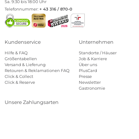
Sa. 9:30 bis 18:00 Uhr
Telefonnummer:
+ 43 316 / 870-0
Kundenservice
Unternehmen
Hilfe & FAQ
Standorte / Häuser
Größentabellen
Job & Karriere
Versand & Lieferung
Über uns
Retouren & Reklamationen FAQ
PlusCard
Click & Collect
Presse
Click & Reserve
Newsletter
Gastronomie
Unsere Zahlungsarten
Klarna
Paypal
Mastercard
Visa
Diners
Eps
Shop
Applepay
Amazon