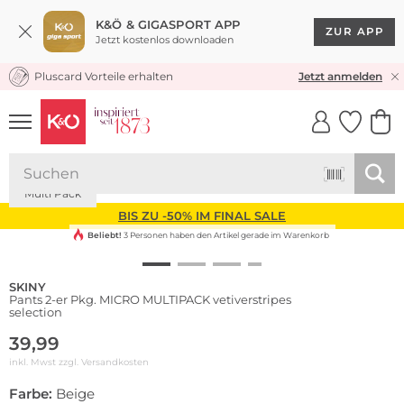
K&Ö & GIGASPORT APP
ZUR APP
Jetzt kostenlos downloaden
Pluscard Vorteile erhalten
KOSTENLOSER VERSAND* & RÜCKVERSAND
Jetzt anmelden
UNSERE APP
CLICK &
CLICK &
COLLECT
RESERVE
Multi Pack
BIS ZU -50% IM FINAL SALE
Beliebt!
3 Personen haben den Artikel gerade im Warenkorb
SKINY
Pants 2-er Pkg. MICRO MULTIPACK vetiverstripes
selection
39,99
inkl. Mwst zzgl.
Versandkosten
Farbe:
Beige