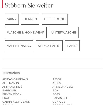
Stöbern Sie weiter
SKINY
HERREN
BEKLEIDUNG
WÄSCHE & HOMEWEAR
UNTERWÄSCHE
VALENTINSTAG
SLIPS & PANTS
PANTS
Topmarken
ADIDAS ORIGINALS
AESOP
AFFENZAHN
ALESSI
ARMANI/PRIVÉ
ARMEDANGELS
BARBOUR
BDK
BIRKENSTOCK
BOSS
BRAX
CALVIN KLEIN
CALVIN KLEIN JEANS
CLINIQUE