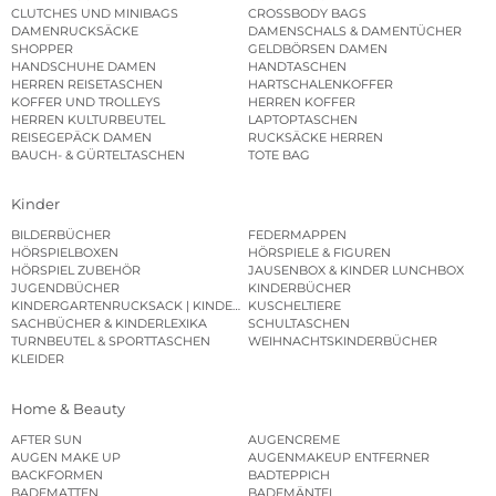
CLUTCHES UND MINIBAGS
CROSSBODY BAGS
DAMENRUCKSÄCKE
DAMENSCHALS & DAMENTÜCHER
SHOPPER
GELDBÖRSEN DAMEN
HANDSCHUHE DAMEN
HANDTASCHEN
HERREN REISETASCHEN
HARTSCHALENKOFFER
KOFFER UND TROLLEYS
HERREN KOFFER
HERREN KULTURBEUTEL
LAPTOPTASCHEN
REISEGEPÄCK DAMEN
RUCKSÄCKE HERREN
BAUCH- & GÜRTELTASCHEN
TOTE BAG
Kinder
BILDERBÜCHER
FEDERMAPPEN
HÖRSPIELBOXEN
HÖRSPIELE & FIGUREN
HÖRSPIEL ZUBEHÖR
JAUSENBOX & KINDER LUNCHBOX
JUGENDBÜCHER
KINDERBÜCHER
KINDERGARTENRUCKSACK | KINDERGARTENBEUTEL
KUSCHELTIERE
SACHBÜCHER & KINDERLEXIKA
SCHULTASCHEN
TURNBEUTEL & SPORTTASCHEN
WEIHNACHTSKINDERBÜCHER
KLEIDER
Home & Beauty
AFTER SUN
AUGENCREME
AUGEN MAKE UP
AUGENMAKEUP ENTFERNER
BACKFORMEN
BADTEPPICH
BADEMATTEN
BADEMÄNTEL