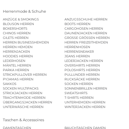
Herrenmode & Schuhe
ANZÜGE & SMOKINGS
ANZUGSSCHUHE HERREN
BLOUSON HERREN
BOOTS HERREN
BOXERSHORTS
CARGOHOSEN HERREN
CHINOS HERREN
DAUNENJACKEN HERREN
GILETS HERREN
GROSSE GRÖSSEN HERREN
HERREN BUSINESSHEMDEN
HERREN FREIZEITHEMDEN
HERREN HEMDEN
HERRENHOSEN
HERRENJACKEN
HERRENSNEAKER
HOODIES HERREN
JEANS HERREN
LEDERHOSEN
LEDERJACKEN HERREN
MÄNTEL HERREN
OVERSHIRTS HERREN
PARKA HERREN
POLOSHIRTS HERREN
STRICKPULLOVER HERREN
PULLUNDER HERREN
PYJAMAS HERREN
RUCKSÄCKE HERREN
SAKKOS
SOCKEN HERREN
SOCKEN MULTIPACKS
SONNENBRILLEN HERREN
STRICKJACKEN HERREN
SWEATSHIRTS
TRACHTENMODE HERREN
T-SHIRTS HERREN
ÜBERGANGSJACKEN HERREN
UNTERHEMDEN HERREN
UNTERWÄSCHE HERREN
WINTERJACKEN HERREN
Taschen & Accessoires
DAMENTASCHEN
BAUCHTASCHEN DAMEN