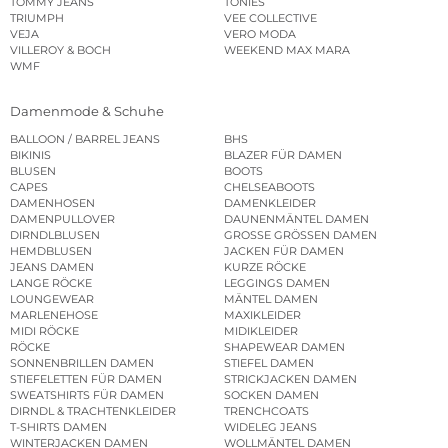
TOMMY JEANS
TONIES
TRIUMPH
VEE COLLECTIVE
VEJA
VERO MODA
VILLEROY & BOCH
WEEKEND MAX MARA
WMF
Damenmode & Schuhe
BALLOON / BARREL JEANS
BHS
BIKINIS
BLAZER FÜR DAMEN
BLUSEN
BOOTS
CAPES
CHELSEABOOTS
DAMENHOSEN
DAMENKLEIDER
DAMENPULLOVER
DAUNENMÄNTEL DAMEN
DIRNDLBLUSEN
GROSSE GRÖSSEN DAMEN
HEMDBLUSEN
JACKEN FÜR DAMEN
JEANS DAMEN
KURZE RÖCKE
LANGE RÖCKE
LEGGINGS DAMEN
LOUNGEWEAR
MÄNTEL DAMEN
MARLENEHOSE
MAXIKLEIDER
MIDI RÖCKE
MIDIKLEIDER
RÖCKE
SHAPEWEAR DAMEN
SONNENBRILLEN DAMEN
STIEFEL DAMEN
STIEFELETTEN FÜR DAMEN
STRICKJACKEN DAMEN
SWEATSHIRTS FÜR DAMEN
SOCKEN DAMEN
DIRNDL & TRACHTENKLEIDER
TRENCHCOATS
T-SHIRTS DAMEN
WIDELEG JEANS
WINTERJACKEN DAMEN
WOLLMÄNTEL DAMEN