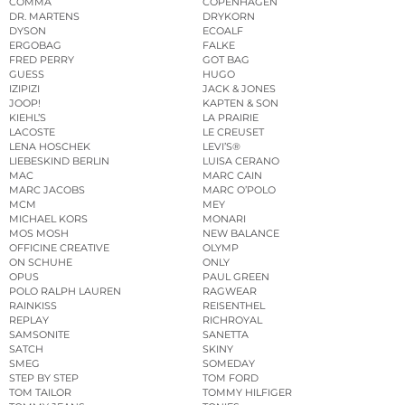
COMMA
COPENHAGEN
DR. MARTENS
DRYKORN
DYSON
ECOALF
ERGOBAG
FALKE
FRED PERRY
GOT BAG
GUESS
HUGO
IZIPIZI
JACK & JONES
JOOP!
KAPTEN & SON
KIEHL’S
LA PRAIRIE
LACOSTE
LE CREUSET
LENA HOSCHEK
LEVI’S®
LIEBESKIND BERLIN
LUISA CERANO
MAC
MARC CAIN
MARC JACOBS
MARC O’POLO
MCM
MEY
MICHAEL KORS
MONARI
MOS MOSH
NEW BALANCE
OFFICINE CREATIVE
OLYMP
ON SCHUHE
ONLY
OPUS
PAUL GREEN
POLO RALPH LAUREN
RAGWEAR
RAINKISS
REISENTHEL
REPLAY
RICHROYAL
SAMSONITE
SANETTA
SATCH
SKINY
SMEG
SOMEDAY
STEP BY STEP
TOM FORD
TOM TAILOR
TOMMY HILFIGER