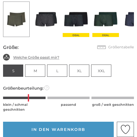
DEAL
DEAL
Größe:
Größentabelle
Welche Größe passt mir?
S
M
L
XL
XXL
Größenbeurteilung:
?
klein / schmal
passend
groß / weit geschnitten
geschnitten
IN DEN WARENKORB