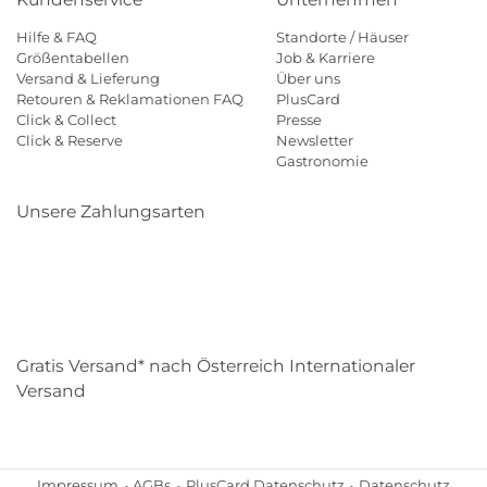
Hilfe & FAQ
Standorte / Häuser
Größentabellen
Job & Karriere
Versand & Lieferung
Über uns
Retouren & Reklamationen FAQ
PlusCard
Click & Collect
Presse
Click & Reserve
Newsletter
Gastronomie
Unsere Zahlungsarten
Klarna
Paypal
Mastercard
Visa
Diners
Eps
Shop
Applepay
Amazon
Gratis Versand* nach Österreich Internationaler
Versand
Impressum
AGBs
PlusCard Datenschutz
Datenschutz