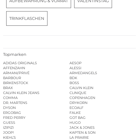
AUFBEWAHRUNG & VORRAT
VALENTINSTAG
TRINKFLASCHEN
Topmarken
ADIDAS ORIGINALS
AESOP
AFFENZAHN
ALESSI
ARMANI/PRIVÉ
ARMEDANGELS
BARBOUR
BDK
BIRKENSTOCK
BOSS
BRAX
CALVIN KLEIN
CALVIN KLEIN JEANS
CLINIQUE
COMMA
COPENHAGEN
DR. MARTENS
DRYKORN
DYSON
ECOALF
ERGOBAG
FALKE
FRED PERRY
GOT BAG
GUESS
HUGO
IZIPIZI
JACK & JONES
JOOP!
KAPTEN & SON
KIEHL’S
LA PRAIRIE