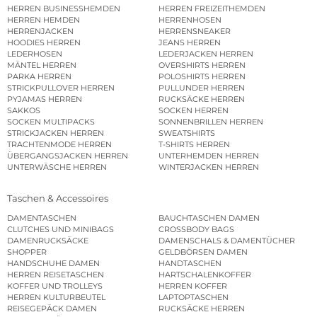
HERREN BUSINESSHEMDEN
HERREN FREIZEITHEMDEN
HERREN HEMDEN
HERRENHOSEN
HERRENJACKEN
HERRENSNEAKER
HOODIES HERREN
JEANS HERREN
LEDERHOSEN
LEDERJACKEN HERREN
MÄNTEL HERREN
OVERSHIRTS HERREN
PARKA HERREN
POLOSHIRTS HERREN
STRICKPULLOVER HERREN
PULLUNDER HERREN
PYJAMAS HERREN
RUCKSÄCKE HERREN
SAKKOS
SOCKEN HERREN
SOCKEN MULTIPACKS
SONNENBRILLEN HERREN
STRICKJACKEN HERREN
SWEATSHIRTS
TRACHTENMODE HERREN
T-SHIRTS HERREN
ÜBERGANGSJACKEN HERREN
UNTERHEMDEN HERREN
UNTERWÄSCHE HERREN
WINTERJACKEN HERREN
Taschen & Accessoires
DAMENTASCHEN
BAUCHTASCHEN DAMEN
CLUTCHES UND MINIBAGS
CROSSBODY BAGS
DAMENRUCKSÄCKE
DAMENSCHALS & DAMENTÜCHER
SHOPPER
GELDBÖRSEN DAMEN
HANDSCHUHE DAMEN
HANDTASCHEN
HERREN REISETASCHEN
HARTSCHALENKOFFER
KOFFER UND TROLLEYS
HERREN KOFFER
HERREN KULTURBEUTEL
LAPTOPTASCHEN
REISEGEPÄCK DAMEN
RUCKSÄCKE HERREN