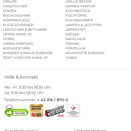
GRILLER
GRILLZUBEHÖR
HANDTÜCHER
HERREN PARFUM
KERZEN
KOCHBESTECK
KOCHGESCHIRR
KOCHTÖPFE
KÖRPERPFLEGE
KÜCHENGERÄTE
KUGELSCHREIBER
LAMPEN & LEUCHTEN
LEINTÜCHER & BETTLAKEN
LIPPENSTIFT
LIPPEN MAKE UP
MESSER
MÖBEL
NAGELLACK
UNISEX PARFUMS
PEELING
KOCHGESCHIRR
PORZELLAN
RASIERER & RASUR ZUBEHÖR
RAUMDÜFTE & KERZEN
TEINT | GESICHTS MAKE UP
VASEN
Hilfe & Kontakt
Mo.–Fr. 9:30 bis 18:30 Uhr
Sa. 9:30 bis 18:00 Uhr
Telefonnummer:
+ 43 316 / 870-0
Kundenservice
Unternehmen