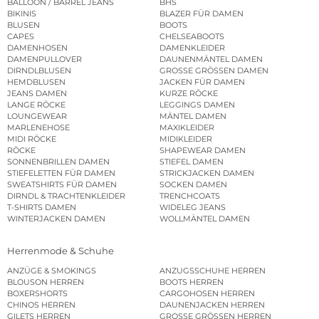
BALLOON / BARREL JEANS
BHS
BIKINIS
BLAZER FÜR DAMEN
BLUSEN
BOOTS
CAPES
CHELSEABOOTS
DAMENHOSEN
DAMENKLEIDER
DAMENPULLOVER
DAUNENMÄNTEL DAMEN
DIRNDLBLUSEN
GROSSE GRÖSSEN DAMEN
HEMDBLUSEN
JACKEN FÜR DAMEN
JEANS DAMEN
KURZE RÖCKE
LANGE RÖCKE
LEGGINGS DAMEN
LOUNGEWEAR
MÄNTEL DAMEN
MARLENEHOSE
MAXIKLEIDER
MIDI RÖCKE
MIDIKLEIDER
RÖCKE
SHAPEWEAR DAMEN
SONNENBRILLEN DAMEN
STIEFEL DAMEN
STIEFELETTEN FÜR DAMEN
STRICKJACKEN DAMEN
SWEATSHIRTS FÜR DAMEN
SOCKEN DAMEN
DIRNDL & TRACHTENKLEIDER
TRENCHCOATS
T-SHIRTS DAMEN
WIDELEG JEANS
WINTERJACKEN DAMEN
WOLLMÄNTEL DAMEN
Herrenmode & Schuhe
ANZÜGE & SMOKINGS
ANZUGSSCHUHE HERREN
BLOUSON HERREN
BOOTS HERREN
BOXERSHORTS
CARGOHOSEN HERREN
CHINOS HERREN
DAUNENJACKEN HERREN
GILETS HERREN
GROSSE GRÖSSEN HERREN