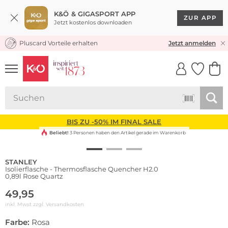
K&Ö & GIGASPORT APP
ZUR APP
Jetzt kostenlos downloaden
Pluscard Vorteile erhalten
KOSTENLOSER VERSAND* & RÜCKVERSAND
Jetzt anmelden
UNSERE APP
CLICK &
CLICK &
COLLECT
RESERVE
BIS ZU -50% IM FINAL SALE
Beliebt!
3 Personen haben den Artikel gerade im Warenkorb
STANLEY
Isolierflasche - Thermosflasche Quencher H2.0
0,89l Rose Quartz
49,95
inkl. Mwst zzgl.
Versandkosten
Farbe:
Rosa