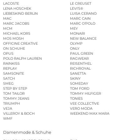
LACOSTE
LE CREUSET
LENA HOSCHEK
LEVI’S®
LIEBESKIND BERLIN
LUISA CERANO
MAC
MARC CAIN
MARC JACOBS
MARC O’POLO
MCM
MEY
MICHAEL KORS
MONARI
MOS MOSH
NEW BALANCE
OFFICINE CREATIVE
OLYMP
ON SCHUHE
ONLY
OPUS
PAUL GREEN
POLO RALPH LAUREN
RAGWEAR
RAINKISS
REISENTHEL
REPLAY
RICHROYAL
SAMSONITE
SANETTA
SATCH
SKINY
SMEG
SOMEDAY
STEP BY STEP
TOM FORD
TOM TAILOR
TOMMY HILFIGER
TOMMY JEANS
TONIES
TRIUMPH
VEE COLLECTIVE
VEJA
VERO MODA
VILLEROY & BOCH
WEEKEND MAX MARA
WMF
Damenmode & Schuhe