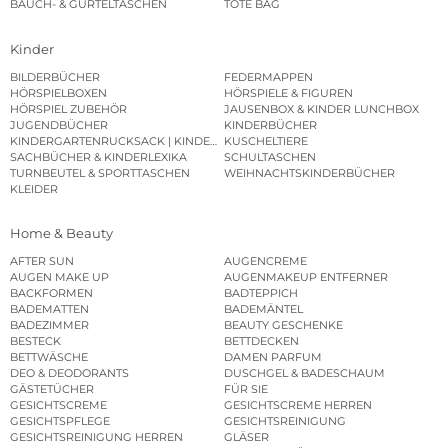
BAUCH- & GÜRTELTASCHEN
TOTE BAG
Kinder
BILDERBÜCHER
FEDERMAPPEN
HÖRSPIELBOXEN
HÖRSPIELE & FIGUREN
HÖRSPIEL ZUBEHÖR
JAUSENBOX & KINDER LUNCHBOX
JUGENDBÜCHER
KINDERBÜCHER
KINDERGARTENRUCKSACK | KINDERGARTENBEUTEL
KUSCHELTIERE
SACHBÜCHER & KINDERLEXIKA
SCHULTASCHEN
TURNBEUTEL & SPORTTASCHEN
WEIHNACHTSKINDERBÜCHER
KLEIDER
Home & Beauty
AFTER SUN
AUGENCREME
AUGEN MAKE UP
AUGENMAKEUP ENTFERNER
BACKFORMEN
BADTEPPICH
BADEMATTEN
BADEMÄNTEL
BADEZIMMER
BEAUTY GESCHENKE
BESTECK
BETTDECKEN
BETTWÄSCHE
DAMEN PARFUM
DEO & DEODORANTS
DUSCHGEL & BADESCHAUM
GÄSTETÜCHER
FÜR SIE
GESICHTSCREME
GESICHTSCREME HERREN
GESICHTSPFLEGE
GESICHTSREINIGUNG
GESICHTSREINIGUNG HERREN
GLÄSER