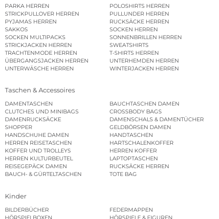
PARKA HERREN
POLOSHIRTS HERREN
STRICKPULLOVER HERREN
PULLUNDER HERREN
PYJAMAS HERREN
RUCKSÄCKE HERREN
SAKKOS
SOCKEN HERREN
SOCKEN MULTIPACKS
SONNENBRILLEN HERREN
STRICKJACKEN HERREN
SWEATSHIRTS
TRACHTENMODE HERREN
T-SHIRTS HERREN
ÜBERGANGSJACKEN HERREN
UNTERHEMDEN HERREN
UNTERWÄSCHE HERREN
WINTERJACKEN HERREN
Taschen & Accessoires
DAMENTASCHEN
BAUCHTASCHEN DAMEN
CLUTCHES UND MINIBAGS
CROSSBODY BAGS
DAMENRUCKSÄCKE
DAMENSCHALS & DAMENTÜCHER
SHOPPER
GELDBÖRSEN DAMEN
HANDSCHUHE DAMEN
HANDTASCHEN
HERREN REISETASCHEN
HARTSCHALENKOFFER
KOFFER UND TROLLEYS
HERREN KOFFER
HERREN KULTURBEUTEL
LAPTOPTASCHEN
REISEGEPÄCK DAMEN
RUCKSÄCKE HERREN
BAUCH- & GÜRTELTASCHEN
TOTE BAG
Kinder
BILDERBÜCHER
FEDERMAPPEN
HÖRSPIELBOXEN
HÖRSPIELE & FIGUREN