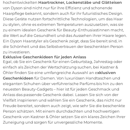
hochentwickelten
Haartrockner, Lockenstäbe und Glätteisen
von Dyson sind nicht nur für ihre Effizienz und schonende
Haarpflege bekannt, sondern auch für ihr futuristisches Design.
Diese Geräte nutzen fortschrittliche Technologien, um das Haar
zu stylen, ohne es extremen Temperaturen auszusetzen, was sie
zu einem idealen Geschenk für Beauty-Enthusiastinnen macht,
die Wert auf die Gesundheit und das Aussehen ihrer Haare legen.
Ein Dyson Haarstyler als Geschenk zeigt, dass Sie bereit sind, in
die Schönheit und das Selbstvertrauen der beschenkten Person
zu investieren.
Exklusive Geschenkideen für jeden Anlass
Egal, ob Sie ein Geschenk für einen Geburtstag, Jahrestag oder
einfach als Zeichen der Wertschätzung suchen, bei Kastner &
Öhler finden Sie eine umfangreiche Auswahl an e
xklusiven
Geschenkideen
für Damen. Von luxuriösen Handtaschen und
eleganten Schuhen über verführerische Parfüms bis hin zu den
neuesten Beauty-Gadgets – hier ist für jeden Geschmack und
Anlass das passende Geschenk dabei. Lassen Sie sich von der
Vielfalt inspirieren und wählen Sie ein Geschenk, das nicht nur
Freude bereitet, sondern auch zeigt, wie sehr Sie die beschenkte
Person schätzen. Mit einem durchdachten und hochwertigen
Geschenk von
Kastner & Öhler
setzen Sie ein klares Zeichen Ihrer
Zuneigung und sorgen für unvergessliche Momente.