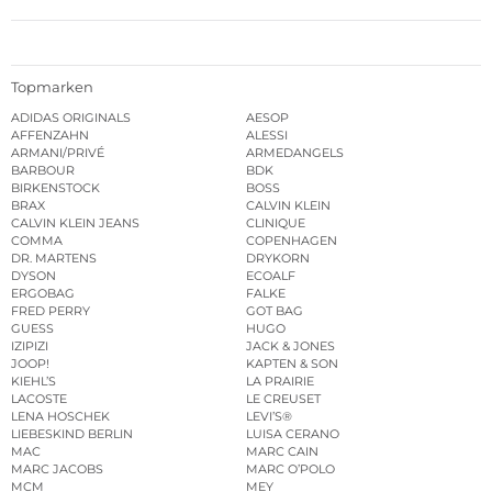
Topmarken
ADIDAS ORIGINALS
AESOP
AFFENZAHN
ALESSI
ARMANI/PRIVÉ
ARMEDANGELS
BARBOUR
BDK
BIRKENSTOCK
BOSS
BRAX
CALVIN KLEIN
CALVIN KLEIN JEANS
CLINIQUE
COMMA
COPENHAGEN
DR. MARTENS
DRYKORN
DYSON
ECOALF
ERGOBAG
FALKE
FRED PERRY
GOT BAG
GUESS
HUGO
IZIPIZI
JACK & JONES
JOOP!
KAPTEN & SON
KIEHL’S
LA PRAIRIE
LACOSTE
LE CREUSET
LENA HOSCHEK
LEVI’S®
LIEBESKIND BERLIN
LUISA CERANO
MAC
MARC CAIN
MARC JACOBS
MARC O’POLO
MCM
MEY