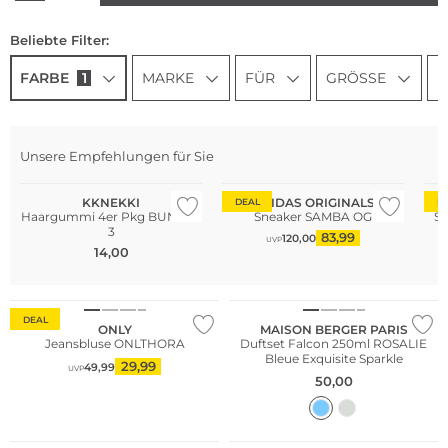
Beliebte Filter:
FARBE
1
MARKE
FÜR
GRÖSSE
P
Unsere Empfehlungen für Sie
Multi Pack
Bestseller
KKNEKKI
ADIDAS ORIGINALS
DEAL
D
Haargummi 4er Pkg BUNDLE
Sneaker SAMBA OG
S
3
83,99
120,00
UVP
14,00
DEAL
ONLY
MAISON BERGER PARIS
Jeansbluse ONLTHORA
Duftset Falcon 250ml ROSALIE
Bleue Exquisite Sparkle
29,99
49,99
UVP
50,00
Nachhaltig
Nachhaltig