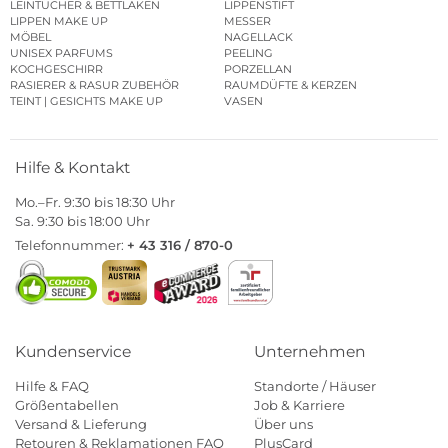
LEINTÜCHER & BETTLAKEN
LIPPENSTIFT
LIPPEN MAKE UP
MESSER
MÖBEL
NAGELLACK
UNISEX PARFUMS
PEELING
KOCHGESCHIRR
PORZELLAN
RASIERER & RASUR ZUBEHÖR
RAUMDÜFTE & KERZEN
TEINT | GESICHTS MAKE UP
VASEN
Hilfe & Kontakt
Mo.–Fr. 9:30 bis 18:30 Uhr
Sa. 9:30 bis 18:00 Uhr
Telefonnummer:
+ 43 316 / 870-0
Kundenservice
Unternehmen
Hilfe & FAQ
Standorte / Häuser
Größentabellen
Job & Karriere
Versand & Lieferung
Über uns
Retouren & Reklamationen FAQ
PlusCard