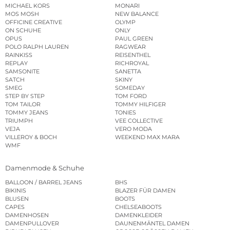
MICHAEL KORS
MONARI
MOS MOSH
NEW BALANCE
OFFICINE CREATIVE
OLYMP
ON SCHUHE
ONLY
OPUS
PAUL GREEN
POLO RALPH LAUREN
RAGWEAR
RAINKISS
REISENTHEL
REPLAY
RICHROYAL
SAMSONITE
SANETTA
SATCH
SKINY
SMEG
SOMEDAY
STEP BY STEP
TOM FORD
TOM TAILOR
TOMMY HILFIGER
TOMMY JEANS
TONIES
TRIUMPH
VEE COLLECTIVE
VEJA
VERO MODA
VILLEROY & BOCH
WEEKEND MAX MARA
WMF
Damenmode & Schuhe
BALLOON / BARREL JEANS
BHS
BIKINIS
BLAZER FÜR DAMEN
BLUSEN
BOOTS
CAPES
CHELSEABOOTS
DAMENHOSEN
DAMENKLEIDER
DAMENPULLOVER
DAUNENMÄNTEL DAMEN