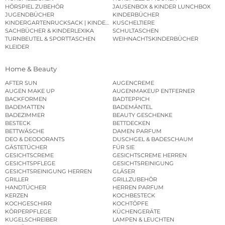
HÖRSPIEL ZUBEHÖR
JAUSENBOX & KINDER LUNCHBOX
JUGENDBÜCHER
KINDERBÜCHER
KINDERGARTENRUCKSACK | KINDERGARTENBEUTEL
KUSCHELTIERE
SACHBÜCHER & KINDERLEXIKA
SCHULTASCHEN
TURNBEUTEL & SPORTTASCHEN
WEIHNACHTSKINDERBÜCHER
KLEIDER
Home & Beauty
AFTER SUN
AUGENCREME
AUGEN MAKE UP
AUGENMAKEUP ENTFERNER
BACKFORMEN
BADTEPPICH
BADEMATTEN
BADEMÄNTEL
BADEZIMMER
BEAUTY GESCHENKE
BESTECK
BETTDECKEN
BETTWÄSCHE
DAMEN PARFUM
DEO & DEODORANTS
DUSCHGEL & BADESCHAUM
GÄSTETÜCHER
FÜR SIE
GESICHTSCREME
GESICHTSCREME HERREN
GESICHTSPFLEGE
GESICHTSREINIGUNG
GESICHTSREINIGUNG HERREN
GLÄSER
GRILLER
GRILLZUBEHÖR
HANDTÜCHER
HERREN PARFUM
KERZEN
KOCHBESTECK
KOCHGESCHIRR
KOCHTÖPFE
KÖRPERPFLEGE
KÜCHENGERÄTE
KUGELSCHREIBER
LAMPEN & LEUCHTEN