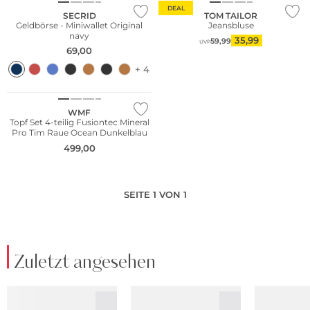
DEAL
SECRID
TOM TAILOR
Geldbörse - Miniwallet Original
Jeansbluse
navy
35,99
59,99
UVP
69,00
+ 4
WMF
Topf Set 4-teilig Fusiontec Mineral
Pro Tim Raue Ocean Dunkelblau
499,00
SEITE 1 VON 1
Zuletzt angesehen