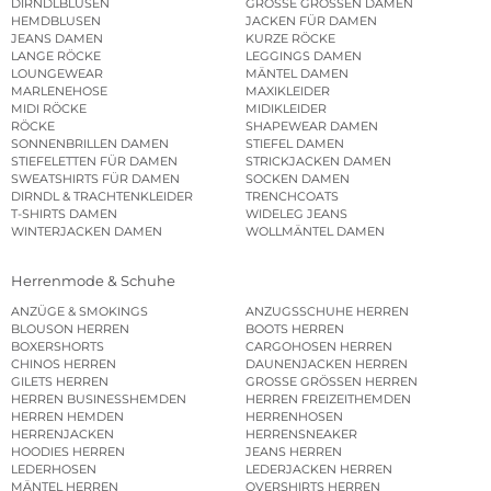
DIRNDLBLUSEN
GROSSE GRÖSSEN DAMEN
HEMDBLUSEN
JACKEN FÜR DAMEN
JEANS DAMEN
KURZE RÖCKE
LANGE RÖCKE
LEGGINGS DAMEN
LOUNGEWEAR
MÄNTEL DAMEN
MARLENEHOSE
MAXIKLEIDER
MIDI RÖCKE
MIDIKLEIDER
RÖCKE
SHAPEWEAR DAMEN
SONNENBRILLEN DAMEN
STIEFEL DAMEN
STIEFELETTEN FÜR DAMEN
STRICKJACKEN DAMEN
SWEATSHIRTS FÜR DAMEN
SOCKEN DAMEN
DIRNDL & TRACHTENKLEIDER
TRENCHCOATS
T-SHIRTS DAMEN
WIDELEG JEANS
WINTERJACKEN DAMEN
WOLLMÄNTEL DAMEN
Herrenmode & Schuhe
ANZÜGE & SMOKINGS
ANZUGSSCHUHE HERREN
BLOUSON HERREN
BOOTS HERREN
BOXERSHORTS
CARGOHOSEN HERREN
CHINOS HERREN
DAUNENJACKEN HERREN
GILETS HERREN
GROSSE GRÖSSEN HERREN
HERREN BUSINESSHEMDEN
HERREN FREIZEITHEMDEN
HERREN HEMDEN
HERRENHOSEN
HERRENJACKEN
HERRENSNEAKER
HOODIES HERREN
JEANS HERREN
LEDERHOSEN
LEDERJACKEN HERREN
MÄNTEL HERREN
OVERSHIRTS HERREN