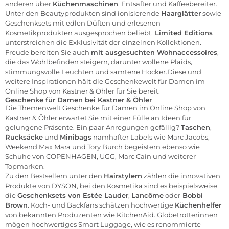
anderen über
Küchenmaschinen
, Entsafter und Kaffeebereiter.
Unter den Beautyprodukten sind ionisierende
Haarglätter
sowie
Geschenksets mit edlen Düften und erlesenen
Kosmetikprodukten ausgesprochen beliebt.
Limited Editions
unterstreichen die Exklusivität der einzelnen Kollektionen.
Freude bereiten Sie auch
mit ausgesuchten Wohnaccessoires
,
die das Wohlbefinden steigern, darunter wollene
Plaids
,
stimmungsvolle
Leuchten
und samtene Hocker.Diese und
weitere Inspirationen hält die Geschenkewelt für Damen im
Online Shop von Kastner & Öhler für Sie bereit.
Geschenke für Damen bei Kastner & Öhler
Die Themenwelt Geschenke für Damen im Online Shop von
Kastner & Öhler erwartet Sie mit einer Fülle an Ideen für
gelungene Präsente. Ein paar Anregungen gefällig?
Taschen
,
Rucksäcke
und
Minibags
namhafter Labels wie
Marc Jacobs
,
Weekend Max Mara und
Tory Burch
begeistern ebenso wie
Schuhe von
COPENHAGEN
,
UGG
,
Marc Cain
und weiterer
Topmarken.
Zu den Bestsellern unter den
Hairstylern
zählen die innovativen
Produkte von
DYSON
, bei den Kosmetika sind es beispielsweise
die
Geschenksets von
Estée Lauder
,
Lancôme
oder
Bobbi
Brown
. Koch- und Backfans schätzen hochwertige
Küchenhelfer
von bekannten Produzenten wie
KitchenAid
. Globetrotterinnen
mögen hochwertiges Smart Luggage, wie es renommierte