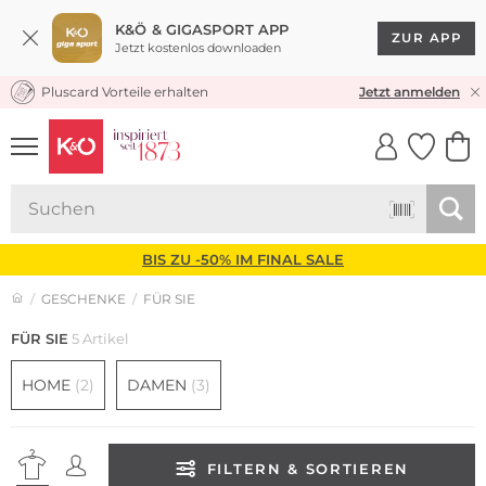
K&Ö & GIGASPORT APP
ZUR APP
Jetzt kostenlos downloaden
Pluscard Vorteile erhalten
KOSTENLOSER VERSAND* & RÜCKVERSAND
Jetzt anmelden
UNSERE APP
CLICK &
CLICK &
COLLECT
RESERVE
BIS ZU -50% IM FINAL SALE
GESCHENKE
FÜR SIE
FÜR SIE
5 Artikel
HOME
(2)
DAMEN
(3)
FILTERN & SORTIEREN