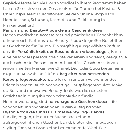
Gepäck-Hersteller wie
Horizn Studios
in ihrem Programm haben.
Lassen Sie sich von den Geschenken für Damen bei Kastner &
Öhler inspirieren: Durchstöbern Sie den Online Shop nach
Handtaschen, Schuhen, Kosmetik und Bekleidung in
Markenqualität!
Parfüms und Beauty-Produkte als Geschenkideen
Neben modischen Accessoires und praktischen Küchenhelfern
erfreuen sich Parfüms und Beauty-Produkte großer Beliebtheit
als Geschenke für Frauen. Ein sorgfältig ausgewähltes Parfüm,
das die
Persönlichkeit der Beschenkten widerspiegelt
, kann
eine besonders persönliche Note verleihen und zeigt, wie gut Sie
die beschenkte Person kennen. Luxuriöse Geschenksets von
renommierten Marken wie Chanel, Dior oder Gucci bieten eine
exquisite Auswahl an Düften,
begleitet von passenden
Körperpflegeprodukten
, die für ein rundum verwöhnendes
Erlebnis sorgen. Auch hochwertige Hautpflegeprodukte, Make-
up-Sets und innovative Beauty-Tools, wie die neuesten
Gesichtsreinigungsbürsten oder Masken für die
Heimanwendung, sind
hervorragende Geschenkideen
, die
Schönheit und Wohlbefinden in den Alltag bringen.
Dyson Produkte für das ultimative Styling-Erlebnis
Für diejenigen, die auf der Suche nach einem
außergewöhnlichen Geschenk sind, bieten die innovativen
Styling-Tools von
Dyson
eine hervorragende Wahl. Die