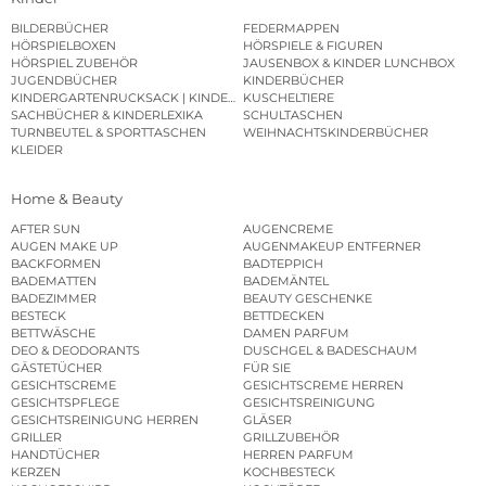
BILDERBÜCHER
FEDERMAPPEN
HÖRSPIELBOXEN
HÖRSPIELE & FIGUREN
HÖRSPIEL ZUBEHÖR
JAUSENBOX & KINDER LUNCHBOX
JUGENDBÜCHER
KINDERBÜCHER
KINDERGARTENRUCKSACK | KINDERGARTENBEUTEL
KUSCHELTIERE
SACHBÜCHER & KINDERLEXIKA
SCHULTASCHEN
TURNBEUTEL & SPORTTASCHEN
WEIHNACHTSKINDERBÜCHER
KLEIDER
Home & Beauty
AFTER SUN
AUGENCREME
AUGEN MAKE UP
AUGENMAKEUP ENTFERNER
BACKFORMEN
BADTEPPICH
BADEMATTEN
BADEMÄNTEL
BADEZIMMER
BEAUTY GESCHENKE
BESTECK
BETTDECKEN
BETTWÄSCHE
DAMEN PARFUM
DEO & DEODORANTS
DUSCHGEL & BADESCHAUM
GÄSTETÜCHER
FÜR SIE
GESICHTSCREME
GESICHTSCREME HERREN
GESICHTSPFLEGE
GESICHTSREINIGUNG
GESICHTSREINIGUNG HERREN
GLÄSER
GRILLER
GRILLZUBEHÖR
HANDTÜCHER
HERREN PARFUM
KERZEN
KOCHBESTECK