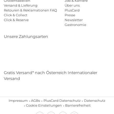
Größentabellen
Job & Karriere
Versand & Lieferung
Über uns
Retouren & Reklamationen FAQ
PlusCard
Click & Collect
Presse
Click & Reserve
Newsletter
Gastronomie
Unsere Zahlungsarten
Klarna
Paypal
Mastercard
Visa
Diners
Eps
Shop
Applepay
Amazon
Gratis Versand* nach Österreich Internationaler
Versand
Impressum
AGBs
PlusCard Datenschutz
Datenschutz
Cookie Einstellungen
Barrierefreiheit