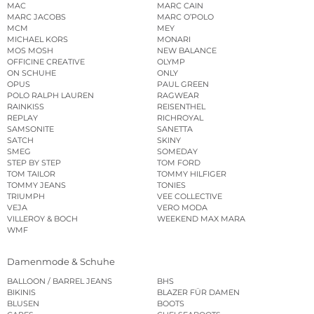
MAC
MARC CAIN
MARC JACOBS
MARC O’POLO
MCM
MEY
MICHAEL KORS
MONARI
MOS MOSH
NEW BALANCE
OFFICINE CREATIVE
OLYMP
ON SCHUHE
ONLY
OPUS
PAUL GREEN
POLO RALPH LAUREN
RAGWEAR
RAINKISS
REISENTHEL
REPLAY
RICHROYAL
SAMSONITE
SANETTA
SATCH
SKINY
SMEG
SOMEDAY
STEP BY STEP
TOM FORD
TOM TAILOR
TOMMY HILFIGER
TOMMY JEANS
TONIES
TRIUMPH
VEE COLLECTIVE
VEJA
VERO MODA
VILLEROY & BOCH
WEEKEND MAX MARA
WMF
Damenmode & Schuhe
BALLOON / BARREL JEANS
BHS
BIKINIS
BLAZER FÜR DAMEN
BLUSEN
BOOTS