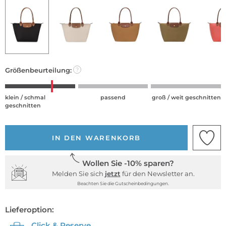
Größenbeurteilung:
?
klein / schmal
passend
groß / weit geschnitten
geschnitten
IN DEN WARENKORB
Wollen Sie -10% sparen?
Melden Sie sich
jetzt
für den Newsletter an.
Beachten Sie die Gutscheinbedingungen.
Lieferoption:
Click & Reserve