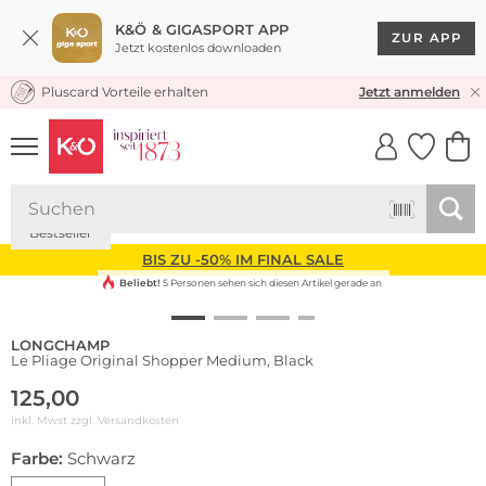
K&Ö & GIGASPORT APP
ZUR APP
Jetzt kostenlos downloaden
Pluscard Vorteile erhalten
KOSTENLOSER VERSAND* & RÜCKVERSAND
Jetzt anmelden
UNSERE APP
CLICK &
CLICK &
COLLECT
RESERVE
Nachhaltig
Bestseller
BIS ZU -50% IM FINAL SALE
Beliebt!
5 Personen sehen sich diesen Artikel gerade an
LONGCHAMP
Le Pliage Original Shopper Medium, Black
125,00
inkl. Mwst zzgl.
Versandkosten
Farbe:
Schwarz