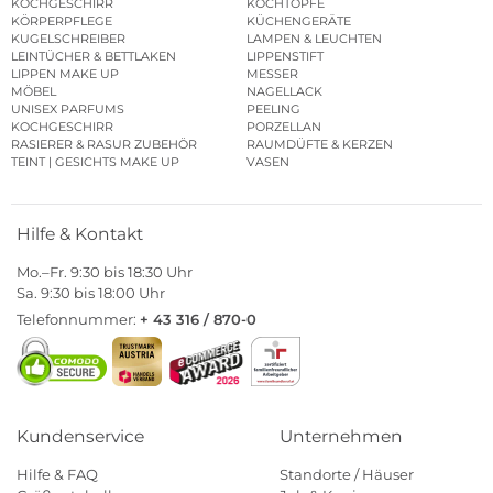
KOCHGESCHIRR
KOCHTÖPFE
KÖRPERPFLEGE
KÜCHENGERÄTE
KUGELSCHREIBER
LAMPEN & LEUCHTEN
LEINTÜCHER & BETTLAKEN
LIPPENSTIFT
LIPPEN MAKE UP
MESSER
MÖBEL
NAGELLACK
UNISEX PARFUMS
PEELING
KOCHGESCHIRR
PORZELLAN
RASIERER & RASUR ZUBEHÖR
RAUMDÜFTE & KERZEN
TEINT | GESICHTS MAKE UP
VASEN
Hilfe & Kontakt
Mo.–Fr. 9:30 bis 18:30 Uhr
Sa. 9:30 bis 18:00 Uhr
Telefonnummer:
+ 43 316 / 870-0
Kundenservice
Unternehmen
Hilfe & FAQ
Standorte / Häuser