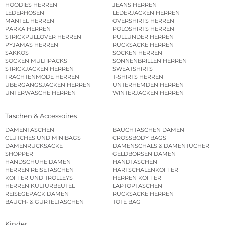
HOODIES HERREN
JEANS HERREN
LEDERHOSEN
LEDERJACKEN HERREN
MÄNTEL HERREN
OVERSHIRTS HERREN
PARKA HERREN
POLOSHIRTS HERREN
STRICKPULLOVER HERREN
PULLUNDER HERREN
PYJAMAS HERREN
RUCKSÄCKE HERREN
SAKKOS
SOCKEN HERREN
SOCKEN MULTIPACKS
SONNENBRILLEN HERREN
STRICKJACKEN HERREN
SWEATSHIRTS
TRACHTENMODE HERREN
T-SHIRTS HERREN
ÜBERGANGSJACKEN HERREN
UNTERHEMDEN HERREN
UNTERWÄSCHE HERREN
WINTERJACKEN HERREN
Taschen & Accessoires
DAMENTASCHEN
BAUCHTASCHEN DAMEN
CLUTCHES UND MINIBAGS
CROSSBODY BAGS
DAMENRUCKSÄCKE
DAMENSCHALS & DAMENTÜCHER
SHOPPER
GELDBÖRSEN DAMEN
HANDSCHUHE DAMEN
HANDTASCHEN
HERREN REISETASCHEN
HARTSCHALENKOFFER
KOFFER UND TROLLEYS
HERREN KOFFER
HERREN KULTURBEUTEL
LAPTOPTASCHEN
REISEGEPÄCK DAMEN
RUCKSÄCKE HERREN
BAUCH- & GÜRTELTASCHEN
TOTE BAG
Kinder