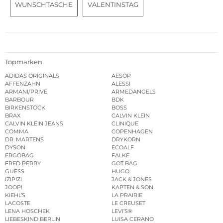
WUNSCHTASCHE
VALENTINSTAG
Topmarken
ADIDAS ORIGINALS
AESOP
AFFENZAHN
ALESSI
ARMANI/PRIVÉ
ARMEDANGELS
BARBOUR
BDK
BIRKENSTOCK
BOSS
BRAX
CALVIN KLEIN
CALVIN KLEIN JEANS
CLINIQUE
COMMA
COPENHAGEN
DR. MARTENS
DRYKORN
DYSON
ECOALF
ERGOBAG
FALKE
FRED PERRY
GOT BAG
GUESS
HUGO
IZIPIZI
JACK & JONES
JOOP!
KAPTEN & SON
KIEHL’S
LA PRAIRIE
LACOSTE
LE CREUSET
LENA HOSCHEK
LEVI’S®
LIEBESKIND BERLIN
LUISA CERANO