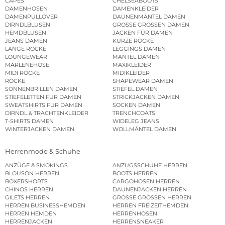
CAPES
CHELSEABOOTS
DAMENHOSEN
DAMENKLEIDER
DAMENPULLOVER
DAUNENMÄNTEL DAMEN
DIRNDLBLUSEN
GROSSE GRÖSSEN DAMEN
HEMDBLUSEN
JACKEN FÜR DAMEN
JEANS DAMEN
KURZE RÖCKE
LANGE RÖCKE
LEGGINGS DAMEN
LOUNGEWEAR
MÄNTEL DAMEN
MARLENEHOSE
MAXIKLEIDER
MIDI RÖCKE
MIDIKLEIDER
RÖCKE
SHAPEWEAR DAMEN
SONNENBRILLEN DAMEN
STIEFEL DAMEN
STIEFELETTEN FÜR DAMEN
STRICKJACKEN DAMEN
SWEATSHIRTS FÜR DAMEN
SOCKEN DAMEN
DIRNDL & TRACHTENKLEIDER
TRENCHCOATS
T-SHIRTS DAMEN
WIDELEG JEANS
WINTERJACKEN DAMEN
WOLLMÄNTEL DAMEN
Herrenmode & Schuhe
ANZÜGE & SMOKINGS
ANZUGSSCHUHE HERREN
BLOUSON HERREN
BOOTS HERREN
BOXERSHORTS
CARGOHOSEN HERREN
CHINOS HERREN
DAUNENJACKEN HERREN
GILETS HERREN
GROSSE GRÖSSEN HERREN
HERREN BUSINESSHEMDEN
HERREN FREIZEITHEMDEN
HERREN HEMDEN
HERRENHOSEN
HERRENJACKEN
HERRENSNEAKER