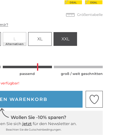
DEAL
DEAL
Größentabelle
 mir?
L
XL
XXL
Alternativen
passend
groß / weit geschnitten
 verfügbar!
DEN WARENKORB
Wollen Sie -10% sparen?
en Sie sich
jetzt
für den Newsletter an.
Beachten Sie die Gutscheinbedingungen.