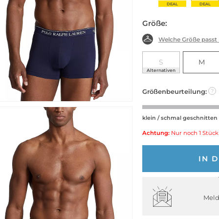
DEAL
DEAL
DEAL
Größe:
Welche Größe passt
S
M
Alternativen
Größenbeurteilung:
?
klein / schmal geschnitten
Achtung:
Nur noch 1 Stück
IN 
Meld