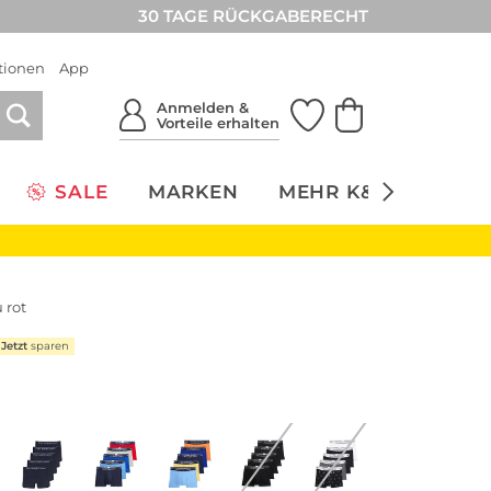
30 TAGE RÜCKGABERECHT
tionen
App
Anmelden &
Vorteile erhalten
SALE
MARKEN
MEHR K&Ö
NACH
 rot
Jetzt
sparen