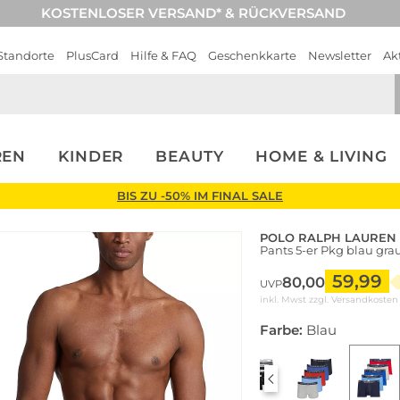
KOSTENLOSER VERSAND* & RÜCKVERSAND
Standorte
PlusCard
Hilfe & FAQ
Geschenkkarte
Newsletter
Ak
REN
KINDER
BEAUTY
HOME & LIVING
BIS ZU -50% IM FINAL SALE
POLO RALPH LAUREN
Pants 5-er Pkg blau grau
59,99
80,00
UVP
inkl. Mwst zzgl.
Versandkosten
Farbe:
Blau