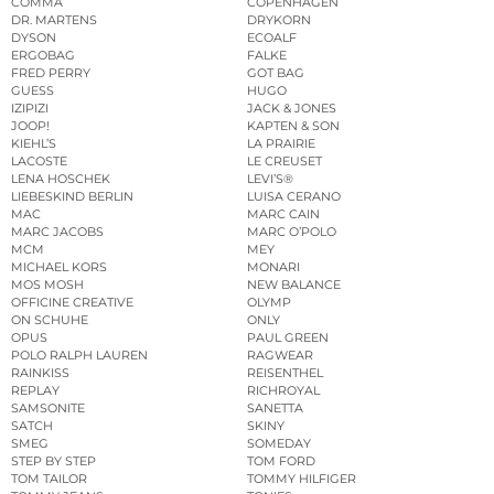
COMMA
COPENHAGEN
DR. MARTENS
DRYKORN
DYSON
ECOALF
ERGOBAG
FALKE
FRED PERRY
GOT BAG
GUESS
HUGO
IZIPIZI
JACK & JONES
JOOP!
KAPTEN & SON
KIEHL’S
LA PRAIRIE
LACOSTE
LE CREUSET
LENA HOSCHEK
LEVI’S®
LIEBESKIND BERLIN
LUISA CERANO
MAC
MARC CAIN
MARC JACOBS
MARC O’POLO
MCM
MEY
MICHAEL KORS
MONARI
MOS MOSH
NEW BALANCE
OFFICINE CREATIVE
OLYMP
ON SCHUHE
ONLY
OPUS
PAUL GREEN
POLO RALPH LAUREN
RAGWEAR
RAINKISS
REISENTHEL
REPLAY
RICHROYAL
SAMSONITE
SANETTA
SATCH
SKINY
SMEG
SOMEDAY
STEP BY STEP
TOM FORD
TOM TAILOR
TOMMY HILFIGER