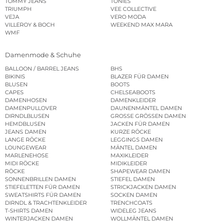
TOMMY JEANS
TONIES
TRIUMPH
VEE COLLECTIVE
VEJA
VERO MODA
VILLEROY & BOCH
WEEKEND MAX MARA
WMF
Damenmode & Schuhe
BALLOON / BARREL JEANS
BHS
BIKINIS
BLAZER FÜR DAMEN
BLUSEN
BOOTS
CAPES
CHELSEABOOTS
DAMENHOSEN
DAMENKLEIDER
DAMENPULLOVER
DAUNENMÄNTEL DAMEN
DIRNDLBLUSEN
GROSSE GRÖSSEN DAMEN
HEMDBLUSEN
JACKEN FÜR DAMEN
JEANS DAMEN
KURZE RÖCKE
LANGE RÖCKE
LEGGINGS DAMEN
LOUNGEWEAR
MÄNTEL DAMEN
MARLENEHOSE
MAXIKLEIDER
MIDI RÖCKE
MIDIKLEIDER
RÖCKE
SHAPEWEAR DAMEN
SONNENBRILLEN DAMEN
STIEFEL DAMEN
STIEFELETTEN FÜR DAMEN
STRICKJACKEN DAMEN
SWEATSHIRTS FÜR DAMEN
SOCKEN DAMEN
DIRNDL & TRACHTENKLEIDER
TRENCHCOATS
T-SHIRTS DAMEN
WIDELEG JEANS
WINTERJACKEN DAMEN
WOLLMÄNTEL DAMEN