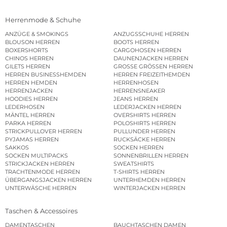
Herrenmode & Schuhe
ANZÜGE & SMOKINGS
ANZUGSSCHUHE HERREN
BLOUSON HERREN
BOOTS HERREN
BOXERSHORTS
CARGOHOSEN HERREN
CHINOS HERREN
DAUNENJACKEN HERREN
GILETS HERREN
GROSSE GRÖSSEN HERREN
HERREN BUSINESSHEMDEN
HERREN FREIZEITHEMDEN
HERREN HEMDEN
HERRENHOSEN
HERRENJACKEN
HERRENSNEAKER
HOODIES HERREN
JEANS HERREN
LEDERHOSEN
LEDERJACKEN HERREN
MÄNTEL HERREN
OVERSHIRTS HERREN
PARKA HERREN
POLOSHIRTS HERREN
STRICKPULLOVER HERREN
PULLUNDER HERREN
PYJAMAS HERREN
RUCKSÄCKE HERREN
SAKKOS
SOCKEN HERREN
SOCKEN MULTIPACKS
SONNENBRILLEN HERREN
STRICKJACKEN HERREN
SWEATSHIRTS
TRACHTENMODE HERREN
T-SHIRTS HERREN
ÜBERGANGSJACKEN HERREN
UNTERHEMDEN HERREN
UNTERWÄSCHE HERREN
WINTERJACKEN HERREN
Taschen & Accessoires
DAMENTASCHEN
BAUCHTASCHEN DAMEN