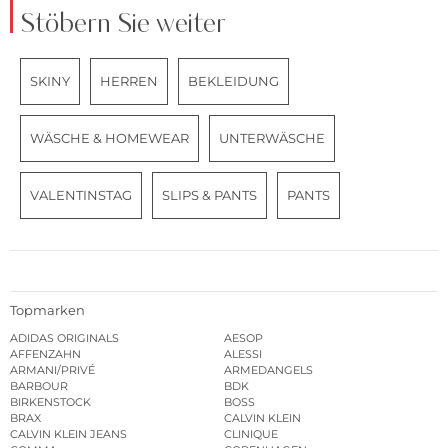
Stöbern Sie weiter
SKINY
HERREN
BEKLEIDUNG
WÄSCHE & HOMEWEAR
UNTERWÄSCHE
VALENTINSTAG
SLIPS & PANTS
PANTS
Topmarken
ADIDAS ORIGINALS
AESOP
AFFENZAHN
ALESSI
ARMANI/PRIVÉ
ARMEDANGELS
BARBOUR
BDK
BIRKENSTOCK
BOSS
BRAX
CALVIN KLEIN
CALVIN KLEIN JEANS
CLINIQUE