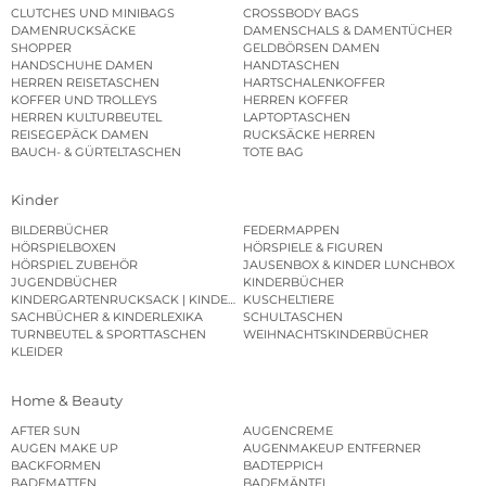
CLUTCHES UND MINIBAGS
CROSSBODY BAGS
DAMENRUCKSÄCKE
DAMENSCHALS & DAMENTÜCHER
SHOPPER
GELDBÖRSEN DAMEN
HANDSCHUHE DAMEN
HANDTASCHEN
HERREN REISETASCHEN
HARTSCHALENKOFFER
KOFFER UND TROLLEYS
HERREN KOFFER
HERREN KULTURBEUTEL
LAPTOPTASCHEN
REISEGEPÄCK DAMEN
RUCKSÄCKE HERREN
BAUCH- & GÜRTELTASCHEN
TOTE BAG
Kinder
BILDERBÜCHER
FEDERMAPPEN
HÖRSPIELBOXEN
HÖRSPIELE & FIGUREN
HÖRSPIEL ZUBEHÖR
JAUSENBOX & KINDER LUNCHBOX
JUGENDBÜCHER
KINDERBÜCHER
KINDERGARTENRUCKSACK | KINDERGARTENBEUTEL
KUSCHELTIERE
SACHBÜCHER & KINDERLEXIKA
SCHULTASCHEN
TURNBEUTEL & SPORTTASCHEN
WEIHNACHTSKINDERBÜCHER
KLEIDER
Home & Beauty
AFTER SUN
AUGENCREME
AUGEN MAKE UP
AUGENMAKEUP ENTFERNER
BACKFORMEN
BADTEPPICH
BADEMATTEN
BADEMÄNTEL