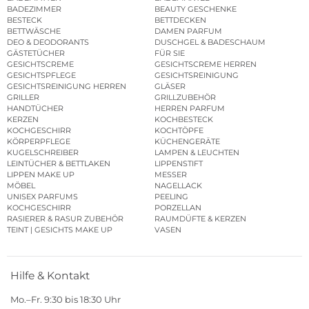
BADEZIMMER
BEAUTY GESCHENKE
BESTECK
BETTDECKEN
BETTWÄSCHE
DAMEN PARFUM
DEO & DEODORANTS
DUSCHGEL & BADESCHAUM
GÄSTETÜCHER
FÜR SIE
GESICHTSCREME
GESICHTSCREME HERREN
GESICHTSPFLEGE
GESICHTSREINIGUNG
GESICHTSREINIGUNG HERREN
GLÄSER
GRILLER
GRILLZUBEHÖR
HANDTÜCHER
HERREN PARFUM
KERZEN
KOCHBESTECK
KOCHGESCHIRR
KOCHTÖPFE
KÖRPERPFLEGE
KÜCHENGERÄTE
KUGELSCHREIBER
LAMPEN & LEUCHTEN
LEINTÜCHER & BETTLAKEN
LIPPENSTIFT
LIPPEN MAKE UP
MESSER
MÖBEL
NAGELLACK
UNISEX PARFUMS
PEELING
KOCHGESCHIRR
PORZELLAN
RASIERER & RASUR ZUBEHÖR
RAUMDÜFTE & KERZEN
TEINT | GESICHTS MAKE UP
VASEN
Hilfe & Kontakt
Mo.–Fr. 9:30 bis 18:30 Uhr