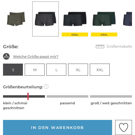
DEAL
DEAL
Größe:
Größentabelle
Welche Größe passt mir?
S
M
L
XL
XXL
Größenbeurteilung:
?
klein / schmal
passend
groß / weit geschnitten
geschnitten
IN DEN WARENKORB