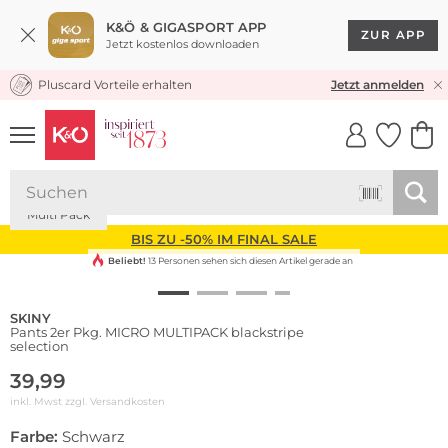
K&Ö & GIGASPORT APP
ZUR APP
Jetzt kostenlos downloaden
Pluscard Vorteile erhalten
KOSTENLOSER VERSAND* & RÜCKVERSAND
Jetzt anmelden
UNSERE APP
CLICK &
CLICK &
COLLECT
RESERVE
Multi Pack
BIS ZU -50% IM FINAL SALE
Beliebt!
13 Personen sehen sich diesen Artikel gerade an
SKINY
Pants 2er Pkg. MICRO MULTIPACK blackstripe
selection
39,99
inkl. Mwst zzgl.
Versandkosten
Farbe:
Schwarz