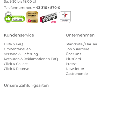
Sa. 9:30 bis 18:00 Uhr
Telefonnummer:
+ 43 316 / 870-0
Kundenservice
Unternehmen
Hilfe & FAQ
Standorte / Häuser
Größentabellen
Job & Karriere
Versand & Lieferung
Über uns
Retouren & Reklamationen FAQ
PlusCard
Click & Collect
Presse
Click & Reserve
Newsletter
Gastronomie
Unsere Zahlungsarten
Klarna
Paypal
Mastercard
Visa
Diners
Eps
Shop
Applepay
Amazon