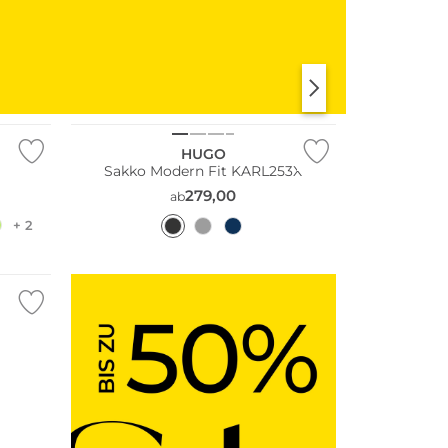
KLEIDER
SHIRTS & TOPS
HUGO
Sakko Modern Fit KARL253X
279,00
ab
+ 2