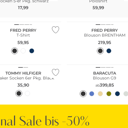
ocken 5-er Pkg. schwarz
Poloshirt
17,99
59,99
Größen
Große Größen
FRED PERRY
FRED PERRY
T-Shirt
Blouson BRENTHAM
59,95
219,95
Pack
line
TOMMY HILFIGER
BARACUTA
aker Socken 6er Pkg. Black
Blouson G9
35,90
399,85
ab
inal Sale bis -50%