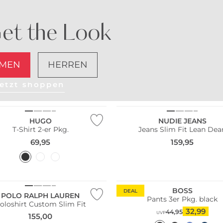
et the Look
MEN
HERREN
etzt shoppen
Pack
Nachhaltig
HUGO
NUDIE JEANS
T-Shirt 2-er Pkg.
Jeans Slim Fit Lean Dea
69,95
159,95
Multi Pack
Nachhaltig
BOSS
DEAL
POLO RALPH LAUREN
Pants 3er Pkg. black
oloshirt Custom Slim Fit
32,99
44,95
UVP
155,00