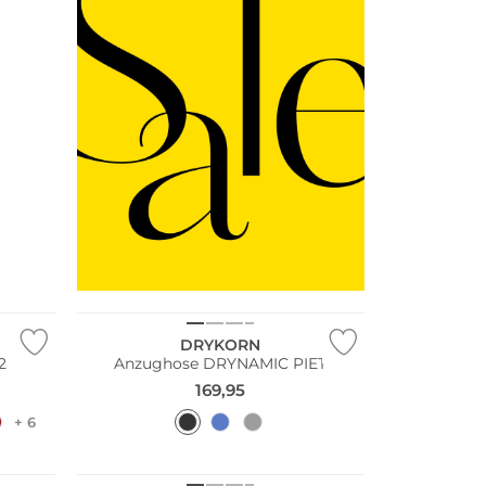
Bestseller
DRYKORN
2
Anzughose DRYNAMIC PIET
169,95
+ 6
Multi Pack