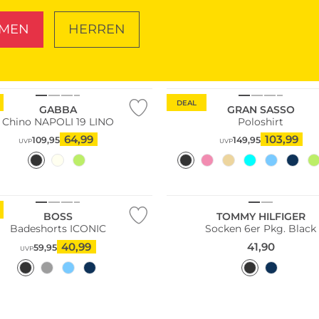
MEN
HERREN
SCHUHE
TASCHEN
DEAL
GABBA
GRAN SASSO
Chino NAPOLI 19 LINO
Poloshirt
64,99
103,99
109,95
149,95
UVP
UVP
Multi Pack
Nur Online
BOSS
TOMMY HILFIGER
Badeshorts ICONIC
Socken 6er Pkg. Black
40,99
41,90
59,95
UVP