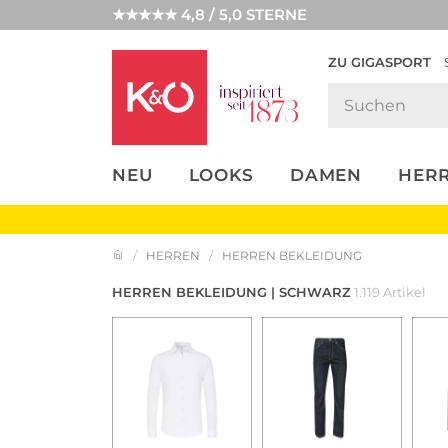
★★★★★ 4,8 / 5,0 STERNE
ZU GIGASPORT
FASHION-
UNSERE APP
CLICK &
CLICK &
TRENDS
COLLECT
RESERVE
NEU
LOOKS
DAMEN
HER
HERREN
HERREN BEKLEIDUNG
HERREN BEKLEIDUNG | SCHWARZ
1.119 Artikel