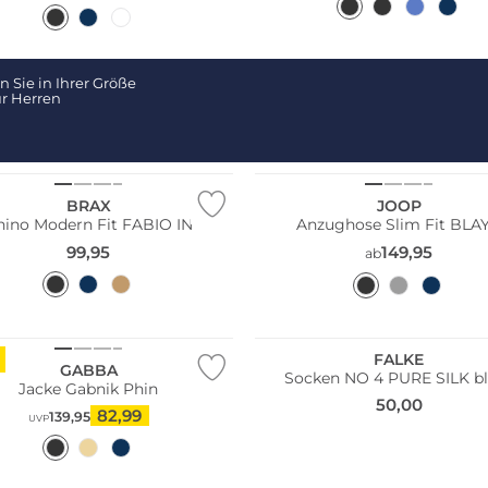
 Sie in Ihrer Größe
r Herren
Größen
Große Größen
BRAX
JOOP
hino Modern Fit FABIO IN
Anzughose Slim Fit BLA
99,95
149,95
ab
FALKE
GABBA
Socken NO 4 PURE SILK b
Jacke Gabnik Phin
50,00
82,99
139,95
UVP
Größen
Große Größen