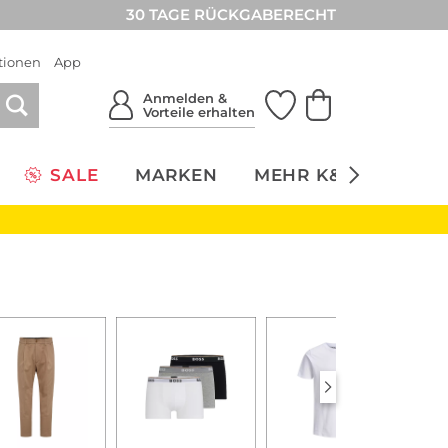
30 TAGE RÜCKGABERECHT
tionen
App
Anmelden &
Vorteile erhalten
SALE
MARKEN
MEHR K&Ö
NACH