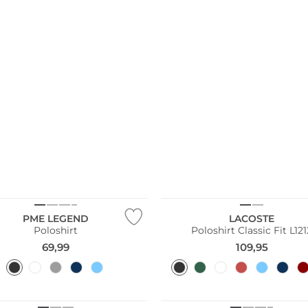
Größen
PME LEGEND
LACOSTE
Poloshirt
Poloshirt Classic Fit L121
69,99
109,95
Größen
ler
Große Größen