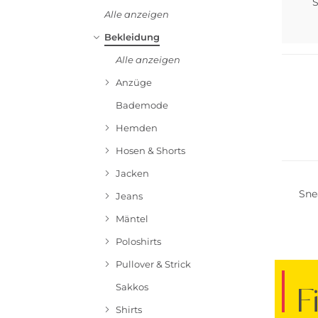
S
Alle anzeigen
Bekleidung
Große 
Alle anzeigen
Anzüge
Bademode
Multi 
Hemden
Nur On
Hosen & Shorts
Jacken
Sne
Jeans
Mäntel
Poloshirts
Pullover & Strick
F
Sakkos
Shirts