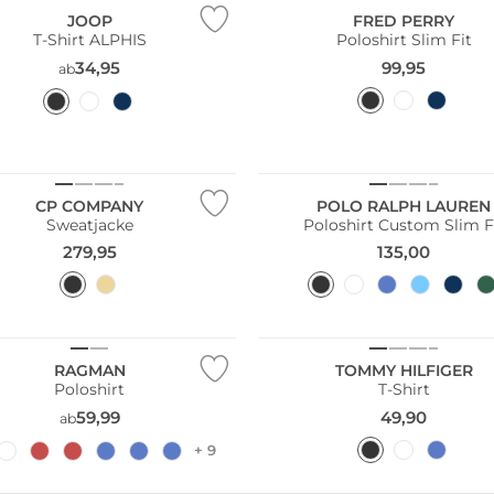
JOOP
FRED PERRY
T-Shirt ALPHIS
Poloshirt Slim Fit
34,95
99,95
ab
CP COMPANY
POLO RALPH LAUREN
Sweatjacke
Poloshirt Custom Slim F
279,95
135,00
Größen
Große Größen
RAGMAN
TOMMY HILFIGER
Poloshirt
T-Shirt
59,99
49,90
ab
+ 9