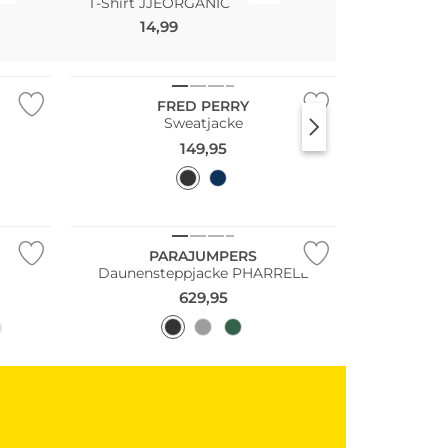
T-Shirt JJEORGANIC
14,99
9,99
Große Größen
FRED PERRY
Sweatjacke
149,95
NEU
PARAJUMPERS
Daunensteppjacke PHARRELL
629,95