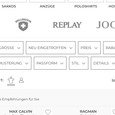
SAKKOS
ANZÜGE
POLOSHIRTS
HO
GRÖSSE
NEU EINGETROFFEN
PREIS
RAB
MUSTERUNG
PASSFORM
STIL
DETAILS
T:
S
haltig
i Pack
e Empfehlungen für Sie
e Größen
Große Größen
MAX CALVIN
RAGMAN