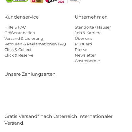
Kundenservice
Unternehmen
Hilfe & FAQ
Standorte / Häuser
Größentabellen
Job & Karriere
Versand & Lieferung
Über uns
Retouren & Reklamationen FAQ
PlusCard
Click & Collect
Presse
Click & Reserve
Newsletter
Gastronomie
Unsere Zahlungsarten
Klarna
Paypal
Mastercard
Visa
Diners
Eps
Shop
Applepay
Amazon
Gratis Versand* nach Österreich Internationaler
Versand