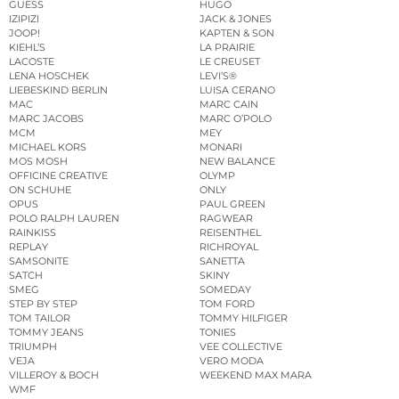
GUESS
HUGO
IZIPIZI
JACK & JONES
JOOP!
KAPTEN & SON
KIEHL’S
LA PRAIRIE
LACOSTE
LE CREUSET
LENA HOSCHEK
LEVI’S®
LIEBESKIND BERLIN
LUISA CERANO
MAC
MARC CAIN
MARC JACOBS
MARC O’POLO
MCM
MEY
MICHAEL KORS
MONARI
MOS MOSH
NEW BALANCE
OFFICINE CREATIVE
OLYMP
ON SCHUHE
ONLY
OPUS
PAUL GREEN
POLO RALPH LAUREN
RAGWEAR
RAINKISS
REISENTHEL
REPLAY
RICHROYAL
SAMSONITE
SANETTA
SATCH
SKINY
SMEG
SOMEDAY
STEP BY STEP
TOM FORD
TOM TAILOR
TOMMY HILFIGER
TOMMY JEANS
TONIES
TRIUMPH
VEE COLLECTIVE
VEJA
VERO MODA
VILLEROY & BOCH
WEEKEND MAX MARA
WMF