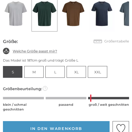
Größe:
Größentabelle
Welche Größe passt mir?
Das Model ist 187cm groß und trägt Größe L
S
M
L
XL
XXL
Größenbeurteilung:
?
klein / schmal
passend
groß / weit geschnitten
geschnitten
IN DEN WARENKORB