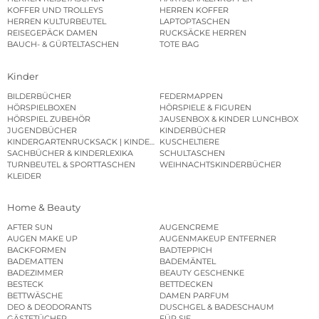
KOFFER UND TROLLEYS
HERREN KOFFER
HERREN KULTURBEUTEL
LAPTOPTASCHEN
REISEGEPÄCK DAMEN
RUCKSÄCKE HERREN
BAUCH- & GÜRTELTASCHEN
TOTE BAG
Kinder
BILDERBÜCHER
FEDERMAPPEN
HÖRSPIELBOXEN
HÖRSPIELE & FIGUREN
HÖRSPIEL ZUBEHÖR
JAUSENBOX & KINDER LUNCHBOX
JUGENDBÜCHER
KINDERBÜCHER
KINDERGARTENRUCKSACK | KINDERGARTENBEUTEL
KUSCHELTIERE
SACHBÜCHER & KINDERLEXIKA
SCHULTASCHEN
TURNBEUTEL & SPORTTASCHEN
WEIHNACHTSKINDERBÜCHER
KLEIDER
Home & Beauty
AFTER SUN
AUGENCREME
AUGEN MAKE UP
AUGENMAKEUP ENTFERNER
BACKFORMEN
BADTEPPICH
BADEMATTEN
BADEMÄNTEL
BADEZIMMER
BEAUTY GESCHENKE
BESTECK
BETTDECKEN
BETTWÄSCHE
DAMEN PARFUM
DEO & DEODORANTS
DUSCHGEL & BADESCHAUM
GÄSTETÜCHER
FÜR SIE