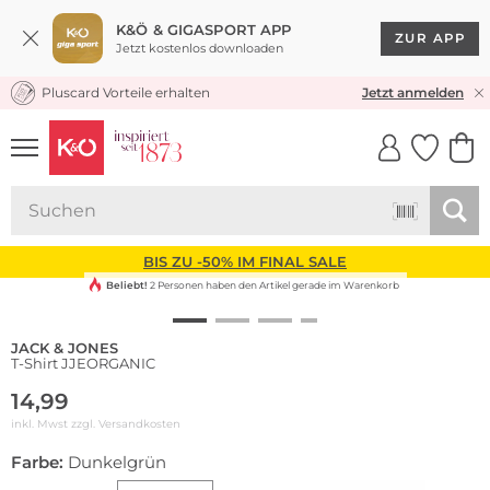
K&Ö & GIGASPORT APP
ZUR APP
Jetzt kostenlos downloaden
Pluscard Vorteile erhalten
KOSTENLOSER VERSAND* & RÜCKVERSAND
Jetzt anmelden
UNSERE APP
CLICK &
CLICK &
COLLECT
RESERVE
BIS ZU -50% IM FINAL SALE
Beliebt!
2 Personen haben den Artikel gerade im Warenkorb
JACK & JONES
T-Shirt JJEORGANIC
14,99
inkl. Mwst zzgl.
Versandkosten
Farbe:
Dunkelgrün