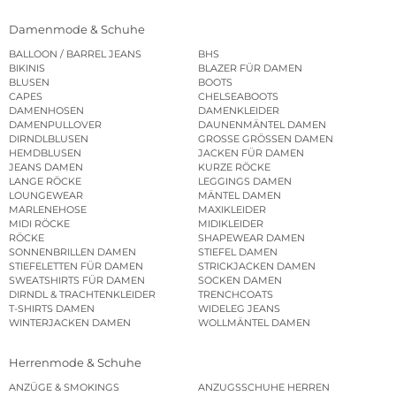
Damenmode & Schuhe
BALLOON / BARREL JEANS
BHS
BIKINIS
BLAZER FÜR DAMEN
BLUSEN
BOOTS
CAPES
CHELSEABOOTS
DAMENHOSEN
DAMENKLEIDER
DAMENPULLOVER
DAUNENMÄNTEL DAMEN
DIRNDLBLUSEN
GROSSE GRÖSSEN DAMEN
HEMDBLUSEN
JACKEN FÜR DAMEN
JEANS DAMEN
KURZE RÖCKE
LANGE RÖCKE
LEGGINGS DAMEN
LOUNGEWEAR
MÄNTEL DAMEN
MARLENEHOSE
MAXIKLEIDER
MIDI RÖCKE
MIDIKLEIDER
RÖCKE
SHAPEWEAR DAMEN
SONNENBRILLEN DAMEN
STIEFEL DAMEN
STIEFELETTEN FÜR DAMEN
STRICKJACKEN DAMEN
SWEATSHIRTS FÜR DAMEN
SOCKEN DAMEN
DIRNDL & TRACHTENKLEIDER
TRENCHCOATS
T-SHIRTS DAMEN
WIDELEG JEANS
WINTERJACKEN DAMEN
WOLLMÄNTEL DAMEN
Herrenmode & Schuhe
ANZÜGE & SMOKINGS
ANZUGSSCHUHE HERREN