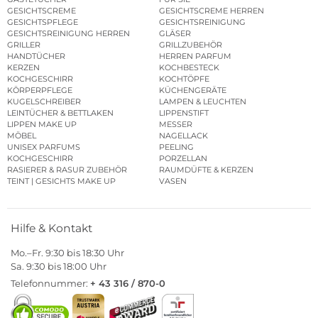
GESICHTSCREME
GESICHTSCREME HERREN
GESICHTSPFLEGE
GESICHTSREINIGUNG
GESICHTSREINIGUNG HERREN
GLÄSER
GRILLER
GRILLZUBEHÖR
HANDTÜCHER
HERREN PARFUM
KERZEN
KOCHBESTECK
KOCHGESCHIRR
KOCHTÖPFE
KÖRPERPFLEGE
KÜCHENGERÄTE
KUGELSCHREIBER
LAMPEN & LEUCHTEN
LEINTÜCHER & BETTLAKEN
LIPPENSTIFT
LIPPEN MAKE UP
MESSER
MÖBEL
NAGELLACK
UNISEX PARFUMS
PEELING
KOCHGESCHIRR
PORZELLAN
RASIERER & RASUR ZUBEHÖR
RAUMDÜFTE & KERZEN
TEINT | GESICHTS MAKE UP
VASEN
Hilfe & Kontakt
Mo.–Fr. 9:30 bis 18:30 Uhr
Sa. 9:30 bis 18:00 Uhr
Telefonnummer:
+ 43 316 / 870-0