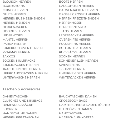
BLOUSON HERREN
BOOTS HERREN
BOXERSHORTS
CARGOHOSEN HERREN
CHINOS HERREN
DAUNENJACKEN HERREN
GILETS HERREN
GROSSE GRÖSSEN HERREN
HERREN BUSINESSHEMDEN
HERREN FREIZEITHEMDEN
HERREN HEMDEN
HERRENHOSEN
HERRENJACKEN
HERRENSNEAKER
HOODIES HERREN
JEANS HERREN
LEDERHOSEN
LEDERJACKEN HERREN
MÄNTEL HERREN
OVERSHIRTS HERREN
PARKA HERREN
POLOSHIRTS HERREN
STRICKPULLOVER HERREN
PULLUNDER HERREN
PYJAMAS HERREN
RUCKSÄCKE HERREN
SAKKOS
SOCKEN HERREN
SOCKEN MULTIPACKS
SONNENBRILLEN HERREN
STRICKJACKEN HERREN
SWEATSHIRTS
TRACHTENMODE HERREN
T-SHIRTS HERREN
ÜBERGANGSJACKEN HERREN
UNTERHEMDEN HERREN
UNTERWÄSCHE HERREN
WINTERJACKEN HERREN
Taschen & Accessoires
DAMENTASCHEN
BAUCHTASCHEN DAMEN
CLUTCHES UND MINIBAGS
CROSSBODY BAGS
DAMENRUCKSÄCKE
DAMENSCHALS & DAMENTÜCHER
SHOPPER
GELDBÖRSEN DAMEN
HANDSCHUHE DAMEN
HANDTASCHEN
HERREN REISETASCHEN
HARTSCHALENKOFFER