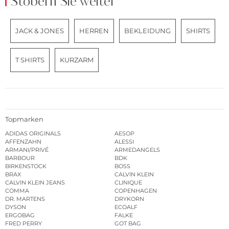
Stöbern Sie weiter
JACK & JONES
HERREN
BEKLEIDUNG
SHIRTS
T SHIRTS
KURZARM
Topmarken
ADIDAS ORIGINALS
AESOP
AFFENZAHN
ALESSI
ARMANI/PRIVÉ
ARMEDANGELS
BARBOUR
BDK
BIRKENSTOCK
BOSS
BRAX
CALVIN KLEIN
CALVIN KLEIN JEANS
CLINIQUE
COMMA
COPENHAGEN
DR. MARTENS
DRYKORN
DYSON
ECOALF
ERGOBAG
FALKE
FRED PERRY
GOT BAG